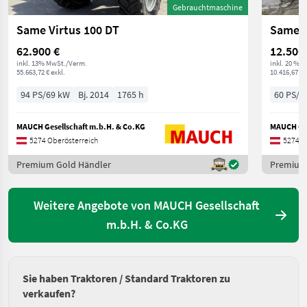
Gebrauchtmaschine
Same Virtus 100 DT
Same T
62.900 €
12.500
inkl. 13% MwSt./Verm.
inkl. 20 % 
55.663,72 € exkl.
10.416,67 € 
94 PS/69 kW
Bj. 2014
1765 h
60 PS/4
MAUCH Gesellschaft m.b.H. & Co.KG
MAUCH Ges
5274 Oberösterreich
5274 O
Premium Gold Händler
Premium
Weitere Angebote von MAUCH Gesellschaft
m.b.H. & Co.KG
Sie haben Traktoren / Standard Traktoren zu
verkaufen?