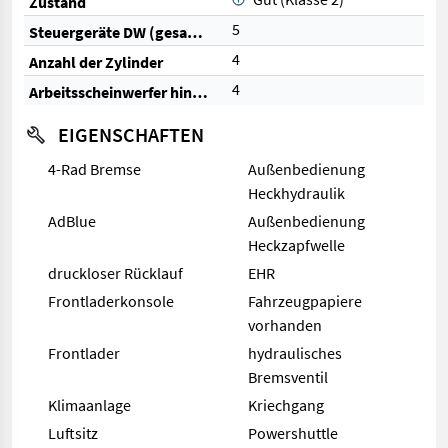
Zustand
5
Steuergeräte DW (gesamt)
4
Anzahl der Zylinder
4
Arbeitsscheinwerfer hinten
EIGENSCHAFTEN
4-Rad Bremse
Außenbedienung
Heckhydraulik
AdBlue
Außenbedienung
Heckzapfwelle
druckloser Rücklauf
EHR
Frontladerkonsole
Fahrzeugpapiere
vorhanden
Frontlader
hydraulisches
Bremsventil
Klimaanlage
Kriechgang
Luftsitz
Powershuttle