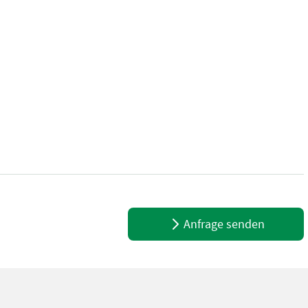
: 2012 - Betriebsstunden: ca. 10340 - Auto Command Getriebe 50 k
Anfrage senden