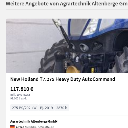
Weitere Angebote von Agrartechnik Altenberge G
New Holland T7.275 Heavy Duty AutoCommand
117.810 €
inkl. 19% MwSt
99.000 € exkl.
275 PS/202 kW
Bj. 2019
2870 h
Agrartechnik Altenberge GmbH
48341 Nordrhein-Westfalen