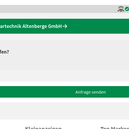
rartechnik Altenberge GmbH
fen?
Anfrage senden
Kleinanzeigen
Top Marke