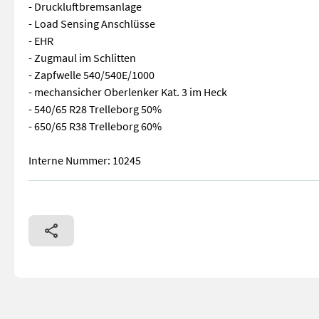
- Druckluftbremsanlage
- Load Sensing Anschlüsse
- EHR
- Zugmaul im Schlitten
- Zapfwelle 540/540E/1000
- mechansicher Oberlenker Kat. 3 im Heck
- 540/65 R28 Trelleborg 50%
- 650/65 R38 Trelleborg 60%
Interne Nummer: 10245
New Holland T7.170 Auto Command Gebrauchtmaschine - Baujahr