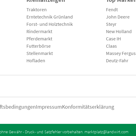
Traktoren
Fendt
Erntetechnik Grünland
John Deere
Forst- und Holztechnik
Steyr
Rindermarkt
New Holland
Pferdemarkt
Case IH
Futterbörse
Claas
Stellenmarkt
Massey Fergu
Hofladen
Deutz-Fahr
ftsbedingungen
Impressum
Konformitätserklärung
ohne Gewähr - Druck- und Satzfehler vorbehalten.
marktplatz@landwirt.com