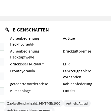
EIGENSCHAFTEN
Außenbedienung
AdBlue
Heckhydraulik
Außenbedienung
Druckluftbremse
Heckzapfwelle
druckloser Rücklauf
EHR
Fronthydraulik
Fahrzeugpapiere
vorhanden
gefederte Vorderachse
Kabinenfederung
Klimaanlage
Luftsitz
Zapfwellendrehzahl:
540/540E/1000
Antrieb:
Allrad
Anhängevorrichtung:
manuell