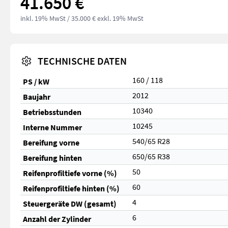
41.650 €
inkl. 19% MwSt
/ 35.000 € exkl. 19% MwSt
TECHNISCHE DATEN
160 / 118
PS / kW
2012
Baujahr
10340
Betriebsstunden
10245
Interne Nummer
540/65 R28
Bereifung vorne
650/65 R38
Bereifung hinten
50
Reifenprofiltiefe vorne (%)
60
Reifenprofiltiefe hinten (%)
4
Steuergeräte DW (gesamt)
6
Anzahl der Zylinder