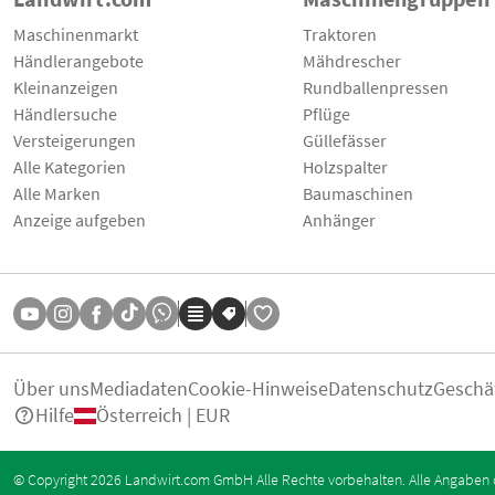
Maschinenmarkt
Traktoren
Händlerangebote
Mähdrescher
Kleinanzeigen
Rundballenpressen
Händlersuche
Pflüge
Versteigerungen
Güllefässer
Alle Kategorien
Holzspalter
Alle Marken
Baumaschinen
Anzeige aufgeben
Anhänger
Über uns
Mediadaten
Cookie-Hinweise
Datenschutz
Geschä
Hilfe
Österreich | EUR
© Copyright 2026 Landwirt.com GmbH Alle Rechte vorbehalten. Alle Angaben 