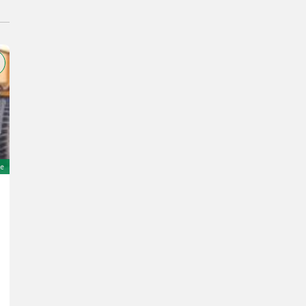
e
New Holland 5635
24.000 €
MwSt nicht ausweisbar
75 PS/55 kW
Bj. 1996
6305 h
Agrartechnik Altenberge GmbH
48341 Nordrhein-Westfalen