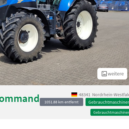
weitere
48341
Nordrhein-Westfal
 Command
Gebrauchtmaschine
1051.88 km entfernt
Gebrauchtmaschine