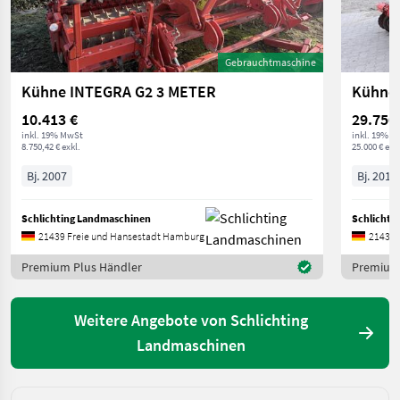
Gebrauchtmaschine
Kühne INTEGRA G2 3 METER
Kühne 
10.413 €
29.750
inkl. 19% MwSt
inkl. 19% M
8.750,42 € exkl.
25.000 € exkl
Bj. 2007
Bj. 2017
Schlichting Landmaschinen
Schlichti
21439 Freie und Hansestadt Hamburg
21439 
Premium Plus Händler
Premium 
Weitere Angebote von Schlichting
Landmaschinen