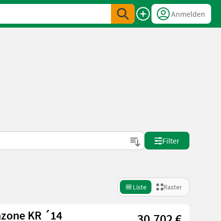
Anmelden
Filter
Liste
Raster
azone KR ´14
30.702 €