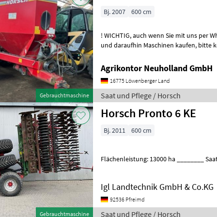
Bj. 2007
600 cm
! WICHTIG, auch wenn Sie mit uns per WhatsApp oder ähnlich chatten
und daraufhin Maschinen kaufen, bitte kontrollieren Sie die
Auftragsbestätigung, Proforma und auc
Agrikontor Neuholland GmbH
16775 Löwenberger Land
Saat und Pflege / Horsch
Gebrauchtmaschine
Horsch Pronto 6 KE
Bj. 2011
600 cm
Flächenleistung: 13000 ha ________ Saa
Igl Landtechnik GmbH & Co.KG
92536 Pfreimd
Saat und Pflege / Horsch
Gebrauchtmaschine