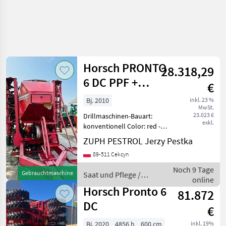
Horsch PRONTO
28.318,29
6 DC PPF +
€
Horsch Pronto 6
Bj. 2010
inkl. 23 %
MwSt.
DC PPF
23.023 €
Drillmaschinen-Bauart:
exkl.
konventionell Color: red ---
Marka siewnika: Horsch
ZUPH PESTROL Jerzy Pestka
Model - Siewnik: PRONTO 6
89-511 Cekcyn
DC PPF Stan: Używany - nie
podano Rok siewnika: 2010
Noch 9 Tage
Gebrauchtmaschine
Saat und Pflege /
Marka nar
online
Horsch
Horsch Pronto 6
81.872
DC
€
Bj. 2020
4856 h
600 cm
inkl. 19%