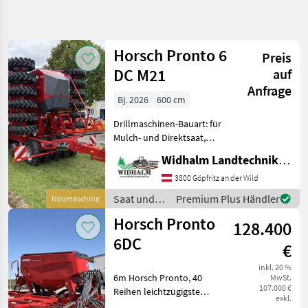
Suche
verfeinern
Horsch Pronto 6
Preis
Kategorie
Land
Filter
2
DC M21
auf
Anfrage
18
Bj. 2026
600 cm
AKTUELLER
Zurücksetzen
Ergebnisse
PFAD
anzeigen
Drillmaschinen-Bauart: für
Horsch
Mulch- und Direktsaat,
Pronto
Spuranreisser,
6dc Ppf
Widhalm Landtechnik GmbH
Fahrgassenschaltung
Biodrill
Einzeltankdrucktank,
4900ha
3800 Göpfritz an der Wild
Direktgebläse, Row Control
Saat und
Premium Plus Händler
Neumaschine
KATEGORIE
Turm, Druckluftbremse,
Pflege /
WÄHLEN
Horsch Pronto
neues Termi
128.400
Horsch
6DC
Landtechnik
18
€
inkl. 20 %
6m Horsch Pronto, 40
MARKTPLATZ
MwSt.
107.000 €
Reihen leichtzügigste
exkl.
Marktplatz
Händlerangebote
Kleinanzeigen
Universaldrillmaschine am