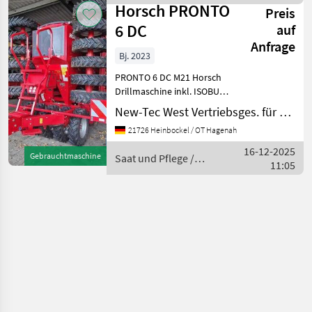
Horsch
Horsch PRONTO
Preis
6 DC
auf
Anfrage
Bj. 2023
PRONTO 6 DC M21 Horsch
Drillmaschine inkl. ISOBUS-
Ausstattung Spuranreißer
New-Tec West Vertriebsges. für Agrartechnik mbH, Hagenah
Reifenpacker Ø 85 cm - 7.50-
21726 Heinbockel / OT Hagenah
18 AS 40 TurboDisc
Säschare mit Striegel
16-12-2025
Gebrauchtmaschine
Saat und Pflege /
DiscSystem 2-re
11:05
Horsch