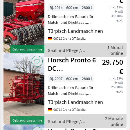
€
Bj. 2014
600 cm
2800 l
inkl. 19%
MwSt
39.000 €
Drillmaschinen-Bauart: für
exkl.
Mulch- und Direktsaat,
Beleuchtung,
Türpisch Landmaschinen
Fahrgassenschaltung, hydr.
06712 Grana OT Salsitz
Saatmengenverstellung,
Spuranreisser, Fahrwerk,
1 Monat
Gebrauchtmaschine
Saat und Pflege /
Fahrgassenmarkierung
online
Horsch
Verkauf erfo
Horsch Pronto 6
29.750
DC
€
*Befüllschnecke*
Bj. 2007
600 cm
2800 l
inkl. 19%
MwSt
25.000 €
Drillmaschinen-Bauart: für
exkl.
Mulch- und Direktsaat,
Beleuchtung,
Türpisch Landmaschinen
Fahrgassenschaltung,
06712 Grana OT Salsitz
Spuranreisser, Fahrwerk,
Fahrgassenmarkierung
2 Monate
Gebrauchtmaschine
Saat und Pflege /
Horsch Pronto 6 DC im
online
Horsch
Einsatzbereitem Zu