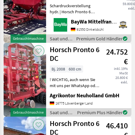
59.800 €
Schardruckverstellung
exkl.
hydr. | Horsch Pronto 6
DCBaujahr 20222027
BayWa Mittelfranken
Hektar1 12 FGS KLAPPE1 40
SENSOR1 40 TURBODISC
91550 Dinkelsbühl
SCHARE MIT STRI1
Saat und
Premium Gold Händler
Gebrauchtmaschine
DINKELAUSSTATTUNG1
Pflege /
Horsch Pronto 6
DÜNERG/SAATFLUßKO
24.752
Horsch
DC
€
Bj. 2008
600 cm
inkl. 19%
MwSt
20.800 €
! WICHTIG, auch wenn Sie
exkl.
mit uns per WhatsApp oder
ähnlich chatten und
Agrikontor Neuholland GmbH
daraufhin Maschinen
kaufen, bitte kontrollieren
16775 Löwenberger Land
Sie die Auftragsbestätigung,
Saat und
Premium Plus Händler
Gebrauchtmaschine
Proforma und auch
Pflege /
Horsch Pronto 6
46.410
Horsch
DC