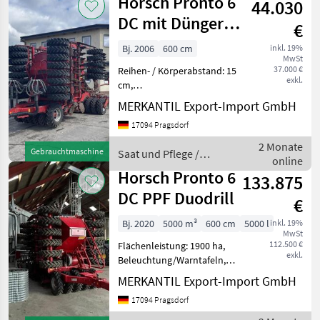
Horsch Pronto 6
44.030
DC mit Dünger
€
Neuer Preis !
Bj. 2006
600 cm
inkl. 19%
MwSt
37.000 €
Reihen- / Körperabstand: 15
exkl.
cm,
Beleuchtung/Warntafeln,
MERKANTIL Export-Import GmbH
Beladestufe,
17094 Pragsdorf
Fahrgassenschaltung,
Hydraulische Klappung,
2 Monate
Gebrauchtmaschine
Saat und Pflege /
Pneumatisch, Striegel,
online
Horsch
Getreideausrüstung, Z
Horsch Pronto 6
133.875
DC PPF Duodrill
€
Bj. 2020
5000 m³
600 cm
5000 l
inkl. 19%
MwSt
112.500 €
Flächenleistung: 1900 ha,
exkl.
Beleuchtung/Warntafeln,
Beladestufe, Hydraulische
MERKANTIL Export-Import GmbH
Klappung, Pneumatisch,
17094 Pragsdorf
Reihendüngerstreuer,
Striegel, ISOBUS ________