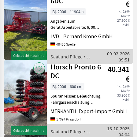
6DC
€
Bj. 2006
11904 h
inkl. 19%
MwSt
27.900 €
Angaben zum
exkl.
Gerät:Arbeitsbreite: 6, 00m
Bordcomputer
LVD - Bernard Krone GmbH
Vorauflaufmakierung
48480 Spelle
Fahrgassenschaltung
einfacher Verteilerkopf
09-02-2026
Gebrauchtmaschine
Saat und Pflege /
Druckluftgebremst hydr.
09:51
Horsch
Tiefeneinstellung der S
Horsch Pronto 6
40.341
DC
€
Bj. 2006
600 cm
inkl. 19%
MwSt
33.900 €
Spuranreisser, Beleuchtung,
exkl.
Fahrgassenschaltung
Reihen- / Körperabstand: 15
MERKANTIL Export-Import GmbH
cm, Beladestufe,
17094 Pragsdorf
Exaktstriegel, Hydraulische
Klappung, Planierschiene,
16-10-2025
Gebrauchtmaschine
Saat und Pflege /
Pneumatisch, Z
04:04