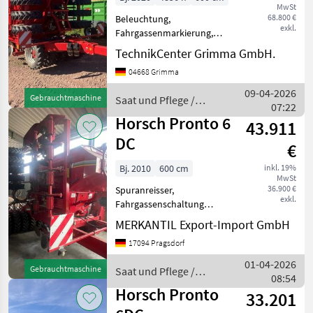
MwSt
68.800 €
Beleuchtung,
exkl.
Fahrgassenmarkierung,
Fahrgassenschaltung,
TechnikCenter Grimma GmbH.
Fahrwerk, Spuranreisser,
04668 Grimma
Zweischeibenschare,
Zwischenreifenpacker ohne
09-04-2026
Gebrauchtmaschine
Saat und Pflege /
Bedienteil Saat und Pflege
07:22
Horsch
Drillmaschinen
Horsch Pronto 6
43.911
DC
€
Bj. 2010
600 cm
inkl. 19%
MwSt
36.900 €
Spuranreisser,
exkl.
Fahrgassenschaltung
Flächenleistung: 9500 ha,
MERKANTIL Export-Import GmbH
Bordcomputer / Monitor,
17094 Pragsdorf
Beladestufe, Hydraulische
Klappung, Pneumatisch,
01-04-2026
Gebrauchtmaschine
Saat und Pflege /
Kamera /
08:54
Horsch
Videoüberwachung,
Horsch Pronto
33.201