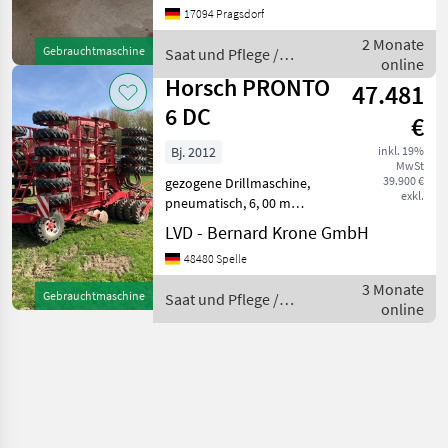
17094 Pragsdorf
Pneumatisch, Spuranreißer,
Striegel,
2 Monate
Gebrauchtmaschine
Saat und Pflege /
Getreideausrüstung, Zw
online
Horsch
Horsch PRONTO
47.481
6 DC
€
Bj. 2012
inkl. 19%
MwSt
39.900 €
gezogene Drillmaschine,
exkl.
pneumatisch, 6, 00 m
Arbeitsbreite, 40 Reihen,
LVD - Bernard Krone GmbH
Doppelscheiben-Schare,
48480 Spelle
Fahrgassenschaltung, hydr.
Schardruckverstellung,
3 Monate
Gebrauchtmaschine
Saat und Pflege /
Spuranreisser, Tank: 4
online
Horsch