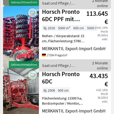
2 Monate
Gebrauchtmaschine
Saat und Pflege /
Duodrill 300
online
Horsch
Horsch Pronto
113.645
6DC PPF mit
€
DuoDrill
Bj. 2018
5000 m³
600 cm
5000 l
inkl. 19%
MwSt
95.500 €
Reihen- / Körperabstand: 15
exkl.
cm, Flächenleistung: 5780
ha,
MERKANTIL Export-Import GmbH
Beleuchtung/Warntafeln,
17094 Pragsdorf
Hydraulische Klappung,
Pneumatisch, Striegel,
2 Monate
Gebrauchtmaschine
Saat und Pflege /
Vorlaufmarkierer, ISOBUS,
online
Horsch
Get
Horsch Pronto
43.435
6DC
€
Bj. 2008
600 cm
inkl. 19%
MwSt
36.500 €
Flächenleistung: 13300 ha,
exkl.
Bordcomputer / Monitor,
Beleuchtung/Warntafeln,
MERKANTIL Export-Import GmbH
Hydraulische Klappung,