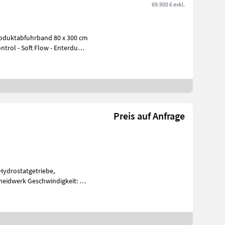
69.900 € exkl.
roduktabfuhrband 80 x 300 cm
Preis auf Anfrage
Hydrostatgetriebe,
eidwerk Geschwindigkeit: 30
unden: 15, Häcksler