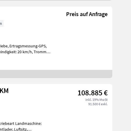
Preis auf Anfrage
cm
riebe, Ertragsmessung-GPS,
it: 20 km/h, Trommel-
0KM
108.885 €
inkl. 19% MwSt
91.500 € exkl.
triebeart Landmaschine:
tlader, Luftsitz,