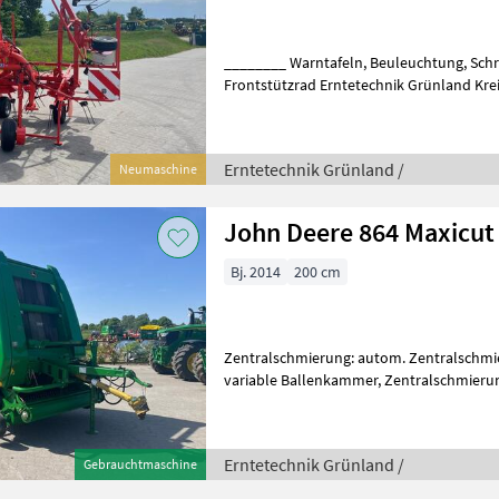
________ Warntafeln, Beuleuchtung, Schräglaufeinrichtung,
Frontstützrad Erntetechnik Grünland Kre
Erntetechnik Grünland /
Neumaschine
John Deere 864 Maxicut
Bj. 2014
200 cm
Zentralschmierung: autom. Zentralschm
variable Ballenkammer, Zentralschmieru
Schneidwerk, Ballenrampe, Rollenniederh
Erntetechnik Grünland /
Gebrauchtmaschine