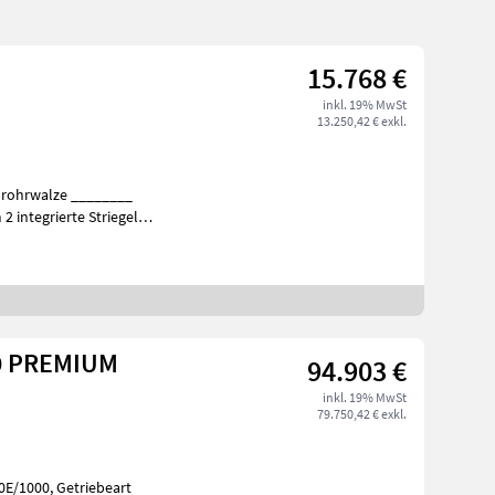
15.768 €
inkl. 19% MwSt
13.250,42 € exkl.
iben Hohlsc
50 PREMIUM
94.903 €
inkl. 19% MwSt
79.750,42 € exkl.
0E/1000, Getriebeart