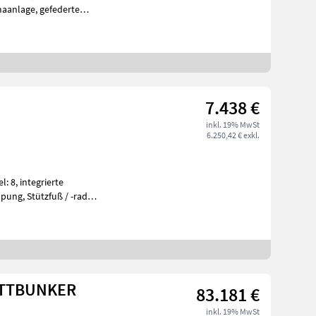
maanlage, gefederte
lik, Höchst
7.438 €
inkl. 19% MwSt
6.250,42 € exkl.
rierte
ntafe
ÜTTBUNKER
83.181 €
inkl. 19% MwSt