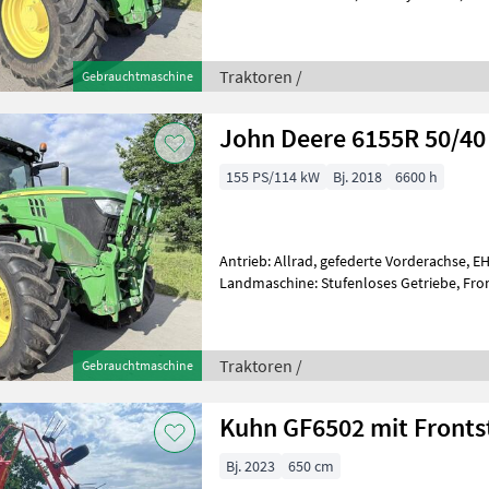
Zapfwellendrehzahl: 540/540E/1000, Antri
Traktoren /
Gebrauchtmaschine
John Deere 6155R 50/40
155 PS/114 kW
Bj. 2018
6600 h
Antrieb: Allrad, gefederte Vorderachse, E
Landmaschine: Stufenloses Getriebe, Fro
Fronthydraulik, Klimaanlage, Höchstgesc
Traktoren /
Gebrauchtmaschine
Kuhn GF6502 mit Fronts
Bj. 2023
650 cm