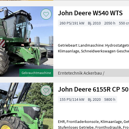
John Deere W540 WTS
260 PS/191 kW
Bj. 2010
2050 h
550 
Getriebeart Landmaschine: Hydrostatget
Klimaanlage, Schneidwerkswagen Geschwindigke
/ Rotorstunden: 1330, Beleuchtung/W
Erntetechnik Ackerbau /
Gebrauchtmaschine
John Deere 6155R CP 5
155 PS/114 kW
Bj. 2020
5800 h
EHR, Frontladerkonsole, Klimaanlage, Ge
Stufenloses Getriebe, Fronthydraulik, Fron