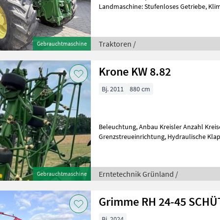
Landmaschine: Stufenloses Getriebe, Kli
Vorderachse, Antrieb: Allrad, Fronthydrau
Traktoren /
Gebrauchtmaschine
Krone KW 8.82
Bj. 2011
880 cm
Beleuchtung, Anbau Kreisler Anzahl Kreisel: 8, integ
Grenzstreueinrichtung, Hydraulische Klappung, Stützfuß / -rad
________ Ausstattung: Beleuchtung/War
Erntetechnik Grünland /
Gebrauchtmaschine
Grimme RH 24-45 SCH
Bj. 2024