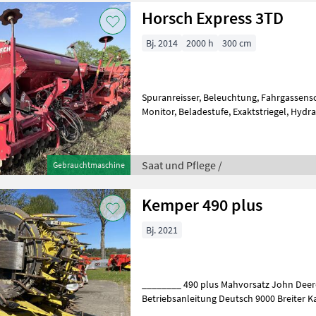
Horsch Express 3TD
Bj. 2014
2000 h
300 cm
Spuranreisser, Beleuchtung, Fahrgassen
Monitor, Beladestufe, Exaktstriegel, Hydraulische Klappung,
Pneumatisch, Saatstriegel, Striegel,
Saat und Pflege /
Gebrauchtmaschine
Kemper 490 plus
Bj. 2021
________ 490 plus Mahvorsatz John Dee
Betriebsanleitung Deutsch 9000 Breiter K
Rad Gelenkwellen-Stutzen Staubsch