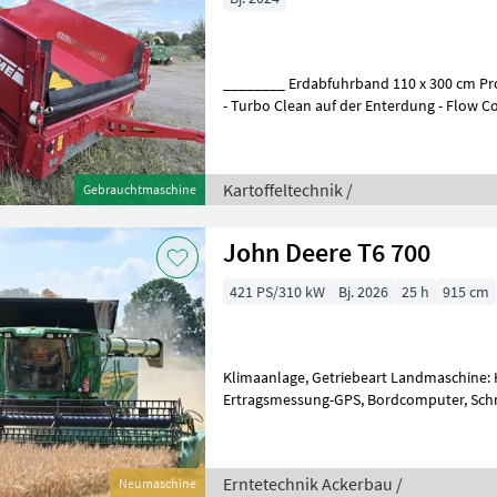
________ Erdabfuhrband 110 x 300 cm P
- Turbo Clean auf der Enterdung - Flow Control - Soft Flow - Enterdung
2, 4 m mit 9 PU Spiralwalz
Kartoffeltechnik /
Gebrauchtmaschine
John Deere T6 700
421 PS/310 kW
Bj. 2026
25 h
915 cm
Klimaanlage, Getriebeart Landmaschine: 
Ertragsmessung-GPS, Bordcomputer, Schn
km/h, Trommel- / Rotorst
Erntetechnik Ackerbau /
Neumaschine