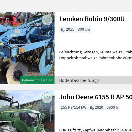
Lemken Rubin 9/300U
Bj. 2015
300 cm
Beleuchtung Gezogen, Krümelwalze, Stabrohrwalze ________
Doppelrohrstabwalze Rahmenhöhe 80cm 2 integrierte Striegel
einklappbare äussere Hohlsche
Bodenbearbeitung /
Gebrauchtmaschine
John Deere 6155 R AP 
155 PS/114 kW
Bj. 2020
5900 h
EHR, Luftsitz, Zapfwellendrehzahl: 540/54