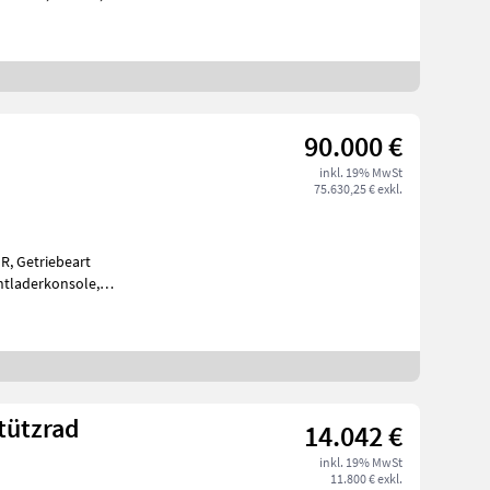
eb: Allrad
90.000 €
inkl. 19% MwSt
75.630,25 € exkl.
HR, Getriebeart
ntladerkonsole,
hwindigkeit in km/h:
tützrad
14.042 €
inkl. 19% MwSt
11.800 € exkl.