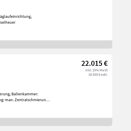
iselheuer
22.015 €
inkl. 19% MwSt
18.500 € exkl.
ierung, Ballenkammer:
ng: man. Zentralschmierung,
alter,