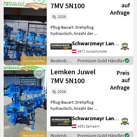
7MV 5N100
auf
Anfrage
Bj. 2026
Pflug-Bauart: Drehpflug
hydraulisch, Anzahl der
Schare: 5-schar und mehr,
Schwarzmayr Landtechnik GmbH - Aurolzmünster
Scheibensech, hydr.
Schnittbreitenverstellung,
4971 Aurolzmünster
Stützrad Nr. 72192
Bodenbearbeitung
Premium Gold Händler
Neumaschine
Volldrehpflug 5-scharig -
/ Lemken
Lemken Juwel
Preis
7MV 5N100
auf
Anfrage
Bj. 2026
Pflug-Bauart: Drehpflug
hydraulisch, Anzahl der
Schare: 5-schar und mehr,
Schwarzmayr Landtechnik GmbH - Gampern
Maiseinleger, Scheibensech,
hydr.
4851 Gampern
Schnittbreitenverstellung,
Bodenbearbeitung
Premium Gold Händler
Neumaschine