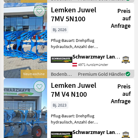
Stützrad, Vorschäler Nr.
/ Lemken
Lemken Juwel
72191 Symbo
Preis
7MV 5N100
auf
Anfrage
Bj. 2026
Pflug-Bauart: Drehpflug
hydraulisch, Anzahl der
Schare: 5-schar und mehr,
Schwarzmayr Landtechnik GmbH - Aurolzmünster
Scheibensech, hydr.
Schnittbreitenverstellung,
4971 Aurolzmünster
Streifenkörper, Stützrad Nr.
Bodenbearbeitung
Premium Gold Händler
Neumaschine
72193 Volldrehpf
/ Lemken
Lemken Juwel
Preis
7M V4 N100
auf
Anfrage
Bj. 2023
Pflug-Bauart: Drehpflug
hydraulisch, Anzahl der
Schare: 4-schar,
Schwarzmayr Landtechnik GmbH - Schlitters
Scheibensech, hydr.