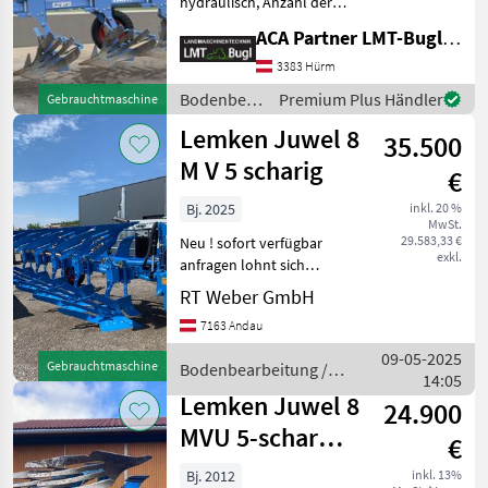
hydraulisch, Anzahl der
Schare: 5-schar und mehr,
ACA Partner LMT-Bugl GmbH
Maiseinleger, Scheibensech,
hydr.
3383 Hürm
Schnittbreitenverstellung,
Bodenbearbeitung
Premium Plus Händler
Gebrauchtmaschine
Streifenkörper, Stützrad,
/ Lemken
Lemken Juwel 8
Vorschäler
35.500
M V 5 scharig
€
Bj. 2025
inkl. 20 %
MwSt.
29.583,33 €
Neu ! sofort verfügbar
exkl.
anfragen lohnt sich
Lieferung in Österreich frei
RT Weber GmbH
Haus Neuer Lemken Juwel
7163 Andau
8 M V 5 N 100 5 scharig
Streifenkörper Dural BS42
09-05-2025
Gebrauchtmaschine
Bodenbearbeitung /
Oberlen
14:05
Lemken
Lemken Juwel 8
24.900
MVU 5-schar
€
hydr. Überlasts.
Bj. 2012
inkl. 13%