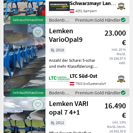
Schwarzmayr Landtechnik GmbH - Gampern
Maiseinleger, hydr.
Schnittbreitenverstellung,
4851 Gampern
Stützrad, Vorschäler Nr.
Bodenbearbeitung
Premium Gold Händler
Gebrauchtmaschine
61770 Volldrehpflug
/ Lemken
Lemken
23.000
VarioOpal9
€
Bj. 2016
inkl. 20 %
MwSt.
19.166,67 €
Anzahl der Schare: 5-schar
exkl.
und mehr Klassifizierung:
Gebrauchtmaschine;
LTC Süd-Ost
Seriennummer/Fahrgestellnummer:
430109;
7503 Großpetersdorf
Schnittbreitenverstellung:
Bodenbearbeitung
Premium Gold Händler
Gebrauchtmaschine
Ja; Körper: Ganzstahlkörpe
/ Lemken
Lemken VARI
16.490
opal 7 4+1
€
Bj. 2012
inkl. 13%
MwSt./Verm.
14.592,92 €
Pflug-Bauart: Drehpflug