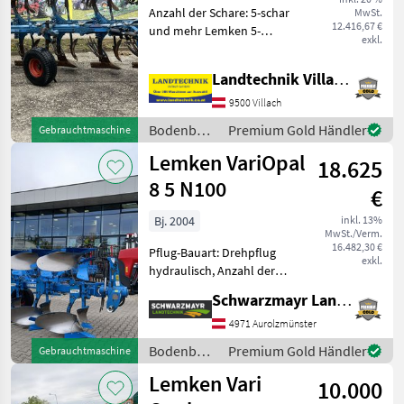
Anzahl der Schare: 5-schar
MwSt.
12.416,67 €
und mehr Lemken 5-
exkl.
Scharig Wendepflug,
doppeltwirkende Wendung,
Landtechnik Villach GmbH
Schnittbreite von 33 - 50 cm
verstellbar, Streifenkörper,
9500 Villach
Düngereinleger, A
Bodenbearbeitung
Premium Gold Händler
Gebrauchtmaschine
/ Lemken
Lemken VariOpal
18.625
8 5 N100
€
Bj. 2004
inkl. 13%
MwSt./Verm.
16.482,30 €
Pflug-Bauart: Drehpflug
exkl.
hydraulisch, Anzahl der
Schare: 5-schar und mehr,
Schwarzmayr Landtechnik GmbH - Aurolzmünster
Vorschäler, Maiseinleger,
Scheibensech, hydr.
4971 Aurolzmünster
Schnittbreitenverstellung,
Bodenbearbeitung
Premium Gold Händler
Gebrauchtmaschine
Stützrad EDV: 67762 V
/ Lemken
Lemken Vari
10.000