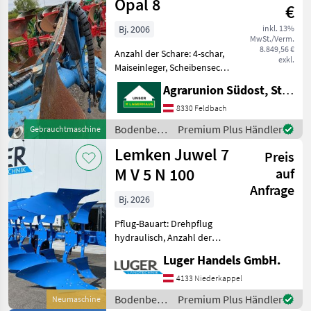
Opal 8
€
Bj. 2006
inkl. 13%
MwSt./Verm.
8.849,56 €
Anzahl der Schare: 4-schar,
exkl.
Maiseinleger, Scheibensech,
hydr.
Agrarunion Südost, Standort Gniebing
Schnittbreitenverstellung,
Stützrad, Vorschäler 4-
8330 Feldbach
Schar Volldrehpflug der
Bodenbearbeitung
Premium Plus Händler
Gebrauchtmaschine
Marke Lemken in gutem
/ Lemken
Lemken Juwel 7
Zustand
Preis
M V 5 N 100
auf
Anfrage
Bj. 2026
Pflug-Bauart: Drehpflug
hydraulisch, Anzahl der
Schare: 5-schar und mehr,
Luger Handels GmbH.
Maiseinleger, Scheibensech,
hydr.
4133 Niederkappel
Schnittbreitenverstellung,
Bodenbearbeitung
Premium Plus Händler
Neumaschine
Stützrad, Vorschäler