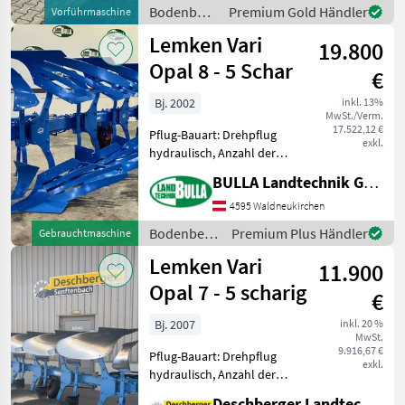
Schnittbreitenverstellung,
Bodenbearbeitung
Premium Gold Händler
Vorführmaschine
Stützrad, Vorschäler Nr.
/ Lemken
Lemken Vari
63168 Volldrehpfl
19.800
Opal 8 - 5 Schar
€
Bj. 2002
inkl. 13%
MwSt./Verm.
17.522,12 €
Pflug-Bauart: Drehpflug
exkl.
hydraulisch, Anzahl der
Schare: 5-schar und mehr,
BULLA Landtechnik GmbH
Vorschäler, Scheibensech,
hydr.
4595 Waldneukirchen
Schnittbreitenverstellung,
Bodenbearbeitung
Premium Plus Händler
Gebrauchtmaschine
Stützrad LEMKEN Pflug Vari
/ Lemken
Lemken Vari
Opal 8 +
11.900
Opal 7 - 5 scharig
€
Bj. 2007
inkl. 20 %
MwSt.
9.916,67 €
Pflug-Bauart: Drehpflug
exkl.
hydraulisch, Anzahl der
Schare: 5-schar und mehr,
Deschberger Landtechnik GmbH