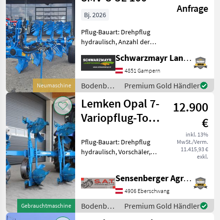
MARKTPLATZ
Anfrage
Bj. 2026
Marktplatz
Händlerangebote
Kleinanzeigen
Pflug-Bauart: Drehpflug
hydraulisch, Anzahl der
Schare: 5-schar und mehr,
Schwarzmayr Landtechnik GmbH - Gampern
Maiseinleger, Scheibensech,
hydr.
4851 Gampern
Schnittbreitenverstellung,
Bodenbearbeitung
Premium Gold Händler
Neumaschine
Streifenkörper, Stützrad,
/ Lemken
Lemken Opal 7-
Vorschäler
12.900
Variopflug-Top
€
Zustand
inkl. 13%
Pflug-Bauart: Drehpflug
MwSt./Verm.
11.415,93 €
hydraulisch, Vorschäler,
exkl.
Maiseinleger, Scheibensech,
hydr.
Sensenberger Agrar-Technik
Schnittbreitenverstellung,
Steinsicherung, Stützrad
4906 Eberschwang
Lemken Opal 7 -4 schar
Bodenbearbeitung
Premium Gold Händler
Gebrauchtmaschine
Wender -Vor
/ Lemken