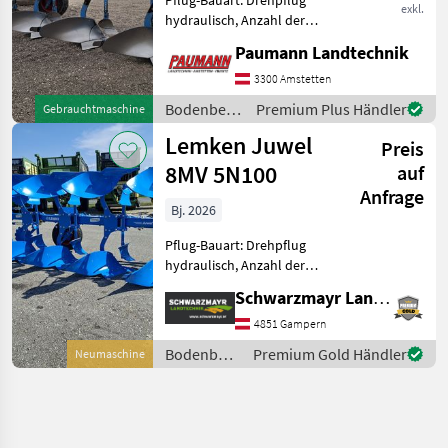
exkl.
hydraulisch, Anzahl der
Schare: 5-schar und mehr,
Paumann Landtechnik
hydr.
Schnittbreitenverstellung,
3300 Amstetten
Stützrad, Vorschäler -
Bodenbearbeitung
Premium Plus Händler
Gebrauchtmaschine
Vollhydraulischer 5 Scharer
/ Lemken
Lemken Juwel
Wende - Pfl
Preis
8MV 5N100
auf
Anfrage
Bj. 2026
Pflug-Bauart: Drehpflug
hydraulisch, Anzahl der
Schare: 5-schar und mehr,
Schwarzmayr Landtechnik GmbH - Gampern
Maiseinleger, Scheibensech,
hydr.
4851 Gampern
Schnittbreitenverstellung,
Bodenbearbeitung
Premium Gold Händler
Neumaschine
Stützrad, Vorschäler Nr.
/ Lemken
72195 Symbo