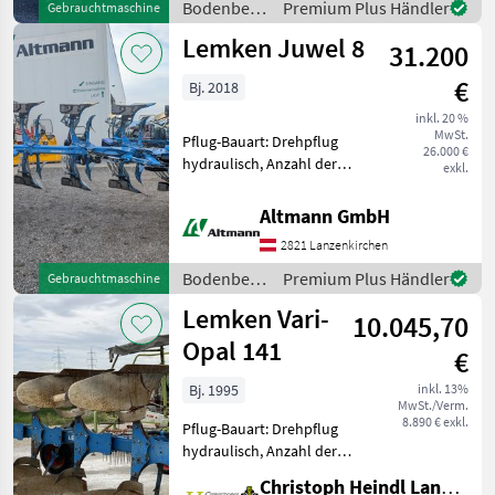
Bodenbearbeitung
Premium Plus Händler
Gebrauchtmaschine
Stützrad, Vorschäler - 4
/ Lemken
Lemken Juwel 8
Schar - hydraulisch
31.200
€
Bj. 2018
inkl. 20 %
MwSt.
Pflug-Bauart: Drehpflug
26.000 €
hydraulisch, Anzahl der
exkl.
Schare: 5-schar und mehr,
Maiseinleger, Packerarm,
Altmann GmbH
hydr.
2821 Lanzenkirchen
Schnittbreitenverstellung,
Streifenkörper, Stützrad
Bodenbearbeitung
Premium Plus Händler
Gebrauchtmaschine
Lemken Pflug J
/ Lemken
Lemken Vari-
10.045,70
Opal 141
€
Bj. 1995
inkl. 13%
MwSt./Verm.
8.890 € exkl.
Pflug-Bauart: Drehpflug
hydraulisch, Anzahl der
Schare: 5-schar und mehr,
Christoph Heindl Landtechnik GmbH, Stephanshart
hydr.