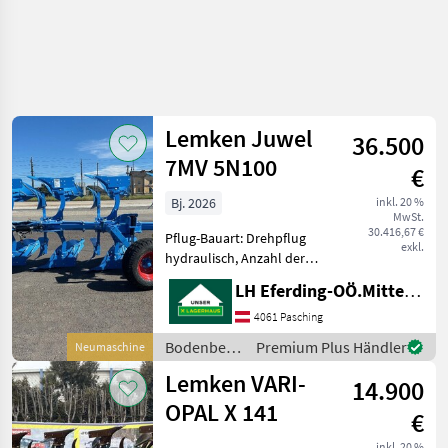
Lemken Juwel
36.500
7MV 5N100
€
Bj. 2026
inkl. 20 %
MwSt.
30.416,67 €
Pflug-Bauart: Drehpflug
exkl.
hydraulisch, Anzahl der
Schare: 5-schar und mehr,
LH Eferding-OÖ.Mitte, Hörsching
Vorschäler, Scheibensech,
hydr.
4061 Pasching
Schnittbreitenverstellung,
Bodenbearbeitung
Premium Plus Händler
Neumaschine
Stützrad hydr.
/ Lemken
Lemken VARI-
Rahmeneinschwenkung, 3
14.900
OPAL X 141
€
inkl. 20 %