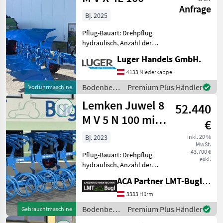
Anfrage
Bj. 2025
Pflug-Bauart: Drehpflug
hydraulisch, Anzahl der
Schare: 4-schar,
Luger Handels GmbH.
Scheibensech, hydr.
Schnittbreitenverstellung,
4133 Niederkappel
Steinsicherung, Stützrad,
Bodenbearbeitung
Premium Plus Händler
Vorführmaschine
Vorschäler Volldrehpflug 4-
/ Lemken
Lemken Juwel 8
schari
52.440
M V 5 N 100 mit
€
FlexPack
Bj. 2023
inkl. 20 %
MwSt.
43.700 €
Pflug-Bauart: Drehpflug
exkl.
hydraulisch, Anzahl der
Schare: 5-schar und mehr,
ACA Partner LMT-Bugl GmbH
Maiseinleger, Packerarm,
Scheibensech, hydr.
3383 Hürm
Schnittbreitenverstellung,
Bodenbearbeitung
Premium Plus Händler
Gebrauchtmaschine
Streifenkörper, Stützrad, V
/ Lemken