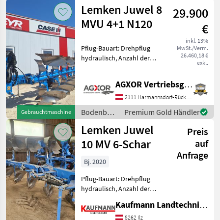
/ Lemken
Lemken Juwel 8
Lemken Pflug Ju
29.900
MVU 4+1 N120
€
inkl. 13%
Pflug-Bauart: Drehpflug
MwSt./Verm.
26.460,18 €
hydraulisch, Anzahl der
exkl.
Schare: 5-schar und mehr,
hydr.
AGXOR Vertriebsgesellschaft Ost GmbH
Schnittbreitenverstellung,
Steinsicherung, Stützrad,
2111 Harmannsdorf-Rückersdorf
Vorschäler EDV 73101;
Bodenbearbeitung
Premium Gold Händler
Gebrauchtmaschine
Volldrehpfl
/ Lemken
Lemken Juwel
Preis
10 MV 6-Schar
auf
Anfrage
Bj. 2020
Pflug-Bauart: Drehpflug
hydraulisch, Anzahl der
Schare: 5-schar und mehr,
Kaufmann Landtechnik GmbH
Vorschäler, Maiseinleger,
Scheibensech, hydr.
8262 Ilz