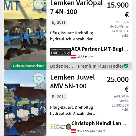
Lemken VariOpal
15.900
7 4N-100
€
Bj. 2011
inkl. 13%
MwSt./Verm.
14.070,80 €
Pflug-Bauart: Drehpflug
exkl.
hydraulisch, Anzahl der
Schare: 4-schar,
ACA Partner LMT-Bugl GmbH
Maiseinleger, Scheibensech,
hydr.
3383 Hürm
Schnittbreitenverstellung,
Bodenbearbeitung
Premium Plus Händler
Gebrauchtmaschine
Steinsicherung, Stützrad,
/ Lemken
Lemken Juwel
Vorschäler Lemken Va
25.000
8MV 5N-100
€
Bj. 2014
inkl. 20 %
MwSt.
20.833,33 €
Pflug-Bauart: Drehpflug
exkl.
hydraulisch, Anzahl der
Schare: 5-schar und mehr,
Christoph Heindl Landtechnik GmbH, Stephanshart
Scheibensech, hydr.
Schnittbreitenverstellung,
3321 Stephanshart