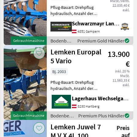
MwSt./Verm.
und DuraMax
22.035,40 €
Pflug-Bauart: Drehpflug
exkl.
hydraulisch, Anzahl der
Schare: 5-schar und mehr,
Schwarzmayr Landtechnik GmbH - Gampern
Vorschäler, Maiseinleger,
Scheibensech, hydr.
4851 Gampern
Schnittbreitenverstellung,
Bodenbearbeitung
Premium Gold Händler
Gebrauchtmaschine
Steinsicherung, Streifenk
/ Lemken
Lemken Europal
13.900
5 Vario
€
Bj. 2003
inkl. 20 %
MwSt.
11.583,33 €
Pflug-Bauart: Drehpflug
exkl.
hydraulisch, Anzahl der
Schare: 4-schar, Vorschäler,
Lagerhaus Wechselgau reg. Gen.m.b.H.
hydr.
Schnittbreitenverstellung
8230 Hartberg
Einlegebleche
Bodenbearbeitung
Premium Plus Händler
Gebrauchtmaschine
Scheibensech Pendelrad
/ Lemken
Lemken Juwel 7
Blech, vorne montier
Preis
M V X 4L 100
auf