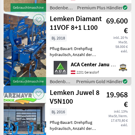
Schnittbreitenverstellung,
Bodenbearbeitung
Premium Plus Händler
Gebrauchtmaschine
Stützrad Bodenbearbeitu
/ Lemken
Lemken Diamant
69.600
11VOF 8+1 L100
€
Bj. 2018
inkl. 20 %
MwSt.
58.000 €
Pflug-Bauart: Drehpflug
exkl.
hydraulisch, Anzahl der
Schare: 5-schar und mehr,
ACA Center Janu GmbH
Fahrwerk, Maiseinleger,
Scheibensech, hydr.
2201 Gerasdorf
Schnittbreitenverstellung,
Bodenbearbeitung
Premium Gold Händler
Gebrauchtmaschine
Streifenkörper, Stützrad 9
/ Lemken
Lemken Juwel 8
19.968
V5N100
€
Bj. 2016
inkl. 13%
MwSt./Verm.
17.670,80 €
Pflug-Bauart: Drehpflug
exkl.
hydraulisch, Anzahl der
Schare: 5-schar und mehr,