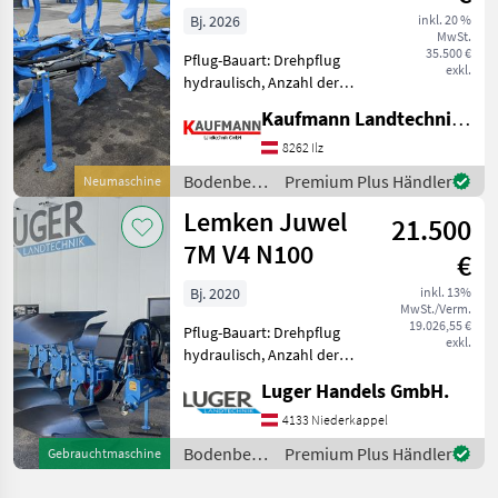
Bj. 2026
inkl. 20 %
MwSt.
35.500 €
Pflug-Bauart: Drehpflug
exkl.
hydraulisch, Anzahl der
Schare: 5-schar und mehr,
Kaufmann Landtechnik GmbH
Vorschäler, Maiseinleger,
Scheibensech, hydr.
8262 Ilz
Schnittbreitenverstellung,
Bodenbearbeitung
Premium Plus Händler
Neumaschine
Stützrad Rahmenhöhe
/ Lemken
Lemken Juwel
85cm
21.500
7M V4 N100
€
Bj. 2020
inkl. 13%
MwSt./Verm.
19.026,55 €
Pflug-Bauart: Drehpflug
exkl.
hydraulisch, Anzahl der
Schare: 4-schar,
Luger Handels GmbH.
Scheibensech, hydr.
Schnittbreitenverstellung,
4133 Niederkappel
Stützrad, Vorschäler
Bodenbearbeitung
Premium Plus Händler
Gebrauchtmaschine
Lemken Juwel 7 MV -
/ Lemken
hydraulische R