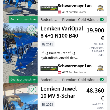
Schare: 5-schar und mehr,
Schwarzmayr Landtechnik GmbH - Aurolzmünster
Maiseinleger, Scheibensech,
hydr.
4971 Aurolzmünster
Schnittbreitenverstellung,
Bodenbearbeitung
Premium Gold Händler
Gebrauchtmaschine
Stützrad, Vorschäler EDV:
/ Lemken
Lemken VariOpal
56155 V
19.900
8 4+1 N100 B40
€
Bj. 2011
inkl. 13%
MwSt./Verm.
17.610,62 €
Pflug-Bauart: Drehpflug
exkl.
hydraulisch, Anzahl der
Schare: 5-schar und mehr,
Schwarzmayr Landtechnik GmbH - Aurolzmünster
Maiseinleger, Scheibensech,
hydr.
4971 Aurolzmünster
Schnittbreitenverstellung,
Bodenbearbeitung
Premium Gold Händler
Gebrauchtmaschine
Stützrad, Vorschäler EDV:
/ Lemken
Lemken Juwel
71511 V
48.360
10 MV 5-Schar
€
Bj. 2023
inkl. 20 %
MwSt.