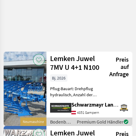
Lemken Juwel
Preis
7MV U 4+1 N100
auf
Anfrage
Bj. 2026
Pflug-Bauart: Drehpflug
hydraulisch, Anzahl der
Schare: 4-schar,
Schwarzmayr Landtechnik GmbH - Gampern
Scheibensech, hydr.
Schnittbreitenverstellung,
4851 Gampern
Steinsicherung,
Bodenbearbeitung
Premium Gold Händler
Neumaschine
Streifenkörper Nr. 72194
/ Lemken
Lemken Juwel
Volldrehpflug
Preis