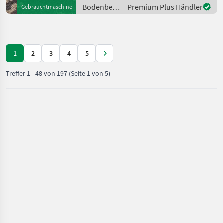
Stützrad Der Pflug ist
Bodenbearbeitung
Premium Plus Händler
Gebrauchtmaschine
generalüberholt mit Origi
/ Lemken
1
2
3
4
5
Treffer
1
-
48
von
197
(Seite 1 von 5)