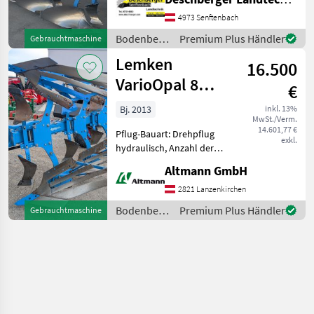
hydr.
Schnittbreitenverstellung,
4973 Senftenbach
Stützrad, Vorschäler
Bodenbearbeitung
Premium Plus Händler
Gebrauchtmaschine
Gebrauchter Pflug Lemken
/ Lemken
Lemken
Vari Opal 7 -
16.500
VarioOpal 8
€
5Schar
Bj. 2013
inkl. 13%
MwSt./Verm.
Streifenkörper
14.601,77 €
Pflug-Bauart: Drehpflug
exkl.
hydraulisch, Anzahl der
Schare: 5-schar und mehr,
Altmann GmbH
Maiseinleger, hydr.
Schnittbreitenverstellung,
2821 Lanzenkirchen
Streifenkörper, Stützrad 5
Bodenbearbeitung
Premium Plus Händler
Gebrauchtmaschine
Schar Lemken VariOpal
/ Lemken