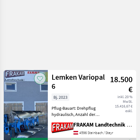
Lemken Variopal
18.500
6
€
Bj. 2023
inkl. 20 %
MwSt.
15.416,67 €
Pflug-Bauart: Drehpflug
exkl.
hydraulisch, Anzahl der
Schare: 4-schar,
FRAKAM Landtechnik GmbH
Maiseinleger, Scheibensech,
hydr.
4596 Steinbach / Steyr
Schnittbreitenverstellung,