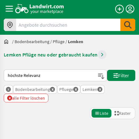
Angebote durchsuchen
/
Bodenbearbeitung
/
Pflüge
/
Lemken
Lemken Pflüge neu oder gebraucht kaufen
So wird auf Landwirt.com sortiert
Filter
x
x
x
x
Bodenbearbeitung
Pfluege
Lemken
x
alle Filter löschen
Liste
Raster