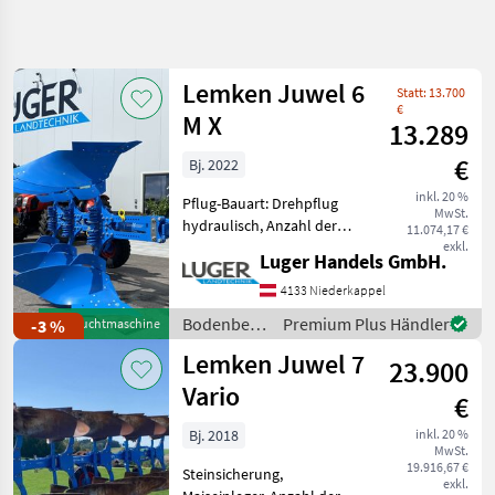
Suche
verfeinern
Lemken Juwel 6
Statt: 13.700
Kategorie
Land
Filter
4
€
M X
13.289
197
€
Bj. 2022
AKTUELLER
Zurücksetzen
Ergebnisse
PFAD
inkl. 20 %
anzeigen
Pflug-Bauart: Drehpflug
MwSt.
Landtechnik
hydraulisch, Anzahl der
11.074,17 €
Schare: 3-schar, Vorschäler,
exkl.
Bodenbearbeitung
Luger Handels GmbH.
Steinsicherung, Stützrad
Pfluege
Lemken Juwel 6 M X -
4133 Niederkappel
Hydraulisches Drehwerk
Lemken
Bodenbearbeitung
Premium Plus Händler
-3 %
Gebrauchtmaschine
UniTurn M 90 für Fur
/ Lemken
Lemken Juwel 7
23.900
KATEGORIE
WÄHLEN
Vario
€
Lemken
Bj. 2018
inkl. 20 %
MwSt.
19.916,67 €
Steinsicherung,
Kverneland
exkl.