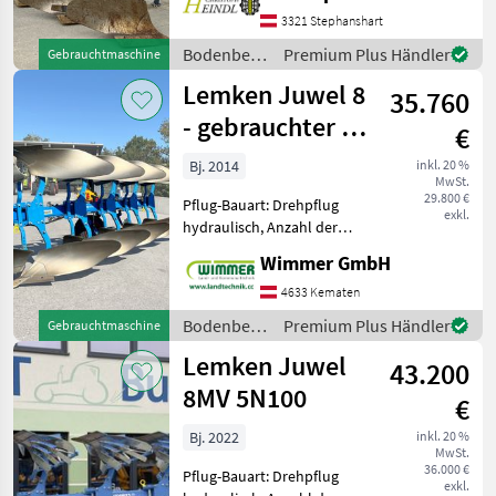
Schnittbreitenverstellung,
3321 Stephanshart
Stützrad Lemken Vari Opal
Bodenbearbeitung
Premium Plus Händler
Gebrauchtmaschine
141 4+1 Schar
/ Lemken
Lemken Juwel 8
Körperabstand 88c
35.760
- gebrauchter 5
€
Schar / 6 Schar
Bj. 2014
inkl. 20 %
MwSt.
Pflug
29.800 €
Pflug-Bauart: Drehpflug
exkl.
hydraulisch, Anzahl der
Schare: 5-schar und mehr,
Wimmer GmbH
Fahrwerk, Maiseinleger,
Scheibensech, hydr.
4633 Kematen
Schnittbreitenverstellung,
Bodenbearbeitung
Premium Plus Händler
Gebrauchtmaschine
Stützrad, Vorschäler TOP
/ Lemken
Lemken Juwel
Ge
43.200
8MV 5N100
€
Bj. 2022
inkl. 20 %
MwSt.
36.000 €
Pflug-Bauart: Drehpflug
exkl.