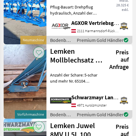
MwSt.
28.325 €
Pflug-Bauart: Drehpflug
Juwel
exkl.
hydraulisch, Anzahl der
7
Vario
Schare: 5-schar und mehr,
AGXOR Vertriebsgesellschaft Ost GmbH
Scheibensech, hydr.
Juwel
Schnittbreitenverstellung,
2111 Harmannsdorf-Rückersdorf
7MV
Streifenkörper EDV: 71804
4N100
Bodenbearbeitung
Premium Gold Händler
Neumaschine
Volldrehpflug 5-sc
/ Lemken
Juwel
Lemken
Preis
7MV
5N100
Mollblechsatz 5-
auf
Juwel
Anfrage
scharig
8
Anzahl der Schare: 5-schar
Juwel
und mehr Nr. 65104
8 M V
Mollblechsatz DuraMaxx
inkl. Rumpf 5 Stk. DuraMaxx
Juwel
Schwarzmayr Landtechnik GmbH - Aurolzmünster
8 MV
W 40 links 5 Stk. DuraMaxx
W 40 rechts inkl. geteiltem
4971 Aurolzmünster
Juwel
Scharbl
8 MVU
Bodenbearbeitung
Premium Gold Händler
Vorführmaschine
/ Lemken
Alle
Lemken Juwel
Preis
anzeigen
8MV U 5L 100
auf