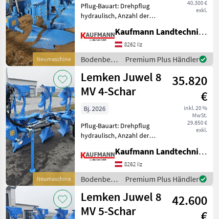
40.300 €
Pflug-Bauart: Drehpflug
exkl.
hydraulisch, Anzahl der
Schare: 5-schar und mehr,
Kaufmann Landtechnik GmbH
Vorschäler, Maiseinleger,
Scheibensech, hydr.
8262 Ilz
Schnittbreitenverstellung,
Bodenbearbeitung
Premium Plus Händler
Neumaschine
Stützrad Bauform 4+1 Sch
/ Lemken
Lemken Juwel 8
35.820
MV 4-Schar
€
Bj. 2026
inkl. 20 %
MwSt.
29.850 €
Pflug-Bauart: Drehpflug
exkl.
hydraulisch, Anzahl der
Schare: 4-schar, Vorschäler,
Kaufmann Landtechnik GmbH
Maiseinleger, Scheibensech,
hydr.
8262 Ilz
Schnittbreitenverstellung,
Bodenbearbeitung
Premium Plus Händler
Neumaschine
Stützrad Rahmenhöhe
/ Lemken
Lemken Juwel 8
85cm, Rahmene
42.600
MV 5-Schar
€