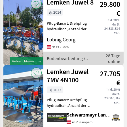
Lemken Juwel 8
29.800
€
Bj. 2014
inkl. 20 %
Pflug-Bauart: Drehpflug
MwSt.
hydraulisch, Anzahl der
24.833,33 €
exkl.
Schare: 5-schar und mehr,
Lobnig Georg
Maiseinleger, hydr.
Schnittbreitenverstellung,
9113 Ruden
Steinsicherung,
28 Tage
Streifenkörper, Stützrad,
Bodenbearbeitung /
online
Gebrauchtmaschine
Vorschäle
Lemken
Lemken Juwel
27.705
7MV 4N100
€
Bj. 2023
inkl. 20 %
MwSt.
23.087,50 €
Pflug-Bauart: Drehpflug
exkl.
hydraulisch, Anzahl der
Schare: 4-schar,
Schwarzmayr Landtechnik GmbH - Gampern
Maiseinleger, Scheibensech,
hydr.
4851 Gampern