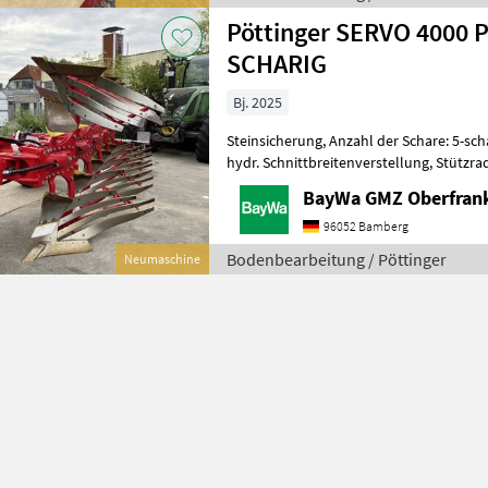
Pöttinger SERVO 4000 
SCHARIG
Bj. 2025
Steinsicherung, Anzahl der Schare: 5-sc
hydr. Schnittbreitenverstellung, Stützr
MIT DOPPELLAGERUNG1 ANLAGENSCHO
BayWa GMZ Oberfran
96052 Bamberg
Bodenbearbeitung / Pöttinger
Neumaschine