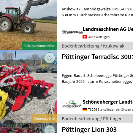
Krukowiak Cambridgewalze OMEGA PLUS 6.2 H Cambridge
530 mm Durchmesser Arbeitsbreite 6.2 m, die seitlichen Walzen sind
mittig pendelnd aufgehängt Klappun
Landmaschinen AG Ue
3043 Uettligen
Bodenbearbeitung / Krukowiak
Gebrauchtmaschine
Pöttinger Terradisc 300
Eggen-Bauart: Scheibenegge Pöttinger S
Baujahr 2026 - starre Kurzscheibenegge, versetzte Anordnung der
agressiv gestellten Arbeitswerkzeu
Schönenberger Landt
78256 Steisslingen bei Singen a
Bodenbearbeitung / Pöttinger
Neumaschine
Pöttinger Lion 303