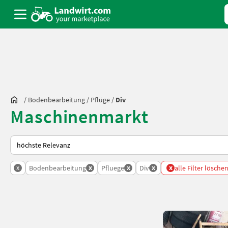
/
Bodenbearbeitung
/
Pflüge
/
Div
Maschinenmarkt
So wird auf Landwirt.com sortiert
x
x
x
x
x
Bodenbearbeitung
Pfluege
Div
alle Filter lösche