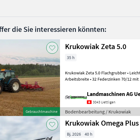
ffer die Sie interessieren könnten:
Krukowiak Zeta 5.0
35 h
Krukowiak Zeta 5.0 Flachgrubber • Leichtgrubber mit 5 m
Arbeitsbreite • 32 Federzinken 70/12 mit 200 mm Gänsefussscharen • 4
Balkiger Rahmen mit viel Durchlass •
Landmaschinen AG Ue
3043 Uettligen
Bodenbearbeitung / Krukowiak
Gebrauchtmaschine
Krukowiak Omega Plus
Bj. 2026
40 h