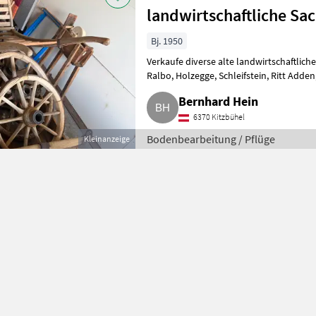
landwirtschaftliche Sa
Bj. 1950
Verkaufe diverse alte landwirtschaftlic
Ralbo, Holzegge, Schleifstein, Ritt Adden, diverse alte Wagenräder. Ideal für
Dekoration, Sa
Bernhard Hein
6370 Kitzbühel
Bodenbearbeitung / Pflüge
Kleinanzeige