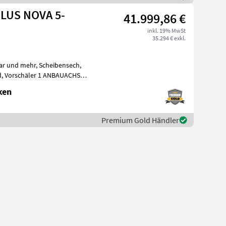
PLUS NOVA 5-
41.999,86 €
inkl. 19% MwSt
35.294 € exkl.
har und mehr, Scheibensech,
ad, Vorschäler 1 ANBAUACHSE
NER H
ken
Premium Gold Händler