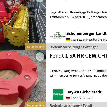
Eggen-Bauart: Kreiselegge Pöttinger Krei
Traktoren bis 132kW/180 PS, Kreiseldrehzahl bei 1000U/min 342/527
U/min mit Gelenkwelle Zinke Durastar Z
Schönenberger Landt
78256 Steisslingen bei Singen a
Bodenbearbeitung / Pöttinger
Neumaschine
Fendt 1 SA HR GEWICH
2x 600KD RadgewichteOhne Aufnahmepla
wir Ihnen gerne zur Verfügung. Bodenbe
Bodenbearbeitungsgeräte
BayWa Giebelstadt
97232 Giebelstadt
Bodenbearbeitung / Fendt
Neumaschine