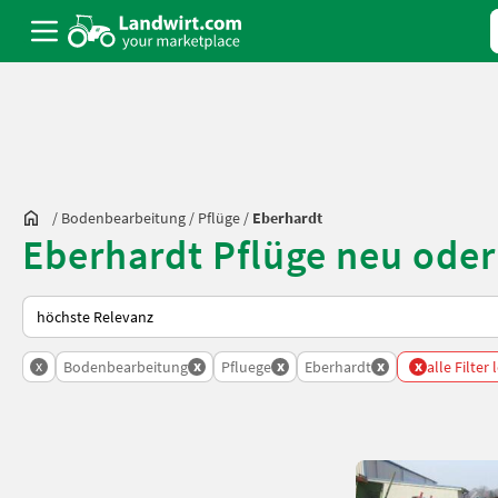
/
Bodenbearbeitung
/
Pflüge
/
Eberhardt
Eberhardt Pflüge neu oder
So wird auf Landwirt.com sortiert
x
x
x
x
x
Bodenbearbeitung
Pfluege
Eberhardt
alle Filter