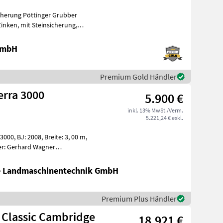
icherung Pöttinger Grubber
 GmbH
Premium Gold Händler
erra 3000
5.900 €
inkl. 13% MwSt./Verm.
5.221,24 € exkl.
 3, 00 m,
ler
te Landmaschinentechnik GmbH
Premium Plus Händler
0 Classic Cambridge
18.921 €