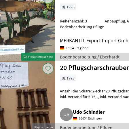
Bj. 1993
Reihenanzahl: 3 ________ Anbaupflug, Abscherbolzen
Bodenbearbeitung Pflüge
MERKANTIL Export-Import Gm
17094 Pragsdorf
Bodenbearbeitung / Eberhardt
Gebrauchtmaschine
20 Pflugscharschrauben
Bj. 1993
Anzahl der Schare: 2-schar 20 Pflugscha
inkl. Versand für € 15, -, inkl. Versand nach Österreich € 23, -. Bodenbearbeitung
Pflüge
Udo Schindler
63654 Büdingen
Bodenbearbeitung / Pflüge
Kleinanzeige