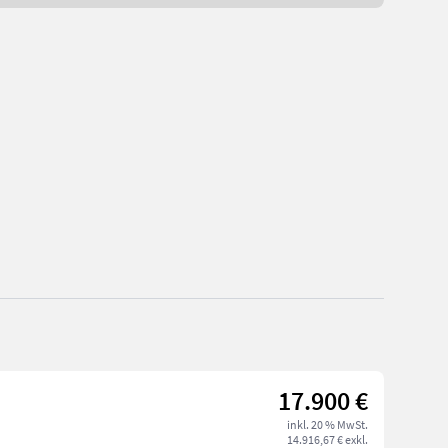
17.900 €
inkl. 20 % MwSt.
14.916,67 € exkl.