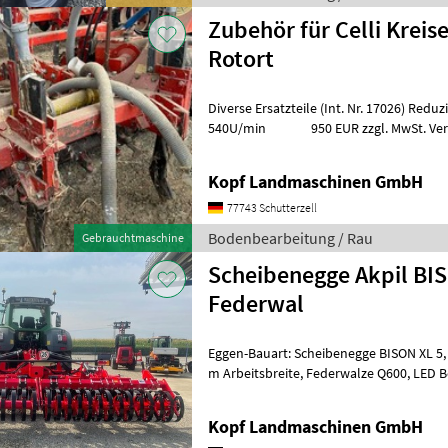
Zubehör für Celli Kreis
Rotort
Diverse Ersatzteile (Int. Nr. 17026) Reduziergetriebe 1000U/min auf
540U/min 950 EUR zzgl. MwSt. Vertei
Kopf Landmaschinen GmbH
77743 Schutterzell
Bodenbearbeitung / Rau
Gebrauchtmaschine
Scheibenegge Akpil BIS
Federwal
Eggen-Bauart: Scheibenegge BISON XL 5, 0 m
m Arbeitsbreite, Federwalze Q600, LED Beleuchtung, Striegel in der
Mitte oder Hinten möglich, Def
Kopf Landmaschinen GmbH