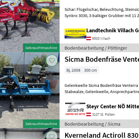
Schar: Flügelschar, Beleuchtung, Steins
Synkro 3030, 3-balkiger Grubber mit 11 Zinken, mit Steinsicherung,
Strichabstand 270 mm, mit Rahmenh
Landtechnik Villach
9500 Villach
Bodenbearbeitung / Pöttinger
Gebrauchtmaschine
Sicma Bodenfräse Vent
Bj. 2008
300 cm
Gelenkwelle Sicma Bodenfräse Venterra 3000, BJ: 2008, Breite:
Stabwalze, Gelenkwelle, Ansprechpartner: Gerhard Wagner
Bodenbearbeitung Bodenfräsen/Rototil
Steyr Center NÖ Mit
3107 St. Pölten
Bodenbearbeitung / Sicma
Gebrauchtmaschine
Kverneland Actiroll 83