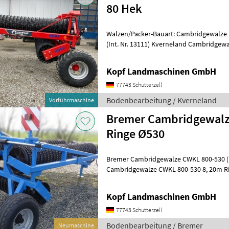
80 Hek
Walzen/Packer-Bauart: Cambridgewalze
(Int. Nr. 13111) Kverneland Cambridgewalze Actiroll 830 80 ha 4, 305 to
165 Ringe 8, 3m Arbeitsbreite 2
Kopf Landmaschinen GmbH
77743 Schutterzell
Bodenbearbeitung / Kverneland
Vorführmaschine
Bremer Cambridgewalze
Ringe Ø530
Bremer Cambridgewalze CWKL 800-530 (In
Cambridgewalze CWKL 800-530 8, 20m R
Gewicht Maximal 5.900kg Achse und Zugm
Kopf Landmaschinen GmbH
77743 Schutterzell
Bodenbearbeitung / Bremer
Neumaschine