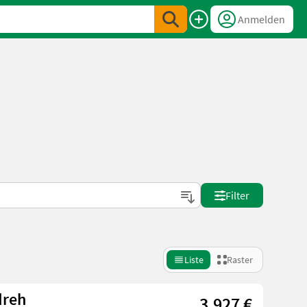
Anmelden
Filter
Liste
Raster
dreh
3.927 €