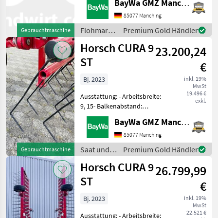
BayWa GMZ Manching
28mm- Geräteanbau 3-
Punkt: II/III- Zinkendruck:
85077 Manching
300 bis 5000g-
Flohmarkt
Premium Gold Händler
Gebrauchtmaschine
Zinkensurchmesser: 8mm-
/ Horsch
Horsch CURA 9
Hydra
23.200,24
ST
€
Bj. 2023
inkl. 19%
MwSt
19.496 €
Ausstattung: - Arbeitsbreite:
exkl.
9, 15- Balkenabstand:
200mm- Strichabstand:
BayWa GMZ Manching
28mm- Geräteanbau 3-
Punkt: II/III- Zinkendruck:
85077 Manching
300 bis 5000g-
Saat und
Premium Gold Händler
Gebrauchtmaschine
Zinkensurchmesser: 8mm-
Pflege /
Horsch CURA 9
Hydra
26.799,99
Horsch
ST
€
Bj. 2023
inkl. 19%
MwSt
22.521 €
Ausstattung: - Arbeitsbreite: