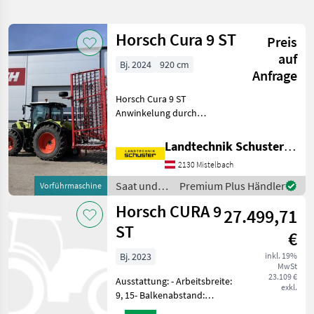
verfeinern
Horsch Cura 9 ST
Preis
Kategorie
Land
Filter
2
auf
Bj. 2024
920 cm
Anfrage
5
AKTUELLER
Zurücksetzen
Ergebnisse
Horsch Cura 9 ST
PFAD
anzeigen
Anwinkelung durch
Horsch
Doppelhubzylinder bei 90°
Cura 9
Klappung ermöglicht: -
St
Landtechnik Schuster Niederlassung Mistelbach
Komfortableres Wenden
2130 Mistelbach
KATEGORIE
durch leicht angewinkelte
WÄHLEN
Seitenflügel - Gute
Saat und
Premium Plus Händler
Vorführmaschine
Anpassun
Pflege /
Horsch CURA 9
Landtechnik
4
27.499,71
Horsch
ST
€
Sonstiges
1
Bj. 2023
inkl. 19%
MwSt
MARKTPLATZ
23.109 €
Ausstattung: - Arbeitsbreite:
exkl.
9, 15- Balkenabstand:
Marktplatz
Händlerangebote
Kleinanzeigen
200mm- Strichabstand: