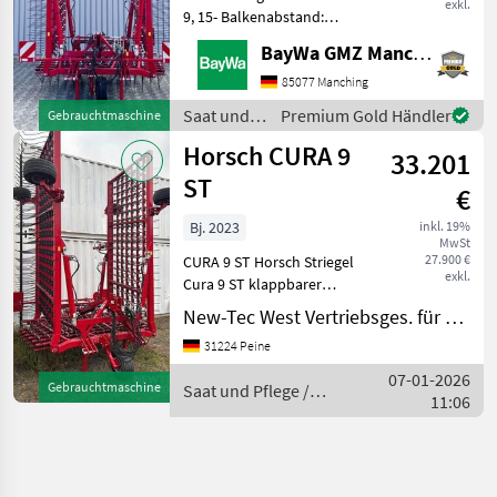
exkl.
9, 15- Balkenabstand:
200mm- Strichabstand:
BayWa GMZ Manching
28mm- Geräteanbau 3-
Punkt: II/III- Zinkendruck:
85077 Manching
300 bis 5000g-
Saat und
Premium Gold Händler
Gebrauchtmaschine
Zinkensurchmesser: 8mm-
Pflege /
Horsch CURA 9
Hydra
33.201
Horsch
ST
€
Bj. 2023
inkl. 19%
MwSt
27.900 €
CURA 9 ST Horsch Striegel
exkl.
Cura 9 ST klappbarer
Rahmen 3-teilig Anhängung
New-Tec West Vertriebsges. für Agrartechnik mbH, Peine
3-Punkt Kat.II/III 6-Reihen
31224 Peine
Striegelzinken
Balkenabstand 200 mm
07-01-2026
Gebrauchtmaschine
Saat und Pflege /
Strichabstand 28 mm R
11:06
Horsch