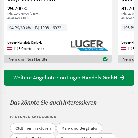
29.700 €
31.700
inkl. 13% MwSt./Verm.
inkl. 20 % 
26.283,19 € exkl.
26.416,67 € 
94 PS/69 kW
Bj. 1998
6932 h
196 PS/
Luger Handels GmbH.
Luger Han
4133 Oberösterreich
4133 O
Premium Plus Händler
Premium 
Weitere Angebote von Luger Handels GmbH.
Das könnte Sie auch interessieren
PASSENDE KATEGORIEN
Oldtimer Traktoren
Mäh- und Bergtraks