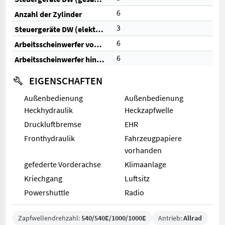
6
Anzahl der Zylinder
3
Steuergeräte DW (elektrisch)
6
Arbeitsscheinwerfer vorne
6
Arbeitsscheinwerfer hinten
EIGENSCHAFTEN
Außenbedienung
Außenbedienung
Heckhydraulik
Heckzapfwelle
Druckluftbremse
EHR
Fronthydraulik
Fahrzeugpapiere
vorhanden
gefederte Vorderachse
Klimaanlage
Kriechgang
Luftsitz
Powershuttle
Radio
Zapfwellendrehzahl:
540/540E/1000/1000E
Antrieb:
Allrad