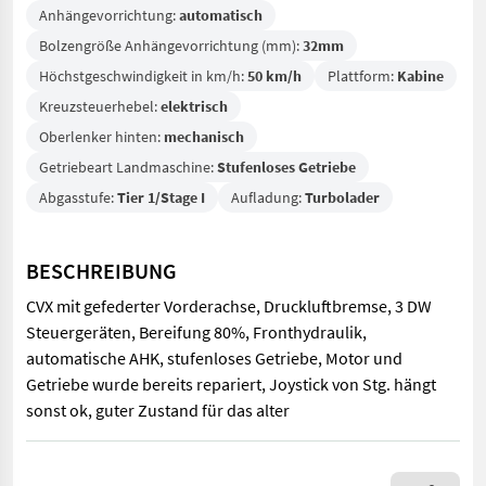
Anhängevorrichtung:
automatisch
Bolzengröße Anhängevorrichtung (mm):
32mm
Höchstgeschwindigkeit in km/h:
50 km/h
Plattform:
Kabine
Kreuzsteuerhebel:
elektrisch
Oberlenker hinten:
mechanisch
Getriebeart Landmaschine:
Stufenloses Getriebe
Abgasstufe:
Tier 1/Stage I
Aufladung:
Turbolader
BESCHREIBUNG
CVX mit gefederter Vorderachse, Druckluftbremse, 3 DW
Steuergeräten, Bereifung 80%, Fronthydraulik,
automatische AHK, stufenloses Getriebe, Motor und
Getriebe wurde bereits repariert, Joystick von Stg. hängt
sonst ok, guter Zustand für das alter
CVX mit gefederter Vorderachse, Druckluftbremse, 3 DW Steuerge