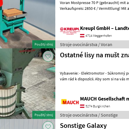
Voran Mostpresse 70 P (gebraucht) mit 
Verkaufspreis: 2850 € / Vermittlung! Mit angebauter Mühle! Mit
Presstücher und Presseinlagen! Ölwech
Kreupl GmbH – Landte
4714 Meggenhofen
Stroje ovocinárstva / Voran
Použitý stroj
Ostatné lisy na mušt z
Vybavenie: - Elektromotor - Súkromný predaj! - V prípade otázok som
vám rád k dispozícii. Aby som si na vás mohol vyhradiť dostatok času,
prosím, dohodnite si so
MAUCH Gesellschaft m
5274 Burgkirchen
Stroje ovocinárstva / Sonstige
Použitý stroj
Sonstige Galaxy