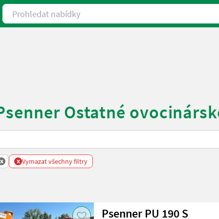
Prohledat nabídky
Psenner Ostatné ovocinárské
x
x
Vymazat všechny filtry
Psenner PU 190 S