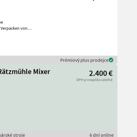
he
 Verpacken von
Prémiový plus prodejce
 Rätzmühle Mixer
2.400 €
DPH je neaplikovateľné
nárské stroje
6 dní online