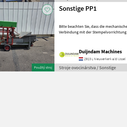
Sonstige PP1
Bitte beachten Sie, dass die mechanische Sämaschine derzeit nur in
Verbindung mit der Stempelvorrichtung
verwendet werden kann.Diese Topfpres
Duijndam Machines
2913 L Nieuwerkerk a/d IJssel
Stroje ovocinárstva / Sonstige
Použitý stroj