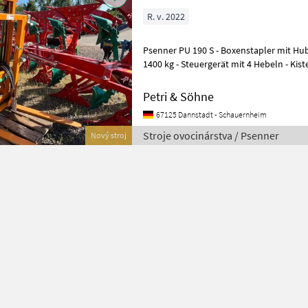
R. v. 2022
Psenner PU 190 S - Boxenstapler mit Hubhöhe 1900 mm - Hubkraft
1400 kg - Steuergerät mit 4 Hebeln - Kiste
Durchsicht zum Arbeitsberei
Petri & Söhne
67125 Dannstadt - Schauernheim
Stroje ovocinárstva / Psenner
Nový stroj