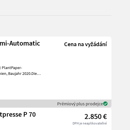
emi-Automatic
Cena na vyžádání
t PlantPaper-
020.Die
nd und wurde nur
Prémiový plus prodejce
tpresse P 70
2.850 €
DPH je neaplikovateľné