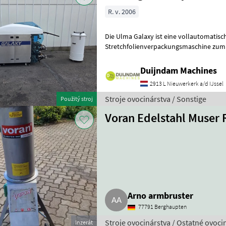
R. v. 2006
Die Ulma Galaxy ist eine vollautomatisc
Stretchfolienverpackungsmaschine zum
Frischprodukten auf Schalen, wie Fleisch, Fisch, Gemüse, Obst und
Frisch
Duijndam Machines
2913 L Nieuwerkerk a/d IJssel
Stroje ovocinárstva / Sonstige
Použitý stroj
Voran Edelstahl Muser
Arno armbruster
77791 Berghaupten
Stroje ovocinárstva / Ostatné ovoci
Inzerát