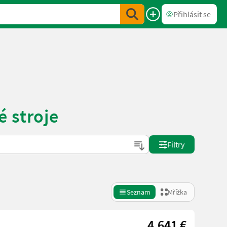
Přihlásit se
 stroje
Filtry
Seznam
Mřížka
4.641 €