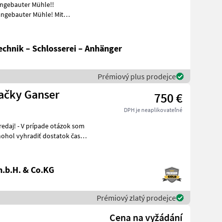
angebauter Mühle!!
se
chnik – Schlosserei – Anhänger
Prémiový plus prodejce
načky Ganser
750 €
DPH je neaplikovateľné
.b.H. & Co.KG
Prémiový zlatý prodejce
Cena na vyžádání