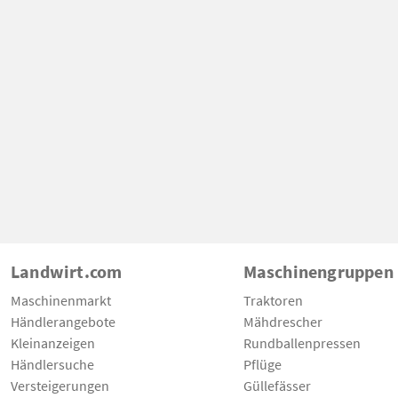
Landwirt.com
Maschinengruppen
Maschinenmarkt
Traktoren
Händlerangebote
Mähdrescher
Kleinanzeigen
Rundballenpressen
Händlersuche
Pflüge
Versteigerungen
Güllefässer