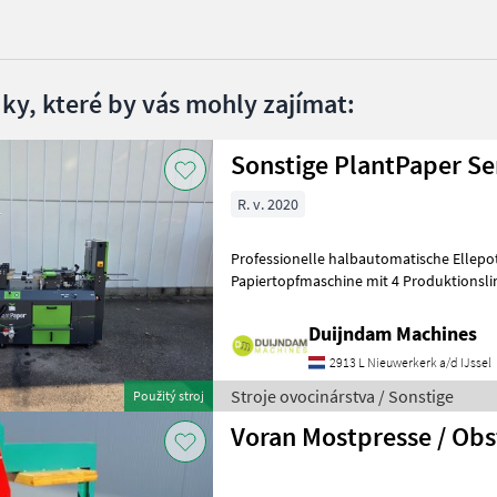
dky, které by vás mohly zajímat:
Sonstige PlantPaper S
R. v. 2020
Professionelle halbautomatische Ellepo
Papiertopfmaschine mit 4 Produktionslinien, Baujahr 2
Maschine befindet sich in gutem Zusta
Duijndam Machines
2913 L Nieuwerkerk a/d IJssel
Stroje ovocinárstva / Sonstige
Použitý stroj
Voran Mostpresse / Obs