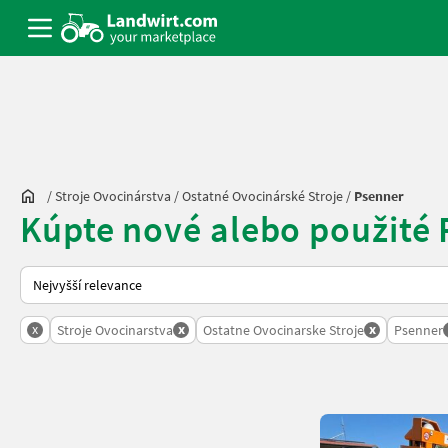
/
Stroje Ovocinárstva
/
Ostatné Ovocinárské Stroje
/
Psenner
Kúpte nové alebo použité 
Takto se řadí nabídky na Landwirt.com
x
x
x
Stroje Ovocinarstva
Ostatne Ovocinarske Stroje
Psenner