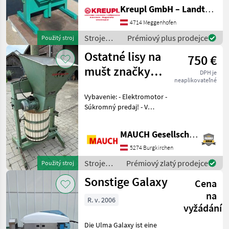
€ / Vermittlung! Mit
Kreupl GmbH – Landtechnik – Schlosserei – Anhänger
angebauter Mühle! Mit
Presstücher und
4714 Meggenhofen
Presseinlagen! Ölwechse
Stroje
Prémiový plus prodejce
Použitý stroj
ovocinárstva
Ostatné lisy na
750 €
/ Voran
mušt značky
DPH je
neaplikovateľné
Ganser
Vybavenie: - Elektromotor -
Súkromný predaj! - V
prípade otázok som vám
rád k dispozícii. Aby som si
MAUCH Gesellschaft m.b.H. & Co.KG
na vás mohol vyhradiť
dostatok času, prosím,
5274 Burgkirchen
dohodnite si so
Stroje
Prémiový zlatý prodejce
Použitý stroj
ovocinárstva
Sonstige Galaxy
Cena
/ Sonstige
na
R. v. 2006
vyžádání
Die Ulma Galaxy ist eine