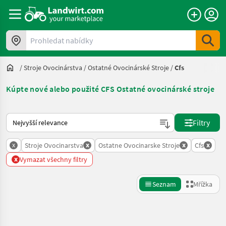
Prohledat nabídky
/
Stroje Ovocinárstva
/
Ostatné Ovocinárské Stroje
/
Cfs
Kúpte nové alebo použité CFS Ostatné ovocinárské stroje
Takto se řadí nabídky na Landwirt.com
Filtry
x
x
x
x
Stroje Ovocinarstva
Ostatne Ovocinarske Stroje
Cfs
x
Vymazat všechny filtry
Seznam
Mřížka