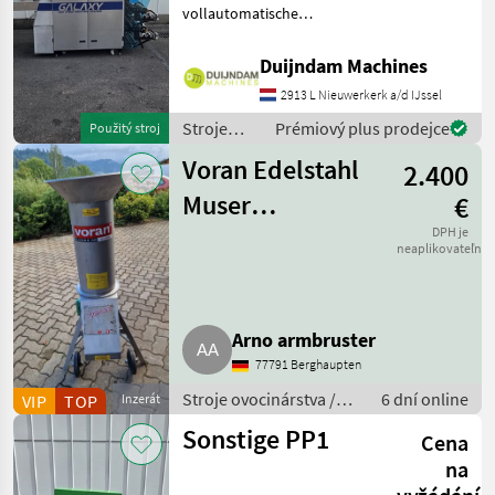
vollautomatische
Stretchfolienverpackungsmaschine
zum Verpacken von
Duijndam Machines
Frischprodukten auf
2913 L Nieuwerkerk a/d IJssel
Schalen, wie Fleisch, Fisch,
Gemüse, Obst und Frisch
Stroje
Prémiový plus prodejce
Použitý stroj
ovocinárstva
Voran Edelstahl
2.400
/ Sonstige
Muser
€
Rätzmühle Mixer
DPH je
neaplikovateľné
Arno armbruster
77791 Berghaupten
Stroje ovocinárstva /
6 dní online
VIP
TOP
Inzerát
Ostatné ovocinárské
Sonstige PP1
Cena
stroje
na