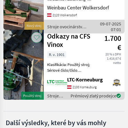
100cm Hubhöhe -
Weinbau Center Wolkersdorf
Maschio
Druckplatte verstell- und
2120 Wolkersdorf
abnehmbar; Artnr.:15010
Stroje ovocinárstva Ostatné
Braun
09-07-2025
Nový stroj
Stroje ovocinárstva /
ovocinárské stroje
07:01
CFS
Odkazy na CFS
Vimas
1.700
Vinox
€
Clemens
R. v. 1901
20 % s DPH
1.416,67 €
Ero
netto
Klasifikácia: Použitý stroj;
Sériové číslo/číslo
Zobrazit
podvozku: N.V.; Počet
všech
LTC-Korneuburg
predchádzajúcich majiteľov:
19
1; Ďalšie vlastnosti stroja:
2100 Korneuburg
CFS Vinox vpravo, použitý. -
MODEL
Stroje
Prémiový zlatý prodejce
Použitý stroj
Rok výr
ovocinárstva
/ CFS
Vinox
Další výsledky, které by vás mohly
links