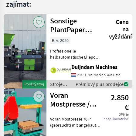
zajímat:
MARKETPLACE
Nabídky
Sonstige
Marketplace
Inzeráty
Cena
prodejců
PlantPaper
na
vyžádání
Semi-Automatic
R. v. 2020
Professionelle
halbautomatische Ellepot
PlantPaper-
Duijndam Machines
Papiertopfmaschine mit 4
Produktionslinien, Baujahr
2913 L Nieuwerkerk a/d IJssel
2020.Die Maschine befindet
Stroje
Prémiový plus prodejce
Použitý stroj
sich in gutem Zustand und
ovocinárstva
Voran
wurde nur
2.850
/ Sonstige
Mostpresse /
€
Obstpresse P 70
DPH je
Voran Mostpresse 70 P
neaplikovateľné
(gebraucht) mit angebauter
Mühle!! Verkaufspreis: 2850