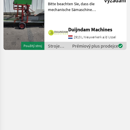
vyžádání
Bitte beachten Sie, dass die
mechanische Sämaschine
derzeit nur in Verbindung
mit der Stempelvorrichtung
für 6-cm-Kompostblöcke
Duijndam Machines
verwendet werden
2913 L Nieuwerkerk a/d IJssel
kann.Diese Topfpress
Stroje
Prémiový plus prodejce
Použitý stroj
ovocinárstva
/ Sonstige