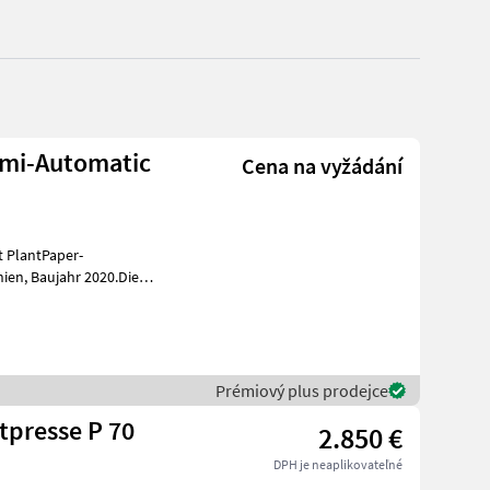
emi-Automatic
Cena na vyžádání
t PlantPaper-
020.Die
nd und wurde nur
Prémiový plus prodejce
tpresse P 70
2.850 €
DPH je neaplikovateľné