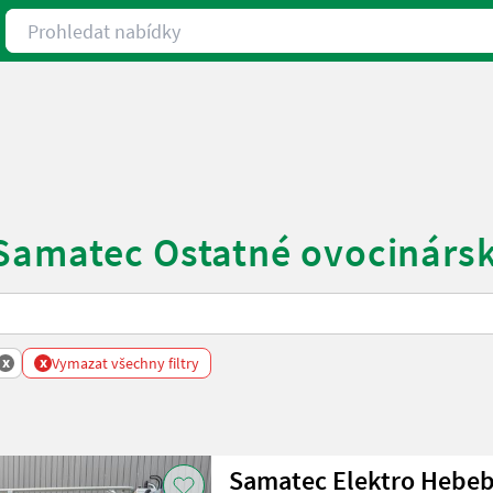
Prohledat nabídky
Samatec Ostatné ovocinársk
x
x
Vymazat všechny filtry
Samatec Elektro Hebe