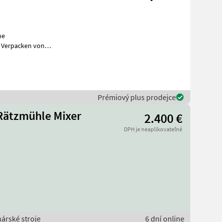
he
 Verpacken von
Prémiový plus prodejce
 Rätzmühle Mixer
2.400 €
DPH je neaplikovateľné
nárské stroje
6 dní online