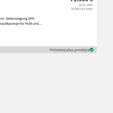
20 % s DPH
59.583,33 € netto
utom. Seitenneigung 20%
mpe für HUB und
Prémiový plus prodejce