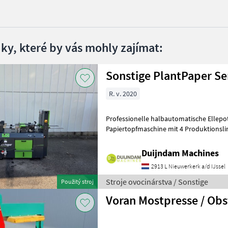
dky, které by vás mohly zajímat:
Sonstige PlantPaper S
R. v. 2020
Professionelle halbautomatische Ellepo
Papiertopfmaschine mit 4 Produktionslinien, Baujahr 2
Maschine befindet sich in gutem Zusta
Duijndam Machines
2913 L Nieuwerkerk a/d IJssel
Stroje ovocinárstva / Sonstige
Použitý stroj
Voran Mostpresse / Obs