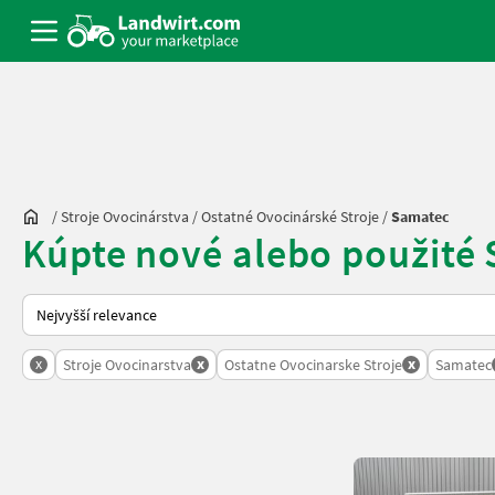
/
Stroje Ovocinárstva
/
Ostatné Ovocinárské Stroje
/
Samatec
Kúpte nové alebo použité 
Takto se řadí nabídky na Landwirt.com
x
x
x
Stroje Ovocinarstva
Ostatne Ovocinarske Stroje
Samatec