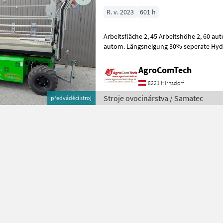
R. v. 2023
601 h
Arbeitsfläche 2, 45 Arbeitshöhe 2, 60 a
autom. Längsneigung 30% seperate Hydraulikpu
Lenktechnik Bereifung 26x12 8PR, Absch
AgroComTech
8221 Hirnsdorf
Stroje ovocinárstva / Samatec
předváděcí stroj