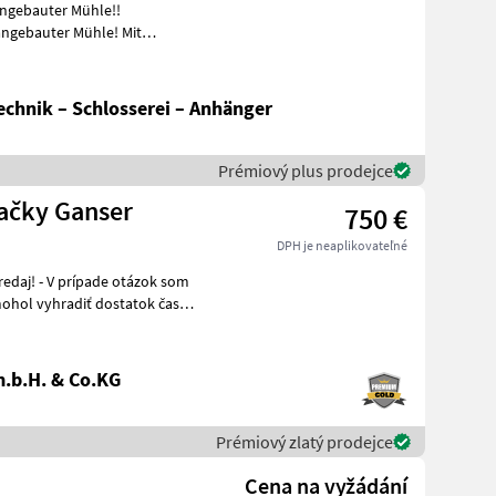
angebauter Mühle!!
se
chnik – Schlosserei – Anhänger
Prémiový plus prodejce
načky Ganser
750 €
DPH je neaplikovateľné
.b.H. & Co.KG
Prémiový zlatý prodejce
Cena na vyžádání