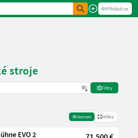
Přihlásit se
é stroje
Filtry
Seznam
Mřížka
bühne EVO 2
71.500 €