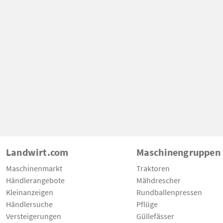
Landwirt.com
Maschinengruppen
Maschinenmarkt
Traktoren
Händlerangebote
Mähdrescher
Kleinanzeigen
Rundballenpressen
Händlersuche
Pflüge
Versteigerungen
Güllefässer