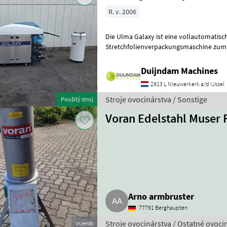
R. v. 2006
Die Ulma Galaxy ist eine vollautomatisc
Stretchfolienverpackungsmaschine zum
Frischprodukten auf Schalen, wie Fleisch, Fisch, Gemüse, Obst und
Frisch
Duijndam Machines
2913 L Nieuwerkerk a/d IJssel
Stroje ovocinárstva / Sonstige
Použitý stroj
Voran Edelstahl Muser
Arno armbruster
77791 Berghaupten
Stroje ovocinárstva / Ostatné ovoci
Inzerát