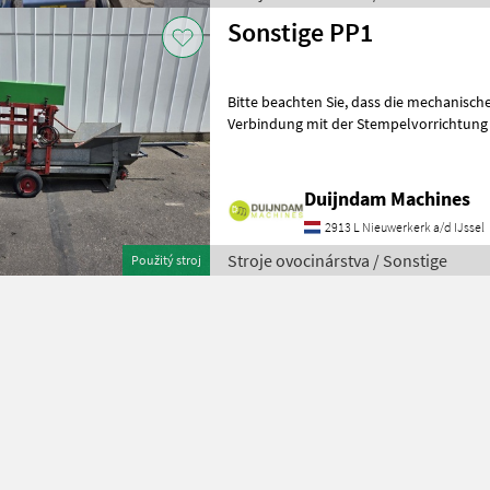
Sonstige PP1
Bitte beachten Sie, dass die mechanische Sämaschine derzeit nur in
Verbindung mit der Stempelvorrichtung
verwendet werden kann.Diese Topfpres
Duijndam Machines
2913 L Nieuwerkerk a/d IJssel
Stroje ovocinárstva / Sonstige
Použitý stroj