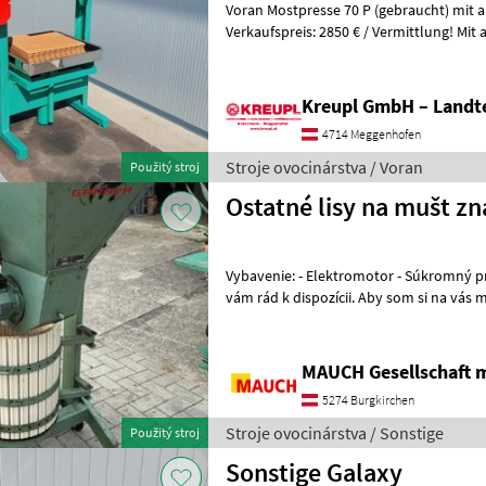
Voran Mostpresse 70 P (gebraucht) mit 
Verkaufspreis: 2850 € / Vermittlung! Mit angebauter Mühle! Mit
Presstücher und Presseinlagen! Ölwech
Kreupl GmbH – Landte
4714 Meggenhofen
Stroje ovocinárstva / Voran
Použitý stroj
Ostatné lisy na mušt z
Vybavenie: - Elektromotor - Súkromný predaj! - V prípade otázok som
vám rád k dispozícii. Aby som si na vás mohol vyhradiť dostatok času,
prosím, dohodnite si so
MAUCH Gesellschaft m
5274 Burgkirchen
Stroje ovocinárstva / Sonstige
Použitý stroj
Sonstige Galaxy