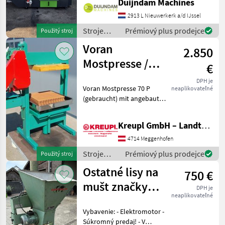
Duijndam Machines
Papiertopfmaschine mit 4
Produktionslinien, Baujahr
2913 L Nieuwerkerk a/d IJssel
2020.Die Maschine befindet
Stroje
Prémiový plus prodejce
Použitý stroj
sich in gutem Zustand und
ovocinárstva
Voran
wurde nur
2.850
/ Sonstige
Mostpresse /
€
Obstpresse P 70
DPH je
Voran Mostpresse 70 P
neaplikovateľné
(gebraucht) mit angebauter
Mühle!! Verkaufspreis: 2850
€ / Vermittlung! Mit
Kreupl GmbH – Landtechnik – Schlosserei – Anhänger
angebauter Mühle! Mit
Presstücher und
4714 Meggenhofen
Presseinlagen! Ölwechse
Stroje
Prémiový plus prodejce
Použitý stroj
ovocinárstva
Ostatné lisy na
750 €
/ Voran
mušt značky
DPH je
neaplikovateľné
Ganser
Vybavenie: - Elektromotor -
Súkromný predaj! - V