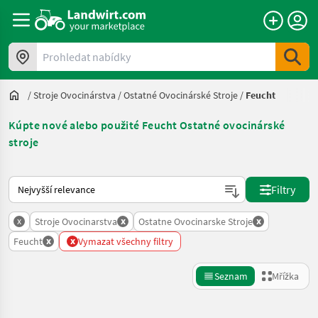
Prohledat nabídky
/
Stroje Ovocinárstva
/
Ostatné Ovocinárské Stroje
/
Feucht
Kúpte nové alebo použité Feucht Ostatné ovocinárské
stroje
Takto se řadí nabídky na Landwirt.com
Filtry
x
x
x
Stroje Ovocinarstva
Ostatne Ovocinarske Stroje
x
x
Feucht
Vymazat všechny filtry
Seznam
Mřížka