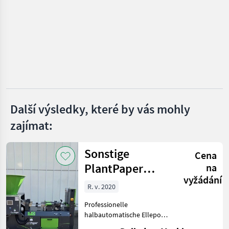
Feucht
Maschio
Braun
Vimas
Clemens
Další výsledky, které by vás mohly
zajímat:
Ero
Zobrazit
Sonstige
všech
Cena
19
PlantPaper
na
vyžádání
Semi-Automatic
MARKETPLACE
R. v. 2020
Nabídky
Professionelle
Marketplace
Inzeráty
prodejců
halbautomatische Ellepot
PlantPaper-