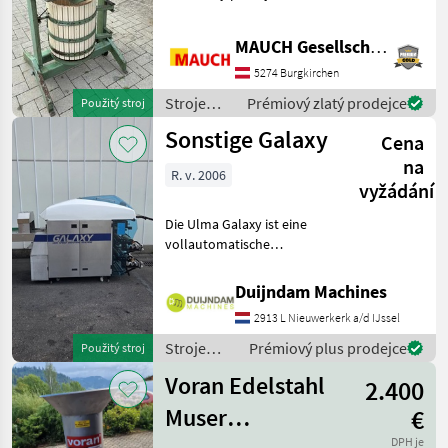
prípade otázok som vám
rád k dispozícii. Aby som si
MAUCH Gesellschaft m.b.H. & Co.KG
na vás mohol vyhradiť
dostatok času, prosím,
5274 Burgkirchen
dohodnite si so
Stroje
Prémiový zlatý prodejce
Použitý stroj
ovocinárstva
Sonstige Galaxy
Cena
/ Sonstige
na
R. v. 2006
vyžádání
Die Ulma Galaxy ist eine
vollautomatische
Stretchfolienverpackungsmaschine
zum Verpacken von
Duijndam Machines
Frischprodukten auf
2913 L Nieuwerkerk a/d IJssel
Schalen, wie Fleisch, Fisch,
Gemüse, Obst und Frisch
Stroje
Prémiový plus prodejce
Použitý stroj
ovocinárstva
Voran Edelstahl
2.400
/ Sonstige
Muser
€
DPH je