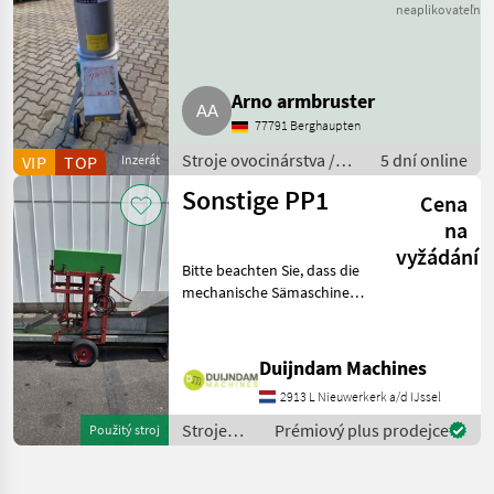
Rätzmühle Mixer
neaplikovateľné
Arno armbruster
77791 Berghaupten
Stroje ovocinárstva /
5 dní online
VIP
TOP
Inzerát
Ostatné ovocinárské
Sonstige PP1
Cena
stroje
na
vyžádání
Bitte beachten Sie, dass die
mechanische Sämaschine
derzeit nur in Verbindung
mit der Stempelvorrichtung
für 6-cm-Kompostblöcke
Duijndam Machines
verwendet werden
2913 L Nieuwerkerk a/d IJssel
kann.Diese Topfpress
Stroje
Prémiový plus prodejce
Použitý stroj
ovocinárstva
/ Sonstige