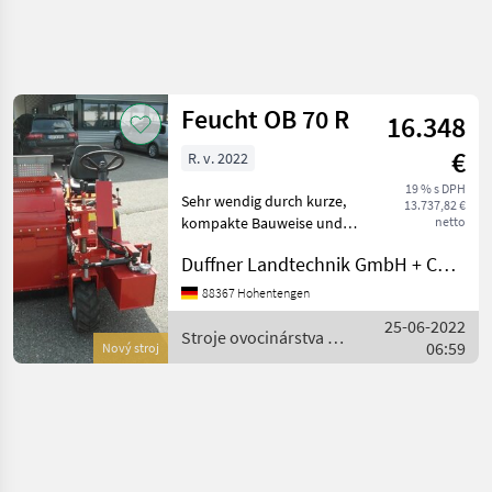
Zpřesnit
hledání
Feucht OB 70 R
16.348
Kategorie
Země
Filtry
4
€
R. v. 2022
Zobrazit
19 % s DPH
AKTUÁLNÍ
Sehr wendig durch kurze,
Obnovit
1
13.737,82 €
CESTA
kompakte Bauweise und
netto
výsledků
engem Lenkeinschlag,
poľnohospodárska
Duffner Landtechnik GmbH + Co KG
technika
einsetzbar in Obstwiesen,
sehr gute Reinigung des
Stroje
88367 Hohentengen
Ovocinarstva
Obstes von Gras und Laub,
25-06-2022
Bunker mit 150 liter,
Stroje ovocinárstva /
Ostatne
06:59
Nový stroj
Ovocinarske
Feucht
Stroje
Feucht
VYBRAT
KATEGORII