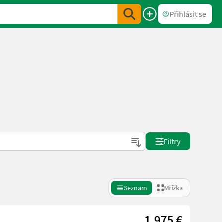
Přihlásit se
Filtry
Seznam
Mřížka
1.975 €