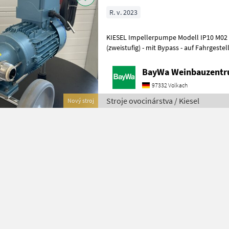
R. v. 2023
KIESEL Impellerpumpe Modell IP10 M02 - Leistung: 5.000 / 10.000 l/h
(zweistufig) - mit Bypass - auf Fahrgeste
Impeller - Eingangsseite: K/M 3
BayWa Weinbauzentr
97332 Volkach
Stroje ovocinárstva / Kiesel
Nový stroj