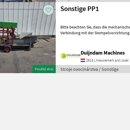
Sonstige PP1
Bitte beachten Sie, dass die mechanische Sämaschine derzeit nur in
Verbindung mit der Stempelvorrichtung
verwendet werden kann.Diese Topfpres
Duijndam Machines
2913 L Nieuwerkerk a/d IJssel
Stroje ovocinárstva / Sonstige
Použitý stroj