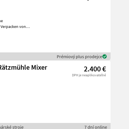
he
 Verpacken von
Prémiový plus prodejce
 Rätzmühle Mixer
2.400 €
DPH je neaplikovateľné
nárské stroje
7 dní online