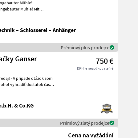
angebauter Mühle!!
se
chnik – Schlosserei – Anhänger
Prémiový plus prodejce
načky Ganser
750 €
DPH je neaplikovateľné
.b.H. & Co.KG
Prémiový zlatý prodejce
Cena na vyžádání