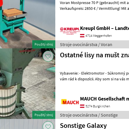
Voran Mostpresse 70 P (gebraucht) mit 
Verkaufspreis: 2850 € / Vermittlung! Mit angebauter Mühle! Mit
Presstücher und Presseinlagen! Ölwech
Kreupl GmbH – Landte
4714 Meggenhofen
Stroje ovocinárstva / Voran
Použitý stroj
Ostatné lisy na mušt z
Vybavenie: - Elektromotor - Súkromný predaj! - V prípade otázok som
vám rád k dispozícii. Aby som si na vás mohol vyhradiť dostatok času,
prosím, dohodnite si so
MAUCH Gesellschaft m
5274 Burgkirchen
Stroje ovocinárstva / Sonstige
Použitý stroj
Sonstige Galaxy