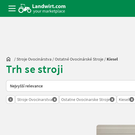
/
Stroje Ovocinárstva
/
Ostatné Ovocinárské Stroje
/
Kiesel
Trh se stroji
Takto se řadí nabídky na Landwirt.com
x
x
x
x
Stroje Ovocinarstva
Ostatne Ovocinarske Stroje
Kiesel