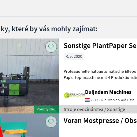
dky, které by vás mohly zajímat:
Sonstige PlantPaper S
R. v. 2020
Professionelle halbautomatische Ellepo
Papiertopfmaschine mit 4 Produktionslinien, Baujahr 2
Maschine befindet sich in gutem Zusta
Duijndam Machines
2913 L Nieuwerkerk a/d IJssel
Stroje ovocinárstva / Sonstige
Použitý stroj
Voran Mostpresse / Obs