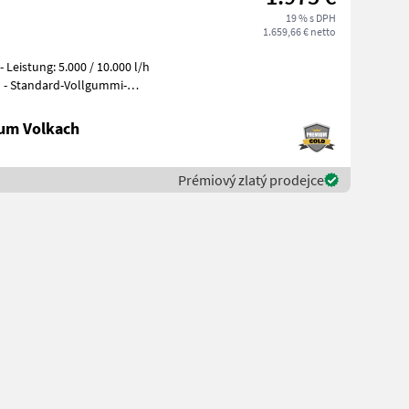
19 % s DPH
1.659,66 € netto
ll - Standard-Vollgummi-
um Volkach
Prémiový zlatý prodejce