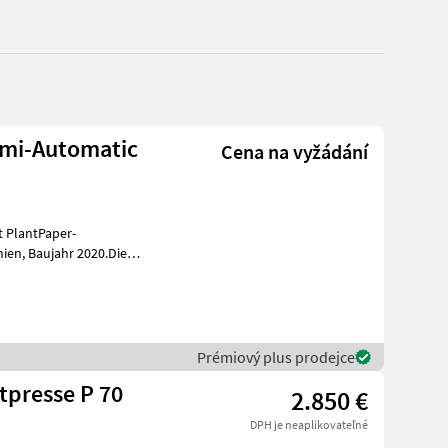
emi-Automatic
Cena na vyžádání
t PlantPaper-
020.Die
nd und wurde nur
Prémiový plus prodejce
tpresse P 70
2.850 €
DPH je neaplikovateľné