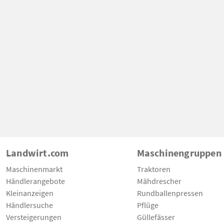
Landwirt.com
Maschinengruppen
Maschinenmarkt
Traktoren
Händlerangebote
Mähdrescher
Kleinanzeigen
Rundballenpressen
Händlersuche
Pflüge
Versteigerungen
Güllefässer