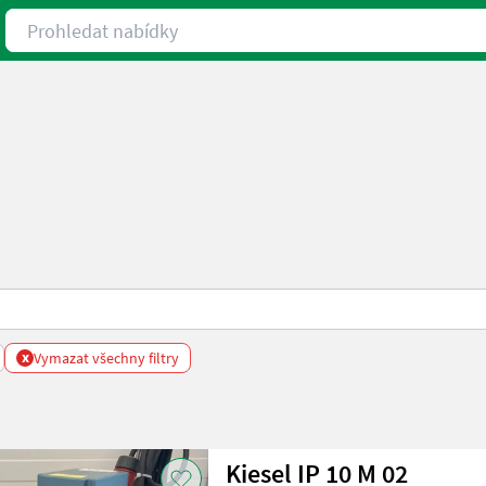
Prohledat nabídky
x
Vymazat všechny filtry
Kiesel IP 10 M 02