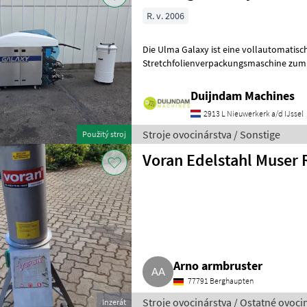
R. v. 2006
Die Ulma Galaxy ist eine vollautomatisc
Stretchfolienverpackungsmaschine zum
Frischprodukten auf Schalen, wie Fleisch, Fisch, Gemüse, Obst und
Frisch
Duijndam Machines
2913 L Nieuwerkerk a/d IJssel
Stroje ovocinárstva / Sonstige
Použitý stroj
Voran Edelstahl Muser
Arno armbruster
77791 Berghaupten
Stroje ovocinárstva / Ostatné ovoci
Inzerát