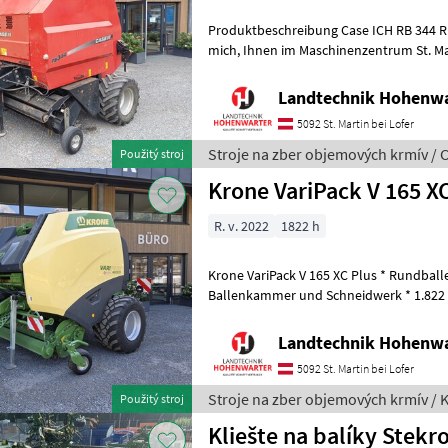
Produktbeschreibung Case ICH RB 344 Rundbal
mich, Ihnen im Maschinenzentrum St. Martin die Case ICH RB 344
Rundballenpresse ausführlich vorzustel
Landtechnik Hohenw
5092 St. Martin bei Lofer
Stroje na zber objemových krmív / C
Použitý stroj
Krone VariPack V 165 XC
R. v. 2022
1822 h
Krone VariPack V 165 XC Plus * Rundball
Ballenkammer und Schneidwerk * 1.822 
Gelenkwelle + 40 Zugöse + 26 Messersc
Landtechnik Hohenw
5092 St. Martin bei Lofer
Stroje na zber objemových krmív / 
Použitý stroj
Kliešte na balíky Stekr