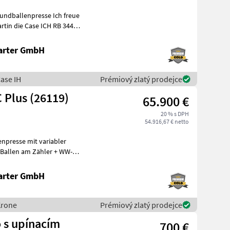
lenpresse Ich freue
arter GmbH
ase IH
Prémiový zlatý prodejce
 Plus (26119)
65.900 €
20 % s DPH
54.916,67 € netto
enpresse mit variabler
Ballen am Zähler + WW-
hneidwe
arter GmbH
Krone
Prémiový zlatý prodejce
o s upínacím
700 €