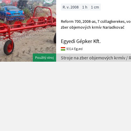
R. v. 2008
1 h
1 cm
Reform 700, 2008-as, 7 csillagkerekes, vontatott, jó állapotú. Stroje na
zber objemových krmív Nariadkovač
Egyedi Gépker Kft.
9314 Egyed
Stroje na zber objemových krmív / 
Použitý stroj