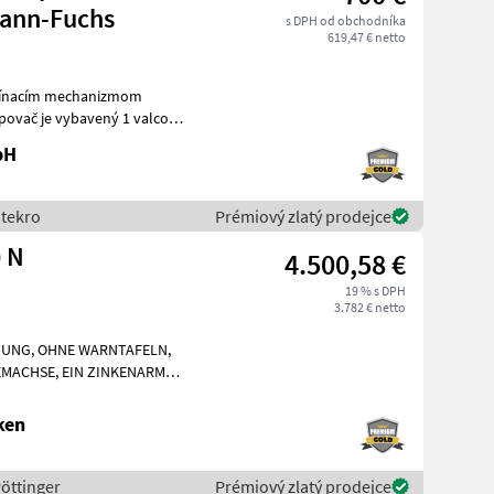
ann-Fuchs
s DPH od obchodníka
619,47 € netto
upínacím mechanizmom
00 kg, šírka otvor
bH
Stekro
Prémiový zlatý prodejce
 N
4.500,58 €
19 % s DPH
3.782 € netto
TUNG, OHNE WARNTAFELN,
MACHSE, EIN ZINKENARM
r objemových krmív Rotač
ken
Pöttinger
Prémiový zlatý prodejce