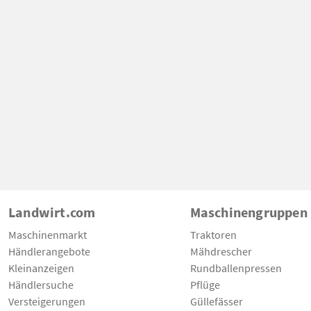
Landwirt.com
Maschinengruppen
Maschinenmarkt
Traktoren
Händlerangebote
Mähdrescher
Kleinanzeigen
Rundballenpressen
Händlersuche
Pflüge
Versteigerungen
Güllefässer