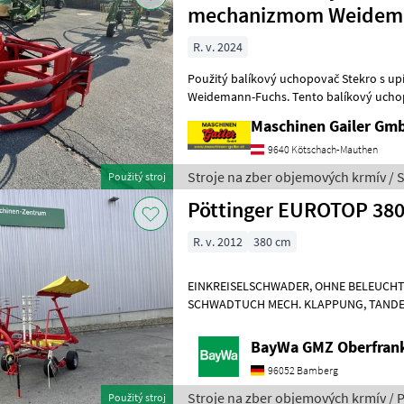
mechanizmom Weidem
R. v. 2024
Použitý balíkový uchopovač Stekro s 
Weidemann-Fuchs. Tento balíkový uchopovač je vybavený 1 valcom
DW. Vlastná hmotnosť cca 2
Maschinen Gailer Gm
9640 Kötschach-Mauthen
Stroje na zber objemových krmív / 
Použitý stroj
Pöttinger EUROTOP 380
R. v. 2012
380 cm
EINKREISELSCHWADER, OHNE BELEUCH
SCHWADTUCH MECH. KLAPPUNG, TANDE
LEICHT VERBOGEN. Príves Stroje na zbe
BayWa GMZ Oberfran
96052 Bamberg
Stroje na zber objemových krmív / 
Použitý stroj