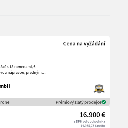
Cena na vyžádání
žač s 13 ramenami, 6
odstavcom s tlmičmi,
 GmbH
Krone
Prémiový zlatý prodejce
16.900 €
s DPH od obchodníka
14.955,75 € netto