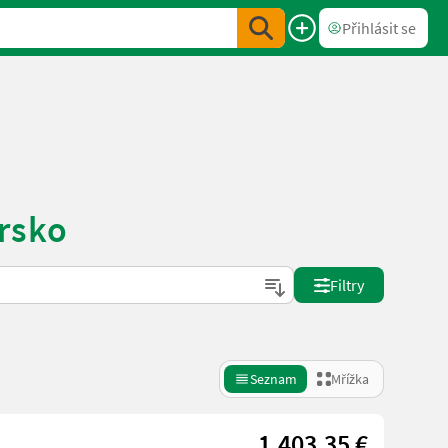
Přihlásit se
rsko
Filtry
Seznam
Mřížka
1.403,35 €