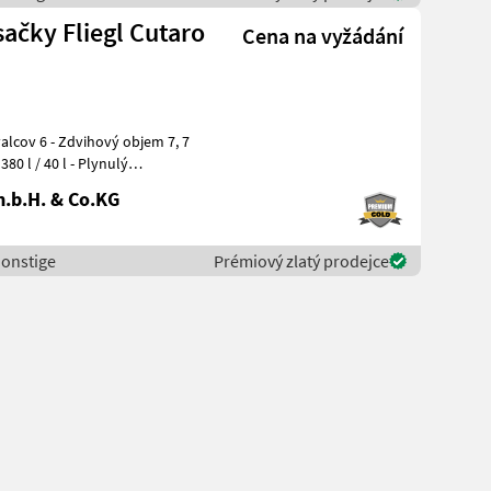
ačky Fliegl Cutaro
Cena na vyžádání
40 l - Plynulý
.b.H. & Co.KG
Sonstige
Prémiový zlatý prodejce