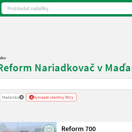
Prohledat nabídky
sko
 Reform Nariadkovač v Maďa
x
x
Madarsko
Vymazat všechny filtry
Reform 700