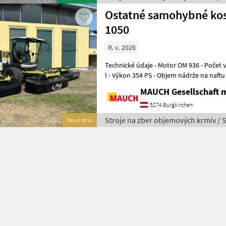
Ostatné samohybné kos
1050
R. v. 2026
Technické údaje - Motor OM 936 - Počet valcov 6 - Zdvihový objem 7, 7
l - Výkon 354 PS - Objem nádrže na naftu 380 l / 
hydraulický pohon prostredn
MAUCH Gesellschaft m
5274 Burgkirchen
Stroje na zber objemových krmív / 
Nový stroj