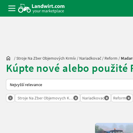
/
Stroje Na Zber Objemových Krmív
/
Nariadkovač
/
Reform
/
Madar
Kúpte nové alebo použité
Takto se řadí nabídky na Landwirt.com
x
x
x
x
Stroje Na Zber Objemovych Krmiv
Nariadkovac
Reform