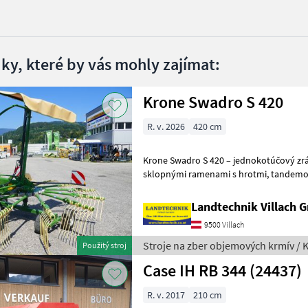
dky, které by vás mohly zajímat:
Krone Swadro S 420
R. v. 2026
420 cm
Krone Swadro S 420 – jednokotúčový zrá
sklopnými ramenami s hrotmi, tandemovou nápravou, predným
oporným kolieskom, otočným p
Landtechnik Villach
9500 Villach
Stroje na zber objemových krmív / 
Použitý stroj
Case IH RB 344 (24437)
R. v. 2017
210 cm