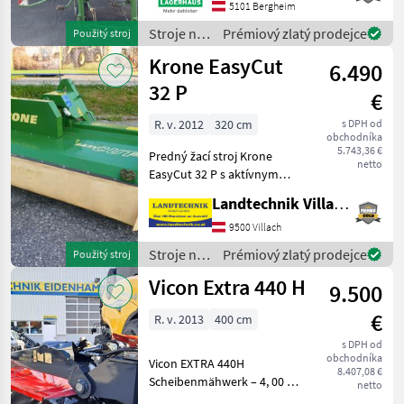
bekanntzugeben, um
5101 Bergheim
ausreichend Zeit für die
Stroje na
Prémiový zlatý prodejce
Použitý stroj
Beratung und eventuell ein
zber
Krone EasyCut
6.490
objemových
krmív /
32 P
€
Krone
R. v. 2012
320 cm
s DPH od
obchodníka
5.743,36 €
Predný žací stroj Krone
netto
EasyCut 32 P s aktívnym
tvarovaním riadkov, kyvný
Landtechnik Villach GmbH
držiak pre trojuholníkový
záves Weiste,
9500 Villach
rýchloupínanie nožov, s
Stroje na
Prémiový zlatý prodejce
Použitý stroj
poistkou proti preťaženiu S
zber
Vicon Extra 440 H
9.500
objemových
krmív /
€
R. v. 2013
400 cm
Krone
s DPH od
obchodníka
Vicon EXTRA 440H
8.407,08 €
Scheibenmähwerk – 4, 00 m
netto
Arbeitsbreite Ausstattung: -