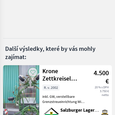
Göweil
Bressel & Lade
Stekro
Fliegl
Další výsledky, které by vás mohly
zajímat:
Quicke
Zobrazit
Krone
všech
4.500
17
Zettkreisel
€
6.70/6
MARKETPLACE
R. v. 2002
20 % s DPH
3.750 €
Nabídky
netto
inkl. GW, verstellbare
Marketplace
Inzeráty
prodejců
Grenzstreueinrichtung Wir
bitten telefonisch oder per
Salzburger Lagerhaus-Technik
Mail Ihren Besuch