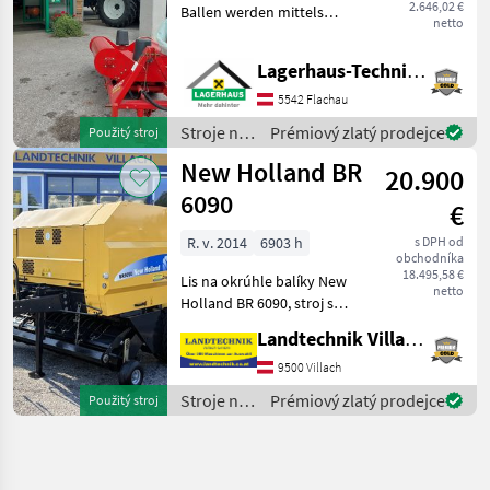
2.646,02 €
Ballen werden mittels
netto
Frontlader/Hoflader auf
den Wickler gelegt und
Lagerhaus-Technik Flachau
anschließend gewickelt. *
1xDW Steuergerät
5542 Flachau
erforderlich * elektro
Stroje na
Prémiový zlatý prodejce
Použitý stroj
zber
New Holland BR
20.900
objemových
krmív /
6090
€
Elho
R. v. 2014
6903 h
s DPH od
obchodníka
18.495,58 €
Lis na okrúhle balíky New
netto
Holland BR 6090, stroj s
pevnou komorou na balíky
Landtechnik Villach GmbH
s priemerom 1, 25 m, rezací
rotor s 15 nožmi,
9500 Villach
komfortné ovládanie Bale
Stroje na
Prémiový zlatý prodejce
Použitý stroj
Command Plus, viaz
zber
objemových
krmív /
New