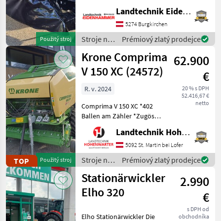
Arbeitsbreite: 4, 00 m -3
Landtechnik Eidenhammer GmbH
Klingen pro Mähscheibe -
5274 Burgkirchen
Dreipunktanbau Kat. II -
Hydropneuma
Stroje na
Prémiový zlatý prodejce
Použitý stroj
zber
Krone Comprima
62.900
objemových
krmív /
V 150 XC (24572)
€
Vicon
R. v. 2024
20 % s DPH
52.416,67 €
netto
Comprima V 150 XC *402
Ballen am Zähler *Zugöse
Obenanhängung
Landtechnik Hohenwarter GmbH
*Schneidwerk mit 17 Messer
*Gelenkwelle *Hydraul.
5092 St. Martin bei Lofer
Bodenabsenkung *E-Achse
Stroje na
Prémiový zlatý prodejce
TOP
Použitý stroj
mit 2-Leiter Druckl.-Brems
zber
Stationärwickler
2.990
objemových
krmív /
Elho 320
€
Krone
s DPH od
Elho Stationärwickler Die
obchodníka