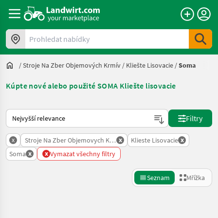
Prohledat nabídky
/
Stroje Na Zber Objemových Krmív
/
Kliešte Lisovacie
/
Soma
Kúpte nové alebo použité SOMA Kliešte lisovacie
Takto se řadí nabídky na Landwirt.com
Filtry
x
x
x
Stroje Na Zber Objemovych Krmiv
Klieste Lisovacie
x
x
Soma
Vymazat všechny filtry
Seznam
Mřížka