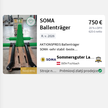
Zpřesnit
hledání
SOMA
750 €
Kategorie
Země
Filtry
4
Ballenträger
20 % s DPH
625 € netto
Zobrazit
R. v. 2026
AKTUÁLNÍ
Obnovit
1
CESTA
výsledků
AKTIONSPREIS Ballenträger
poľnohospodárska
SOMA -sehr stabil -beste
technika
Verarbeitung -mit
Sommersguter Landmaschinen GmbH
Stroje Na Zber
Rundballenzinken -
Objemovych
massiver Anbaubock KAT 2
8654 Fischbach
Krmiv
OPTIONAL mit
Stroje na
Prémiový zlatý prodejce
Nový stroj
Klieste
Staplerzinken Lieferbar.
zber
Lisovacie
Sofor
objemových
Soma
krmív /
SOMA
VYBRAT
KATEGORII
SOMA