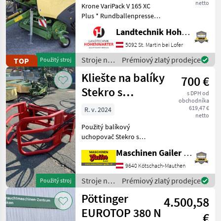
netto
Krone VariPack V 165 XC
Plus * Rundballenpresse
mit variabler
Landtechnik Hohenwarter GmbH
Ballenkammer und
Schneidwerk * 1.822 Ballen
5092 St. Martin bei Lofer
am Zähler + WW-
Stroje na
Prémiový zlatý prodejce
TOP
Použitý stroj
Gelenkwelle + 40 Zugöse +
zber
Kliešte na balíky
26 Messerschneidwe
700 €
objemových
krmív /
Stekro s
s DPH od
Krone
obchodníka
upínacím
619,47 €
R. v. 2024
netto
mechanizmom
Použitý balíkový
Weidemann-
uchopovač Stekro s
Fuchs
upínacím mechanizmom
Maschinen Gailer GmbH
Weidemann-Fuchs. Tento
balíkový uchopovač je
9640 Kötschach-Mauthen
vybavený 1 valcom DW.
Stroje na
Prémiový zlatý prodejce
Použitý stroj
Vlastná hmotnosť cca 200
zber
Pöttinger
kg, šírka otvor
4.500,58
objemových
krmív /
EUROTOP 380 N
€
Stekro