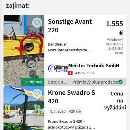
zajímat:
Sonstige Avant
1.555
220
€
Všeobecný
Bandheuer
kľúč (8,1 %)
1.438,48 €
MorellatoArbeitsbreite
netto
2.20mGuter Zustand, ist bis
zuletzt problemlos
Meister Technik GmbH
gelaufenIst an einem
Reform Metrac
3436 Zollbrück
gelaufenInkl. Gelenkwelle
Stroje na
Prémiový plus prodejce
Použitý stroj
Stroje na zber objemový
zber
Krone Swadro S
Cena
objemových
krmív /
420
na
Sonstige
vyžádání
R. v. 2026
420 cm
Krone Swadro S 420 –
jednokotúčový zrážač s 13