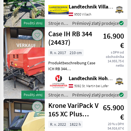
ramenami, 6 sklopnými
Landtechnik Villach GmbH
ramenami s hrotmi,
tandemovou nápravou,
9500 Villach
predným oporným
Stroje na
Prémiový zlatý prodejce
Použitý stroj
kolieskom, otočným
zber
Case IH RB 344
podstavcom s tlmičmi,
16.900
objemových
krmív /
(24437)
€
Krone
R. v. 2017
210 cm
s DPH od
obchodníka
14.955,75 €
Produktbeschreibung Case
netto
ICH RB 344
Rundballenpresse Ich freue
Landtechnik Hohenwarter GmbH
mich, Ihnen im
Maschinenzentrum St.
5092 St. Martin bei Lofer
Martin die Case ICH RB 344
Stroje na
Prémiový zlatý prodejce
Použitý stroj
Rundballenpresse
zber
Krone VariPack V
ausführlich vorzustel
65.900
objemových
krmív /
165 XC Plus
€
Case IH
(26119)
R. v. 2022
1822 h
20 % s DPH
54.916,67 €