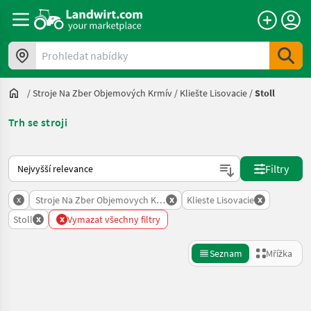
Prohledat nabídky
/
Stroje Na Zber Objemových Krmív
/
Kliešte Lisovacie
/
Stoll
Trh se stroji
Takto se řadí nabídky na Landwirt.com
Filtry
x
x
x
Stroje Na Zber Objemovych Krmiv
Klieste Lisovacie
x
x
Stoll
Vymazat všechny filtry
Seznam
Mřížka