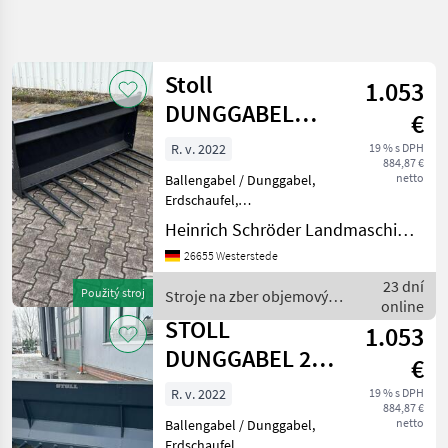
Zpřesnit
hledání
Stoll
1.053
Kategorie
Země
Filtry
4
DUNGGABEL
€
1,75 METER |
Zobrazit
R. v. 2022
19 % s DPH
AKTUÁLNÍ
Obnovit
2
884,87 €
NEU | EURO
CESTA
netto
Ballengabel / Dunggabel,
výsledků
poľnohospodárska
Erdschaufel,
technika
Schnellwechselrahmen,
Heinrich Schröder Landmaschinen KG Westerstede
Ballenzange, Palettengabel
Stroje Na Zber
26655 Westerstede
Objemovych
________ Grundpreis Stroje
Krmiv
na zber objemových krmív
23 dní
Použitý stroj
Stroje na zber objemových
Klieste
Kliešte lisovacie
online
krmív / Stoll
Lisovacie
STOLL
1.053
Stoll
DUNGGABEL 2
€
METER | NEU |
VYBRAT
R. v. 2022
19 % s DPH
KATEGORII
884,87 €
EURO
netto
Ballengabel / Dunggabel,
Stoll
Erdschaufel,