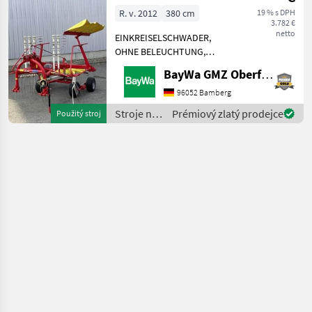
R. v. 2012
380 cm
19 % s DPH
3.782 €
netto
EINKREISELSCHWADER,
OHNE BELEUCHTUNG,
OHNE WARNTAFELN,
BayWa GMZ Oberfranken
SCHWADTUCH MECH.
KLAPPUNG, TANDEMACHSE,
96052 Bamberg
EIN ZINKENARM LEICHT
Stroje na
Prémiový zlatý prodejce
Použitý stroj
VERBOGEN. Príves Stroje na
zber
zber objemových krmív
objemových
Rotač
krmív /
Pöttinger