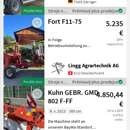
0171 80 89 838 Stroje na
73485 Zöbingen
zber objemových krmív
Stroje na
Prémiový plus prodejce
Použitý stroj
Vozidlo na dopravu balík
zber
Fort F11-75
5.235
objemových
krmív /
€
Sonstige
In Folge
DPH
nepovinný
Betriebsumstellung zu
verkaufen:Gepflegter und
gut erhaltener
Rundballenwickler. Ideal
Lingg Agrartechnik AG
fürs steile Gelände, da die
6112 Doppleschwand
Ballen gehalten werden
können. Der Wickle
Stroje na
Prémiový plus prodejce
Použitý stroj
zber
Kuhn GEBR. GMD
4.850,44
objemových
krmív /
802 F-FF
€
Fort
R. v. 2013
300 cm
19 % s DPH
4.076 €
netto
Die Maschine steht an
unserem BayWa-Standort