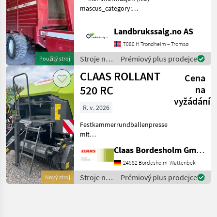
mascus_category:
otherharvesters Please
provide reference number
Landbrukssalg.no AS
upon request: 9506 See
7080 H Trondheim – Tromsø
en.landbrukssalg.no/9506
for more images Specif
Stroje na
Prémiový plus prodejce
Použitý stroj
zber
CLAAS ROLLANT
Cena
objemových
krmív /
520 RC
na
Stoll
vyžádání
R. v. 2026
Festkammerrundballenpresse
mit
Presskammerdurchmesser
Claas Bordesholm GmbH
1, 25 m Presskammerbreite
1, 20 m / in
24582 Bordesholm-Wattenbek
Serienausrüstung: Pickup:
Stroje na
Prémiový plus prodejce
Nový stroj
Aufnahmebreite 2, 10 m / 4
zber
Zinkenreihen, kurvenb
objemových
krmív /
Claas