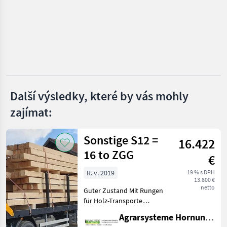
Göweil
Bressel & Lade
Stekro
Fliegl
Další výsledky, které by vás mohly
zajímat:
Quicke
Zobrazit
Sonstige S12 =
všech
16.422
17
16 to ZGG
€
MARKETPLACE
R. v. 2019
19 % s DPH
13.800 €
Nabídky
netto
Guter Zustand Mit Rungen
Marketplace
Inzeráty
prodejců
für Holz-Transporte
Standort 84... Bei Fragen
Agrarsysteme Hornung GmbH & Co. KG
einfach melden Thomas