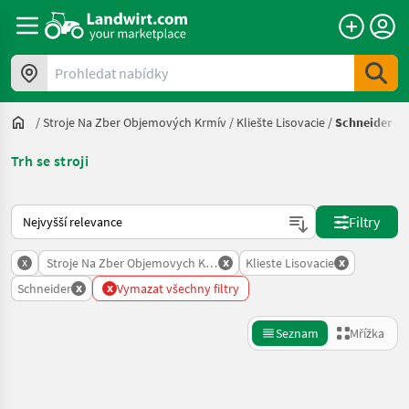
Prohledat nabídky
/
Stroje Na Zber Objemových Krmív
/
Kliešte Lisovacie
/
Schneider
Trh se stroji
Takto se řadí nabídky na Landwirt.com
Filtry
x
x
x
Stroje Na Zber Objemovych Krmiv
Klieste Lisovacie
x
x
Schneider
Vymazat všechny filtry
Seznam
Mřížka