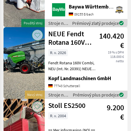
in DE-88214
Baywa Württemberg
Ravensburg.Gerne steht
Ihnen Herr Schmid unter
89155 Erbach
Tel.: 0151 1610 3978 für Ihre
Stroje na
Prémiový zlatý prodejce
Použitý stroj
Anfrage zur
zber
NEUE Fendt
Verfügung!Kuhn GMD
140.420
objemových
krmív /
Rotana 160V
€
Kuhn
Combi
R. v. 2026
19 % s DPH
118.000 €
Rundballenpresse,
netto
Fendt Rotana 160V Combi,
i
NEU (Int. Nr. 20391) NEUE
Fendt Rundballenpresse
Kopf Landmaschinen GmbH
Typ Rotana 160V Combi
Baujahr 2026 40km/h Netz-
77743 Schutterzell
und Folienbindung,
Stroje na
Prémiový plus prodejce
Nový stroj
integrierte Wickelein
zber
Stoll ES2500
9.200
objemových
krmív /
€
R. v. 2004
Fendt
== Mer informasjon (NO) ==