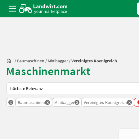
/
Baumaschinen
/
Minibagger
/
Vereinigtes Koenigreich
Maschinenmarkt
So wird auf Landwirt.com sortiert
x
x
x
x
Baumaschinen
Minibagger
Vereinigtes-Koenigreich