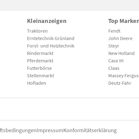
Kleinanzeigen
Top Marke
Traktoren
Fendt
Erntetechnik Grünland
John Deere
Forst- und Holztechnik
Steyr
Rindermarkt
New Holland
Pferdemarkt
Case IH
Futterbörse
Claas
Stellenmarkt
Massey Fergu
Hofladen
Deutz-Fahr
ftsbedingungen
Impressum
Konformitätserklärung