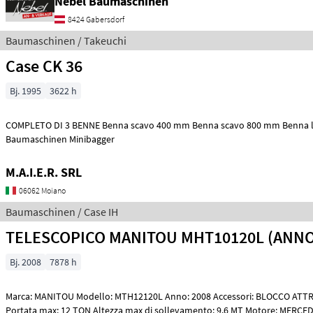
Nebel Baumaschinen
8424 Gabersdorf
Baumaschinen / Takeuchi
Case CK 36
Bj. 1995
3622 h
COMPLETO DI 3 BENNE Benna scavo 400 mm Benna scavo 800 mm Benna l
Baumaschinen Minibagger
M.A.I.E.R. SRL
06062 Moiano
Baumaschinen / Case IH
TELESCOPICO MANITOU MHT10120L (ANNO
Bj. 2008
7878 h
Marca: MANITOU Modello: MTH12120L Anno: 2008 Accessori: BLOCCO ATTREZZI, DOPPI
Portata max: 12 TON Altezza max di sollevamento: 9.6 MT Motore: MERCE