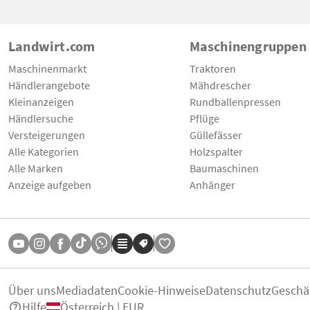
Landwirt.com
Maschinengruppen
Maschinenmarkt
Traktoren
Händlerangebote
Mähdrescher
Kleinanzeigen
Rundballenpressen
Händlersuche
Pflüge
Versteigerungen
Güllefässer
Alle Kategorien
Holzspalter
Alle Marken
Baumaschinen
Anzeige aufgeben
Anhänger
Über uns
Mediadaten
Cookie-Hinweise
Datenschutz
Geschä
Hilfe
Österreich | EUR