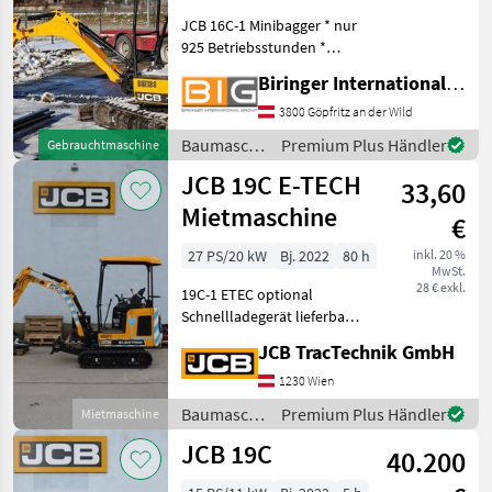
JCB 16C-1 Minibagger * nur
925 Betriebsstunden *
Baujahr: 2021 * Reichweite:
Biringer International GmbH
4 m * Grabtiefe: 2, 57 m *
Eigengewicht: 1, 63 t * 2x
3800 Göpfritz an der Wild
Tieflöffel * 1x
Baumaschinen
Premium Plus Händler
Gebrauchtmaschine
Böschungslöffel Baum
/ JCB
JCB 19C E-TECH
33,60
Mietmaschine
€
27 PS/20 kW
Bj. 2022
80 h
inkl. 20 %
MwSt.
28 € exkl.
19C-1 ETEC optional
Schnellladegerät lieferbar
19C-1E Elektro-Minibagger
JCB TracTechnik GmbH
mit 4 Lithium-Ionen-Akkus,
Verstellbarer Unterwagen,
1230 Wien
Axialkolbenpumpe,
Baumaschinen
Premium Plus Händler
Mietmaschine
Elektroproportion
/ JCB
JCB 19C
40.200