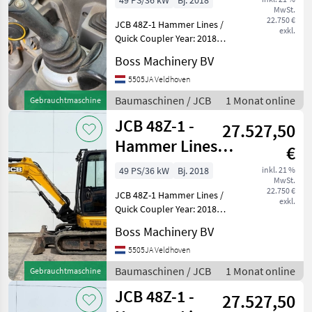
49 PS/36 kW
Bj. 2018
MwSt.
22.750 €
JCB 48Z-1 Hammer Lines /
exkl.
Quick Coupler Year: 2018
Reference number:
Boss Machinery BV
BM006870 Hours: 2.703
Type 48Z-1 Location
5505JA Veldhoven
Veldhoven, Netherlands
Baumaschinen / JCB
1 Monat online
Gebrauchtmaschine
Certificate: CE Available at B
JCB 48Z-1 -
27.527,50
Hammer Lines /
€
Quick Coupler
49 PS/36 kW
Bj. 2018
inkl. 21 %
MwSt.
22.750 €
JCB 48Z-1 Hammer Lines /
exkl.
Quick Coupler Year: 2018
Reference number:
Boss Machinery BV
BM006868 Hours: 1.907
Type 48Z-1 Location
5505JA Veldhoven
Veldhoven, Netherlands
Baumaschinen / JCB
1 Monat online
Gebrauchtmaschine
Certificate: CE Available at B
JCB 48Z-1 -
27.527,50