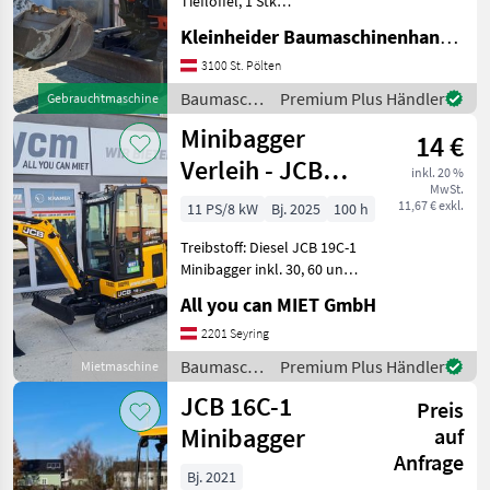
Tieflöffel, 1 Stk
Böschungslöffel
Kubota
Kleinheider Baumaschinenhandel GmbH.
Baumaschinen Minibagger
3100 St. Pölten
Bobcat
Baumaschinen
Premium Plus Händler
Gebrauchtmaschine
/ JCB
Wacker
Minibagger
14 €
Verleih - JCB
inkl. 20 %
Rhinoceros
MwSt.
Bagger Mieten.
11,67 € exkl.
11 PS/8 kW
Bj. 2025
100 h
Alle 38
anzeigen
Treibstoff: Diesel JCB 19C-1
Minibagger inkl. 30, 60 und
MODELL
100 Böschungslöffel. JCB
All you can MIET GmbH
Minibagger 19C-1 Daten:
Mini Bagger JCB
2201 Seyring
Eigengewicht 1, 94t
Baumaschinen
Premium Plus Händler
Mietmaschine
86 C-1
Transportbreite 1
/ JCB
Powertilt
JCB 16C-1
Preis
Minibagger
auf
MARKTPLATZ
Anfrage
Marktplatz
Händlerangebote
Kleinanzeigen
Bj. 2021