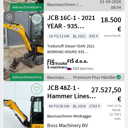
01-04-2026
Baumaschinen /
08:54
Gebrauchtmaschine
JCB
JCB 16C-1 - 2021
18.500
YEAR - 935
€
HOURS -
16 PS/12 kW
Bj. 2021
935 h
ohne MwSt.
POWERTILT
Treibstoff: Diesel YEAR: 2021
WORKING HOURS: 935
ENGINE: DIESEL PERKINS -
FIŠ d.o.o.
12.2KW 1764KG POWERTILT
QUICK HITCH TRACKS 60%
3303 Gomilsko
TRACKS EXTENSION 98-
Baumaschinen
Premium Plus Händler
Gebrauchtmaschine
133CM LIGHTS QU
/ JCB
JCB 48Z-1 -
27.527,50
Hammer Lines /
€
Quick Coupler
49 PS/36 kW
Bj. 2018
2703 h
inkl. 21 %
MwSt.
22.750 €
Baumaschinen Minibagger
exkl.
Boss Machinery BV