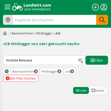
Angebote durchsuchen
/
Baumaschinen
/
Minibagger
/
Jcb
JCB Minibagger neu oder gebraucht kaufen
So wird auf Landwirt.com sortiert
Filter
x
x
x
x
Baumaschinen
Minibagger
Jcb
x
alle Filter löschen
Liste
Raster