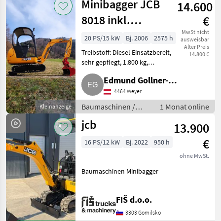
Minibagger JCB
14.600
8018 inkl.
€
Löffelpaket
MwSt nicht
20 PS/15 kW
Bj. 2006
2575 h
ausweisbar
Alter Preis
Treibstoff: Diesel Einsatzbereit,
14.800 €
sehr gepflegt, 1.800 kg,
Löffelpaket mit hydr. 100 cm
Edmund Gollner-
Böschungslöffel, 2x 30er Grab-,
Tieflöffel, Martin-Aufnahme,
4464 Weyer
Hollnbuchner
mech. Schnellwec
Baumaschinen /
1 Monat online
Kleinanzeige
Minibagger
jcb
13.900
€
16 PS/12 kW
Bj. 2022
950 h
ohne MwSt.
Baumaschinen Minibagger
FIŠ d.o.o.
3303 Gomilsko