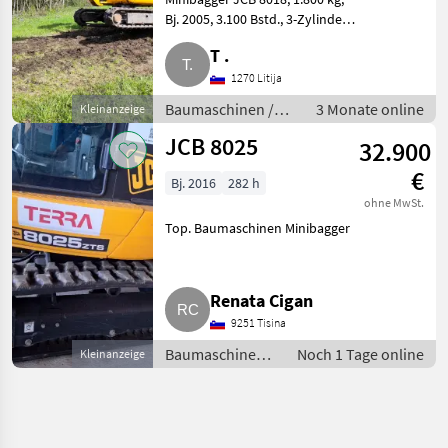
Bj. 2005, 3.100 Bstd., 3-Zylinder
Hammer
14, 7 kW Dieselmotor Perkins,
T .
verstellbares Fahrwerk, neue
Gummiketten, 2
1270 Litija
Geschwindigkeiten, lange Ha
Baumaschinen /
3 Monate online
Kleinanzeige
Minibagger
JCB 8025
32.900
€
Bj. 2016
282 h
ohne MwSt.
Top. Baumaschinen Minibagger
Renata Cigan
9251 Tisina
Baumaschinen /
Noch 1 Tage online
Kleinanzeige
Minibagger