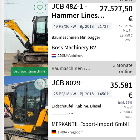
JCB
JCB 48Z-1 -
27.527,50
Hammer Lines /
€
Quick Coupler
49 PS/36 kW
Bj. 2018
2173 h
inkl. 21 %
MwSt.
22.750 €
Baumaschinen Minibagger
exkl.
Boss Machinery BV
5505JA Veldhoven
3 Monate
Baumaschinen /
online
Gebrauchtmaschine
JCB
JCB 8029
35.581
€
25 PS/18 kW
Bj. 2018
1450 h
inkl. 19%
Erdschaufel, Kabine, Diesel
MwSt
________
29.900 €
exkl.
Mini-/Kompaktbagger mit
MERKANTIL Export-Import GmbH
Grabenräumschaufel und
Planierschild
17094 Pragsdorf
Baumaschinen Minibagger