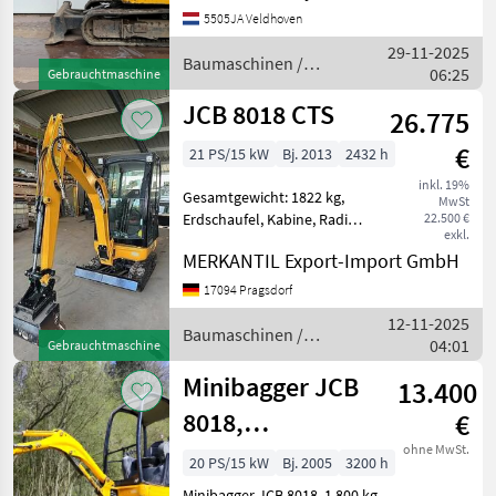
5505JA Veldhoven
29-11-2025
Baumaschinen /
06:25
Gebrauchtmaschine
JCB
JCB 8018 CTS
26.775
€
21 PS/15 kW
Bj. 2013
2432 h
inkl. 19%
Gesamtgewicht: 1822 kg,
MwSt
Erdschaufel, Kabine, Radio,
22.500 €
exkl.
Diesel ________ Neue
MERKANTIL Export-Import GmbH
Ketten komplett neue
Buchsen - überall! Motor -
17094 Pragsdorf
Öl und Filter neu
12-11-2025
Verstellfahrwerk B
Baumaschinen /
04:01
Gebrauchtmaschine
JCB
Minibagger JCB
13.400
8018,
€
verstellbares
ohne MwSt.
20 PS/15 kW
Bj. 2005
3200 h
Fahrwerk +
Minibagger JCB 8018, 1.800 kg,