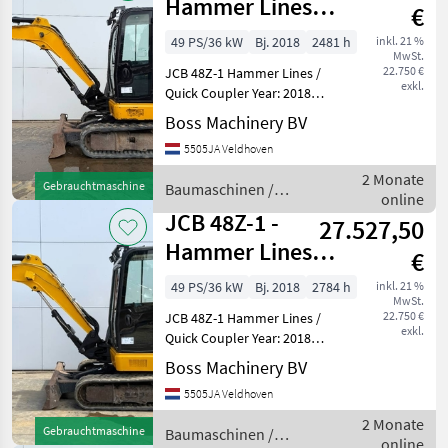
Hammer Lines /
€
Quick Coupler
49 PS/36 kW
Bj. 2018
2481 h
inkl. 21 %
MwSt.
22.750 €
JCB 48Z-1 Hammer Lines /
exkl.
Quick Coupler Year: 2018
Reference number:
Boss Machinery BV
BM007584 Hours: 2.481
5505JA Veldhoven
Type 48Z-1 Location
Veldhoven, Netherlands
2 Monate
Gebrauchtmaschine
Baumaschinen /
Certificate: CE Available at B
online
JCB
JCB 48Z-1 -
27.527,50
Hammer Lines /
€
Quick Coupler
49 PS/36 kW
Bj. 2018
2784 h
inkl. 21 %
MwSt.
22.750 €
JCB 48Z-1 Hammer Lines /
exkl.
Quick Coupler Year: 2018
Reference number:
Boss Machinery BV
BM007587 Hours: 2.784
5505JA Veldhoven
Type 48Z-1 Location
Veldhoven, Netherlands
2 Monate
Gebrauchtmaschine
Baumaschinen /
Certificate: CE Available at B
online