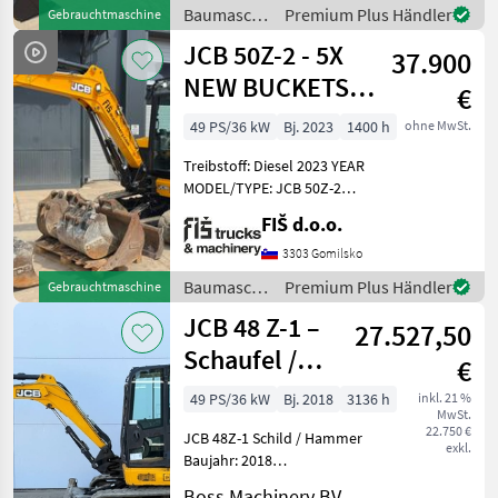
Baumaschinen
Premium Plus Händler
Gebrauchtmaschine
/ JCB
JCB 50Z-2 - 5X
37.900
NEW BUCKETS -
€
2023 YEAR - 1400
49 PS/36 kW
Bj. 2023
1400 h
ohne MwSt.
HOURS
Treibstoff: Diesel 2023 YEAR
MODEL/TYPE: JCB 50Z-2
WORKING HOURS 1400
FIŠ d.o.o.
ENGINE: DIESEL PERKINS -
36kw WEIGHT 5030kg
3303 Gomilsko
TRACKS 50% LIGHTS FAST
Baumaschinen
Premium Plus Händler
Gebrauchtmaschine
AND SELECTION SPEED O
/ JCB
JCB 48 Z-1 –
27.527,50
Schaufel /
€
Hammer Lines
49 PS/36 kW
Bj. 2018
3136 h
inkl. 21 %
MwSt.
22.750 €
JCB 48Z-1 Schild / Hammer
exkl.
Baujahr: 2018
Referenznummer:
Boss Machinery BV