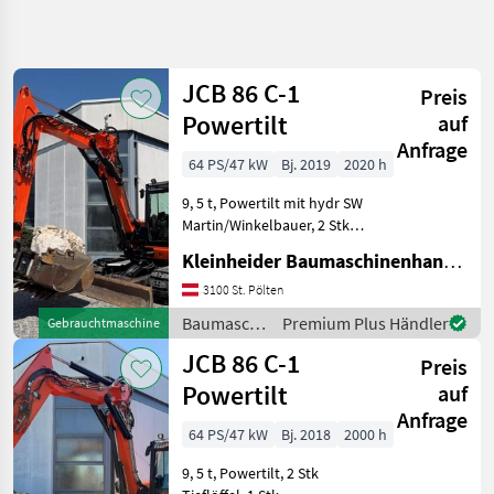
Suche
verfeinern
JCB 86 C-1
Preis
Kategorie
Land
Filter
4
Powertilt
auf
Anfrage
24
64 PS/47 kW
Bj. 2019
2020 h
AKTUELLER
Zurücksetzen
Ergebnisse
PFAD
anzeigen
9, 5 t, Powertilt mit hydr SW
Bautechnik
Martin/Winkelbauer, 2 Stk
Tieflöffel, 1 Stk
Baumaschinen
Kleinheider Baumaschinenhandel GmbH.
Böschungslöffel,
Minibagger
Vollverrohrung, Klima,
3100 St. Pölten
Eisenketten mit
Jcb
Baumaschinen
Premium Plus Händler
Gebrauchtmaschine
Gummipads Baumaschinen
/ JCB
JCB 86 C-1
Minibagger
Preis
KATEGORIE
WÄHLEN
Powertilt
auf
Anfrage
JCB
64 PS/47 kW
Bj. 2018
2000 h
9, 5 t, Powertilt, 2 Stk
Takeuchi