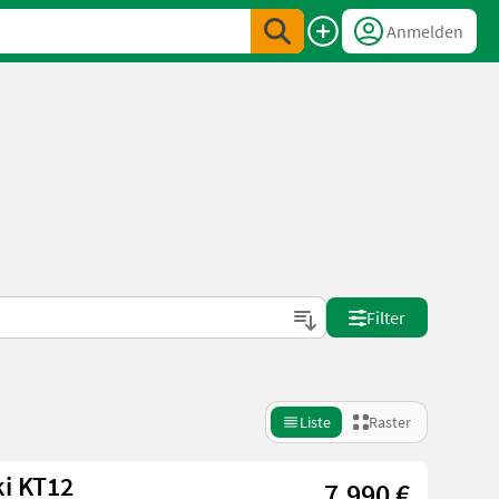
Anmelden
Filter
Liste
Raster
i KT12
7.990 €