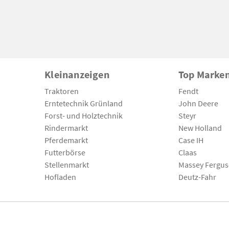
Kleinanzeigen
Top Marke
Traktoren
Fendt
Erntetechnik Grünland
John Deere
Forst- und Holztechnik
Steyr
Rindermarkt
New Holland
Pferdemarkt
Case IH
Futterbörse
Claas
Stellenmarkt
Massey Fergu
Hofladen
Deutz-Fahr