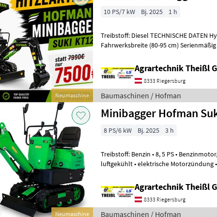
10 PS/7 kW
Bj. 2025
1 h
Treibstoff: Diesel TECHNISCHE DATEN Hydraulisch verstellbare
Fahrwerksbreite (80-95 cm) Serienmäßig
Schnellkupplung und 38 cm Grabenscha
Agrartechnik Theißl
8333 Riegersburg
Baumaschinen / Hofman
Neumaschine
Minibagger Hofman Suk
8 PS/6 kW
Bj. 2025
3 h
Treibstoff: Benzin • 8, 5 PS • Benzinmotor, 1-Zylinder, Viertak
luftgekühlt • elektrische Motorzündung 
306 ccm • starres Fahrgeste
Agrartechnik Theißl
8333 Riegersburg
Baumaschinen / Hofman
Neumaschine