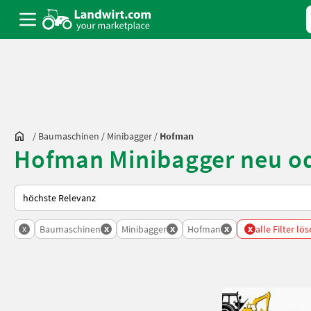
/
Baumaschinen
/
Minibagger
/
Hofman
Hofman Minibagger neu od
So wird auf Landwirt.com sortiert
x
x
x
x
x
Baumaschinen
Minibagger
Hofman
alle Filter lö