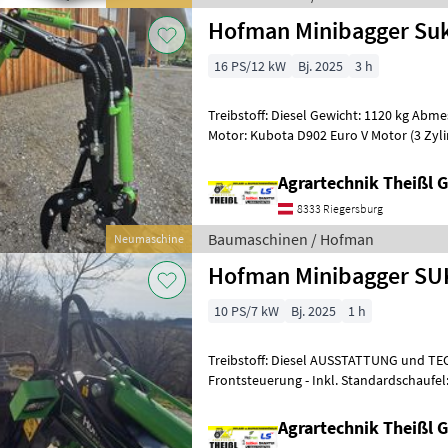
Hofman Minibagger Suk
16 PS/12 kW
Bj. 2025
3 h
Treibstoff: Diesel Gewicht: 1120 kg A
Motor: Kubota D902 Euro V Motor (3 Zylinde
cm³, Wassergekühlt, Elektro-Sta
Agrartechnik Theißl
8333 Riegersburg
Baumaschinen / Hofman
Neumaschine
Hofman Minibagger SU
10 PS/7 kW
Bj. 2025
1 h
Treibstoff: Diesel AUSSTATTUNG und TECHNISCHE
Frontsteuerung - Inkl. Standardschaufel
HAUPTABMESSUNGEN: - Einsatz
Agrartechnik Theißl