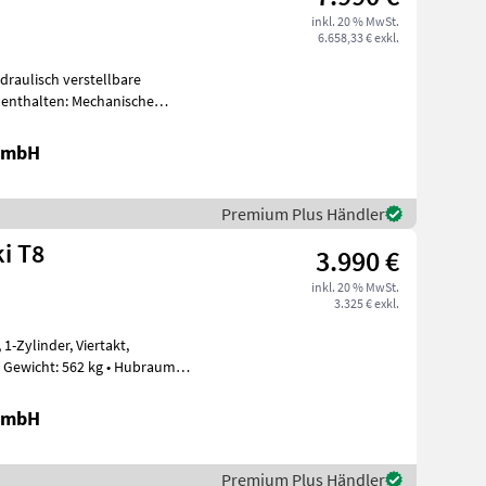
inkl. 20 % MwSt.
6.658,33 € exkl.
 enthalten: Mechanische
uf
 GmbH
Premium Plus Händler
i T8
3.990 €
inkl. 20 % MwSt.
3.325 € exkl.
t,
• Gewicht: 562 kg • Hubraum:
 GmbH
Premium Plus Händler