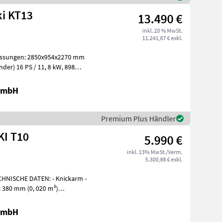
i KT13
13.490 €
inkl. 20 % MwSt.
11.241,67 € exkl.
bmessungen: 2850x954x2270 mm
r) 16 PS / 11, 8 kW, 898
 GmbH
Premium Plus Händler
KI T10
5.990 €
inkl. 13% MwSt./Verm.
5.300,88 € exkl.
 DATEN: - Knickarm -
: 380 mm (0, 020 m³)
 GmbH