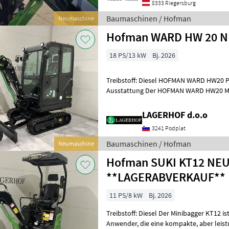
8333 Riegersburg
Baumaschinen / Hofman
Neumaschine
Hofman WARD HW 20 
18 PS/13 kW
Bj. 2026
Treibstoff: Diesel HOFMAN WARD HW20 Pr
Ausstattung Der HOFMAN WARD HW20 Minibagger überzeugt durch
hochwertige Komponenten, profess
LAGERHOF d.o.o
3241 Podplat
Baumaschinen / Hofman
Neumaschine
Hofman SUKI KT12 NE
**LAGERABVERKAUF**
11 PS/8 kW
Bj. 2026
Treibstoff: Diesel Der Minibagger KT12 ist
Anwender, die eine kompakte, aber leistungsstarke Maschine für