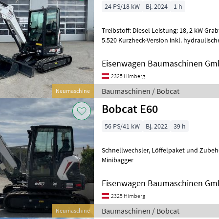
24 PS/18 kW
Bj. 2024
1 h
Treibstoff: Diesel Leistung: 18, 2 kW Grabtiefe / Reichweite: 3.417 /
5.520 Kurzheck-Version inkl. hydraulisches Powertilt, 2 Tieflöffel, 1
Böschungslöffel
Eisenwagen Baumaschinen G
2325 Himberg
Baumaschinen / Bobcat
Neumaschine
Bobcat E60
56 PS/41 kW
Bj. 2022
39 h
Schnellwechsler, Löffelpaket und Zubehör auf Anfrage Baumaschinen
Minibagger
Eisenwagen Baumaschinen G
2325 Himberg
Baumaschinen / Bobcat
Neumaschine