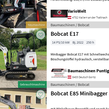
Löffel: 44 297 N Wir freue
VarioWelt
4702 Wallern an der Trattnach
Baumaschinen / Bobcat
Neumaschine
Bobcat E17
14 PS/10 kW
Bj. 2022
250 h
Minibagger Bobcat E17 mit Schnellwechsler, 2 Tieflö
Böschungslöffel hydraulisch, verstellbares Laufwerk 98 - 136 cm,
Referenznummer: 308 Baumaschin
Baumaschinen Punt
8483 Deutsch Goritz
Baumaschinen / Bobcat
Gebrauchtmaschine
Bobcat E85 Minibagger
mit Winkelbauer Powertilt und snapit Schnel