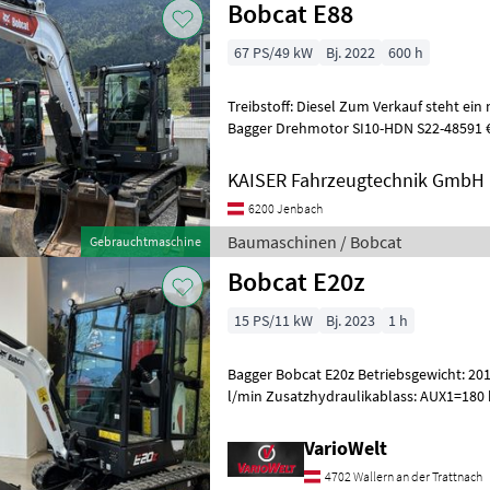
Bobcat E88
67 PS/49 kW
Bj. 2022
600 h
Treibstoff: Diesel Zum Verkauf steht ein
Bagger Drehmotor SI10-HDN S22-48591 € 8.300, - Tieflöffel 400 mm €
1.280, - Tieflöffel 600 mm
KAISER Fahrzeugtechnik GmbH
6200 Jenbach
Baumaschinen / Bobcat
Gebrauchtmaschine
Bobcat E20z
15 PS/11 kW
Bj. 2023
1 h
Bagger Bobcat E20z Betriebsgewicht: 2019
l/min Zusatzhydraulikablass: AUX1=180 bar, AUX2=179 bar Reiß
Löffel: 20835N Wir freue
VarioWelt
4702 Wallern an der Trattnach