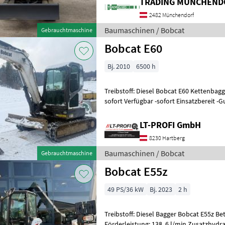
TRADING MÜNCHENDO
2482 Münchendorf
Baumaschinen / Bobcat
Gebrauchtmaschine
Bobcat E60
Bj. 2010
6500 h
Treibstoff: Diesel Bobcat E60 Kettenbagger ==Vermittlungsverkauf
sofort Verfügbar -sofort Einsatzbereit -
Löffelpaket Masch
LT-PROFI GmbH
8230 Hartberg
Baumaschinen / Bobcat
Gebrauchtmaschine
Bobcat E55z
49 PS/36 kW
Bj. 2023
2 h
Treibstoff: Diesel Bagger Bobcat E55z Be
Förderleistung: 138, 6 l/min Zusatzhydra