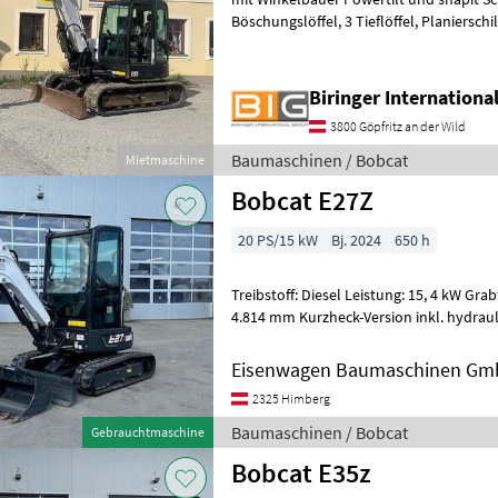
Böschungslöffel, 3 Tieflöffel, Planierschild, 8600 kg Eigengewicht Der
oben angeführte Stunden-Mietpreis
Biringer Internation
3800 Göpfritz an der Wild
Baumaschinen / Bobcat
Mietmaschine
Bobcat E27Z
20 PS/15 kW
Bj. 2024
650 h
Treibstoff: Diesel Leistung: 15, 4 kW Grabtiefe / Reichweite: 2.847 /
4.814 mm Kurzheck-Version inkl. hydraulisches Powertilt, 2 Tieflöffel, 1
Böschungslöffe
Eisenwagen Baumaschinen G
2325 Himberg
Baumaschinen / Bobcat
Gebrauchtmaschine
Bobcat E35z