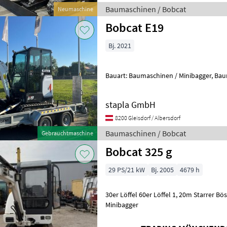
Baumaschinen / Bobcat
Neumaschine
Bobcat E19
Bj. 2021
Bauart: B
stapla GmbH
8200 Gleisdorf / Albersdorf
Baumaschinen / Bobcat
Gebrauchtmaschine
Bobcat 325 g
29 PS/21 kW
Bj. 2005
4679 h
30er Löffel 60er Löffel 1, 20m Starrer 
Minibagger