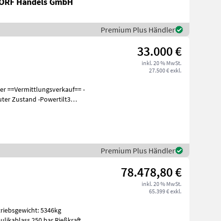
RF Handels GmbH
Premium Plus Händler
33.000 €
inkl. 20 % MwSt.
27.500 € exkl.
== -
Guter Zustand -Powertilt3
Premium Plus Händler
78.478,80 €
inkl. 20 % MwSt.
65.399 € exkl.
triebsgewicht: 5346kg
ulikablass 250 bar Rießkraft,