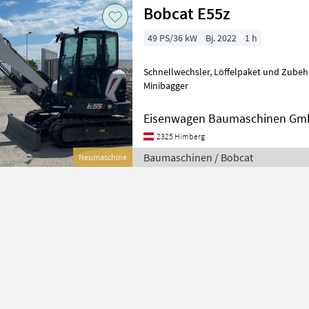
Bobcat E55z
49 PS/36 kW
Bj. 2022
1 h
Schnellwechsler, Löffelpaket und Zubehör auf Anfrage Baumaschinen
Minibagger
Eisenwagen Baumaschinen G
2325 Himberg
Baumaschinen / Bobcat
Neumaschine