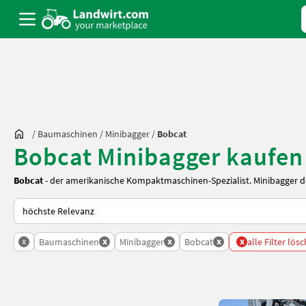
/
Baumaschinen
/
Minibagger
/
Bobcat
Bobcat Minibagger kaufen
Bobcat
- der amerikanische Kompaktmaschinen-Spezialist.
Minibagger
de
So wird auf Landwirt.com sortiert
x
x
x
x
x
Baumaschinen
Minibagger
Bobcat
alle Filter lös