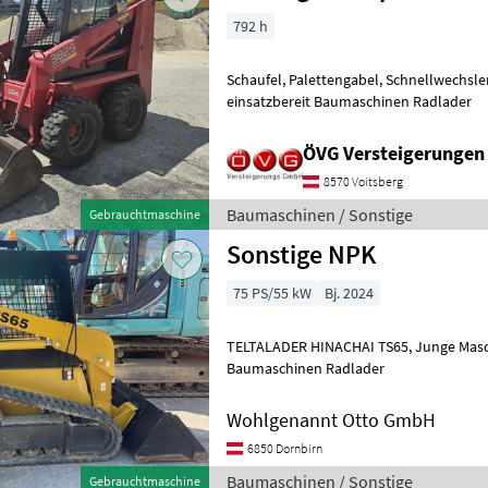
792 h
Schaufel, Palettengabel, Schnellwechsler, mech, neuwertige Reifen,
einsatzbereit Baumaschinen Radlader
ÖVG Versteigerungen
8570 Voitsberg
Baumaschinen / Sonstige
Gebrauchtmaschine
Sonstige NPK
75 PS/55 kW
Bj. 2024
TELTALADER HINACHAI TS65, Junge Maschine mit Frontschaufel;
Baumaschinen Radlader
Wohlgenannt Otto GmbH
6850 Dornbirn
Baumaschinen / Sonstige
Gebrauchtmaschine