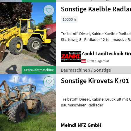
Sonstige Kaelble Radla
10000 h
Treibstoff: Diesel, Kabine Kaelble Radlader Standort: 9020 Klagenf
Klatteweg 8 - Radlader 12 to - massive Bauweise - inkl. Schaufel - Läuft,
fährt und br
Zankl Landtechnik 
9020 Klagenfurt
Baumaschinen / Sonstige
Gebrauchtmaschine
Sonstige Kirovets K701
Treibstoff: Diesel, Kabine, Druckluft mit
Baumaschinen Radlader
Meindl NFZ GmbH