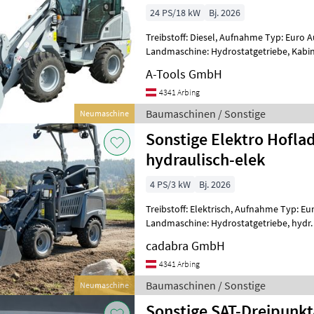
24 PS/18 kW
Bj. 2026
Treibstoff: Diesel, Aufnahme Typ: Euro 
Landmaschine: Hydrostatgetriebe, Kabin
Schnellwechselrahmen, Zusatz-Hydrauli
A-Tools GmbH
4341 Arbing
Baumaschinen / Sonstige
Neumaschine
Sonstige Elektro Hoflad
hydraulisch-elek
4 PS/3 kW
Bj. 2026
Treibstoff: Elektrisch, Aufnahme Typ: E
Landmaschine: Hydrostatgetriebe, hydr. 
Schnellwechselrahmen, Zusatz-Hydraul
cadabra GmbH
4341 Arbing
Baumaschinen / Sonstige
Neumaschine
Sonstige SAT-Dreipunkt