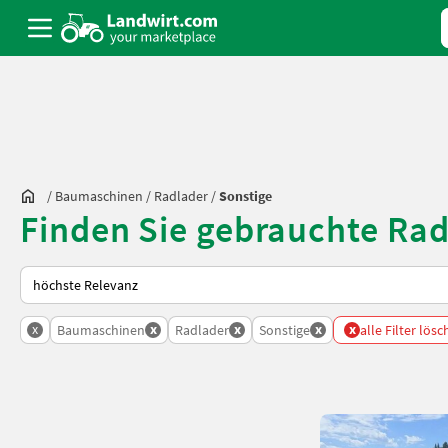
/
Baumaschinen
/
Radlader
/
Sonstige
Finden Sie gebrauchte Rad
So wird auf Landwirt.com sortiert
x
x
x
x
x
Baumaschinen
Radlader
Sonstige
alle Filter lös