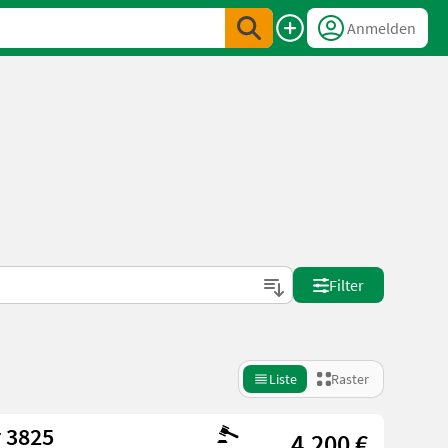
Anmelden
Filter
Liste
Raster
 3825
4.200 €