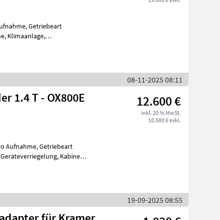
Aufnahme, Getriebeart
e, Klimaanlage,
kkreis Der AGROX OX
08-11-2025 08:11
er 1.4 T - OX800E
12.600 €
inkl. 20 % MwSt.
10.500 € exkl.
uro Aufnahme, Getriebeart
Geräteverriegelung, Kabine,
ikk
19-09-2025 08:55
adapter für Kramer