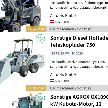
Treibstoff: Elektrisch, Aufnahme Typ: E
Landmaschine: Hydrostatgetriebe, Kabi
Zusatz-Hydraulikkreis Der OX800E verbi
A-Tools GmbH
4341 Arbing
Baumaschinen / Sonstige
Neumaschine
Sonstige Diesel Hoflader
Teleskoplader 750
24 PS/18 kW
Bj. 2026
Treibstoff: Diesel, Aufnahme Typ: Euro 
Landmaschine: Hydrostatgetriebe, Schn
Hydraulikkreis, Ausschub Der OX625 ve
A-Tools GmbH
4341 Arbing
Baumaschinen / Sonstige
Neumaschine
Sonstige AGROX OX1090
kW Kubota-Motor, 12