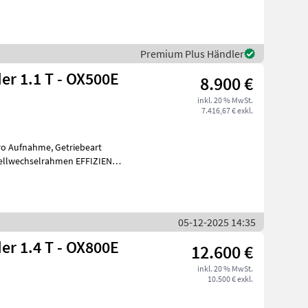
Premium Plus Händler
er 1.1 T - OX500E
8.900 €
inkl. 20 % MwSt.
7.416,67 € exkl.
uro Aufnahme, Getriebeart
nellwechselrahmen EFFIZIENT
-HOF
05-12-2025 14:35
er 1.4 T - OX800E
12.600 €
inkl. 20 % MwSt.
10.500 € exkl.