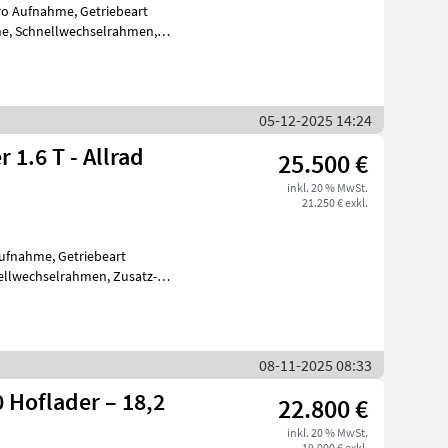
uro Aufnahme, Getriebeart
ne, Schnellwechselrahmen,
ndet
05-12-2025 14:24
 1.6 T - Allrad
25.500 €
inkl. 20 % MwSt.
21.250 € exkl.
Aufnahme, Getriebeart
ellwechselrahmen, Zusatz-
reint komp
08-11-2025 08:33
 Hoflader – 18,2
22.800 €
inkl. 20 % MwSt.
19.000 € exkl.