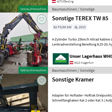
4070 Eferding
Baumaschinen / Sonstige
Gebrauchtmaschine
Sonstige TEREX TW 85
82 PS/60 kW
Bj. 2015
4-Zylinder Turbo 25km/h Allrad Kabine 
Lenkradverstellung Bereifung 8.25-20, hydr. Fahrantrieb, 90er Löffel
Tapio Schubprozessor Typensche
Unser Lagerhaus WHG,
9020 Klagenfurt
Baumaschinen / Sonstige
Gebrauchtmaschine
Sonstige Kramer
Adapter für Hoflader- Hoftrak Dreipunktadapter passend für Kramer
Schnellfanghaken Kat 2 oder Kat 3 ( Aufpreis) Verschiebbar Kat1 auf
Kat2 und Kat 3 Rangierb