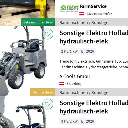
FarmService
4980 Antiesenhofen
Baumaschinen / Sonstige
Gebrauchtmaschine
Sonstige Elektro Hoflad
hydraulisch-elek
2 PS/1 kW
Bj. 2026
Treibstoff: Elektrisch, Aufnahme Typ: E
Landmaschine: Hydrostatgetriebe, Sch
UND LEISE: DER STARK OX500E ELEKTRO
A-Tools GmbH
4341 Arbing
Baumaschinen / Sonstige
Neumaschine
Sonstige Elektro Hoflad
hydraulisch-elek
3 PS/2 kW
Bj. 2026