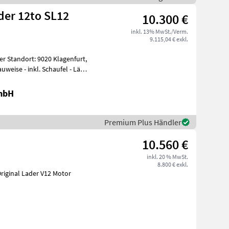
der 12to SL12
10.300 €
inkl. 13% MwSt./Verm.
9.115,04 € exkl.
urt,
GmbH
Premium Plus Händler
10.560 €
inkl. 20 % MwSt.
8.800 € exkl.
 Original Lader V12 Motor