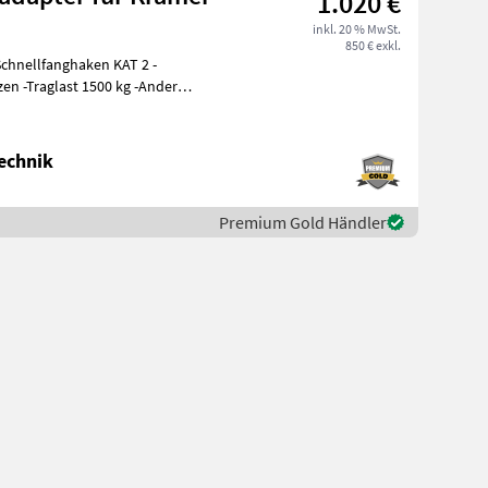
1.020 €
inkl. 20 % MwSt.
850 € exkl.
chnellfanghaken KAT 2 -
zen -Traglast 1500 kg -Andere
echnik
Premium Gold Händler