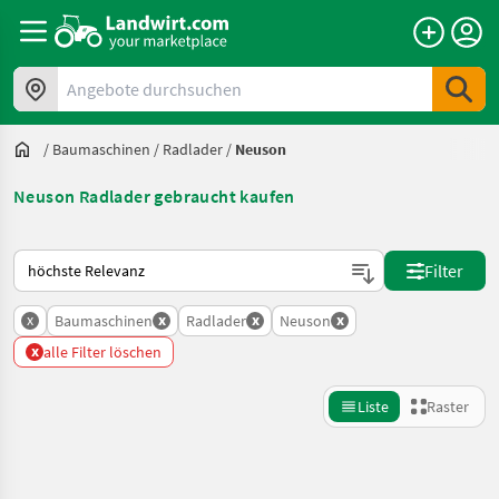
Angebote durchsuchen
/
Baumaschinen
/
Radlader
/
Neuson
Neuson Radlader gebraucht kaufen
So wird auf Landwirt.com sortiert
Filter
x
x
x
x
Baumaschinen
Radlader
Neuson
x
alle Filter löschen
Liste
Raster