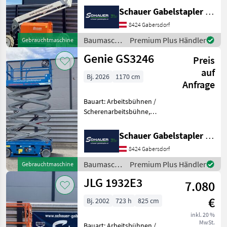
8000mm, Bauhöhe:
Schauer Gabelstapler GmbH
2600mm, Batterie: Starter
8424 Gabersdorf
12V , Sonderausstattung: CE
Zertifikat, Edelstahl
Baumaschinen
Premium Plus Händler
Gebrauchtmaschine
/ Snorkel
Genie GS3246
Preis
auf
Bj. 2026
1170 cm
Anfrage
Bauart: Arbeitsbühnen /
Scherenarbeitsbühne,
Tragkraft: 318kg, Hubhöhe:
9600mm, Bauhöhe:
Schauer Gabelstapler GmbH
2530mm, Batterie: Trojan 6V
8424 Gabersdorf
228Ah Zustand: Neu,
Bereifung vorne: Vollgummi
Baumaschinen
Premium Plus Händler
Gebrauchtmaschine
E
/ Genie
JLG 1932E3
7.080
€
Bj. 2002
723 h
825 cm
inkl. 20 %
MwSt.
Bauart: Arbeitsbühnen /