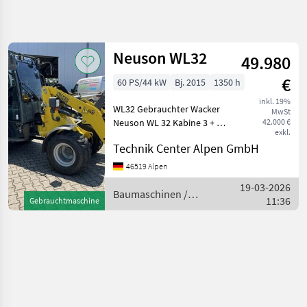
Suche
verfeinern
Neuson WL32
49.980
Kategorie
Land
Filter
4
€
60 PS/44 kW
Bj. 2015
1350 h
1
inkl. 19%
AKTUELLER
WL32 Gebrauchter Wacker
Zurücksetzen
Ergebnisse
MwSt
PFAD
Neuson WL 32 Kabine 3 + 4
42.000 €
anzeigen
exkl.
Steuerkreis mit
Bautechnik
Technik Center Alpen GmbH
Umschaltventil
Baumaschinen
Multifunktionsjoystick
46519 Alpen
Ohne Anbaugeräte
Radlader
19-03-2026
Baumaschinen Radlader
Baumaschinen /
Neuson
11:36
Gebrauchtmaschine
Neuson
KATEGORIE
WÄHLEN
Neuson
Caterpillar