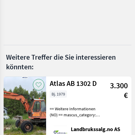
Kramer
JCB
Liebherr
Volvo
Weitere Treffer die Sie interessieren
Alle 49
könnten:
anzeigen
MARKTPLATZ
Atlas AB 1302 D
3.300
Marktplatz
Händlerangebote
Kleinanzeigen
€
Bj. 1979
== Weitere Informationen
(NO) == mascus_category:
Bagger Bitte geben Sie auf
Anfrage die
Landbrukssalg.no AS
Referenznummer an: 9504