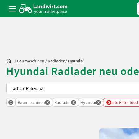
/
Baumaschinen
/
Radlader
/
Hyundai
Hyundai Radlader neu ode
So wird auf Landwirt.com sortiert
x
x
x
x
x
Baumaschinen
Radlader
Hyundai
alle Filter lös