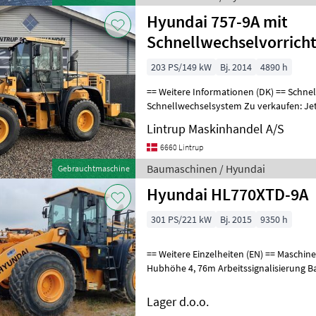
Hyundai 757-9A mit
Schnellwechselvorrich
Zentralschmierung. Lo
203 PS/149 kW
Bj. 2014
4890 h
== Weitere Informationen (DK) == Schnellwechsel: Volvo-
Schnellwechselsystem Zu verkaufen: Je
HL757/9A mit Volvo-Schnellwechselsyst
Lintrup Maskinhandel A/S
6660 Lintrup
Baumaschinen / Hyundai
Gebrauchtmaschine
Hyundai HL770XTD-9A
301 PS/221 kW
Bj. 2015
9350 h
== Weitere Einzelheiten (EN) == Maschinelle Korrektheit: Korrekt
Hubh
Lager d.o.o.