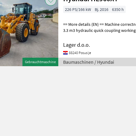
226 PS/166 kW
Bj. 2016
6350 h
== More details (EN) == Machine correctness: Correct bucket with teeth
3.3 m3 hydraulic quick coupling working signaling
Radlader
Lager d.o.o.
88240 Posusije
Baumaschinen / Hyundai
Gebrauchtmaschine