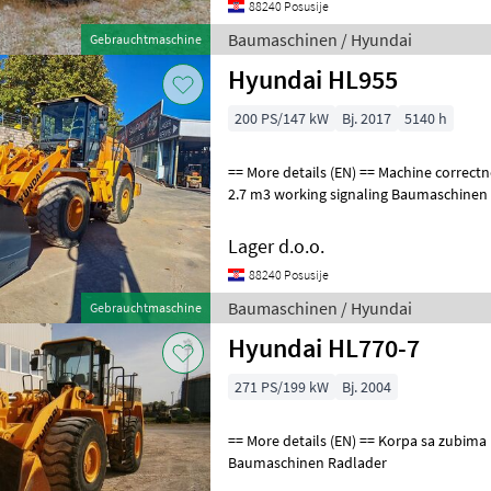
88240 Posusije
Baumaschinen / Hyundai
Gebrauchtmaschine
Hyundai HL955
200 PS/147 kW
Bj. 2017
5140 h
== More details (EN) == Machine correctness: Correct basket with teeth
2.7 m3 working signaling Bau
Lager d.o.o.
88240 Posusije
Baumaschinen / Hyundai
Gebrauchtmaschine
Hyundai HL770-7
271 PS/199 kW
Bj. 2004
== More details (EN) == Korpa sa zubima rasvjeta ROPS/FOPS kabina
Baumaschinen Radlader