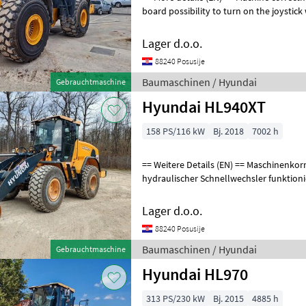
board possibility to turn on the joystick
Baumaschinen Radlader
Lager d.o.o.
88240 Posusije
Baumaschinen / Hyundai
Gebrauchtmaschine
Hyundai HL940XT
158 PS/116 kW
Bj. 2018
7002 h
== Weitere Details (EN) == Maschinenkorrektheit: Richtig Eimer 2, 3 m3
hydraulischer Schnellwechsler funktioni
Baumaschinen Radlader
Lager d.o.o.
88240 Posusije
Baumaschinen / Hyundai
Gebrauchtmaschine
Hyundai HL970
313 PS/230 kW
Bj. 2015
4885 h