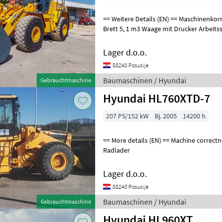
== Weitere Details (EN) == Maschinenkorrektheit: Richtig Eimer mit
Brett 5, 1 m3 Waage mit Drucker Arbeit
Radlader
Lager d.o.o.
88240 Posusije
Baumaschinen / Hyundai
Gebrauchtmaschine
Hyundai HL760XTD-7
207 PS/152 kW
Bj. 2005
14200 h
== More details (EN) == Machine correctness: Correct Baumaschinen
Radlader
Lager d.o.o.
88240 Posusije
Baumaschinen / Hyundai
Gebrauchtmaschine
Hyundai HL960XT