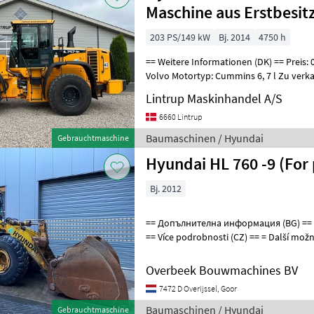
Maschine aus Erstbesitz
203 PS/149 kW
Bj. 2014
4750 h
== Weitere Informationen (DK) == Preis: 0 EUR Schnellwechsel: Ja,
Volvo Motortyp: Cummins 6, 7 l Zu verka
Zustand: Gut gepflegt Gewicht: 15.400
Lintrup Maskinhandel A/S
6660 Lintrup
Baumaschinen / Hyundai
Gebrauchtmaschine
Hyundai HL 760 -9 (For 
Bj. 2012
== Допълнителна информация (BG) == - Приставка за бърза смяна
== Více podrobnosti (CZ) == = Další možnosti a příslušenství = -
Nástavec pro rychlou výměnu
Overbeek Bouwmachines BV
7472 D Overijssel, Goor
Baumaschinen / Hyundai
Gebrauchtmaschine