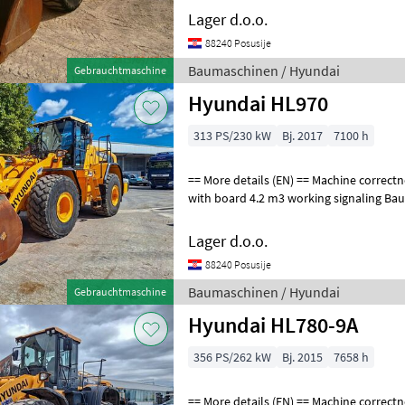
Lager d.o.o.
88240 Posusije
Baumaschinen / Hyundai
Gebrauchtmaschine
Hyundai HL970
313 PS/230 kW
Bj. 2017
7100 h
== More details (EN) == Machine correctness: Correct loading bucket
with boar
Lager d.o.o.
88240 Posusije
Baumaschinen / Hyundai
Gebrauchtmaschine
Hyundai HL780-9A
356 PS/262 kW
Bj. 2015
7658 h
== More details (EN) == Machine correctness: Correct basket with