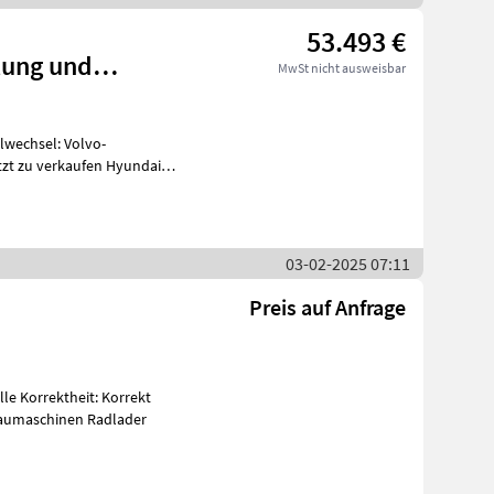
53.493 €
tung und
MwSt nicht ausweisbar
ck
tzt zu verkaufen Hyundai
em und 3-F
03-02-2025 07:11
Preis auf Anfrage
öhe 4, 76m Arbeitssignalisierung Baumaschinen Radlader