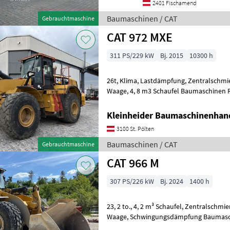
2401 Fischamend
Baumaschinen / CAT
Gebrauchtmaschine
CAT 972 MXE
311 PS/229 kW
Bj. 2015
10300 h
26t, Klima, Lastdämpfung, Zentralschmierung, trimble-loadrite
Waage, 4, 8 m3 Schaufel Baumaschine
Kleinheider Baumaschinenhan
3100 St. Pölten
Baumaschinen / CAT
Gebrauchtmaschine
CAT 966 M
307 PS/226 kW
Bj. 2024
1400 h
23, 2 to., 4, 2 m³ Schaufel, Zentralschmierung, Klima, CAT Payload
Waage, Schwingungsdämpfung Bauma