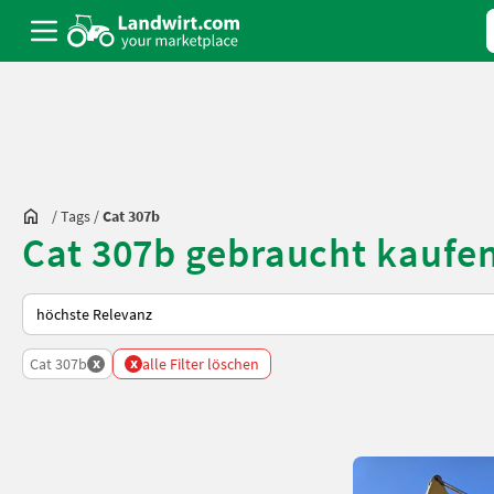
/
Tags
/
Cat 307b
Cat 307b gebraucht kaufe
So wird auf Landwirt.com sortiert
x
x
Cat 307b
alle Filter löschen