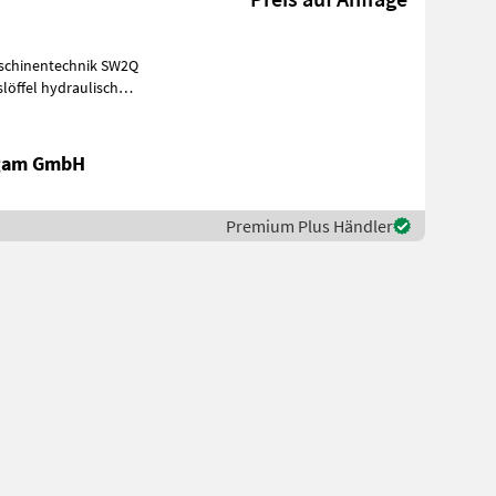
aschinentechnik SW2Q
 Puntigam G
igam GmbH
Premium Plus Händler