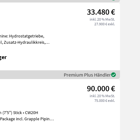
33.480 €
inkl. 20 % MwSt.
27.900 € exkl.
hine: Hydrostatgetriebe,
 Zusatz-Hydraulikkreis,
und Ga
ger
Premium Plus Händler
90.000 €
inkl. 20 % MwSt.
75.000 € exkl.
 (7'5") Stick • CW20H
Package incl. Grapple Piping •