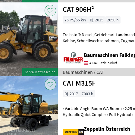
CAT 906H²
75 PS/55 kW
Bj. 2015
2650 h
Treibstoff: Diesel, Getriebeart Landmasc
Kabine, Schnellwechselrahmen, Zugmaul,
hydr. Geräteverriegelung mit Schaufel 
Baumaschinen Falkin
4134 Putzleinsdorf
Baumaschinen / CAT
Gebrauchtmaschine
CAT M315F
Bj. 2017
7003 h
• Variable Angle Boom (VA Boom) • 2.25 m
Hydraulic Quick Coupler • Full Hydraulic 
Rear Dozer Blade • Air-Conditio
Zeppelin Österreich