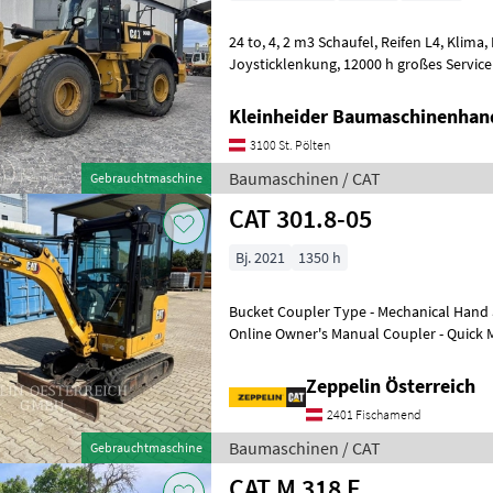
24 to, 4, 2 m3 Schaufel, Reifen L4, Klima, Lastdämpfung,
Joysticklenkung, 12000 h großes Service von Zeppelin durchgeführt,
Partikelfilter neu bei 10000 h, Sitz neu b
Kleinheider Baumaschinenhan
3100 St. Pölten
Baumaschinen / CAT
Gebrauchtmaschine
CAT 301.8-05
Bj. 2021
1350 h
Bucket Coupler Type - Mechanical Hand 
Online Owner's Manual Coupler - Quick 
Two Way Baumaschinen Minibagger
Zeppelin Österreich
2401 Fischamend
Baumaschinen / CAT
Gebrauchtmaschine
CAT M 318 F