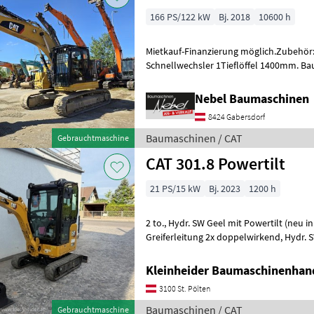
166 PS/122 kW
Bj. 2018
10600 h
Mietkauf-Finanzierung möglich.Zubehör
Schnellwechsler 1Tieflöffel 1400mm. B
Nebel Baumaschinen
8424 Gabersdorf
Baumaschinen / CAT
Gebrauchtmaschine
CAT 301.8 Powertilt
21 PS/15 kW
Bj. 2023
1200 h
2 to., Hydr. SW Geel mit Powertilt (neu in 2026), Hammer- u.
Greiferleitung 2x doppelwirkend, Hydr. SW Leitung, 3 Löffel
Baumaschinen Minibagger
Kleinheider Baumaschinenhan
3100 St. Pölten
Baumaschinen / CAT
Gebrauchtmaschine