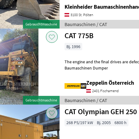
Kleinheider Baumaschinenhan
3100 St. Pölten
Baumaschinen / CAT
Gebrauchtmaschine
CAT 775B
Bj. 1996
The engine and the final drives are defective. Online Owner'
Baumaschinen Dumper
Zeppelin Österreich
2401 Fischamend
Baumaschinen / CAT
Gebrauchtmaschine
CAT Olympian GEH 250
268 PS/197 kW
Bj. 2005
6800 h