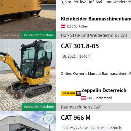
3, 6 to, 250 kVA Hof- Stall- und Wei
Kleinheider Baumaschinenhan
3100 St. Pölten
Hof- Stall- und Weidetechnik / CAT
Gebrauchtmaschine
CAT 301.8-05
Bj. 2021
1640 h
Online Owner's Manual Baumas
Zeppelin Österreich
2401 Fischamend
Baumaschinen / CAT
Gebrauchtmaschine
CAT 966 M
307 PS/226 kW
Bj. 2016
12200 h