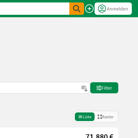
Anmelden
Filter
Liste
Raster
71.880 €