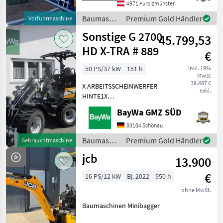
Das Verkaufsteam der Fa.
4971 Aurolzmünster
Baumaschinen
Premium Gold Händler
Vorführmaschine
/ Sonstige
Sonstige G 2700
45.799,53
HD X-TRA # 889
€
50 PS/37 kW
151 h
inkl. 19%
MwSt
38.487 €
X ARBEITSSCHEINWERFER
exkl.
HINTE1X
ARBEITSSCHEINWERFER
BayWa GMZ SÜD
VORNE1X
HECKGEWICHTSPLATTE 62
83104 Schönau
KG1X
Baumaschinen
Premium Gold Händler
Gebrauchtmaschine
HYDRAULIKKREISLAUF
/ Sonstige
jcb
DPPPEL31X15.50-15
13.900
SKIDDATENBESCHEINIGUNG
€
BRD 20 KMDRUCKFREIER
16 PS/12 kW
Bj. 2022
950 h
ohne MwSt.
Baumaschinen Minibagger