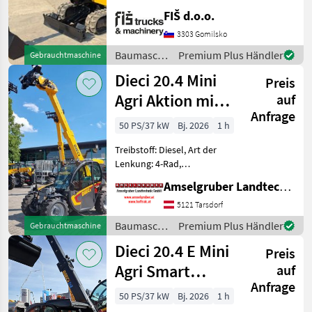
FIŠ d.o.o.
3303 Gomilsko
Baumaschinen
Premium Plus Händler
Gebrauchtmaschine
/ JCB
Dieci 20.4 Mini
Preis
Agri Aktion mit
auf
Anfrage
Österreichpaket
50 PS/37 kW
Bj. 2026
1 h
Treibstoff: Diesel, Art der
Lenkung: 4-Rad,
Abgasstufe: -/Stage V,
Amselgruber Landtechnik GmbH
Getriebeart Landmaschine:
Hydrostatgetriebe, hydr.
5121 Tarsdorf
Werkzeugverriegelung,
Baumaschinen
Premium Plus Händler
Gebrauchtmaschine
Heizung, Sitzfederung,
/ Dieci
Dieci 20.4 E Mini
Zusatzgew
Preis
Agri Smart
auf
Anfrage
ELEKTRO
50 PS/37 kW
Bj. 2026
1 h
Teleskoplader