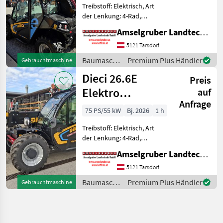
Treibstoff: Elektrisch, Art
TOP
der Lenkung: 4-Rad,
Getriebeart Landmaschine:
Amselgruber Landtechnik GmbH
Hydrostatgetriebe, hydr.
Werkzeugverriegelung,
5121 Tarsdorf
Heizung, Zusatzgewichte,
Baumaschinen
Premium Plus Händler
Gebrauchtmaschine
Steuergerät dw, Sperrdiff.
/ Dieci
Dieci 26.6E
Preis
Elektro
auf
Anfrage
Teleskoplader
75 PS/55 kW
Bj. 2026
1 h
mit
Treibstoff: Elektrisch, Art
Österreichpaket
der Lenkung: 4-Rad,
Getriebeart Landmaschine:
Amselgruber Landtechnik GmbH
Hydrostatgetriebe, hydr.
Werkzeugverriegelung,
5121 Tarsdorf
Heizung, Sitzfederung,
Baumaschinen
Premium Plus Händler
Gebrauchtmaschine
Steuergerät dw, Sperrdiff. v
/ Dieci