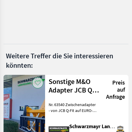
Endress
Pramac
Daru
Atlas Copco
Weitere Treffer die Sie interessieren
Alle 8
könnten:
anzeigen
MARKTPLATZ
Sonstige M&O
Preis
Marktplatz
Händlerangebote
Kleinanzeigen
Adapter JCB Q -
auf
Anfrage
Fit auf EURO
Nr. 63540 Zwischenadapter
- von JCB Q-Fit auf EURO-
Aufnahme - mit zentraler
Verriegelung - mit 3, 0to.
Schwarzmayr Landtechnik GmbH - Aurolzmünster
Tragkraft VFG-gebraucht