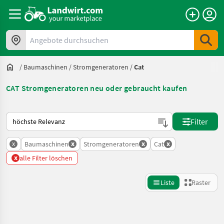
Angebote durchsuchen
/
Baumaschinen
/
Stromgeneratoren
/
Cat
CAT Stromgeneratoren neu oder gebraucht kaufen
So wird auf Landwirt.com sortiert
Filter
x
x
x
x
Baumaschinen
Stromgeneratoren
Cat
x
alle Filter löschen
Liste
Raster