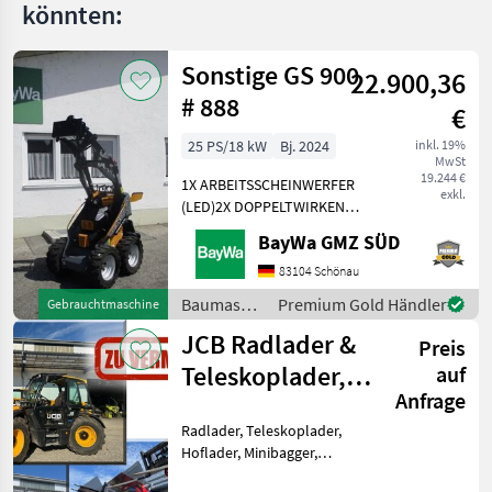
könnten:
Sonstige GS 900
22.900,36
# 888
€
25 PS/18 kW
Bj. 2024
inkl. 19%
MwSt
19.244 €
1X ARBEITSSCHEINWERFER
exkl.
(LED)2X DOPPELTWIRKEND
MECHANISCHGEGENGEWICHT
BayWa GMZ SÜD
UNTER DER TRITTGIANT
COMPACT
83104 Schönau
WERKZEUGAUFNAHMEMotor-
Baumaschinen
Premium Gold Händler
Gebrauchtmaschine
Moderner Kubota
/ Sonstige
JCB Radlader &
Dreizylinderdieselmotor,
Preis
Typ
Teleskoplader,
auf
Anfrage
Toyo Hoflader,
Radlader, Teleskoplader,
Min
Hoflader, Minibagger,
Minidumper zu vermieten