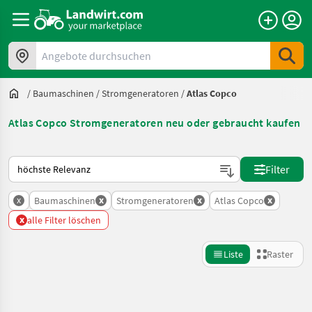
Angebote durchsuchen
/
Baumaschinen
/
Stromgeneratoren
/
Atlas Copco
Atlas Copco Stromgeneratoren neu oder gebraucht kaufen
So wird auf Landwirt.com sortiert
Filter
x
x
x
x
Baumaschinen
Stromgeneratoren
Atlas Copco
x
alle Filter löschen
Liste
Raster