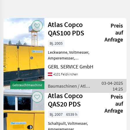
Suche
verfeinern
Atlas Copco
Preis
Kategorie
Land
Filter
4
QAS100 PDS
auf
Anfrage
3
Bj. 2005
AKTUELLER
Zurücksetzen
Ergebnisse
PFAD
Leckwanne, Voltmesser,
anzeigen
Amperemesser,
Bautechnik
Hertzmesser, Startbatterie,
GERL SERVICE GmbH
Baumaschinen
Auspuffsystem #Generator
4101 Feldkirchen
Atlas Copco QAS100 PDS
Stromgeneratoren
Baujahr.............2005
03-04-2025
Atlas
Gebrauchtmaschine
Baumaschinen / Atlas
S/N.................523670 Mo
14:25
Copco
Copco
Atlas Copco
Preis
KATEGORIE
QAS20 PDS
auf
WÄHLEN
Anfrage
Bj. 2007
6539 h
Atlas Copco
Schaltpult, Voltmesser,
Honda
Amperemesser,