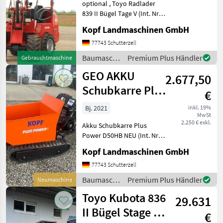
optional , Toyo Radlader
839 II Bügel Tage V (Int. Nr.
13206) TOYO 836 II Bügel
Kopf Landmaschinen GmbH
Stage V Baujahr 2019 486
Betriebsstunden 3, 10 m
77743 Schutterzell
Hubhöhe / Hubmast
Baumaschinen
Premium Plus Händler
Gebrauchtmaschine
Allradantrieb übe
/ Toyo
GEO AKKU
2.677,50
Schubkarre Plus
€
Power D50HB
Bj. 2021
inkl. 19%
MwSt
NEU
2.250 € exkl.
Akku Schubkarre Plus
Power D50HB NEU (Int. Nr.
13089) Akku Schubkarre
Kopf Landmaschinen GmbH
Mini Dumper Baujahr 2021
Manufaktur: Plus Power
77743 Schutterzell
Modell: D50HB Engine: B+S
Baumaschinen
Premium Plus Händler
Neumaschine
Net weight: 255,
/ Geo
Toyo Kubota 836
29.631
II Bügel Stage V
€