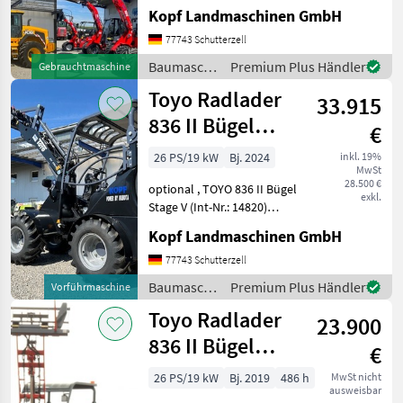
(Int. Nr. 17605)
Kopf Landmaschinen GmbH
Verschiedene Maschinen zu
vermieten - Minibagger -
77743 Schutterzell
Hoflader (Toyo) - JCB Te
Baumaschinen
Premium Plus Händler
Gebrauchtmaschine
/ JCB
Toyo Radlader
33.915
836 II Bügel
€
Black, 4.
26 PS/19 kW
Bj. 2024
inkl. 19%
MwSt
Steuerkreis
28.500 €
optional , TOYO 836 II Bügel
exkl.
Stage V (Int-Nr.: 14820)
BLACK Edition, 4.
Kopf Landmaschinen GmbH
Steuerkreis, STVZO-
GutachtenStandard
77743 Schutterzell
Schaufel 110 cm und
Baumaschinen
Premium Plus Händler
Vorführmaschine
Palettengabel
/ Toyo
Toyo Radlader
Neumaschine 2024 3, 1
23.900
836 II Bügel
€
Stage V 310
26 PS/19 kW
Bj. 2019
486 h
MwSt nicht
ausweisbar
Hubmast