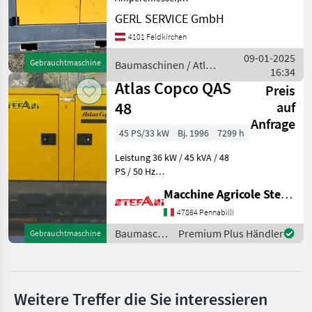
Startbatterie #Generator
GERL SERVICE GmbH
Atlas Copco QAS20 PDS
Endress
4101 Feldkirchen
Baujahr.............2007
S/N.................YA306276270683565
09-01-2025
Pramac
Gebrauchtmaschine
Baumaschinen / Atlas
Stundenzähler....
16:34
Copco
Atlas Copco QAS
Preis
Daru
48
auf
Anfrage
CAT
45 PS/33 kW
Bj. 1996
7299 h
Alle 8
Leistung 36 kW / 45 kVA / 48
anzeigen
PS / 50 Hz
Dieselstromversorgung
MARKTPLATZ
Macchine Agricole Stefani Luciano
Perkins-Motor Leergewicht
1700 kg mit
Marktplatz
Händlerangebote
Kleinanzeigen
47864 Pennabilli
schallabsorbierenden
Baumaschinen
Premium Plus Händler
Gebrauchtmaschine
Paneelen schallgedämpft
/ Atlas
Elektrisches Be
Copco
Weitere Treffer die Sie interessieren