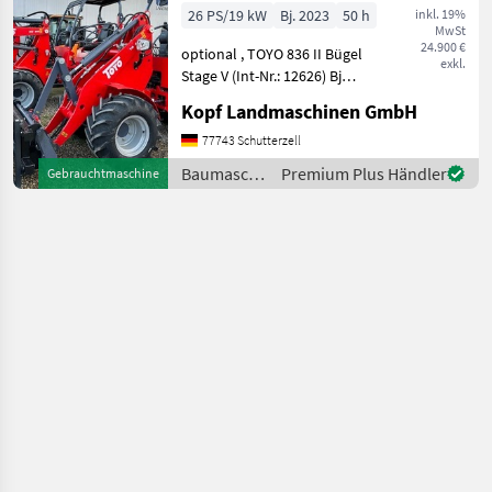
310 Hubmast
26 PS/19 kW
Bj. 2023
50 h
inkl. 19%
MwSt
24.900 €
optional , TOYO 836 II Bügel
exkl.
Stage V (Int-Nr.: 12626) Bj
2023 ca 50 Betriebsstunden
Kopf Landmaschinen GmbH
3, 10 m Hubhöhe /
Hubmast Allradantrieb
77743 Schutterzell
über Kardanwelle
Baumaschinen
Premium Plus Händler
Gebrauchtmaschine
hydrostatischer Antrieb
/ Toyo