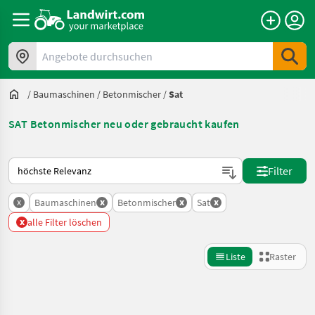
Angebote durchsuchen
/
Baumaschinen
/
Betonmischer
/
Sat
SAT Betonmischer neu oder gebraucht kaufen
So wird auf Landwirt.com sortiert
Filter
x
x
x
x
Baumaschinen
Betonmischer
Sat
x
alle Filter löschen
Liste
Raster