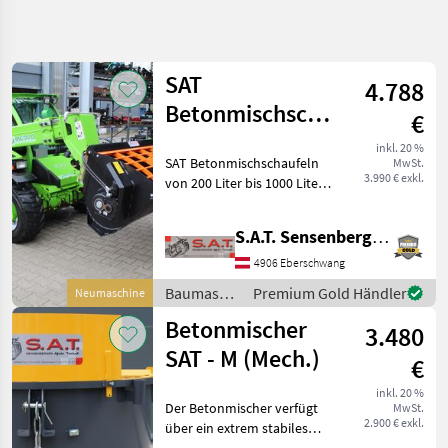
Suche
verfeinern
SAT
4.788
Kategorie
Land
Filter
4
Betonmischschaufeln
€
von
4
inkl. 20 %
AKTUELLER
SAT Betonmischschaufeln
Zurücksetzen
Ergebnisse
MwSt.
200Lt.-1000Lt.
PFAD
3.990 € exkl.
von 200 Liter bis 1000 Liter -
anzeigen
Bautechnik
Radlader-Hoflader-
Teleskoplader-Bagger-
Baumaschinen
S.A.T. Sensenberger Agrar-Technik
Frontlader -Preis gültig für
Betonmischer
200 Liter -Andere Größen
4906 Eberschwang
auf Anfrage per
Sat
Baumaschinen
Premium Gold Händler
Neumaschine
/ SAT
Betonmischer
3.480
KATEGORIE
WÄHLEN
SAT - M (Mech.)
€
SAT
inkl. 20 %
Der Betonmischer verfügt
MwSt.
2.900 € exkl.
über ein extrem stabiles
Mammut
Ölbadgetriebe. Es leitet die