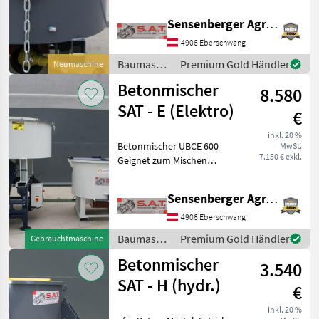
Kraft an die vier gefederten
Stockmann
Sensenberger Agrar-Technik
Arme des Rührwerks weiter.
Die nachstellbaren
4906 Eberschwang
Fliegl
Rührschaufe
Baumaschinen
Premium Gold Händler
Neumaschine
/ SAT
Iveco
Betonmischer
8.580
SAT - E (Elektro)
€
Dominator
inkl. 20 %
Alle 14
Betonmischer UBCE 600
MwSt.
anzeigen
7.150 € exkl.
Geignet zum Mischen
trockener und feuchter
MARKTPLATZ
Materialien. - Elektroantrieb
Sensenberger Agrar-Technik
- Soft Start System -
Marktplatz
Händlerangebote
Kleinanzeigen
Motorleistung 11 KW
4906 Eberschwang
Siemens - Volumen 60
Baumaschinen
Premium Gold Händler
Gebrauchtmaschine
/ SAT
Betonmischer
3.540
SAT - H (hydr.)
€
inkl. 20 %