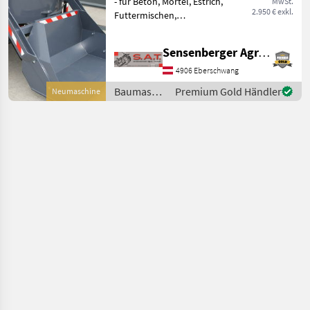
- für Beton, Mörtel, Estrich,
MwSt.
2.950 € exkl.
Futtermischen,
Saatgutbehandlung, ... -
extrem stabiles
Sensenberger Agrar-Technik
Ölbadgetriebe - vier
gefederte Arme -
4906 Eberschwang
nachstellbare
Baumaschinen
Premium Gold Händler
Neumaschine
Rührschaufeln - herv
/ SAT