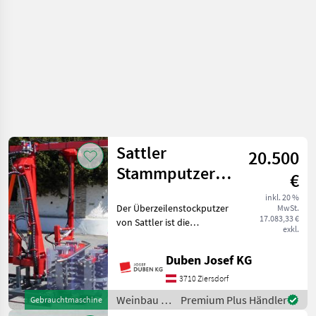
Sattler
20.500
Stammputzer
€
UZ-SP
inkl. 20 %
Der Überzeilenstockputzer
MwSt.
17.083,33 €
von Sattler ist die
exkl.
einfachste und effektive
Möglichkeit, Stöcke rasch
Duben Josef KG
und sicher von Austrieben
zu befreien. Der
3710 Ziersdorf
Stockputzer gleitet den B
Weinbau /
Premium Plus Händler
Gebrauchtmaschine
Sattler