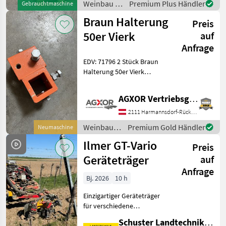
Weinbau /
Premium Plus Händler
Gebrauchtmaschine
Ausstellungsgerät ✔️ inkl.
Rinieri
Braun Halterung
Preis
50er Vierk
auf
Anfrage
EDV: 71796 2 Stück Braun
Halterung 50er Vierk
Unterstockbearbeitung Das
Verkaufsteam der Fa. Agxor
AGXOR Vertriebsgesellschaft Ost GmbH
zeigt Ihnen das
Gerät/Maschine gerne und
2111 Harmannsdorf-Rückersdorf
bittet um Terminab
Weinbau /
Premium Gold Händler
Neumaschine
Braun
Ilmer GT-Vario
Preis
Geräteträger
auf
Anfrage
Bj. 2026
10 h
Einzigartiger Geräteträger
für verschiedene
Einsatzmöglichkeiten im
Schuster Landtechnik Grund
Wein- und Obstbau. Die