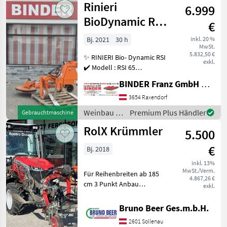
Rinieri
6.999
BioDynamic RSI
€
65 m
Bj. 2021
30 h
inkl. 20 %
MwSt.
Zwischenstockmähscheibe
5.832,50 €
✨ RINIERI Bio- Dynamic RSI
exkl.
✔️ Modell : RSI 65
Heckanbau ✔️ V O R F Ü H R
BINDER Franz GmbH & CoKG
G E R Ä T ✔️ in
serienmässiger Ausführung
3654 Raxendorf
✔️ mit schwenkbarer
Weinbau /
Premium Plus Händler
Gebrauchtmaschine
Mähscheibe ✔️ Dreipunkt
Rinieri
RolX Krümmler
5.500
€
Bj. 2018
inkl. 13%
MwSt./Verm.
Für Reihenbreiten ab 185
4.867,26 €
cm 3 Punkt Anbau
exkl.
Hydraulische
Breitenverstellung
Bruno Beer Ges.m.b.H.
Elektrische Betätigung des
2601 Sollenau
Feintasters vom Traktor