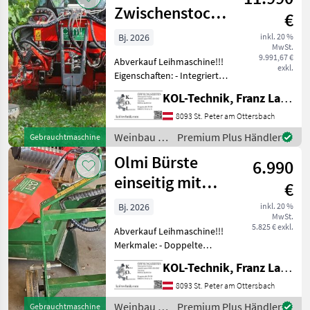
*Automatischer Feint
Zwischenstockfräse
€
zweiseitig
Bj. 2026
inkl. 20 %
MwSt.
9.991,67 €
Abverkauf Leihmaschine!!!
exkl.
Eigenschaften: - Integriertes
Hydrauliksystem - Sensor
KOL-Technik, Franz Lampl-Küssner
für präzises Arbeiten
zwischen Rebstöcken - Zwei
8093 St. Peter am Ottersbach
hydraulisch kippbare
Weinbau /
Premium Plus Händler
Gebrauchtmaschine
Scheib
Olmi
Olmi Bürste
6.990
einseitig mit
€
Happy Plant
Bj. 2026
inkl. 20 %
MwSt.
System
5.825 € exkl.
Abverkauf Leihmaschine!!!
Merkmale: - Doppelte
Funktion: Entfernt
KOL-Technik, Franz Lampl-Küssner
Stockaustriebe und Gras in
einem Schritt - Schonende
8093 St. Peter am Ottersbach
Neigung: 15°-Neigung der
Weinbau /
Premium Plus Händler
Gebrauchtmaschine