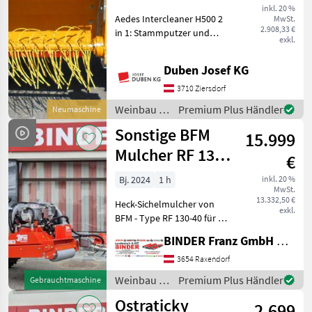
H500
inkl. 20 %
Aedes Intercleaner H500 2
MwSt.
2.908,33 €
in 1: Stammputzer und
exkl.
Fadenmäher f.
Zwischenstockbereich,
Duben Josef KG
Kopfhöhe einstellbar von
ca. 400 bis 600 mm,
3710 Ziersdorf
Fadenrotor mit 500 mm
Weinbau /
Premium Plus Händler
Neumaschine
Länge und Spez
Aedes
Sonstige BFM
15.999
Mulcher RF 130-
€
40 mit
Bj. 2024
1 h
inkl. 20 %
MwSt.
schwenkbarer
13.332,50 €
Heck-Sichelmulcher von
Mähbürste
exkl.
BFM - Type RF 130-40 für die
vollständige mechanische
BINDER Franz GmbH & CoKG
Unkrautbekämpfung in
Weinbergen und
3654 Raxendorf
Obstplantagen. bestehend
Weinbau /
Premium Plus Händler
Gebrauchtmaschine
aus : 1 St. Sichelmul
Sonstige
Ostraticky
2.699