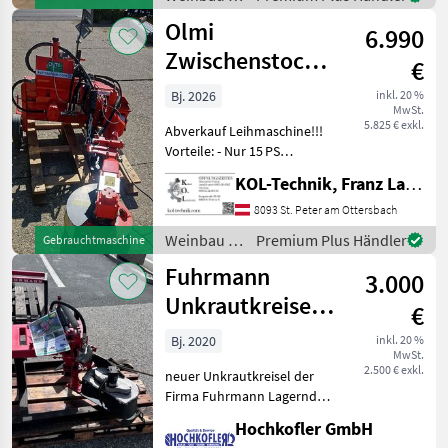
Nylonrolle schon
Olmi
Olmi
6.990
Zwischenstockfräse
€
einseitig
Bj. 2026
inkl. 20 %
MwSt.
5.825 € exkl.
Abverkauf Leihmaschine!!!
Vorteile: - Nur 15 PS
Kraftbedarf - 3‑fach
KOL-Technik, Franz Lampl-Küssner
Feintastautomatik mit
Eigenölversorgung - Messer
8093 St. Peter am Ottersbach
nach außen gedreht –
Weinbau /
Premium Plus Händler
Gebrauchtmaschine
dadurch kein Versc
Olmi
Fuhrmann
3.000
Unkrautkreisel
€
UK1
Bj. 2020
inkl. 20 %
MwSt.
2.500 € exkl.
neuer Unkrautkreisel der
Firma Fuhrmann Lagernd
und sofort einsatzbereit.
Hochkofler GmbH
Standort: 8551 Wies