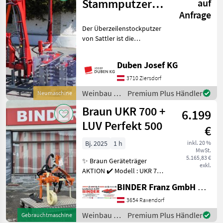
Stammputzer
auf
Anfrage
UZ-SP
Der Überzeilenstockputzer
von Sattler ist die
einfachste und effektive
Möglichkeit, Stöcke rasch
Duben Josef KG
und sicher von Austrieben
zu befreien. Der
3710 Ziersdorf
Stockputzer gleitet den B
Weinbau /
Premium Plus Händler
Neumaschine
Sattler
Braun UKR 700 +
6.199
LUV Perfekt 500
€
Bj. 2025
1 h
inkl. 20 %
MwSt.
5.165,83 €
✨ Braun Geräteträger
exkl.
AKTION ✔️ Modell : UKR 700
+ LUV 500 ✔️ in
BINDER Franz GmbH & CoKG
serienmäßiger Ausführung
✔️ Universal- Kultivator
3654 Raxendorf
Rahmen - UKR ✔️
Weinbau /
Premium Plus Händler
Gebrauchtmaschine
Einfachrohr- Rohrlaenge