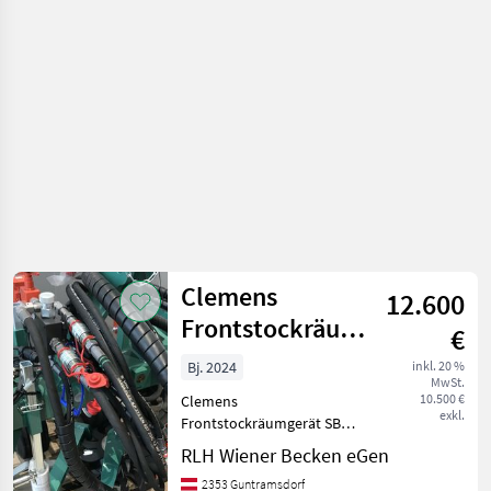
Braun
700mm
Clemens
12.600
Frontstockräumgerät
€
SB Mono
Bj. 2024
inkl. 20 %
MwSt.
10.500 €
Clemens
exkl.
Frontstockräumgerät SB
einseitig, Geräterahmen SB
RLH Wiener Becken eGen
Mono, 2 Stützräder inkl.
2353 Guntramsdorf
Verlängerung, Tasterstab,