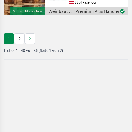
Form zum mähen um die
3654 Raxendorf
Stämme herum .
Weinbau /
Premium Plus Händler
Gebrauchtmaschine
Beschreibung : Mähkopf mit
Sonstige
6 einz
1
2
Treffer
1
-
48
von
86
(Seite 1 von 2)