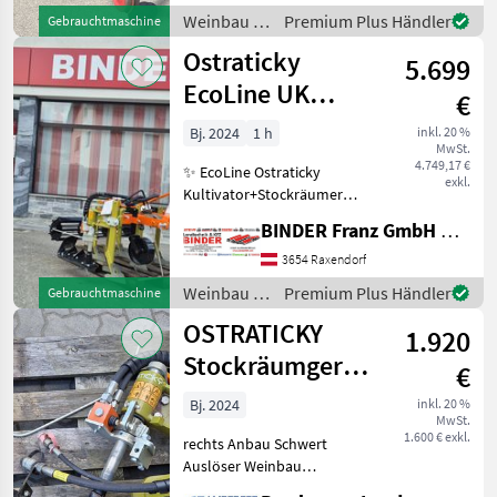
aus Höhenverstellbare
Weinbau /
Premium Plus Händler
Gebrauchtmaschine
Stützräder Hy
RolX
Ostraticky
5.699
EcoLine UK
€
125+Zwischenstock-
Bj. 2024
1 h
inkl. 20 %
MwSt.
Räumgerät
4.749,17 €
✨ EcoLine Ostraticky
exkl.
Kultivator+Stockräumer
AKTION ✔️ Modell : UK 125 +
BINDER Franz GmbH & CoKG
ZStRG ✔️ in serienmäßiger
Ausführung ✔️
3654 Raxendorf
Universalkultivator 125 ✔️
Weinbau /
Premium Plus Händler
Gebrauchtmaschine
mit Breitscharren,
Ostraticky
OSTRATICKY
1.920
Stockräumgerät
€
NEU
Bj. 2024
inkl. 20 %
MwSt.
1.600 € exkl.
rechts Anbau Schwert
Auslöser Weinbau
Stockräumer / Stockputzer