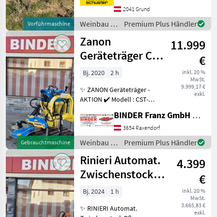
Voführmaschine ist mit
2041 Grund
folgenden Geräten
Weinbau /
Premium Plus Händler
Vorführmaschine
bestückt: - Krümler
Ilmer
Zanon
beidseiti
11.999
Geräteträger CST
€
+ automat.
Bj. 2020
2 h
inkl. 20 %
MwSt.
Zwischenstockfräse
9.999,17 €
✨ ZANON Geräteträger -
exkl.
AKTION ✔️ Modell : CST-
Profiversion ✔️ in
BINDER Franz GmbH & CoKG
serienmäßiger Ausführung
✔️ Vorführgerät, ✔️ einseitig
3654 Raxendorf
- Heckabau Kat. I-II, ✔️
Weinbau /
Premium Plus Händler
Gebrauchtmaschine
werkzeuglos u
Zanon
Rinieri Automat.
4.399
Zwischenstock-
€
Pflug AD 12
Bj. 2024
1 h
inkl. 20 %
MwSt.
3.665,83 €
✨ RINIERI Automat.
exkl.