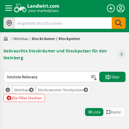
Angebote durchsuchen
/
Weinbau
/
Stockräumer / Stockputzer
Gebrauchte Stockräumer und Stockputzer für den
Weinberg
So wird auf Landwirt.com sortiert
Filter
x
x
x
Weinbau
Stockraeumer Stockputzer
x
alle Filter löschen
Liste
Raster