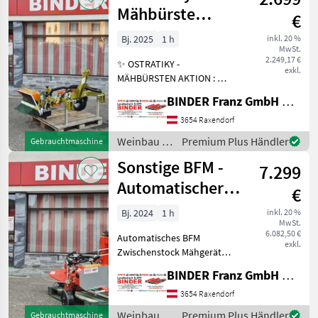
Mähbürste
€
EcoLine 360
Bj. 2025
1 h
inkl. 20 %
MwSt.
2.249,17 €
✨ OSTRATIKY -
exkl.
MÄHBÜRSTEN AKTION : ✔️
Ostraticky Mähbürste
BINDER Franz GmbH & CoKG
Horizont 360, ✔️ zum
Zwischenachsanbau, ✔️
3654 Raxendorf
ohne Schläuche und
Weinbau /
Premium Plus Händler
Gebrauchtmaschine
Konsole ✔️ AKTION € 2.699,
Ostraticky
Sonstige BFM -
- inkl. Mwst
7.299
Automatischer
€
Zwischenstockmäher
Bj. 2024
1 h
inkl. 20 %
MwSt.
6.082,50 €
Automatisches BFM
exkl.
Zwischenstock Mähgerät
mit Gelenkwellen-Antrieb,
BINDER Franz GmbH & CoKG
Keine unnötige Traktor-
Ölerwärmung!!, mit Eigen-
3654 Raxendorf
Ölversorgung inkl. massiver
Weinbau /
Premium Plus Händler
Gebrauchtmaschine