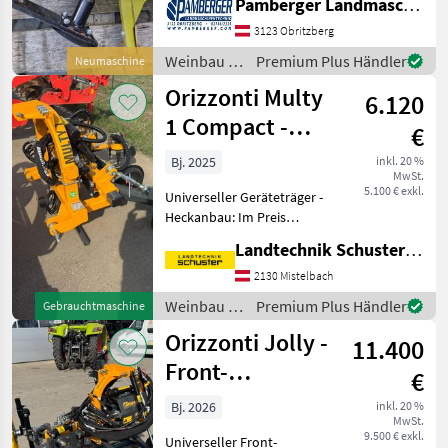
Pamberger Landmaschinentechnik GmbH
3123 Obritzberg
Weinbau /
Premium Plus Händler
Neumaschine
Ostraticky
Orizzonti Multy
6.120
1 Compact -
€
Geräteträger
Bj. 2025
inkl. 20 %
MwSt.
5.100 € exkl.
Universeller Geräteträger -
Heckanbau: Im Preis
inbegriffen: - Stützräder
Landtechnik Schuster Niederlassung Mistelbach
Stahl - Unkrautkreisel mit
Messer - Stockräumer Kopf
2130 Mistelbach
mit Taster - Verschiedene
Weinbau /
Premium Plus Händler
Gebrauchtmaschine
Werkzeu
Orizzonti
Orizzonti Jolly -
11.400
Front-
€
Geräteträger
Bj. 2026
inkl. 20 %
MwSt.
9.500 € exkl.
Universeller Front-