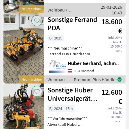
Spezialschar 500 mm,
29-01-2026
Neumaschine
Weinbau /
Scheibenpflug mit 300 mm,
16:43
Clemens
elektr.
Sonstige Ferrand
18.600
POA
€
Bj. 2025
inkl. 20 %
MwSt.
15.500 €
*** Neumaschine***
exkl.
Ferrand POA Grundrahmen
1 Paar Ferrand Intercep
Huber Gerhard, Schmiede und Landmaschinen GmbH.
classic Stockräumgeräte,
inkl. Taster im Schwert,
7123 Mönchhof
Pendelkrümler und
Weinbau /
Premium Plus Händler
Neumaschine
Nachlaufschar hydr. Stütz
Sonstige
Sonstige Huber
12.600
Universalgeräteträger
€
GT2
Bj. 2024
15 h
inkl. 20 %
MwSt.
10.500 €
***Vorführmaschine***
exkl.
Abverkauf! Huber