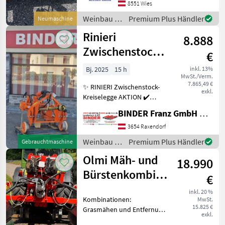
Weinbau Stockräumer /
8551 Wies
Stockputzer
Weinbau /
Premium Plus Händler
Neumaschine
Fuhrmann
Rinieri
8.888
Zwischenstockkreiselegge
€
ELA 115
Bj. 2025
15 h
inkl. 13%
MwSt./Verm.
7.865,49 €
✨ RINIERI Zwischenstock-
exkl.
Kreiselegge AKTION ✔️
Modell : ELA 115 mit
BINDER Franz GmbH & CoKG
automat. Seitenverschub ✔️
in serienmäßiger
3654 Raxendorf
Ausführung ✔️ für
Weinbau /
Premium Plus Händler
Gebrauchtmaschine
Schubbetrieb ✔️ lagerndes
Rinieri
Olmi Mäh- und
Ausste
18.990
Bürstenkombination
€
2-seitig
inkl. 20 %
Kombinationen:
MwSt.
15.825 €
Grasmähen und Entfernung
exkl.
der Stockaustriebe im