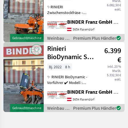
MwSt.
6.082,50 €
✨RINIERI
exkl.
Zwischenstockfräse -
VORFÜHRER ✔️ Modell : FS
BINDER Franz GmbH & CoKG
130/55 ✔️ in serienmäßiger
Ausführung ✔️
3654 Raxendorf
Vollautomat.
Weinbau /
Premium Plus Händler
Gebrauchtmaschine
Zwischenstockfräse ✔️
Rinieri
Rinieri
Vorführgerät neuwertig nur
6.399
ca
BioDynamic SRL
€
Fadenmäher
Bj. 2022
8 h
inkl. 20 %
MwSt.
5.332,50 €
✨ RINIERI BioDynamic -
exkl.
Vorführer ✔️ Modell :
Geräteträger mit SRL ✔️ in
BINDER Franz GmbH & CoKG
serienmäßiger Ausführung
✔️ BioDynamic Geräteträger
3654 Raxendorf
mit ✔️ montiertem RINIERI
Weinbau /
Premium Plus Händler
Gebrauchtmaschine
Fadenmähge
Rinieri