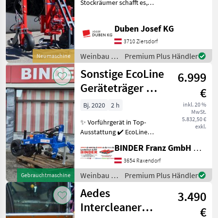
Stockräumer schafft es,
einfacher, schneller und
genauer arbeiten zu
Duben Josef KG
können. Dabei ist er auch
noch sicherer und
3710 Ziersdorf
zuverlässiger als andere
Weinbau /
Premium Plus Händler
Neumaschine
Gerä
Sattler
Sonstige EcoLine
6.999
Geräteträger mit
€
BÄHR Roll-
Bj. 2020
2 h
inkl. 20 %
MwSt.
u.Fingerhacke
5.832,50 €
✨ Vorführgerät in Top-
exkl.
Ausstattung ✔️ EcoLine
RolX Geräteträger mit ✔️
BINDER Franz GmbH & CoKG
Bähr Rollhacke 2-reihig und
✔️ Bähr Fingerhacke
3654 Raxendorf
montiert ✔️ auf Rolx
Weinbau /
Premium Plus Händler
Gebrauchtmaschine
Geräteträger ZWG 40
Sonstige
Aedes
3.490
Intercleaner
€