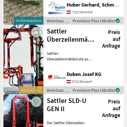
Universalgeräteträger GT2 -
Huber Gerhard, Schmiede und Landmaschinen GmbH.
2 luftbereifte Stützräder mit
Kurbel - Seitenunabhängige
7123 Mönchhof
Breitenverstellung -
Weinbau /
Premium Plus Händler
Vorführmaschine
Gleitbeläg
Sonstige
Sattler
Preis
Überzeilenmähbürste
auf
Anfrage
SLD GEN II
Sattler-
Überzeilenmähbürste zum
Mähen im
Zwischenstockbereich, zwei
Duben Josef KG
ineinanderlaufende
Fadenrotoren,
3710 Ziersdorf
automatische
Weinbau /
Premium Plus Händler
Neumaschine
Bodenanpassung mittels
Sattler
Parallelführung, Kufen zur
Sattler SLD-U
Preis
H
GEN II
auf
Anfrage
Der Sattler-Überzeilen-