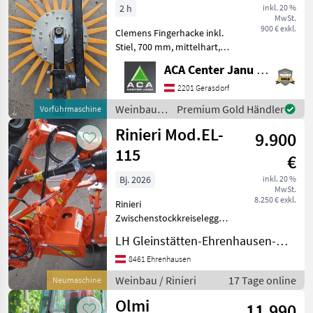
2 h
inkl. 20 %
MwSt.
900 € exkl.
Clemens Fingerhacke inkl.
Stiel, 700 mm, mittelhart,
Vorführgerät. Wurde nur 1 x
ACA Center Janu GmbH
eingesetzt. Weinbau
Stockräumer / Stockputzer
2201 Gerasdorf
Weinbau /
Premium Gold Händler
Vorführmaschine
Clemens
Rinieri Mod.EL-
9.900
115
€
Bj. 2026
inkl. 20 %
MwSt.
8.250 € exkl.
Rinieri
Zwischenstockkreiselegge -
Heckanbau. * Hydraulischer
LH Gleinstätten-Ehrenhausen-Wies reg. Gen.m.b.H. - Ehrenhausen
verstellbarer Kopf, *
Hydrauliköl
8461 Ehrenhausen
Eigenversorgung, *
Weinbau / Rinieri
17 Tage online
Neumaschine
Gelenkwelle mit
Olmi
Scherbolzen,
11.990