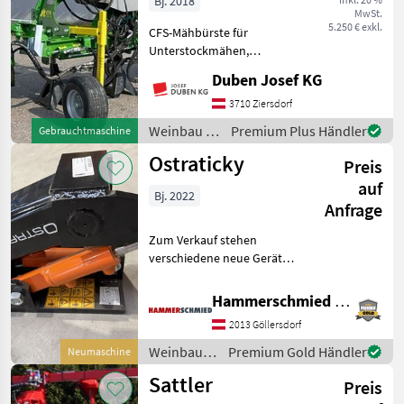
Bj. 2018
MwSt.
5.250 € exkl.
CFS-Mähbürste für
Unterstockmähen,
doppelseitiger
Duben Josef KG
Bearbeitungsrahmen,
hydraulische
3710 Ziersdorf
Neigungsverstellung,
Weinbau /
Premium Plus Händler
Gebrauchtmaschine
hydraulische Verschiebung,
CFS
Ostraticky
2 vordere luftbereifte
Preis
Tiefenführu
auf
Bj. 2022
Anfrage
Zum Verkauf stehen
verschiedene neue Geräte
von Ostraticky - Ostraticky
Aufhängung KLA-12H335:
Hammerschmied GmbH
1.150€ exkl. - Dreipunkt
2013 Göllersdorf
Tragrahmen mechanischer
Ausschub 60cm:
Weinbau /
Premium Gold Händler
Neumaschine
Ostraticky
Sattler
Preis