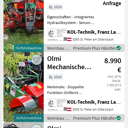
Anfrage
Bj. 2026
Eigenschaften: - Integriertes
Hydrauliksystem - Sensor
für präzises Arbeiten
KOL-Technik, Franz Lampl-Küssner
zwischen Rebstöcken - Zwei
hydraulisch kippbare
8093 St. Peter am Ottersbach
Scheiben (beidseitig) -
Weinbau /
Premium Plus Händler
Vorführmaschine
Dreipunktanb
Olmi
Olmi
8.990
Mechanische
€
Gras- und
Bj. 2026
inkl. 20 %
MwSt.
Stockbürste
7.491,67 €
Merkmale: - Doppelte
einseitig
exkl.
Funktion: Entfernt
Stockaustriebe und Gras in
KOL-Technik, Franz Lampl-Küssner
einem Schritt - Schonende
Neigung: 15°-Neigung der
8093 St. Peter am Ottersbach
Nylonrolle schont die
Weinbau /
Premium Plus Händler
Vorführmaschine
Stöcke - Geländeflexib
Olmi