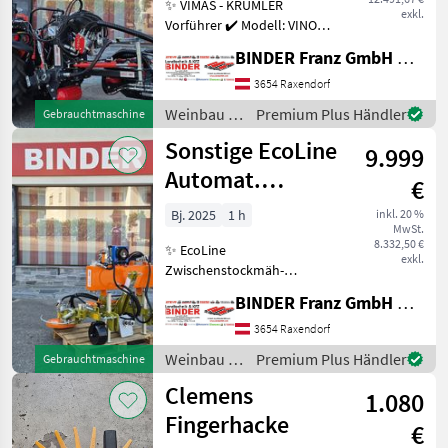
✨ VIMAS - KRÜMLER
exkl.
Vorführer ✔️ Modell: VINO -
Olmi
9
Version HeavyDuty ✔️ in
BINDER Franz GmbH & CoKG
serienmäßiger Ausführung
CFS
7
✔️ Heckanbau - einseitig ✔️
3654 Raxendorf
Hohe
Weinbau /
Premium Plus Händler
Gebrauchtmaschine
Clemens
6
Arbeitsgeschwindigkeit bis
Sonstige
Sonstige EcoLine
zu 5, 5
9.999
Ostraticky
6
Automat.
€
Zwischenstockmäher
Alle 16
Bj. 2025
1 h
inkl. 20 %
anzeigen
MwSt.
Ostraticky
8.332,50 €
✨ EcoLine
exkl.
MARKTPLATZ
Zwischenstockmäh-
Kombination ✔️ Modell:
Marktplatz
Händlerangebote
Kleinanzeigen
BINDER Franz GmbH & CoKG
Ostraticky MSO-400HP ✔️
durch Eigenölversorgung
3654 Raxendorf
ist Mähen auch ✔️ mit
Weinbau /
Premium Plus Händler
Gebrauchtmaschine
kleineren Traktoren
Sonstige
Clemens
problemlos möglich!
1.080
Fingerhacke
€