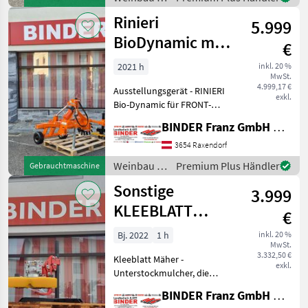
Gußpumpe und integ
Sonstige
Rinieri
5.999
BioDynamic mit
€
Roll- und
2021 h
inkl. 20 %
MwSt.
Fingerhacke
4.999,17 €
Ausstellungsgerät - RINIERI
Obstbau
exkl.
Bio-Dynamic für FRONT-
oder SCHUBBETRIEB
BINDER Franz GmbH & CoKG
Wendesitztraktor, einseitig,
WIDE mit 3-rhg. Rollhacke
3654 Raxendorf
und Fingerhacke 700 gelb,
Weinbau /
Premium Plus Händler
Gebrauchtmaschine
für die g
Rinieri
Sonstige
3.999
KLEEBLATT
€
Zwischenstockmäher
Bj. 2022
1 h
inkl. 20 %
MwSt.
3.332,50 €
Kleeblatt Mäher -
exkl.
Unterstockmulcher, die
Lösung gegen die Erosion
BINDER Franz GmbH & CoKG
ihrer Böden, DIE ideale