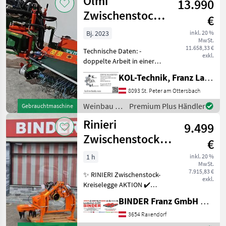
Olmi
13.990
Zwischenstock
€
Ökobürste
Bj. 2023
inkl. 20 %
MwSt.
2seitig
11.658,33 €
Technische Daten: -
exkl.
doppelte Arbeit in einer
Gasse - Unterstock
KOL-Technik, Franz Lampl-Küssner
Reinigung und
Stockaustriebentfernung -
8093 St. Peter am Ottersbach
Entfernt Stockaustriebe
Weinbau /
Premium Plus Händler
Gebrauchtmaschine
und Unkraut in einem
Olmi
Rinieri
Arbeitsgang
9.499
Zwischenstock-
€
Kreiselegge EL
1 h
inkl. 20 %
MwSt.
140
7.915,83 €
✨ RINIERI Zwischenstock-
exkl.
Kreiselegge AKTION ✔️
Modell : EL 140 mit
BINDER Franz GmbH & CoKG
automat. Seitenverschub ✔️
in serienmäßiger
3654 Raxendorf
Ausführung ✔️ lagerndes