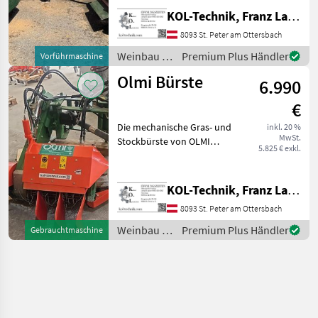
Weinbau und Obstbau, mit
KOL-Technik, Franz Lampl-Küssner
neuem System Happy
Plant, die Weinstöcke,
8093 St. Peter am Ottersbach
Weinreben oder Apfel
Weinbau /
Premium Plus Händler
Vorführmaschine
Pflanzen werde
Olmi
Olmi Bürste
6.990
€
Die mechanische Gras- und
inkl. 20 %
MwSt.
Stockbürste von OLMI
5.825 € exkl.
bietet eine präzise und
schonende Lösung zur
Unkrautbeseitigung in
KOL-Technik, Franz Lampl-Küssner
Weinbergen – ideal auch für
8093 St. Peter am Ottersbach
Biowein-Produzenten. Di
Weinbau /
Premium Plus Händler
Gebrauchtmaschine
Olmi