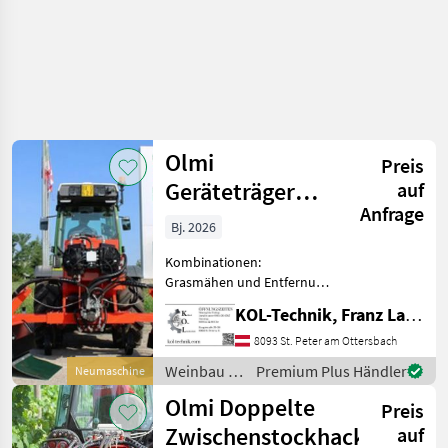
Olmi
Preis
Geräteträger
auf
Anfrage
Comby
Bj. 2026
Kombinationen:
Grasmähen und Entfernung
der Stockaustriebe im
KOL-Technik, Franz Lampl-Küssner
Weinbau und Obstbau, mit
neuem System Happy
8093 St. Peter am Ottersbach
Plant, die Weinstöcke,
Weinbau /
Premium Plus Händler
Neumaschine
Weinreben oder Apfel
Olmi
Olmi Doppelte
Pflanzen werde
Preis
Zwischenstockhackmaschi
auf