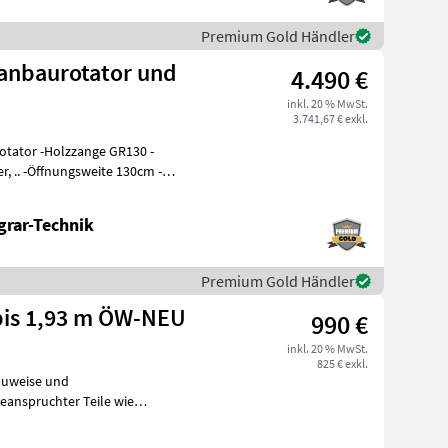
Premium Gold Händler
tanbaurotator und
4.490 €
inkl. 20 % MwSt.
3.741,67 € exkl.
otator -Holzzange GR130 -
grar-Technik
Premium Gold Händler
bis 1,93 m ÖW-NEU
990 €
inkl. 20 % MwSt.
825 € exkl.
auweise und
eanspruchter Teile wie
Gleitlager und durch das verar