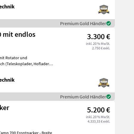
echnik
Premium Gold Händler
 mit endlos
3.300 €
inkl. 20 % MwSt.
2.750 € exkl.
mit Rotator und
eskoplader, Hoflader,
von 9
echnik
Premium Gold Händler
ker
5.200 €
inkl. 20 % MwSt.
4.333,33 € exkl.
700 Frontpacker - Breite