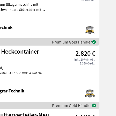
nn !!!Lagermaschine mit
 schwenkbare Stützräder mit
echnik
Premium Gold Händler
-Heckcontainer
2.820 €
inkl. 20 % MwSt.
2.350 € exkl.
d,
el SAT 1800 !!!!Die mit dem
kt!!! -1000 fach b
grar-Technik
Premium Gold Händler
Futterverteiler-Neu