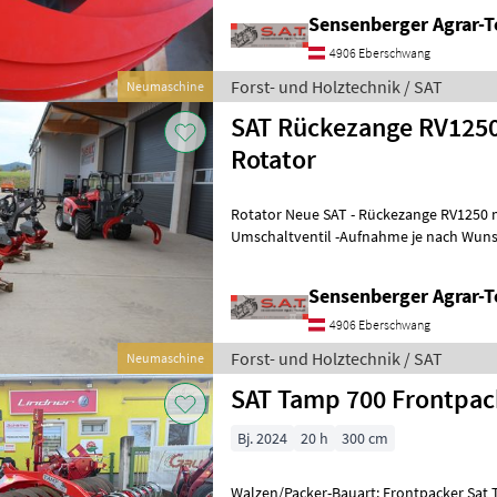
Sensenberger Agrar-T
4906 Eberschwang
Forst- und Holztechnik / SAT
Neumaschine
SAT Rückezange RV1250
Rotator
Rotator Neue SAT - Rückezange RV1250 
Umschaltventil -Aufnahme je nach Wunsch (Tel
Dreipunkt) -Auslegearm mit einer länge 
Sensenberger Agrar-T
4906 Eberschwang
Forst- und Holztechnik / SAT
Neumaschine
SAT Tamp 700 Frontpac
Bj. 2024
20 h
300 cm
Walzen/Packer-Bauart: Frontpacker Sat Tamp 