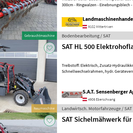
300cm - Ringwalzen - Einebnungsblech - hydraulisch verstellbar -
Dreipunktanbau Kat II
Landmaschinenhande
9102 Mittertrixen
Bodenbearbeitung / SAT
Gebrauchtmaschine
SAT HL 500 Elektrohofl
Treibstoff: Elektrisch, Zusatz-Hydraulikk
Schnellwechselrahmen, hydr. Geräteverr
EFFIZIENT UND UMWELTFREUNDLICH: DE
S.A.T. Sensenberger A
4906 Eberschwang
Landwirtsch. Motorfahrzeuge / SAT
Neumaschine
SAT Sichelmähwerk für