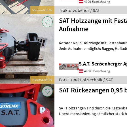
4906 Eberschwang
Traktorzubehör / SAT
Neumaschine
SAT Holzzange mit Fes
Aufnahme
Rotator Neue Holzzange mit Festanbaur
Jede Aufnahme möglich: Bagger, Hoflader, .. -Öffnungsweite 130cm -
Eigengewicht Zange: 156Kg -Gesamt
S.A.T. Sensenberger A
4906 Eberschwang
Forst- und Holztechnik / SAT
Neumaschine
SAT Rückezangen 0,95 
SAT Holzzangen sind durch die Kastenb
Überdimensionierung sämtlicher stark b
Zylinder, Umlenkstangen, 