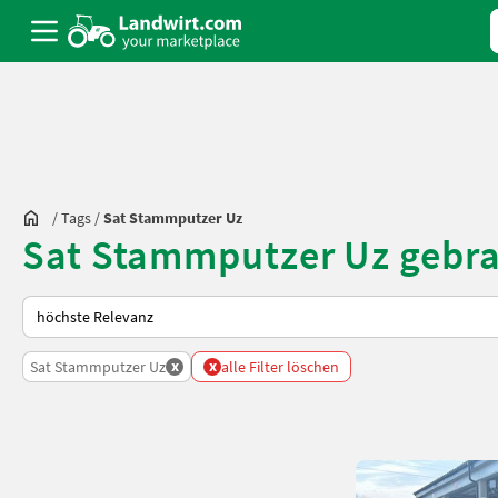
/
Tags
/
Sat Stammputzer Uz
Sat Stammputzer Uz gebra
So wird auf Landwirt.com sortiert
x
x
Sat Stammputzer Uz
alle Filter löschen