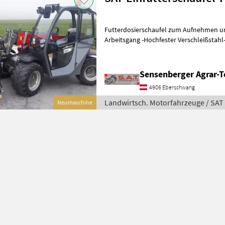
Futterdosierschaufel zum Aufnehmen un
Arbeitsgang -Hochfester Verschleißstahl-Schürfleiste HB 450 -Geeignet
für Mais, CCM usw. -Beidseitige
Sensenberger Agrar-T
4906 Eberschwang
Landwirtsch. Motorfahrzeuge / SAT
Neumaschine