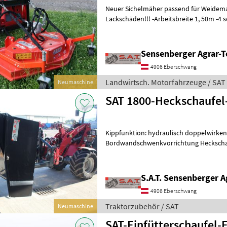
Neuer Sichelmäher passend für Weidema
Lackschäden!!! -Arbeitsbreite 1, 50m -4
Höhenverstellung -3 Fach Messer -
Sensenberger Agrar-T
4906 Eberschwang
Landwirtsch. Motorfahrzeuge / SAT
Neumaschine
SAT 1800-Heckschaufel
Kippfunktion: hydraulisch doppelwirken
Bordwandschwenkvorrichtung Heckschauf
besten Preis-Leistungs-Verhältnis am Mar
S.A.T. Sensenberger A
4906 Eberschwang
Traktorzubehör / SAT
Neumaschine
SAT-Einfütterschaufel-