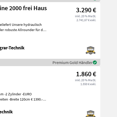
ne 2000 frei Haus
3.290 €
inkl. 20 % MwSt.
2.741,67 € exkl.
liefert Unsere hydraulisch
er robuste Allrounder für das
grar-Technik
Premium Gold Händler
1.860 €
inkl. 20 % MwSt.
1.550 € exkl.
m -2 Zylinder -EURO
iten -Breite 120cm € 1390.- -
echnik