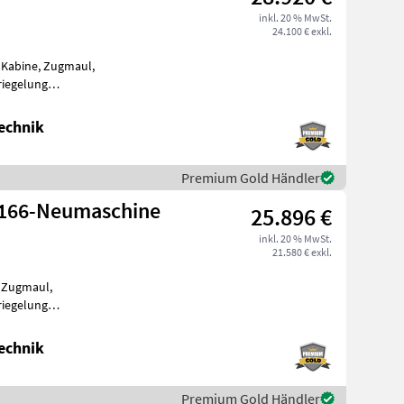
inkl. 20 % MwSt.
24.100 € exkl.
, Kabine, Zugmaul,
riegelung
ader 1166*** - Motor Kub
echnik
Premium Gold Händler
1166-Neumaschine
25.896 €
inkl. 20 % MwSt.
21.580 € exkl.
, Zugmaul,
riegelung
ader 1166*** - Motor Kubota
echnik
Premium Gold Händler