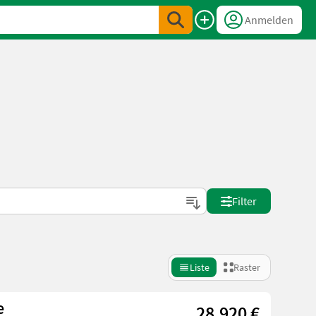
Anmelden
Filter
Liste
Raster
e
28.920 €