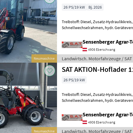
26 PS/19 kW
Bj. 2026
Treibstoff: Diesel, Zusatz-Hydraulikkreis
Schnellwechselrahmen, hydr. Gerätever
+++Einführungsaktion+++ ***SAT Hof-Lo
Sensenberger Agrar-T
4906 Eberschwang
Landwirtsch. Motorfahrzeuge / SAT
Neumaschine
SAT AKTION-Hoflader 
26 PS/19 kW
Treibstoff: Diesel, Zusatz-Hydraulikkreis
Schnellwechselrahmen, hydr. Gerätever
+++Einführungsaktion+++ ***SAT Hof-Lo
D 1
Sensenberger Agrar-T
4906 Eberschwang
Landwirtsch. Motorfahrzeuge / SAT
Neumaschine