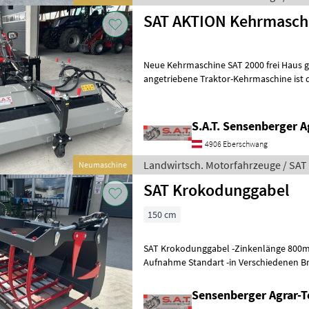
SAT AKTION Kehrmaschi
Neue Kehrmaschine SAT 2000 frei Haus ge
angetriebene Traktor-Kehrmaschine ist d
Reinigen stark verschmutzter
S.A.T. Sensenberger A
4906 Eberschwang
Landwirtsch. Motorfahrzeuge / SAT
Neumaschine
SAT Krokodunggabel
150 cm
SAT Krokodunggabel -Zinkenlänge 800m
Aufnahme Standart -in Verschiedenen Bre
Breite 130cm € 1450, - -Breite 150c
Sensenberger Agrar-T