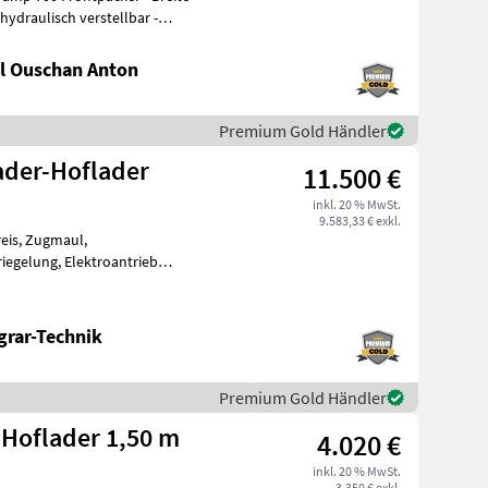
l Ouschan Anton
Premium Gold Händler
ader-Hoflader
11.500 €
inkl. 20 % MwSt.
9.583,33 € exkl.
reis, Zugmaul,
iegelung, Elektroantrieb
R JANSEN® HL-500E
grar-Technik
Premium Gold Händler
 Hoflader 1,50 m
4.020 €
inkl. 20 % MwSt.
3.350 € exkl.