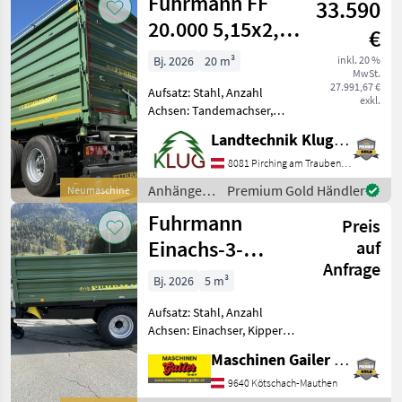
Fuhrmann FF
33.590
20.000 5,15x2,48
€
Tandemkipper
Bj. 2026
20 m³
inkl. 20 %
MwSt.
27.991,67 €
Aufsatz: Stahl, Anzahl
exkl.
Achsen: Tandemachser,
Kipper-Bauart: Dreiseiten-
Landtechnik Klug e. U.
Kipper, Bremse:
Druckluftbremse, Pendel-
8081 Pirching am Traubenberg
Bordwände, Typenschein,
Anhänger /
Premium Gold Händler
Neumaschine
Sattelstützwinde Neue
Fuhrmann
Fuhrmann
Fuhrmann FF 20
Preis
Einachs-3-
auf
Anfrage
Seiten-Kipper 6
Bj. 2026
5 m³
To PROFI
Aufsatz: Stahl, Anzahl
Achsen: Einachser, Kipper-
Bauart: Dreiseiten-Kipper,
Maschinen Gailer GmbH
Typenschein Einachs-3S-
Kipper in serienmäßige
9640 Kötschach-Mauthen
Ausrüstung: -