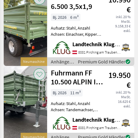
Sattelst
6.500 3,5x1,9
€
Bj. 2026
6 m³
inkl. 20 %
MwSt.
9.158,33 €
Aufsatz: Stahl, Anzahl
exkl.
Achsen: Einachser, Kipper-
Bauart: Dreiseiten-Kipper,
Landtechnik Klug e. U.
Pendel-Bordwände,
Typenschein FUHRMANN FF
8081 Pirching am Traubenberg
6.500 Einachskipper in
Anhänger /
Premium Gold Händler
Neumaschine
serienmäßiger Ausführung:
Fuhrmann
Fuhrmann FF
19.950
10.500 ALPIN I
€
4,14x2,22
Bj. 2026
11 m³
inkl. 20 %
MwSt.
16.625 €
Aufsatz: Stahl, Anzahl
exkl.
Achsen: Tandemachser,
Kipper-Bauart: Dreiseiten-
Landtechnik Klug e. U.
Kipper, Bremse:
Hydraulische Bremse,
8081 Pirching am Traubenberg
Pendel-Bordwände,
Anhänger /
Premium Gold Händler
Neumaschine