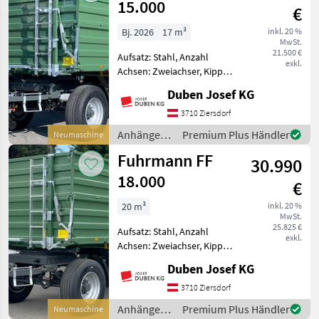
15.000
€
Bj. 2026
17 m³
inkl. 20 %
MwSt.
21.500 €
Aufsatz: Stahl, Anzahl
exkl.
Achsen: Zweiachser, Kipper-
Bauart: Dreiseiten-Kipper,
Duben Josef KG
Bremse: Hydraulische
Bremse, Pendel-
3710 Ziersdorf
Bordwände, Typenschein
Anhänger /
Premium Plus Händler
Neumaschine
Ausstellungsmaschine zum
Fuhrmann
Fuhrmann FF
Aktionspr
30.990
18.000
€
20 m³
inkl. 20 %
MwSt.
25.825 €
Aufsatz: Stahl, Anzahl
exkl.
Achsen: Zweiachser, Kipper-
Bauart: Dreiseiten-Kipper,
Duben Josef KG
Bremse: Druckluftbremse,
Pendel-Bordwände,
3710 Ziersdorf
Typenschein Aktionspreis:
Anhänger /
Premium Plus Händler
Neumaschine
40-km/h-Ausführung, 5150