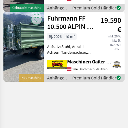
eingeladen, unsere Modelle
Anhänger /
Premium Gold Händler
Gebrauchtmaschine
vor Ort zu besic
Fuhrmann
Fuhrmann FF
19.590
10.500 ALPIN 1
€
TDS10414AL
Bj. 2026
10 m³
inkl. 20 %
MwSt.
16.325 €
Aufsatz: Stahl, Anzahl
exkl.
Achsen: Tandemachser,
Kipper-Bauart: Dreiseiten-
Maschinen Gailer GmbH
Kipper, Bremse:
Hydraulische Bremse,
9640 Kötschach-Mauthen
Typenschein, Pendel-
Anhänger /
Premium Gold Händler
Neumaschine
Bordwände Neuer Tandem-
Fuhrmann
3 Seiten-Kipper *