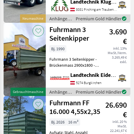
Landtechnik Klug e. U.
Kipper, Bremse:
Druckluftbremse, Pendel-
8081 Pirching am Traubenberg
Bordwände, Typenschein,
Anhänger /
Premium Gold Händler
Neumaschine
Sattelstützwinde Neuer,
Fuhrmann
Fuhrmann 3
lagernder Fu
3.690
Seitenkipper
€
Bj. 1990
inkl. 13%
MwSt./Verm.
3.265,49 €
Fuhrmann 3 Seitenkipper -
exkl.
Brückenmass 2900x1800 -
Baujahr 1990 -
Landtechnik Eidenhammer GmbH
Einachskipper - Grundwand
35 cm - Aufsatzwand 100cm
5274 Burgkirchen
- Bremsachse mit
Anhänger /
Premium Gold Händler
Gebrauchtmaschine
Umsteckbremse - Re
Fuhrmann
Fuhrmann FF
26.690
16.000 4,55x2,35
€
Bj. 2026
16 m³
inkl. 20 %
MwSt.
22.241,67 €
Aufsatz: Stahl, Anzahl