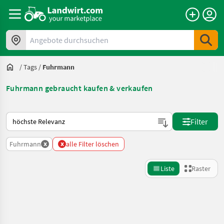
Angebote durchsuchen
/
Tags
/
Fuhrmann
Fuhrmann gebraucht kaufen & verkaufen
So wird auf Landwirt.com sortiert
Filter
x
x
Fuhrmann
alle Filter löschen
Liste
Raster
Suche