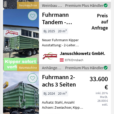
Stockputzer
Weinbau /
Premium Plus Händler
Neumaschine
Fuhrmann
Fuhrmann
Preis
Tandem -
auf
Anfrage
3Seiten-Kipper
Bj. 2025
20 m³
20 To
Neuer Fuhrmann Kipper
Ausstattung: - 2-Leiter
Druckluftbremse für
Januschkowetz GmbH.
Tandem 40km/h mit ALB -
Stahlbordwände 800mm -
3376 Ennsbach
Aufsatzwände 800mm -
Anhänger /
Premium Plus Händler
Neumaschine
Kompletträder 385/
Fuhrmann
Fuhrmann 2-
33.600
achs 3 Seiten
€
Bj. 2024
20 m³
inkl. 20 %
MwSt.
28.000 €
Aufsatz: Stahl, Anzahl
exkl.
Achsen: Zweiachser, Kipper-
Bauart: Dreiseiten-Kipper,