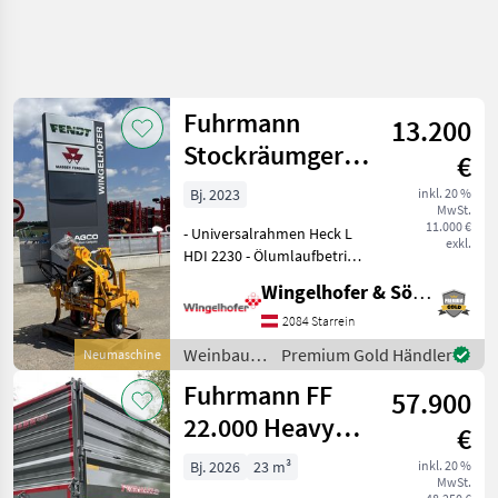
Fuhrmann
13.200
Stockräumgerät
€
HDI2230
Bj. 2023
inkl. 20 %
MwSt.
11.000 €
- Universalrahmen Heck L
exkl.
HDI 2230 - Ölumlaufbetrieb
- Adapter für
Wingelhofer & Söhne GmbH
Frontkraftheber - Luftreifen
- Flachschar - Rotocep
2084 Starrein
rechts - Anschlussset für
Weinbau /
Premium Gold Händler
Neumaschine
Rotocep - Steu
Fuhrmann
Fuhrmann FF
57.900
22.000 Heavy
€
Duty
Bj. 2026
23 m³
inkl. 20 %
MwSt.
Tandemkipper