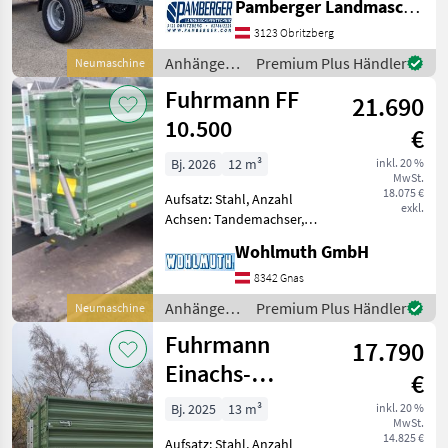
Pamberger Landmaschinentechnik GmbH
Bremse: Druckluftbremse,
Typenschein, Plane
3123 Obritzberg
5150x2480, BW 800 + 800
Anhänger /
Premium Plus Händler
Neumaschine
mm höchstzulässiges Gesa
Fuhrmann
Fuhrmann FF
21.690
10.500
€
Bj. 2026
12 m³
inkl. 20 %
MwSt.
18.075 €
Aufsatz: Stahl, Anzahl
exkl.
Achsen: Tandemachser,
Kipper-Bauart: Dreiseiten-
Wohlmuth GmbH
Kipper, Bremse:
Druckluftbremse, Pendel-
8342 Gnas
Bordwände, Typenschein,
Anhänger /
Premium Plus Händler
Neumaschine
Sattelstützwinde
Fuhrmann
Fuhrmann
Fuhrmann FF 10.500
17.790
Einachs-
€
Dreiseitenkipper
Bj. 2025
13 m³
inkl. 20 %
MwSt.
FF 8.000
14.825 €
Aufsatz: Stahl, Anzahl