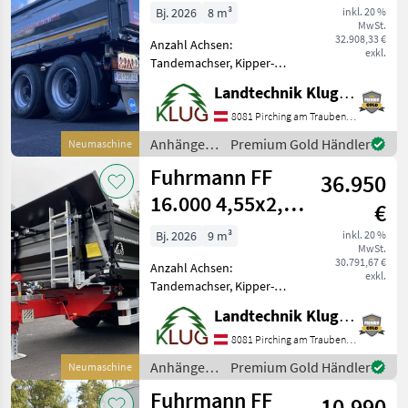
Heavy Duty
Bj. 2026
8 m³
inkl. 20 %
MwSt.
32.908,33 €
Anzahl Achsen:
exkl.
Tandemachser, Kipper-
Bauart: Dreiseiten-Kipper,
Landtechnik Klug e. U.
Bremse: Druckluftbremse,
hydr.
8081 Pirching am Traubenberg
Bordwandverriegelung,
Anhänger /
Premium Gold Händler
Neumaschine
autom. Rückwand, Pendel-
Fuhrmann
Fuhrmann FF
Bordwände, Typenschein,
36.950
Hydrauli
16.000 4,55x2,48
€
Heavy Duty
Bj. 2026
9 m³
inkl. 20 %
MwSt.
30.791,67 €
Anzahl Achsen:
exkl.
Tandemachser, Kipper-
Bauart: Dreiseiten-Kipper,
Landtechnik Klug e. U.
Bremse: Druckluftbremse,
hydr.
8081 Pirching am Traubenberg
Bordwandverriegelung,
Anhänger /
Premium Gold Händler
Neumaschine
autom. Rückwand, Pendel-
Fuhrmann
Fuhrmann FF
Bordwände, Typenschein,
10.990