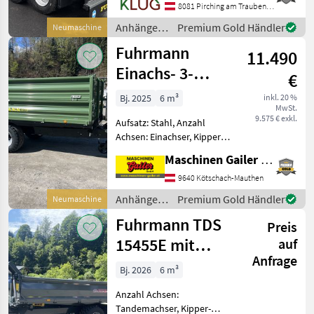
Druckluftbremse, hydr.
8081 Pirching am Traubenberg
Bordwandverriegelung,
Anhänger /
Premium Gold Händler
Neumaschine
autom. Rückwand, Pendel-
Fuhrmann
Fuhrmann
Bordwände, Typen
11.490
Einachs- 3-
€
Seiten-Kipper
Bj. 2025
6 m³
inkl. 20 %
MwSt.
6,5 To PROFI
9.575 € exkl.
Aufsatz: Stahl, Anzahl
Achsen: Einachser, Kipper-
Bauart: Dreiseiten-Kipper,
Maschinen Gailer GmbH
Bremse: Hydraulische
Bremse, Typenschein
9640 Kötschach-Mauthen
Einachs-3S-Kipper in
Anhänger /
Premium Gold Händler
Neumaschine
serienmäßige Ausrüstung: -
Fuhrmann
Fuhrmann TDS
höc
Preis
15455E mit
auf
Anfrage
Schotterklappe
Bj. 2026
6 m³
Anzahl Achsen:
Tandemachser, Kipper-