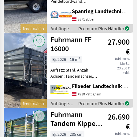
Pendelbordwand
links/rechts/hinten
Spanring Landtechnik Gmbh
abklappbare Wände
Druckluftanlage
2871 Zöbern
Typenschein 25 km/h
Anhänger /
Premium Plus Händler
Neumaschine
Fabriksneu Bj. 2025 wegen
Fuhrmann
Fuhrmann FF
BETRIEBS-STILLLEGUNG (ni
27.900
16000
€
Bj. 2026
16 m³
inkl. 20 %
MwSt.
23.250 €
Aufsatz: Stahl, Anzahl
exkl.
Achsen: Tandemachser,
Kipper-Bauart: Dreiseiten-
Flixeder Landtechnik GmbH
Kipper, Bremse:
Druckluftbremse, autom.
4910 Pattigham
Rückwand, Pendel-
Anhänger /
Premium Plus Händler
Neumaschine
Bordwände, Typenschein,
Fuhrmann
Fuhrmann
Sattelstützwinde, Aut
26.690
Tandem Kipper
€
FF 16.000
Bj. 2026
235 cm
inkl. 20 %