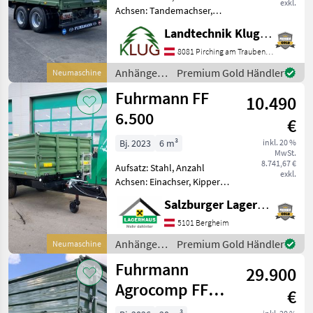
exkl.
Achsen: Tandemachser,
Kipper-Bauart: Dreiseiten-
Landtechnik Klug e. U.
Kipper, Bremse:
Druckluftbremse,
8081 Pirching am Traubenberg
Typenschein, Pendel-
Anhänger /
Premium Gold Händler
Neumaschine
Bordwände,
Fuhrmann
Fuhrmann FF
Sattelstützwinde Neuer
10.490
FUHRMANN FF 1
6.500
€
Bj. 2023
6 m³
inkl. 20 %
MwSt.
8.741,67 €
Aufsatz: Stahl, Anzahl
exkl.
Achsen: Einachser, Kipper-
Bauart: Dreiseiten-Kipper,
Salzburger Lagerhaus-Technik
Bremse: Hydraulische
Bremse, Pendel-
5101 Bergheim
Bordwände, Typenschein
Anhänger /
Premium Gold Händler
Neumaschine
Neuer Einachs 3-Seiten
Fuhrmann
Fuhrmann
Kipper vom ö
29.900
Agrocomp FF
€
18.000