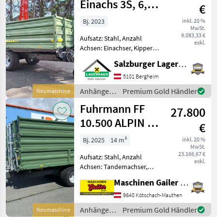
Einachs 3S, 6,5
€
To
Bj. 2023
inkl. 20 %
MwSt.
9.083,33 €
Aufsatz: Stahl, Anzahl
exkl.
Achsen: Einachser, Kipper-
Bauart: Dreiseiten-Kipper,
Salzburger Lagerhaus-Technik
Bremse: Hydraulische
Bremse, Pendel-Bordwände
5101 Bergheim
Der Fuhrmann Kipper 6, 5
Anhänger /
Premium Gold Händler
Neumaschine
Tonnen Einachs verfügt
Fuhrmann
Fuhrmann FF
27.800
10.500 ALPIN 1
€
TDS10414AL,
Bj. 2025
14 m³
inkl. 20 %
MwSt.
Schotterklappe
23.166,67 €
Aufsatz: Stahl, Anzahl
exkl.
Achsen: Tandemachser,
Kipper-Bauart: Dreiseiten-
Maschinen Gailer GmbH
Kipper, Bremse:
Hydraulische Bremse,
9640 Kötschach-Mauthen
autom. Rückwand, Pendel-
Anhänger /
Premium Gold Händler
Neumaschine
Bordwände, Typenschein,