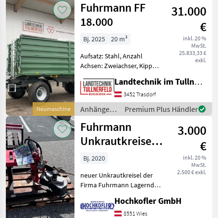
Fuhrmann FF
Brücke : 4.150 m
31.000
18.000
€
Bj. 2025
20 m³
inkl. 20 %
MwSt.
25.833,33 €
Aufsatz: Stahl, Anzahl
exkl.
Achsen: Zweiachser, Kipper-
Bauart: Dreiseiten-Kipper,
Landtechnik im Tullnerfeld Wilhelm Bayerl GmbH
Bremse: Druckluftbremse,
Pendel-Bordwände,
3452 Trasdorf
Typenschein # Technische
Anhänger /
Premium Plus Händler
Neumaschine
Daten: - **Baujahr:** 20
Fuhrmann
Fuhrmann
3.000
Unkrautkreisel
€
UK1
Bj. 2020
inkl. 20 %
MwSt.
2.500 € exkl.
neuer Unkrautkreisel der
Firma Fuhrmann Lagernd
und sofort einsatzbereit.
Hochkofler GmbH
Standort: 8551 Wies
Weinbau Stockräumer /
8551 Wies