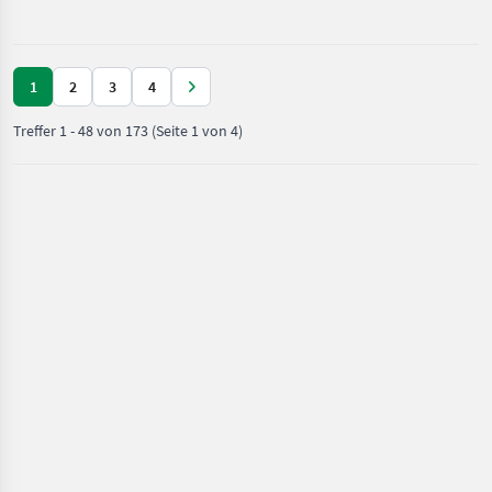
Fuhrmann
1
2
3
4
Treffer
1
-
48
von
173
(Seite 1 von 4)