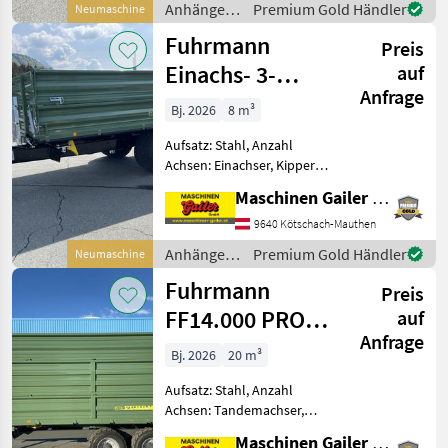
Anhänger /
Premium Gold Händler
Neumaschine
höchstzulässiges
Fuhrmann
Fuhrmann
Gesamtgewicht:
Preis
Einachs- 3-
auf
Anfrage
Seiten-Kipper 8
Bj. 2026
8 m³
To PROFI
Aufsatz: Stahl, Anzahl
Achsen: Einachser, Kipper-
Bauart: Dreiseiten-Kipper,
Maschinen Gailer GmbH
Bremse: Hydraulische
Bremse, Pendel-
9640 Kötschach-Mauthen
Bordwände, Typenschein
Anhänger /
Premium Gold Händler
Neumaschine
Einachs-3S-Kipper,
Fuhrmann
Fuhrmann
Plateaugröße 414
Preis
FF14.000 PROFI-
auf
Anfrage
Tandem
Bj. 2026
20 m³
Aufsatz: Stahl, Anzahl
Achsen: Tandemachser,
Kipper-Bauart: Dreiseiten-
Maschinen Gailer GmbH