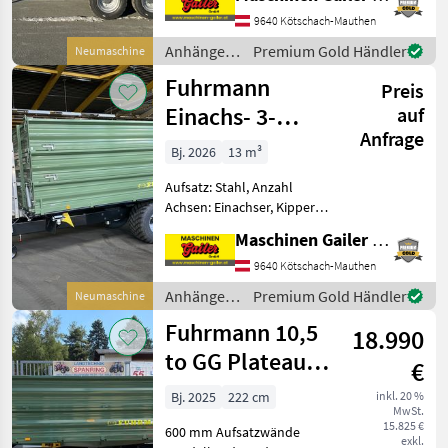
Kipper, Bremse:
Druckluftbremse, hydr.
9640 Kötschach-Mauthen
Bordwandverriegelung,
Anhänger /
Premium Gold Händler
Neumaschine
autom. Rückwand, Pendel-
Fuhrmann
Fuhrmann
Bordwände, Typen
Preis
Einachs- 3-
auf
Anfrage
Seiten-Kipper 8
Bj. 2026
13 m³
To PROFI
Aufsatz: Stahl, Anzahl
Achsen: Einachser, Kipper-
Bauart: Dreiseiten-Kipper,
Maschinen Gailer GmbH
Bremse: Hydraulische
Bremse, Typenschein
9640 Kötschach-Mauthen
Einachs-3S-Kipper,
Anhänger /
Premium Gold Händler
Neumaschine
Plateaugröße
Fuhrmann
Fuhrmann 10,5
4140x2150mm, serien
18.990
to GG Plateau
€
4550x2220x600
Bj. 2025
222 cm
inkl. 20 %
MwSt.
mm
15.825 €
600 mm Aufsatzwände
exkl.