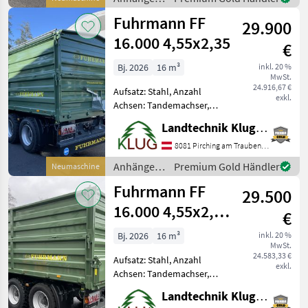
Typenschein,
Fuhrmann
Fuhrmann FF
Sattelstützwinde
29.900
Fuhrmann FF 10.
16.000 4,55x2,35
€
Bj. 2026
16 m³
inkl. 20 %
MwSt.
24.916,67 €
Aufsatz: Stahl, Anzahl
exkl.
Achsen: Tandemachser,
Kipper-Bauart: Dreiseiten-
Landtechnik Klug e. U.
Kipper, Bremse:
Druckluftbremse, Pendel-
8081 Pirching am Traubenberg
Bordwände, Typenschein,
Anhänger /
Premium Gold Händler
Neumaschine
Sattelstützwinde, Plane FF
Fuhrmann
Fuhrmann FF
16.000 Tan
29.500
16.000 4,55x2,35
€
PROFI
Bj. 2026
16 m³
inkl. 20 %
MwSt.
24.583,33 €
Aufsatz: Stahl, Anzahl
exkl.
Achsen: Tandemachser,
Kipper-Bauart: Dreiseiten-
Landtechnik Klug e. U.
Kipper, Bremse: