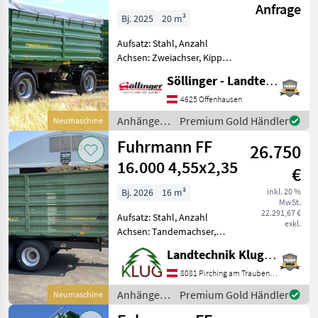
Anfrage
Bj. 2025
20 m³
Aufsatz: Stahl, Anzahl
Achsen: Zweiachser, Kipper-
Bauart: Zweiseiten-Kipper,
Söllinger - Landtechnik GmbH
Bremse: Druckluftbremse,
hydr.
4625 Offenhausen
Bordwandverriegelung,
Anhänger /
Premium Gold Händler
Neumaschine
Mittelrunge, Pendel-
Fuhrmann
Fuhrmann FF
Bordwände, Typenschein
26.750
16.000 4,55x2,35
€
Bj. 2026
16 m³
inkl. 20 %
MwSt.
22.291,67 €
Aufsatz: Stahl, Anzahl
exkl.
Achsen: Tandemachser,
Kipper-Bauart: Dreiseiten-
Landtechnik Klug e. U.
Kipper, Bremse:
Druckluftbremse, Pendel-
8081 Pirching am Traubenberg
Bordwände, Typenschein,
Anhänger /
Premium Gold Händler
Neumaschine
Sattelstützwinde Neuer 16
Fuhrmann
Tonnen GGW