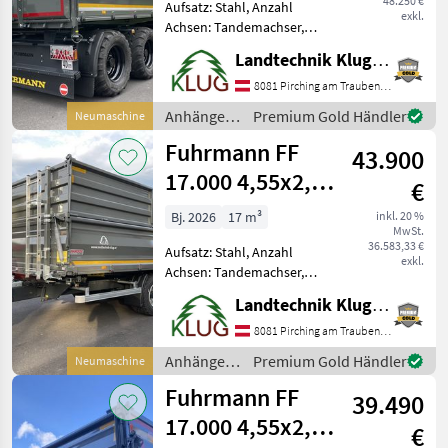
48.250 €
Aufsatz: Stahl, Anzahl
exkl.
Achsen: Tandemachser,
Kipper-Bauart: Dreiseiten-
Landtechnik Klug e. U.
Kipper, Bremse:
Druckluftbremse, hydr.
8081 Pirching am Traubenberg
Bordwandverriegelung,
Anhänger /
Premium Gold Händler
Neumaschine
autom. Rückwand, Pendel-
Fuhrmann
Fuhrmann FF
Bordwände, Typen
43.900
17.000 4,55x2,48
€
Heavy Duty
Bj. 2026
17 m³
inkl. 20 %
MwSt.
36.583,33 €
Aufsatz: Stahl, Anzahl
exkl.
Achsen: Tandemachser,
Kipper-Bauart: Dreiseiten-
Landtechnik Klug e. U.
Kipper, Bremse:
Druckluftbremse, hydr.
8081 Pirching am Traubenberg
Bordwandverriegelung,
Anhänger /
Premium Gold Händler
Neumaschine
autom. Rückwand, Pendel-
Fuhrmann
Fuhrmann FF
Bordwände, Typen
39.490
17.000 4,55x2,35
€