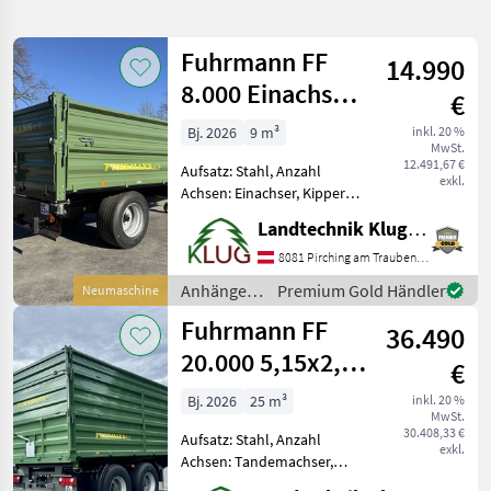
verfeinern
Fuhrmann FF
14.990
Kategorie
Land
Filter
2
8.000 Einachs
€
4,14x2,15
173
Bj. 2026
9 m³
inkl. 20 %
AKTUELLER
Zurücksetzen
Ergebnisse
MwSt.
PFAD
12.491,67 €
anzeigen
Aufsatz: Stahl, Anzahl
exkl.
Fuhrmann
Achsen: Einachser, Kipper-
Bauart: Dreiseiten-Kipper,
Landtechnik Klug e. U.
KATEGORIE
Bremse: Hydraulische
WÄHLEN
Bremse, Pendel-
8081 Pirching am Traubenberg
Bordwände, Typenschein
Anhänger /
Premium Gold Händler
Neumaschine
Landtechnik
171
Neuer FUHRMANN FF 8.000
Fuhrmann
Fuhrmann FF
Einachskipp
36.490
Bautechnik
1
20.000 5,15x2,48
€
- LAGERND
Realitätenmarkt
1
Bj. 2026
25 m³
inkl. 20 %
MwSt.
30.408,33 €
Aufsatz: Stahl, Anzahl
MARKTPLATZ
exkl.
Achsen: Tandemachser,
Kipper-Bauart: Dreiseiten-
Marktplatz
Händlerangebote
Kleinanzeigen