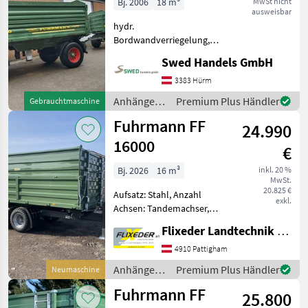
Bj. 2006
18 m³
MwSt nicht
ausweisbar
Seitenwandklappung
hydr.
Bordwandverriegelung,
Pendel-Bordwände,
Swed Handels GmbH
Typenschein 2 x 60er
Wände + 12 cm Aufsatz FR
3383 Hürm
links Hydraulische
Anhänger /
Premium Plus Händler
Gebrauchtmaschine
Bordwand Bereifung 385/65
Fuhrmann
Fuhrmann FF
R22, 5 2 Zylinder 40 km/h
24.990
16000
€
Bj. 2026
16 m³
inkl. 20 %
MwSt.
20.825 €
Aufsatz: Stahl, Anzahl
exkl.
Achsen: Tandemachser,
Kipper-Bauart: Dreiseiten-
Flixeder Landtechnik GmbH
Kipper, Bremse:
Druckluftbremse, Pendel-
4910 Pattigham
Bordwände, Typenschein,
Anhänger /
Premium Plus Händler
Neumaschine
Sattelstützwinde
Fuhrmann
Fuhrmann FF
Technische Daten:
25.800