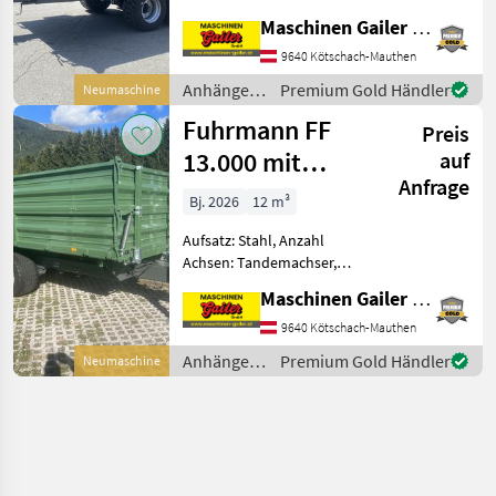
Bauart: Dreiseiten-Kipper,
Maschinen Gailer GmbH
Bremse: Hydraulische
Bremse, autom. Rückwand,
9640 Kötschach-Mauthen
Pendel-Bordwände,
Anhänger /
Premium Gold Händler
Neumaschine
Typenschein,
Fuhrmann
Fuhrmann FF
Sattelstützwinde Neuer
Preis
Tandem-3
13.000 mit
auf
Anfrage
Schotterklappe
Bj. 2026
12 m³
Aufsatz: Stahl, Anzahl
Achsen: Tandemachser,
Kipper-Bauart: Dreiseiten-
Maschinen Gailer GmbH
Kipper, Bremse:
Druckluftbremse, Pendel-
9640 Kötschach-Mauthen
Bordwände, Typenschein,
Anhänger /
Premium Gold Händler
Neumaschine
Sattelstützwinde,
Fuhrmann
Automatische Rückwa