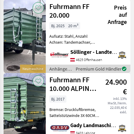
Fuhrmann
Fuhrmann FF
Sattelstützwinde
Preis
20.000
auf
Anfrage
Bj. 2025
20 m³
Aufsatz: Stahl, Anzahl
Achsen: Tandemachser,
Kipper-Bauart: Dreiseiten-
Söllinger - Landtechnik GmbH
Kipper, Bremse:
Druckluftbremse,
4625 Offenhausen
Typenschein, Pendel-
Anhänger /
Premium Gold Händler
Neumaschine
Bordwände,
Fuhrmann
Fuhrmann FF
Sattelstützwinde
24.900
Tandemkipper + höc
10.000 ALPIN
€
KIPPER
Bj. 2017
inkl. 13%
MwSt./Verm.
22.035,40 €
Bremse: Druckluftbremse,
exkl.
Sattelstützwinde 3X 60CM
WÄNDE Während unserer
Gady Landmaschinen GmbH
Öffnungszeiten sind Sie
jederzeit herzlich dazu
8403 Lebring