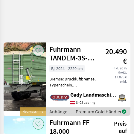
Fuhrmann
20.490
TANDEM-3S-
€
KIPPER ALPIN
Bj. 2024
2220 cm
inkl. 20 %
MwSt.
10,5T
17.075 €
Bremse: Druckluftbremse,
exkl.
Typenschein,
Sattelstützwinde -
Gady Landmaschinen GmbH
Sattelstützwinde mit 2
Geschwindigkeiten -
8403 Lebring
Stahlplateau 4.550 × 2.220 ×
Anhänger /
Premium Gold Händler
Neumaschine
5 mm - Pendelwand
Fuhrmann
Fuhrmann FF
beidseitig - 2-Le
Preis
18.000
auf