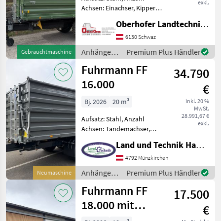
exkl.
Achsen: Einachser, Kipper-
Bauart: Dreiseiten-Kipper,
Oberhofer Landtechnik GmbH
Bremse: Hydraulische
Bremse, Pendel-
6130 Schwaz
Bordwände, Typenschein
Anhänger /
Premium Plus Händler
Gebrauchtmaschine
Fuhrmann Einachs-3S-
Fuhrmann
Fuhrmann FF
Kipper - höc
34.790
16.000
€
Bj. 2026
20 m³
inkl. 20 %
MwSt.
28.991,67 €
Aufsatz: Stahl, Anzahl
exkl.
Achsen: Tandemachser,
Kipper-Bauart: Dreiseiten-
Land und Technik HandelsgesmbH
Kipper, Bremse:
Druckluftbremse, Pendel-
4792 Münzkirchen
Bordwände, Typenschein,
Anhänger /
Premium Plus Händler
Neumaschine
Hydraulischer Stützfuß •
Fuhrmann
Fuhrmann FF
Fassungsver
17.500
18.000 mit
€
Hydraulischer