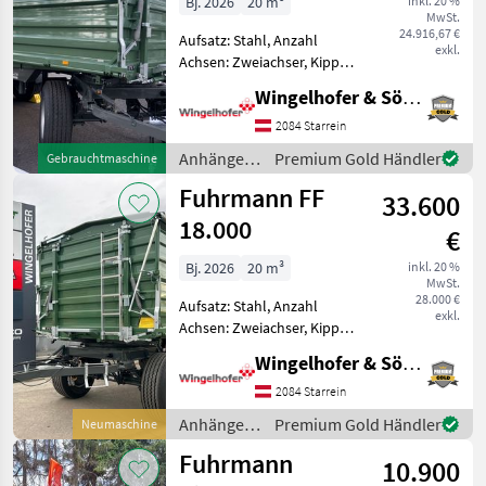
Bj. 2026
20 m³
inkl. 20 %
MwSt.
24.916,67 €
Aufsatz: Stahl, Anzahl
exkl.
Achsen: Zweiachser, Kipper-
Bauart: Dreiseiten-Kipper,
Wingelhofer & Söhne GmbH
Bremse: Druckluftbremse,
Pendel-Bordwände,
2084 Starrein
Typenschein Fuhrmann
Anhänger /
Premium Gold Händler
Gebrauchtmaschine
Agrocomp 18 Tonner
Fuhrmann
Fuhrmann FF
Zweiachs-
33.600
18.000
€
Bj. 2026
20 m³
inkl. 20 %
MwSt.
28.000 €
Aufsatz: Stahl, Anzahl
exkl.
Achsen: Zweiachser, Kipper-
Bauart: Dreiseiten-Kipper,
Wingelhofer & Söhne GmbH
Bremse: Druckluftbremse,
Pendel-Bordwände,
2084 Starrein
Typenschein, Plane
Anhänger /
Premium Gold Händler
Neumaschine
serienmäßige Ausrüstung -
Fuhrmann
Fuhrmann
höchs
10.900