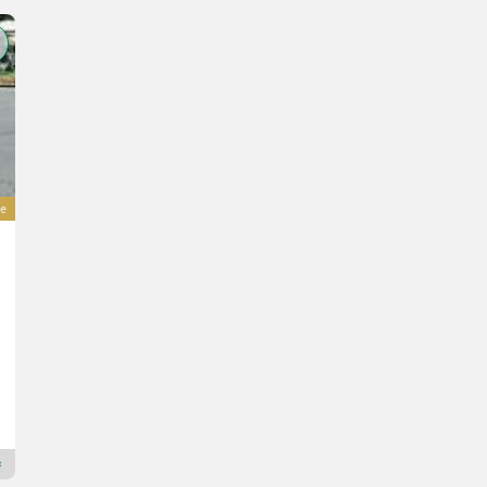
e
Fuhrmann TDS 15455E mit Schotterklappe
Preis auf Anfrage
Bj. 2026
6 m³
Maschinen Gailer GmbH
9640 Kärnten
Premium Gold Händler