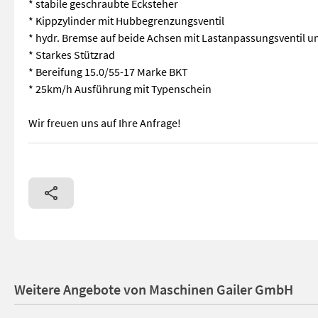
* stabile geschraubte Ecksteher
* Kippzylinder mit Hubbegrenzungsventil
* hydr. Bremse auf beide Achsen mit Lastanpassungsventil u
* Starkes Stützrad
* Bereifung 15.0/55-17 Marke BKT
* 25km/h Ausführung mit Typenschein
Wir freuen uns auf Ihre Anfrage!
Neuer Tandem-3 Seiten-Kipper * Gesamtgewicht 10500kg, Nut
Weitere Angebote von Maschinen Gailer GmbH