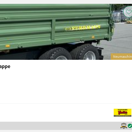
Neumaschin
lappe