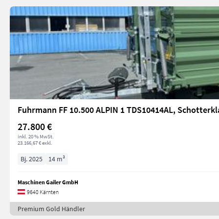
Fuhrmann FF 10.500 ALPIN 1 TDS10414AL, Schotterk
27.800 €
inkl. 20 % MwSt.
23.166,67 € exkl.
Bj. 2025
14 m³
Maschinen Gailer GmbH
9640 Kärnten
Premium Gold Händler