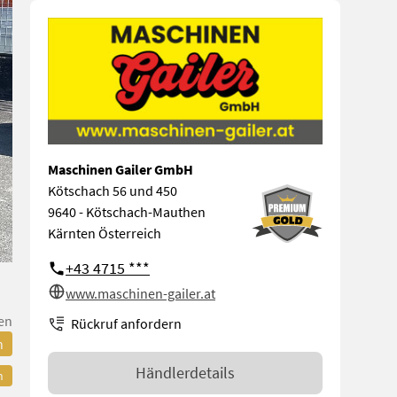
Maschinen Gailer GmbH
Kötschach 56 und 450
9640 - Kötschach-Mauthen
Kärnten Österreich
+43 4715 ***
www.maschinen-gailer.at
en
Rückruf anfordern
n
Händlerdetails
n