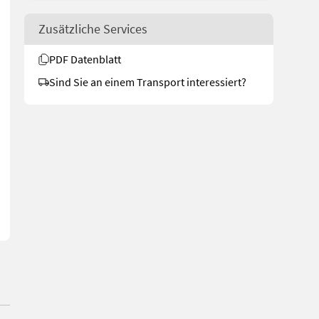
Zusätzliche Services
PDF Datenblatt
Sind Sie an einem Transport interessiert?
rundbordwandhöhe 600mm, Aufsatzbordwände mit 600mm * abklappbar