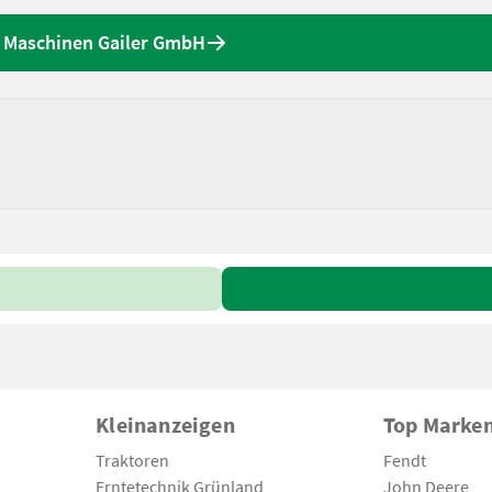
 Maschinen Gailer GmbH
Kleinanzeigen
Top Marke
Traktoren
Fendt
Erntetechnik Grünland
John Deere