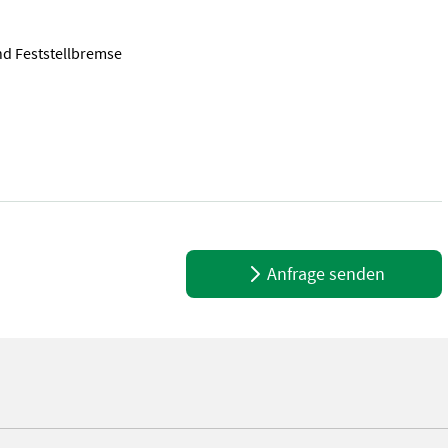
nd Feststellbremse
zlast 7770kg * Plateauinnenmaße: Länge 4070mm, Breite 2150mm * G
Anfrage senden