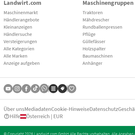
Landwirt.com
Maschinengruppen
Maschinenmarkt
Traktoren
Händlerangebote
Mähdrescher
Kleinanzeigen
Rundballenpressen
Händlersuche
Pflüge
Versteigerungen
Güllefässer
Alle Kategorien
Holzspalter
Alle Marken
Baumaschinen
Anzeige aufgeben
Anhänger
Über uns
Mediadaten
Cookie-Hinweise
Datenschutz
Geschä
Hilfe
Österreich | EUR
© Copyright 2026 Landwirt.com GmbH Alle Rechte vorbehalten. Alle Angaben 