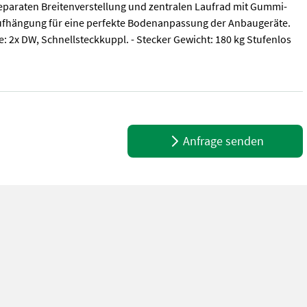
eparaten Breitenverstellung und zentralen Laufrad mit Gummi-
laufhängung für eine perfekte Bodenanpassung der Anbaugeräte.
sse: 2x DW, Schnellsteckkuppl. - Stecker Gewicht: 180 kg Stufenlos
eiten im Wein- und Obstbau. Die Voführmaschine ist mit folgenden G
Anfrage senden