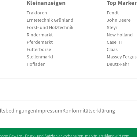
Kleinanzeigen
Top Marke
Traktoren
Fendt
Erntetechnik Grünland
John Deere
Forst- und Holztechnik
Steyr
Rindermarkt
New Holland
Pferdemarkt
Case IH
Futterbörse
Claas
Stellenmarkt
Massey Fergu
Hofladen
Deutz-Fahr
ftsbedingungen
Impressum
Konformitätserklärung
ohne Gewähr - Druck- und Satzfehler vorbehalten.
marktplatz@landwirt.com