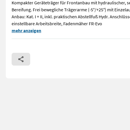
Kompakter Geräteträger für Frontanbau mit hydraulischer, s
Bereifung. Frei bewegliche Trägerarme (-5°/+25°) mit Einze
Anbau: Kat. I + II, inkl. praktischen Abstellfuß Hydr. Anschlü
einstellbare Arbeitsbreite, Fadenmäher FR-Evo
Einzigartiger Geräteträger für verschiedene Einsatzmöglichk
mehr anzeigen