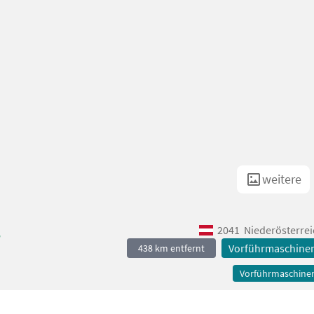
weitere
2041
Niederösterrei
r
Vorführmaschine
438 km entfernt
Vorführmaschine