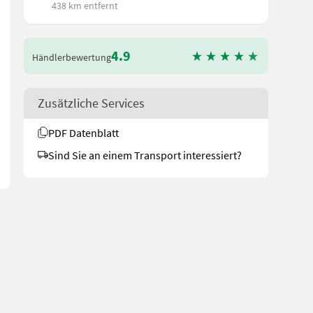
438 km entfernt
4.9
Händlerbewertung
eräten bestückt: - Krümler beidseitig - Fadenmäher links - Roll- u
Zusätzliche Services
PDF Datenblatt
Sind Sie an einem Transport interessiert?