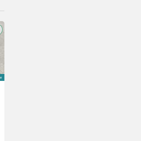
ne
Claas C430
28.200 €
inkl. 20 % MwSt.
23.500 € exkl.
Bj. 2024
430 cm
Schuster Landtechnik Grund
2041 Niederösterreich