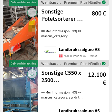
überzeugt durch höchste
Weinbau /
Premium Plus Händler
Gebrauchtmaschine
Verarbeitungsqualität.
Wottle
Sonstige
800 €
Potetsorterer /
Pakker
== Mer informasjon (NO) ==
mascus_category:
constructioncomponents
merke: Potetsorterer /
Landbrukssalg.no AS
Please provide reference
number upon request: 8782
7080 H Trondheim – Tromsø
See en.landbrukssalg.
Weinbau /
Premium Plus Händler
Gebrauchtmaschine
Sonstige
Sonstige C550 x
12.100
2500
€
potetsorterer
== Mer informasjon (NO) ==
mascus_category: agridrills
Please provide reference
number upon request: 6157
Landbrukssalg.no AS