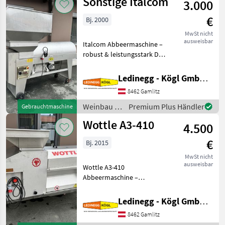
Sonstige Italcom
3.000
€
Bj. 2000
MwSt nicht
ausweisbar
Italcom Abbeermaschine –
robust & leistungsstark Die
Italcom Abbeermaschine
überzeugt mit einer
Ledinegg - Kögl GmbH - Obst- und Weinbautechnik
maximalen Abbeerleistung
8462 Gamlitz
von 16 Tonnen pro Stunde
und ist damit id
Weinbau /
Premium Plus Händler
Gebrauchtmaschine
Sonstige
Wottle A3-410
4.500
€
Bj. 2015
MwSt nicht
ausweisbar
Wottle A3-410
Abbeermaschine –
leistungsstark & schonend
Die Wottle A3-410 ist eine
Ledinegg - Kögl GmbH - Obst- und Weinbautechnik
robuste
8462 Gamlitz
Edelstahlausführung und