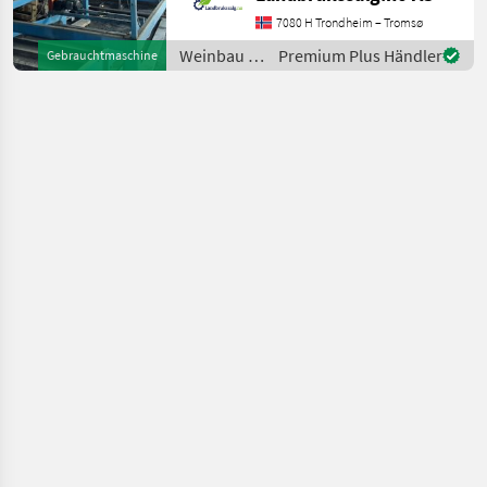
See
en.landbrukssalg.no/6157
7080 H Trondheim – Tromsø
for more images Specificati
Weinbau /
Premium Plus Händler
Gebrauchtmaschine
Sonstige