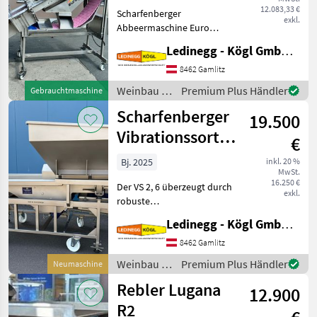
12.083,33 €
Scharfenberger
exkl.
Abbeermaschine Euro
Select – sehr schonendes
Ledinegg - Kögl GmbH - Obst- und Weinbautechnik
Abbeeren, komplett aus
Edelstahl Beschreibung: Die
8462 Gamlitz
Scharfenberger Euro Select
Weinbau /
Premium Plus Händler
Gebrauchtmaschine
wurde für ein besonders
Scharfenberger
Scharfenberger
19.500
Vibrationssortiertisch
€
VS 2,6
Bj. 2025
inkl. 20 %
MwSt.
16.250 €
Der VS 2, 6 überzeugt durch
exkl.
robuste
Edelstahlausführung, hohe
Ledinegg - Kögl GmbH - Obst- und Weinbautechnik
Leistungsfähigkeit und
praxisgerechte Ausstattung.
8462 Gamlitz
Mit seiner flexiblen
Weinbau /
Premium Plus Händler
Neumaschine
Bauweise und der
Scharfenberger
Rebler Lugana
Vibrationsaustr
12.900
R2