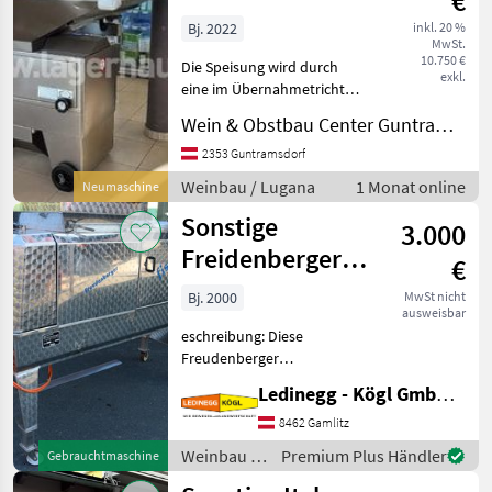
€
Bj. 2022
inkl. 20 %
MwSt.
10.750 €
Die Speisung wird durch
exkl.
eine im Übernahmetrichter
platzierte Förderschnecke
Wein & Obstbau Center Guntramsdorf
reguliert. Die Trauben
werden durch die
2353 Guntramsdorf
Abbeerachse übernommen.
Weinbau / Lugana
1 Monat online
Neumaschine
Die Betriebsgeschwindigke
Sonstige
3.000
Freidenberger
€
HRF 15
Bj. 2000
MwSt nicht
ausweisbar
eschreibung: Diese
Freudenberger
Abbeermaschine aus dem
Ledinegg - Kögl GmbH - Obst- und Weinbautechnik
Jahr 2000 ist eine robuste
und leistungsstarke Lösung
8462 Gamlitz
für die
Weinbau /
Premium Plus Händler
Gebrauchtmaschine
Traubenverarbeitung mit
Sonstige
einer maximalen Leistu