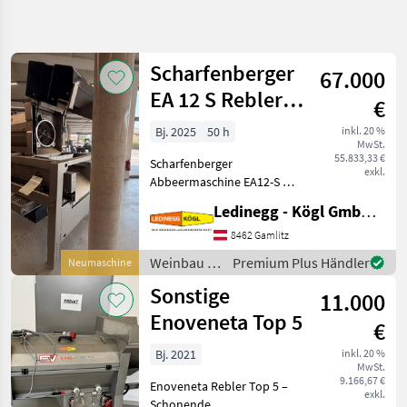
Suche
verfeinern
Scharfenberger
67.000
Kategorie
Land
Filter
3
EA 12 S Rebler +
€
Rollensortierer
11
Bj. 2025
50 h
inkl. 20 %
AKTUELLER
Zurücksetzen
Ergebnisse
MwSt.
PFAD
55.833,33 €
anzeigen
Scharfenberger
exkl.
Landtechnik
Abbeermaschine EA12-S mit
Rollensortierer und
Weinbau
Ledinegg - Kögl GmbH - Obst- und Weinbautechnik
Quetschwalze – Präzision
Rebler
und Flexibilität für die
8462 Gamlitz
Traubenverarbeitung -
Weinbau /
Premium Plus Händler
Neumaschine
KATEGORIE
Vorführmaschine
Scharfenberger
WÄHLEN
Sonstige
Beschreibung:
11.000
Enoveneta Top 5
Sonstige
6
€
Bj. 2021
inkl. 20 %
Scharfenberger
3
MwSt.
9.166,67 €
Enoveneta Rebler Top 5 –
exkl.
Lugana
1
Schonende