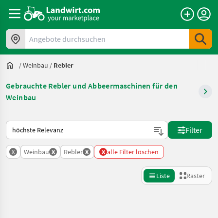
Angebote durchsuchen
/
Weinbau
/
Rebler
Gebrauchte Rebler und Abbeermaschinen für den
Weinbau
So wird auf Landwirt.com sortiert
Filter
x
x
x
x
Weinbau
Rebler
alle Filter löschen
Liste
Raster