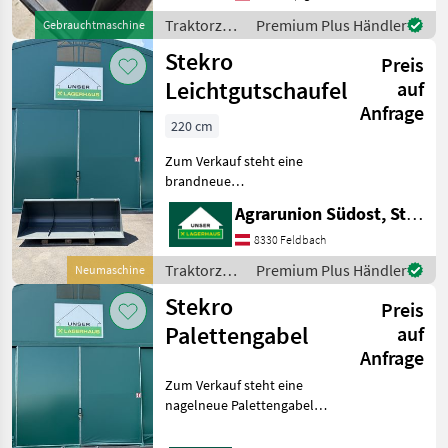
Traktorzubehör
Premium Plus Händler
Gebrauchtmaschine
/ Stekro
Stekro
Preis
Leichtgutschaufel
auf
Anfrage
220 cm
Zum Verkauf steht eine
brandneue
Leichtgutschaufel der
Agrarunion Südost, Standort Gniebing
renommierten polnischen
Marke Stekro, die sich ideal
8330 Feldbach
für das Laden von
Traktorzubehör
Premium Plus Händler
Neumaschine
Leichtgütern wie
/ Stekro
Stekro
Hackschnitzeln eignet.
Preis
Palettengabel
auf
Anfrage
Zum Verkauf steht eine
nagelneue Palettengabel
der polnischen Marke
Stekro!! 2 Palettenzinken