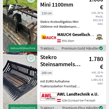
Mini 1100mm
€
110 cm
inkl. 20 %
MwSt.
833,33 €
Stekro Krokodilgebiss Mini
exkl.
1000mm mit Weidemann
HV Aufnahme, 1 Zylinder;
MAUCH Gesellschaft m.b.H. & Co.KG, Eben
Das Kroko ist lagernd in
Eben im Pongau. Ich freue
5531 Eben
mich, Ihnen in Eben, im
Traktorzubehör
Premium Gold Händler
Gebrauchtmaschine
Zentrum fü
/ Stekro
Stekro
1.780
Steinsammelschaufel
€
2m
200 cm
inkl. 20 %
MwSt.
1.483,33 €
mit EURO Aufnahme
exkl.
Traktorzubehör Frontlader-
Anbaugeräte
AWL Landtechnik e.U.
4264 Grünbach bei Freistadt
Traktorzubehör
Premium Plus Händler
Gebrauchtmaschine