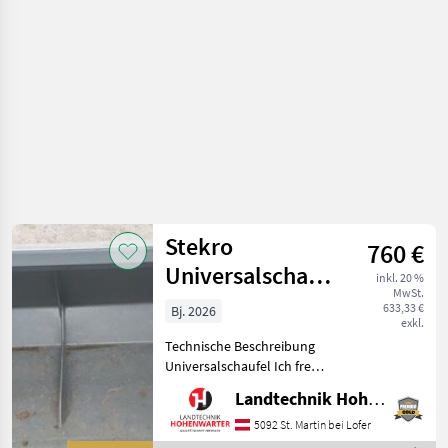
Stekro
760 €
Universalschaufel
inkl. 20 %
MwSt.
verschiedene
633,33 €
Bj. 2026
exkl.
Modelle (22075)
Technische Beschreibung
Universalschaufel Ich freue
mich, Ihnen im
Landtechnik Hohenwarter GmbH
Maschinenzentrum St.
Martin die
5092 St. Martin bei Lofer
Universalschaufel