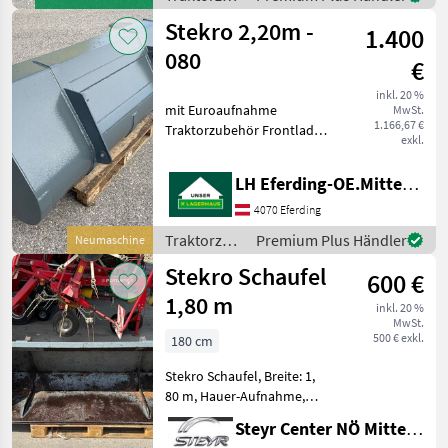
/ Stekro
Stekro 2,20m -
1.400
080
€
inkl. 20 %
mit Euroaufnahme
MwSt.
1.166,67 €
Traktorzubehör Frontlader-
exkl.
Anbaugeräte
LH Eferding-OE.Mitte, Eferding
4070 Eferding
Traktorzubehör
Premium Plus Händler
Neumaschine
/ Stekro
Stekro Schaufel
600 €
1,80 m
inkl. 20 %
MwSt.
500 € exkl.
180 cm
Stekro Schaufel, Breite: 1,
80 m, Hauer-Aufnahme,
Ansprechpartner: Gerhard
Steyr Center NÖ Mitte Landmaschinentechnik GmbH
Wagner Traktorzubehör