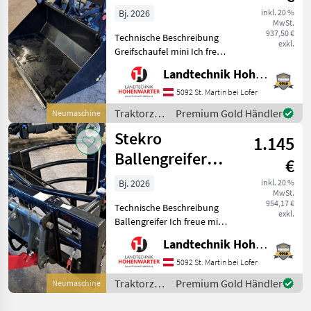
mini
Bj. 2026
inkl. 20 %
MwSt.
verschiedene
937,50 €
Technische Beschreibung
Aufnahmen
exkl.
Greifschaufel mini Ich freue
mich, Ihnen im
Landtechnik Hohenwarter GmbH
Maschinenzentrum St.
Martin die Greifschaufel
5092 St. Martin bei Lofer
mini ausführlich
Traktorzubehör
Premium Gold Händler
Neumaschine
vorzustellen und
/ Stekro
Stekro
gegebenenfalls v
1.145
Ballengreifer
€
verschiedene
Bj. 2026
inkl. 20 %
MwSt.
Aufnahmen (255
954,17 €
Technische Beschreibung
exkl.
Ballengreifer Ich freue mich,
Ihnen im
Landtechnik Hohenwarter GmbH
Maschinenzentrum St.
Martin die Ballengreifer
5092 St. Martin bei Lofer
ausführlich vorzustellen
Traktorzubehör
Premium Gold Händler
Neumaschine
und gegebenenfalls
/ Stekro
vorzuführen