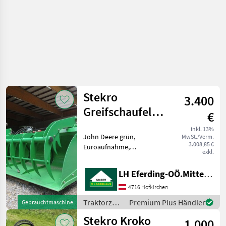
Stekro
3.400
Greifschaufel
€
MAX 2,50m
inkl. 13%
John Deere grün,
MwSt./Verm.
3.008,85 €
Euroaufnahme,
exkl.
Traktorzubehör Frontlader-
Anbaugeräte
LH Eferding-OÖ.Mitte, Landtechnik Hofkirchen
4716 Hofkirchen
Traktorzubehör
Premium Plus Händler
Gebrauchtmaschine
/ Stekro
Stekro Kroko
1.000