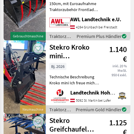
150cm, mit Euroaufnahme
Traktorzubehör Frontlader-
Anbaugeräte
AWL Landtechnik e.U.
4264 Grünbach bei Freistadt
Traktorzubehör
Premium Plus Händler
Gebrauchtmaschine
/ Stekro
Stekro Kroko
1.140
mini
€
verschiedene
Bj. 2026
inkl. 20 %
MwSt.
Aufnahmen
950 € exkl.
Technische Beschreibung
(25549)
Kroko mini Ich freue mich,
Ihnen im
Landtechnik Hohenwarter GmbH
Maschinenzentrum St.
Martin die Kroko mini
5092 St. Martin bei Lofer
ausführlich vorzustellen
Traktorzubehör
Premium Gold Händler
Neumaschine
und gegebenenfalls
/ Stekro
Stekro
vorzuführen. Unse
1.125
Greifchaufel
€