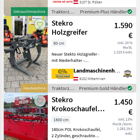
Frontlader-Anbaugeräte
3107 St. Pölten
Traktorzubehör
Premium Plus Händler
Gebrauchtmaschine
/ Stekro
Stekro
1.590
Holzgreifer
€
80 cm
inkl. 20 %
MwSt.
1.325 € exkl.
Neuer Stekto Holzgreifer -
mit Niederhalter -
Euroaufnahme -Gewicht
Landmaschinenhandel Ouschan Anton
150kg -Breite 800mm -Tiefe
890mm -Höhe 740mm
9102 Mittertrixen
Sofort verfügbar. Wir sind g
Traktorzubehör
Premium Gold Händler
Neumaschine
/ Stekro
Stekro
1.450
Krokoschaufel
€
POL 180 cm 2
1800 cm
inkl. 13%
MwSt./Verm.
Zylinder,
1.283,19 €
180cm POL Krokoschaufel,
Euroaufnah
exkl.
2 Zylinder, geschraubte