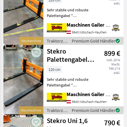
120 cm
exkl.
Ausführung
Sehr stabile und robuste
Palettengabel *
Haueraufnahme *
Maschinen Gailer GmbH
Zinkenlänge 120 cm *
Zinkendimension Breite 100
9640 Kötschach-Mauthen
mm, Stärke 40 mm *
Traktorzubehör
Premium Gold Händler
Neumaschine
Tragkraft 2500 kg *
/ Stekro
Stekro
Eigengewicht 2
899 €
Palettengabel
inkl. 20 %
MwSt.
Euro schwere
749,17 €
120 cm
exkl.
Ausführung
Sehr stabile und robuste
Palettengabel *
Euroaufnahme *
Maschinen Gailer GmbH
Zinkenlänge 120 cm *
Zinkendimension Breite 100
9640 Kötschach-Mauthen
mm, Stärke 40 mm *
Traktorzubehör
Premium Gold Händler
Neumaschine
Tragkraft 2500 kg *
/ Stekro
Stekro Uni 1,6
Eigengewicht 21
790 €