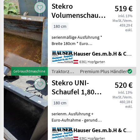
/ Stekro
Stekro
519 €
Volumenschaufel
inkl. 13%
MwSt./Verm.
180cm
459,29 €
180 cm
exkl.
serienmäßige Ausführung *
Breite 180cm * Euro
Aufnahme Traktorzubehör
Hauser Ges.m.b.H & Co.KG
Frontlader-Anbaugeräte
6361 Hopfgarten
Traktorzubehör
Premium Plus Händler
Gebrauchtmaschine
/ Stekro
Stekro UNI-
520 €
Schaufel 1,80m
inkl. 13%
MwSt./Verm.
Gerundet
460,18 €
180 cm
exkl.
serienm. Ausführung +
Euro-Aufnahme - gerundet
Traktorzubehör Frontlader-
Hauser Ges.m.b.H & Co.KG
Anbaugeräte
6361 Hopfgarten