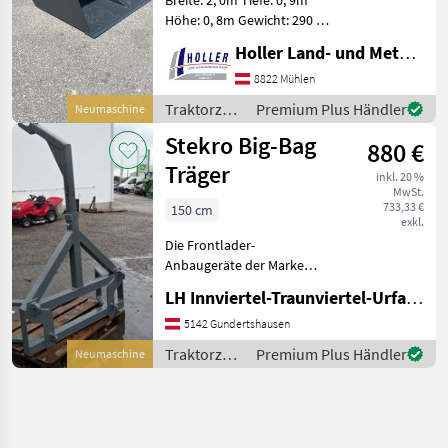
Höhe: 0, 8m Gewicht: 290 kg
EURO- Aufnahme Weitere
Holler Land- und Metalltechnik GmbH.
Größen auf Lager !!!
Versand und Zustellung
8822 Mühlen
möglich !!! Traktorzubehör
Traktorzubehör
Premium Plus Händler
Neumaschine
Frontla
/ Stekro
Stekro Big-Bag
880 €
Träger
inkl. 20 %
MwSt.
733,33 €
150 cm
exkl.
Die Frontlader-
Anbaugeräte der Marke
Stekro, Modell 150cm,
LH Innviertel-Traunviertel-Urfahr eGen, Gundertshausen
zeichnen sich durch ihre
robuste Bauweise und
5142 Gundertshausen
hohe Funktionalität aus.
Traktorzubehör
Premium Plus Händler
Neumaschine
Diese Geräte sind speziell
/ Stekro
für den