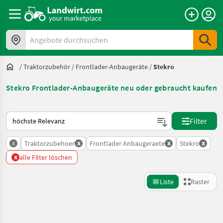
Angebote durchsuchen
/
Traktorzubehör
/
Frontlader-Anbaugeräte
/
Stekro
Stekro Frontlader-Anbaugeräte neu oder gebraucht kaufen
So wird auf Landwirt.com sortiert
Filter
x
x
x
x
Traktorzubehoer
Frontlader Anbaugeraete
Stekro
x
alle Filter löschen
Liste
Raster