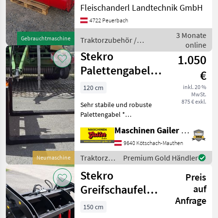
Seitenbleche, Euro
Fleischanderl Landtechnik GmbH
Aufnahme Traktorzubehör
4722 Peuerbach
Frontlader-Anbaugeräte
3 Monate
Gebrauchtmaschine
Traktorzubehör /
online
Stekro
Stekro
1.050
Palettengabel
€
mit Euro-und
120 cm
inkl. 20 %
MwSt.
Dreipunktaufnahme
875 € exkl.
Sehr stabile und robuste
Palettengabel *
Euroaufnahme und
Maschinen Gailer GmbH
Dreipunktaufnahme Kat. II
* Zinkenlänge 120 cm *
9640 Kötschach-Mauthen
Zinkendimension Breite 100
Traktorzubehör
Premium Gold Händler
Neumaschine
mm, Stärke 40 mm *
/ Stekro
Stekro
Tragkraf
Preis
Greifschaufel
auf
Anfrage
MAX
150 cm