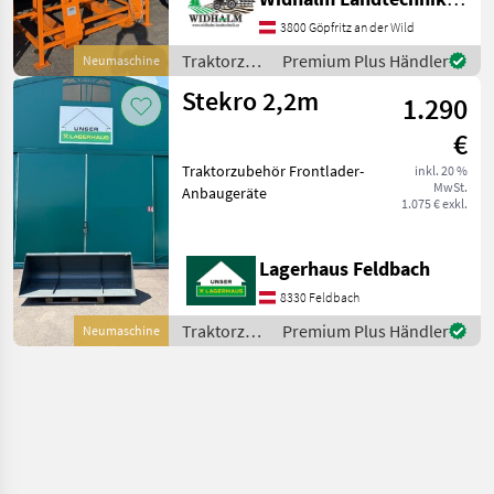
1565x920x2120mm
Traktorzubehör Frontlader-
3800 Göpfritz an der Wild
Anbaugeräte
Traktorzubehör
Premium Plus Händler
Neumaschine
/ Stekro
Stekro 2,2m
1.290
€
Traktorzubehör Frontlader-
inkl. 20 %
MwSt.
Anbaugeräte
1.075 € exkl.
Lagerhaus Feldbach
8330 Feldbach
Traktorzubehör
Premium Plus Händler
Neumaschine
/ Stekro