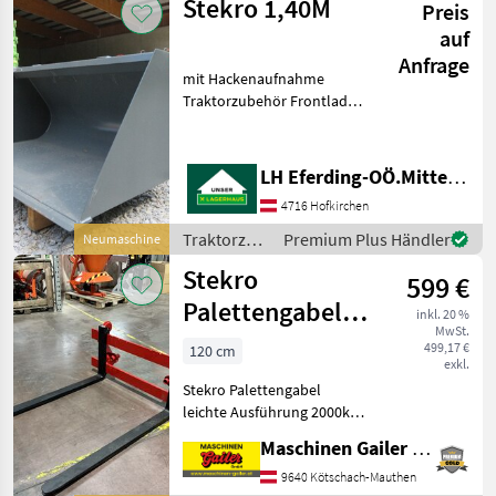
Stekro 1,40M
Preis
auf
Anfrage
mit Hackenaufnahme
Traktorzubehör Frontlader-
Anbaugeräte
LH Eferding-OÖ.Mitte, Landtechnik Hofkirchen
4716 Hofkirchen
Traktorzubehör
Premium Plus Händler
Neumaschine
/ Stekro
Stekro
599 €
Palettengabel
inkl. 20 %
MwSt.
Euro Leicht
499,17 €
120 cm
exkl.
EINFÜHRUNGSAKTION
Stekro Palettengabel
!
leichte Ausführung 2000kg
* Euroaufnahme *
Maschinen Gailer GmbH
Zinkenlänge 120 cm *
Zinkendimension Breite 800
9640 Kötschach-Mauthen