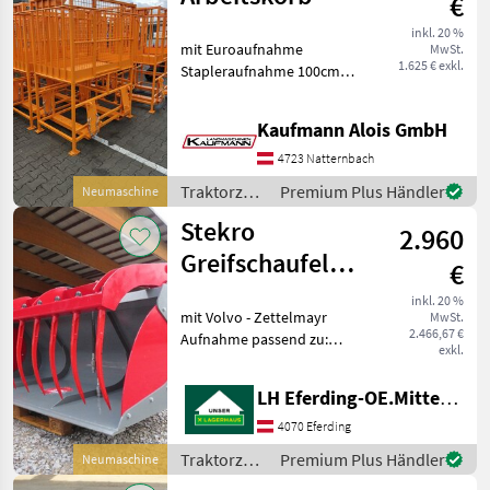
€
inkl. 20 %
mit Euroaufnahme
MwSt.
1.625 € exkl.
Stapleraufnahme 100cm
Erhöhung Werkzeugfach
massive bauweiße Die Fa.
Kaufmann Alois GmbH
Kaufmann zeigt Ihnen die
Maschine bzw. Gerät gerne
4723 Natternbach
am Betrieb und bitt
Traktorzubehör
Premium Plus Händler
Neumaschine
/ Stekro
Stekro
2.960
Greifschaufel
€
MAX 2,00m
inkl. 20 %
mit Volvo - Zettelmayr
MwSt.
2.466,67 €
Aufnahme passend zu:
exkl.
Bobcat L65/L75/L85/L95
Liebherr L506 / L508 Volvo
LH Eferding-OE.Mitte, Eferding
L25 / L30 CAT 906 / 907
Traktorzubehör Frontlader-
4070 Eferding
Anbaugeräte
Traktorzubehör
Premium Plus Händler
Neumaschine
/ Stekro