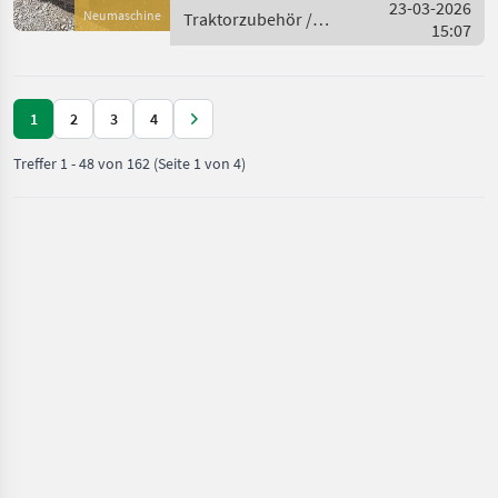
Hardox Schürfleiste, Euro-
23-03-2026
Neumaschine
Traktorzubehör /
Aufnahme, Preis i
15:07
Stekro
1
2
3
4
Treffer
1
-
48
von
162
(Seite 1 von 4)