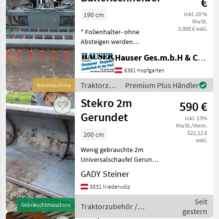
€
190 cm
inkl. 20 %
MwSt.
3.000 € exkl.
* Folienhalter- ohne
Absteigen werden
Folie/Netz vom Ballen
Hauser Ges.m.b.H & Co.KG
getrennt und durch 4
Haken fixiert *
6361 Hopfgarten
Euroaufnahme * 1900 x 860
Traktorzubehör
Premium Plus Händler
Neumaschine
x 1030 mm * Gewicht 450 kg
/ Stekro
Stekro 2m
* Zylinder
590 €
Gerundet
inkl. 13%
MwSt./Verm.
522,12 €
200 cm
exkl.
Wenig gebrauchte 2m
Universalschaufel Gerundet
, Hauer Aufnahme
GADY Steiner
Traktorzubehör Frontlader-
8831 Niederwölz
Anbaugeräte
Seit
Gebrauchtmaschine
Traktorzubehör /
gestern
Stekro