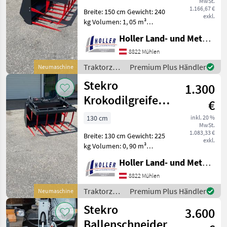
MwSt.
1.166,67 €
Breite: 150 cm Gewicht: 240
Universal
exkl.
Schaufel
kg Volumen: 1, 05 m³
Weitere Größen auf Lager !!!
Holler Land- und Metalltechnik GmbH.
Versand und Zustellung
MARKTPLATZ
möglich !!! Traktorzubehör
8822 Mühlen
Marktplatz
Händlerangebote
Kleinanzeigen
Frontlader-Anbaugeräte
Traktorzubehör
Premium Plus Händler
Neumaschine
/ Stekro
Stekro
1.300
Krokodilgreifer
€
1,3m
130 cm
inkl. 20 %
MwSt.
1.083,33 €
Breite: 130 cm Gewicht: 225
exkl.
kg Volumen: 0, 90 m³
Weitere Größen auf Lager !!!
Holler Land- und Metalltechnik GmbH.
Versand und Zustellung
möglich !!! Traktorzubehör
8822 Mühlen
Frontlader-Anbaugeräte
Traktorzubehör
Premium Plus Händler
Neumaschine
/ Stekro
Stekro
3.600
Ballenschneider