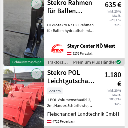
Stekro Rahmen
635 €
für Ballen
inkl. 20 %
MwSt.
hydraulisch
529,17 €
exkl.
HEVI-Stekro Nr.130 Rahmen
für Ballen hydraulisch mit
Zinken; Artnr.:5991524,
Standort der Maschine:
Steyr Center NÖ West
3251 Purgstall zuständig:
unser Verkäufer Herr
3251 Purgstall
Wagner August; Te
Traktorzubehör
Premium Plus Händler
Gebrauchtmaschine
/ Stekro
Stekro POL
1.180
Leichtgutschaufel
€
2,2m, Hardox
220 cm
inkl. 20 %
MwSt.
Schürfleiste,
983,33 €
1 POL Volumenschaufel 2,
exkl.
2m, Hardox Schürfleiste,
Euro-Aufnahme, Preis inkl.
Fleischanderl Landtechnik GmbH
Mwst 1180, - Euro 1POL
4722 Peuerbach
Volumenschaufel, 2, 0m,