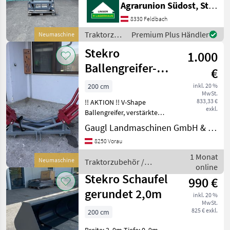
Agrarunion Südost, Standort Gniebing
auf einem Rahmen
verschiebbar Euro
8330 Feldbach
Aufnahme für Frontlader
Traktorzubehör
Premium Plus Händler
Neumaschine
Halter
/ Stekro
Stekro
1.000
Ballengreifer-
€
Ballenzange
200 cm
inkl. 20 %
MwSt.
833,33 €
!! AKTION !! V-Shape
exkl.
Ballengreifer, verstärkte
Ausführung, Spannweite
Gaugl Landmaschinen GmbH & Co KG
von 500 mm - 2000 mm,
8250 Vorau
Euro - Aufnahme.....
Traktorzubehör Frontlader-
1 Monat
Neumaschine
Traktorzubehör /
Anbaugeräte
online
Stekro
Stekro Schaufel
990 €
gerundet 2,0m
inkl. 20 %
MwSt.
825 € exkl.
200 cm
Breite: 2, 0m Tiefe: 0, 9m