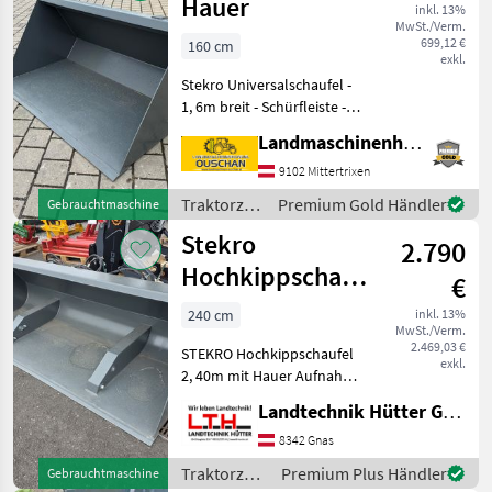
Hauer
inkl. 13%
MwSt./Verm.
699,12 €
160 cm
exkl.
Stekro Universalschaufel -
1, 6m breit - Schürfleiste -
Haueraufnahme 118 -sofort
Landmaschinenhandel Ouschan Anton
verfügbar Wir sind gerne
telefonisch für Sie
9102 Mittertrixen
erreichbar, oder besuche
Traktorzubehör
Premium Gold Händler
Gebrauchtmaschine
/ Stekro
Stekro
2.790
Hochkippschaufel
€
2,40m mit Hauer
240 cm
inkl. 13%
MwSt./Verm.
Aufnahme
2.469,03 €
STEKRO Hochkippschaufel
exkl.
2, 40m mit Hauer Aufnahme
NOCH NICHT VERWENDET
Landtechnik Hütter GmbH & Co KG
Vermittlungsverkauf
Traktorzubehör Frontlader-
8342 Gnas
Anbaugeräte
Traktorzubehör
Premium Plus Händler
Gebrauchtmaschine