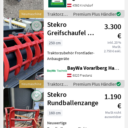
4mm +Arbeitsbreiten: 1, 3m
4560 Kirchdorf
+Volumen m³: 0, 46
Traktorzubehör
Premium Plus Händler
Neumaschine
+Gewicht: 159 kg
/ Stekro
Stekro
3.300
Greifschaufel 2,5
€
Bobcat
250 cm
inkl. 20 %
MwSt.
2.750 € exkl.
Traktorzubehör Frontlader-
Anbaugeräte
BayWa Vorarlberg HandelsGmbH BayWa Technik
6820 Frastanz
Traktorzubehör
Premium Plus Händler
Neumaschine
/ Stekro
Stekro
1.190
Rundballenzange
€
160 cm
MwSt nicht
ausweisbar
Neuwertige