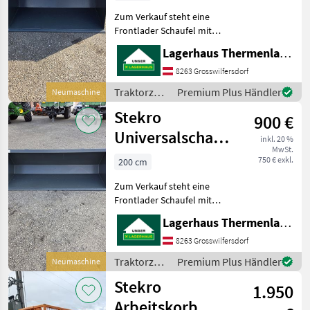
Zum Verkauf steht eine
Frontlader Schaufel mit
Euroaufnahme. Ideal
Lagerhaus Thermenland
geeignet für Arbeiten mit
Erde, Schotter, Mist oder
8263 Grosswilfersdorf
Silage. Stabile Ausführung
Traktorzubehör
Premium Plus Händler
Neumaschine
und Sofort Lief
/ Stekro
Stekro
900 €
Universalschaufel
inkl. 20 %
MwSt.
2,0m
750 € exkl.
200 cm
Zum Verkauf steht eine
Frontlader Schaufel mit
Euroaufnahme. Ideal
Lagerhaus Thermenland
geeignet für Arbeiten mit
Erde, Schotter, Mist oder
8263 Grosswilfersdorf
Silage. Stabile Ausführung
Traktorzubehör
Premium Plus Händler
Neumaschine
und Sofort Lief
/ Stekro
Stekro
1.950
Arbeitskorb