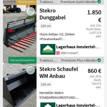
Traktorzubehör
Premium Gold Händler
Neumaschine
ausführlich vorzustellen
/ Stekro
Stekro
und gegebenenfalls vo
1.850
Dunggabel
€
220 cm
inkl. 13%
MwSt./Verm.
1.637,17 €
+Euro Anbau +11. Zinken
exkl.
+Privatverkauf!!
Traktorzubehör Frontlader-
Lagerhaus Innviertel-Traunviertel-Urfahr eGen, Kirchdorf
Anbaugeräte
4560 Kirchdorf
Traktorzubehör
Premium Plus Händler
Gebrauchtmaschine
/ Stekro
Stekro Schaufel
860 €
WM Anbau
inkl. 20 %
MwSt.
716,67 €
130 cm
exkl.
Hersteller Stekro
STANDARDAUSRÜSTUNG:
+Höhe: 700mm; Tiefe:
Lagerhaus Innviertel-Traunviertel-Urfahr eGen, Kirchdorf
640mm +Materialstärke: