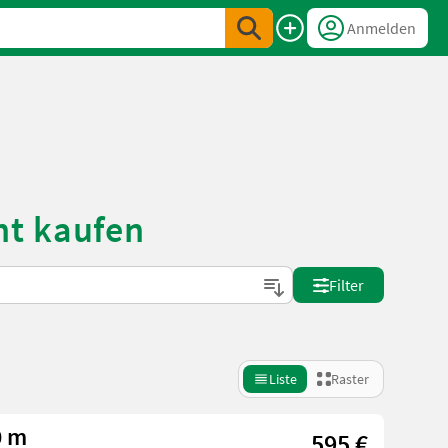
Anmelden
ht kaufen
Filter
Liste
Raster
0 m
595 €