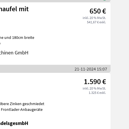
haufel mit
650 €
inkl. 20 % MwSt.
541,67 € exkl.
me und 180cm breite
e
schinen GmbH
21-11-2024 15:07
1.590 €
inkl. 20 % MwSt.
1.325 € exkl.
raktorzubehör Frontlader-Anbaugeräte
ndelsgesmbH