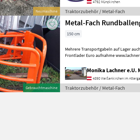
4792 Münzkirchen
Traktorzubehör / Metal-Fach
Neumaschine
Metal-Fach Rundballeng
150 cm
Mehrere Transportgabeln auf Lager auch
Frontlader Euro aufnahme www.lachner-
Traktorzubehör Frontlader-Anbaugerät
Monika Lachner e.U.
4890 Weißenkirchen im Atterg
Traktorzubehör / Metal-Fach
Gebrauchtmaschine