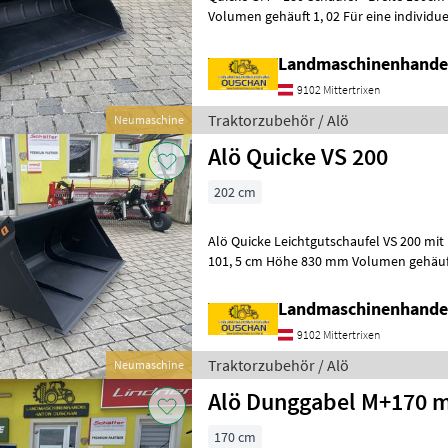
Volumen gehäuft 1, 02 Für eine individuelle Beratung, die Auslieferung
und Beantwortung ev
Landmaschinenhande
9102 Mittertrixen
Traktorzubehör / Alö
Neumaschine
Alö Quicke VS 200
202 cm
Alö Quicke Leichtgutschaufel VS 200 mit Euroaufnahme Schaufeltiefe
101, 5 cm Höhe 830 mm Volumen gehäuf
Gewicht 217 kg Schürfleiste
Landmaschinenhande
9102 Mittertrixen
Traktorzubehör / Alö
Neumaschine
Alö Dunggabel M+170 
170 cm