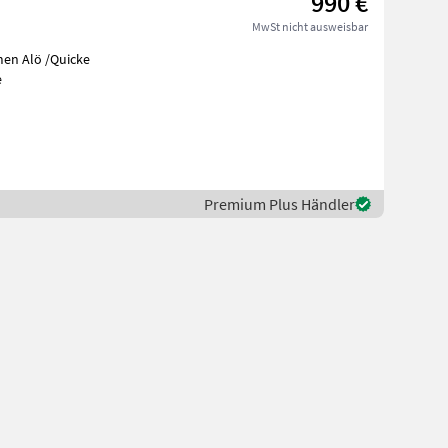
990 €
MwSt nicht ausweisbar
men Alö /Quicke
e
Premium Plus Händler