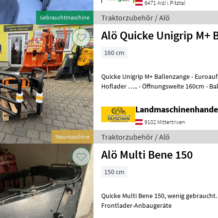
6471 Arzl i.Pitztal
Traktorzubehör / Alö
Gebrauchtmaschine
Alö Quicke Unigrip M+ 
160 cm
Quicke Unigrip M+ Ballenzange - Euroaufnahme für Frontlader/
Hoflader ….. - Öffnungsweite 160cm - Ballenstützen mit 3 Stufen für
die ideale Anlagefläche am Ball
Landmaschinenhande
9102 Mittertrixen
Traktorzubehör / Alö
Neumaschine
Alö Multi Bene 150
150 cm
Quicke Multi Bene 150, wenig gebraucht. (A). Traktorzubehör
Frontlader-Anbaugeräte