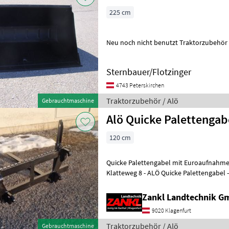
225 cm
Neu noch nicht benutzt Traktorzubehör
Sternbauer/Flotzinger
4743 Peterskirchen
Traktorzubehör / Alö
Gebrauchtmaschine
Alö Quicke Palettengab
120 cm
Quicke Palettengabel mit Euroaufnahme Standort: 9020 Klagenfur
Klatteweg 8 - ALÖ Quicke Palettengabel - Zinken 120cm -
Euroaufnahme - sofort verfügbar! -
Zankl Landtechnik 
9020 Klagenfurt
Traktorzubehör / Alö
Gebrauchtmaschine