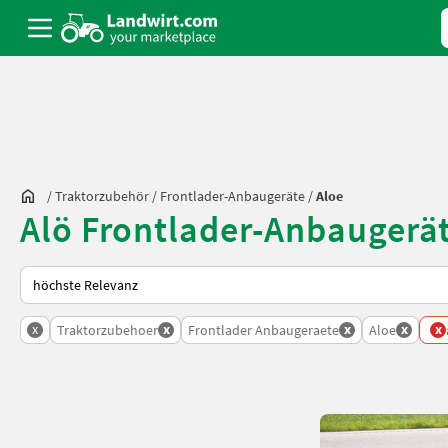
/
Traktorzubehör
/
Frontlader-Anbaugeräte
/
Aloe
Alö Frontlader-Anbaugerä
So wird auf Landwirt.com sortiert
x
x
x
x
x
Traktorzubehoer
Frontlader Anbaugeraete
Aloe