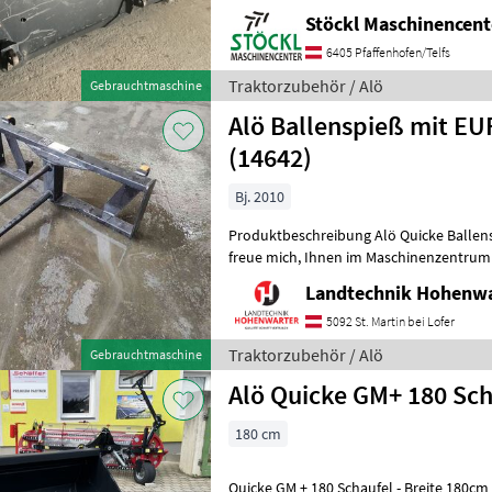
Stöckl Maschinencent
6405 Pfaffenhofen/Telfs
Traktorzubehör / Alö
Gebrauchtmaschine
Alö Ballenspieß mit E
(14642)
Bj. 2010
Produktbeschreibung Alö Quicke Ballens
freue mich, Ihnen im Maschinenzentrum St. Martin den Alö Quicke
Ballenspieß mit EURO-Aufnahme ausfü
Landtechnik Hohenw
5092 St. Martin bei Lofer
Traktorzubehör / Alö
Gebrauchtmaschine
Alö Quicke GM+ 180 Sch
180 cm
Quicke GM + 180 Schaufel - Breite 180cm - Tiefe 104cm - Höhe 78cm -