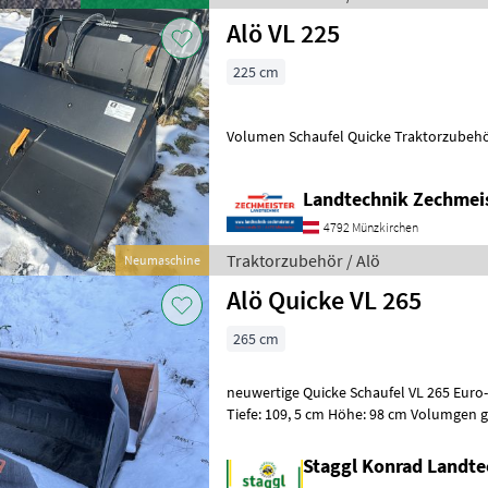
Alö VL 225
225 cm
Volumen Schaufel Quicke Traktorzubeh
Landtechnik Zechmei
4792 Münzkirchen
Traktorzubehör / Alö
Neumaschine
Alö Quicke VL 265
265 cm
neuwertige Quicke Schaufel VL 265 Euro
Tiefe: 109, 5 cm Höhe: 98 cm Volumgen 
wassermaß: 1, 54 m³ Gewicht: 499 k
Staggl Konrad Landte