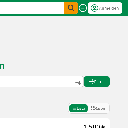
Anmelden
en
Filter
Liste
Raster
1.500 €