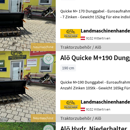
Quicke M+ 170 Dunggabel - Euroaufnahme - Breite 170cm - Tiefe 85cm
- 7 Zinken - Gewicht 152kg Für eine individuelle Beratung , die
Auslieferung und Bea
Landmaschinenhande
9102 Mittertrixen
Traktorzubehör / Alö
Neumaschine
Alö Quicke M+190 Dung
190 cm
Quicke M+190 Dunggabel - Euroaufnahme - Breite 190cm - Tiefe 85cm -
Anzahl Zinken 10Stk - Gewicht 165kg Für eine individuelle Beratung ,
die Auslieferung
Landmaschinenhande
9102 Mittertrixen
Traktorzubehör / Alö
Neumaschine
Alö Hydr. Niederhalter