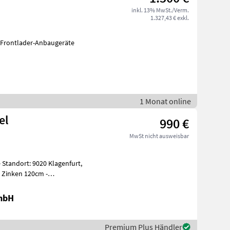
inkl. 13% MwSt./Verm.
1.327,43 € exkl.
 Frontlader-Anbaugeräte
1 Monat online
el
990 €
MwSt nicht ausweisbar
t,
GmbH
Premium Plus Händler