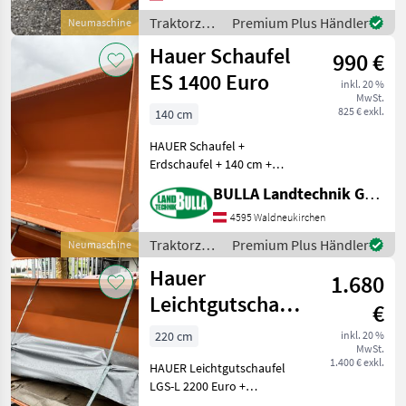
Modell, das wir hier
vorstellen, beeindruckt mit
Traktorzubehör
Premium Plus Händler
Neumaschine
ein
/ Hauer
Hauer Schaufel
990 €
ES 1400 Euro
inkl. 20 %
MwSt.
825 € exkl.
140 cm
HAUER Schaufel +
Erdschaufel + 140 cm +
Euroaufnahme
BULLA Landtechnik GmbH
Traktorzubehör Frontlader-
Anbaugeräte
4595 Waldneukirchen
Traktorzubehör
Premium Plus Händler
Neumaschine
/ Hauer
Hauer
1.680
Leichtgutschaufel
€
LGS-L 2200 Euro
220 cm
inkl. 20 %
MwSt.
1.400 € exkl.
HAUER Leichtgutschaufel
LGS-L 2200 Euro +
Leichtgutschaufel groß +