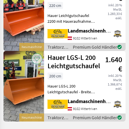
220 cm
inkl. 20 %
MwSt.
1.283,33 €
Hauer Leichtgutschaufel
exkl.
2200 mit Haueraufnahme -
Ausführung kurz -Innen
Landmaschinenhandel Ouschan Anton
gerundet -Breite 2200mm -
Tiefe 870mm -Höhe 670mm
9102 Mittertrixen
-Haueraufnahme SWE-B -
Traktorzubehör
Premium Gold Händler
Neumaschine
/ Hauer
Hauer LGS-L 200
1.640
Leichtgutschaufel
€
200 cm
inkl. 20 %
MwSt.
1.366,67 €
Hauer LGS-L 200
exkl.
Leichtgutschaufel - Breite
200cmm - Tiefe 100mm -
Landmaschinenhandel Ouschan Anton
Höhe 800mm -
Schaufelschneide 150/20 -
9102 Mittertrixen
Gewicht 239kg - Inhalt
Traktorzubehör
Premium Gold Händler
Neumaschine
gehäuft 1, 02m3 Wir sind
/ Hauer
gerne