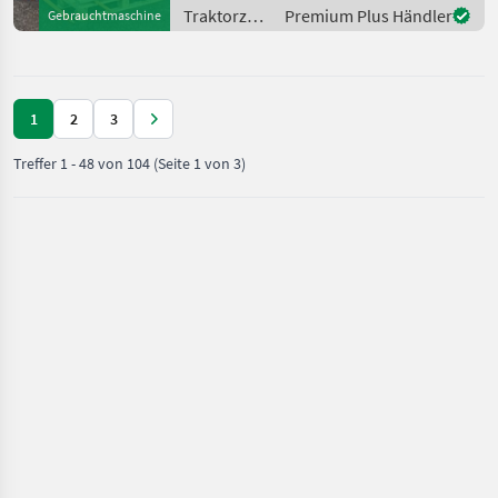
Zinken hydraulisch
Traktorzubehör
Premium Plus Händler
Gebrauchtmaschine
klappbar ✔️ mi
/ Hauer
1
2
3
Treffer
1
-
48
von
104
(Seite 1 von 3)