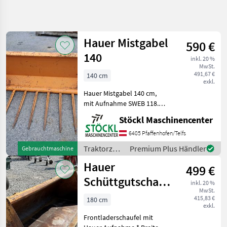
Suche
verfeinern
Hauer Mistgabel
590 €
Kategorie
Land
Filter
4
140
inkl. 20 %
MwSt.
104
491,67 €
140 cm
AKTUELLER
exkl.
Zurücksetzen
Ergebnisse
PFAD
anzeigen
Hauer Mistgabel 140 cm,
Landtechnik
mit Aufnahme SWEB 118.
(a). Traktorzubehör
Traktorzubehoer
Stöckl Maschinencenter
Frontlader-Anbaugeräte
Frontlader
6405 Pfaffenhofen/Telfs
Anbaugeraete
Traktorzubehör
Premium Plus Händler
Gebrauchtmaschine
Hauer
/ Hauer
Hauer
499 €
KATEGORIE
Schüttgutschaufel
WÄHLEN
inkl. 20 %
MwSt.
220 cm
415,83 €
180 cm
Hauer
exkl.
Frontladerschaufel mit
Stekro