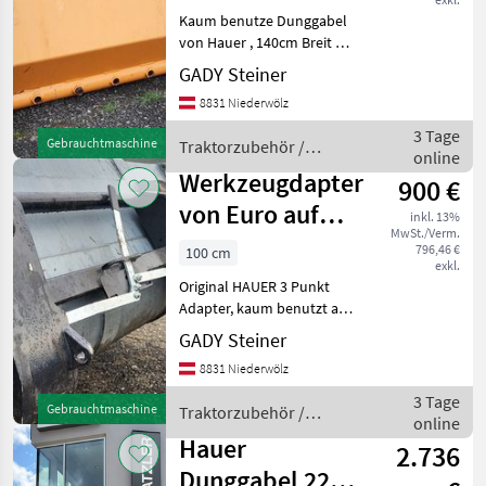
Kaum benutze Dunggabel
MARKTPLATZ
von Hauer , 140cm Breit mit
Marktplatz
Händlerangebote
Kleinanzeigen
HAUER Aufnahme ,
GADY Steiner
Aktueller Neupreis 1300.-
8831 Niederwölz
Traktorzubehör Frontlader-
Anbaugeräte
3 Tage
Gebrauchtmaschine
Traktorzubehör /
online
Hauer
Werkzeugdapter
900 €
von Euro auf
inkl. 13%
MwSt./Verm.
HAUER
796,46 €
100 cm
exkl.
Original HAUER 3 Punkt
Adapter, kaum benutzt aus
2025 Akteueller Neupreis
GADY Steiner
1250.- inkl Traktorzubehör
8831 Niederwölz
Frontlader-Anbaugeräte
3 Tage
Gebrauchtmaschine
Traktorzubehör /
online
Hauer
Hauer
2.736
Dunggabel 2200