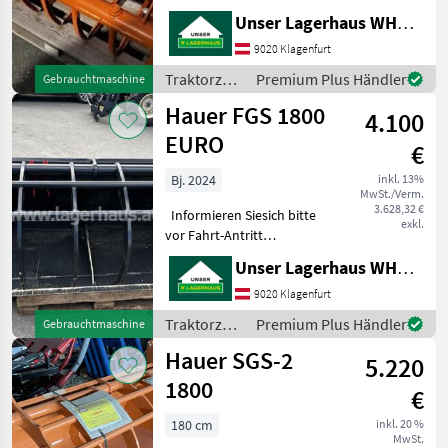
telefonisch, ob die
Unser Lagerhaus WHG, Kärnten, Klagenfurt
von Ihnen angefragte
Maschine aktuell bei uns
9020 Klagenfurt
am Lager steht. Wir
Traktorzubehör
Premium Plus Händler
Gebrauchtmaschine
inserieren auch Maschin
/ Hauer
Hauer FGS 1800
4.100
EURO
€
Bj. 2024
inkl. 13%
MwSt./Verm.
3.628,32 €
Informieren Siesich bitte
exkl.
vor Fahrt-Antritt
telefonisch, ob die von
Unser Lagerhaus WHG, Kärnten, Klagenfurt
Ihnen angefragte
Maschineaktuell bei uns am
9020 Klagenfurt
Lager steht. Wir inserieren
Traktorzubehör
Premium Plus Händler
Gebrauchtmaschine
auch Maschinen, die si
/ Hauer
Hauer SGS-2
5.220
1800
€
180 cm
inkl. 20 %
MwSt.