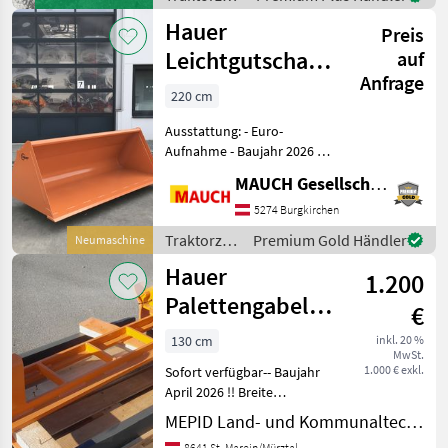
/ Hauer
Hauer
Preis
Leichtgutschaufel
auf
Anfrage
Lang 2,2m
220 cm
Ausstattung: - Euro-
Aufnahme - Baujahr 2026 -
neu! Das Gerät ist in
MAUCH Gesellschaft m.b.H. & Co.KG
Burgkirchen lagernd. Damit
ich mir ausreichend Zeit für
5274 Burgkirchen
Sie nehmen kann, bitte ich
Traktorzubehör
Premium Gold Händler
Neumaschine
Sie
/ Hauer
Hauer
1.200
Palettengabel
€
Zinken --- 1100
130 cm
inkl. 20 %
MwSt.
mm Lang
1.000 € exkl.
Sofort verfügbar-- Baujahr
April 2026 !! Breite
Palettenrahmen 1300 mm,
MEPID Land- und Kommunaltechnik GmbH
Rahmenhöhe 300 mm,
8641 St. Marein/Mürztal