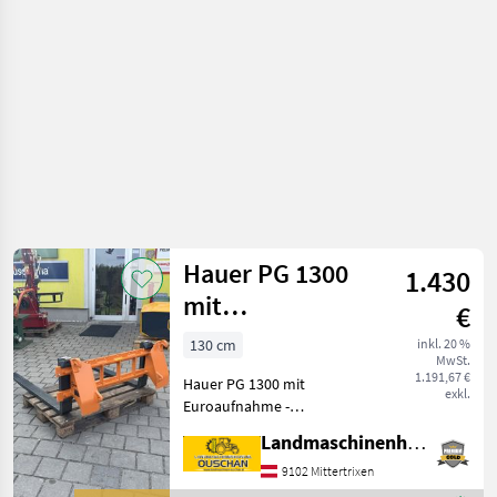
Hauer PG 1300
1.430
mit
€
Euroaufnahme
130 cm
inkl. 20 %
MwSt.
1.191,67 €
Hauer PG 1300 mit
exkl.
Euroaufnahme -
Euroaufnahme -
Landmaschinenhandel Ouschan Anton
Zinkenlänge 1200mm -
Zinkenprofil 100/40 -
9102 Mittertrixen
Rahmenhöhe 300mm -