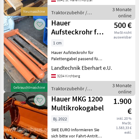
Zinkenlänge 1100 mm,
Tragkraft 2000 kg,
3 Monate
Neumaschine
Traktorzubehör /
Haueraufnahme
online
Hauer
Traktorzubehö
Hauer
500 €
Aufsteckrohr für
MwSt nicht
ausweisbar
Palettengabel
1 cm
Hauer Aufsteckrohr für
Palettengabel passend für
Palettengabel-Zinken
Landtechnik Eberhart e.U.
80/40, 960 mm lg OHNE
3204 Kirchberg
ZINKEN Traktorzubehör
Frontlader-Anbaugeräte
3 Monate
Gebrauchtmaschine
Traktorzubehör /
online
Hauer
Hauer MKG 1200
1.900
Multikrokogabel
€
Bj. 2022
inkl. 20 %
MwSt.
1.583,33 €
SWE EURO Informieren Sie
exkl.
sich bitte vor Fahrt-Antritt