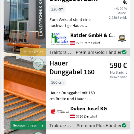
€
POM-C SWE-B
220 cm
inkl. 20 %
MwSt.
2.280 € exkl.
Zum Verkauf steht eine
hochwertige Hauer
Dunggabel 2200 POM-C mit
Katzler GmbH & Co.KG.
SWE-B Aufnahme. Die
robuste Ausführung eignet
2232 Parbasdorf
sich ideal zum Laden und
Traktorzubehör
Premium Gold Händler
Neumaschine
Transportieren von Mist, Sil
/ Hauer
Hauer
590 €
Dunggabel 160
MwSt nicht
ausweisbar
160 cm
Hauer-Dunggabel mit 160
cm Breite und Hauer-
Aufnahme 118 cm bzw. 9
Duben Josef KG
Zinken. Unser
Verkaufsteam zeigt Ihnen
3710 Ziersdorf
gerne persönlich die
Traktorzubehör
Premium Plus Händler
Gebrauchtmaschine
angebotene Maschine.
/ Hauer