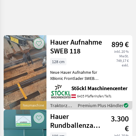
Hauer Aufnahme
899 €
SWEB 118
inkl. 20 %
MwSt.
749,17 €
128 cm
exkl.
Neue Hauer Aufnahme für
XBionic Frontlader SWEB
118. Traktorzubehör
Stöckl Maschinencenter
Frontlader-Anbaugeräte
6405 Pfaffenhofen/Telfs
Traktorzubehör
Premium Plus Händler
Neumaschine
/ Hauer
Hauer
3.300
Rundballenzange
€
RBZ 919
inkl. 20 %