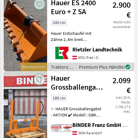
Hauer ES 2400
2.900
Euro + Z SA
€
240 cm
MwSt nicht
ausweisbar
Hauer Erdschaufel mit
Zähne 2, 4m breit
Traktorzubehör Frontlader-
Rietzler Landtechnik
Anbaugeräte
6531 Ried I.O.
Traktorzubehör
Premium Plus Händler
Neumaschine
/ Hauer
Hauer
2.099
Grossballengabel
€
klappbar
180 cm
inkl. 20 %
MwSt.
1.749,17 €
✨ HAUER Grossballengabel
exkl.
- AKTION ✔️ Modell : GBK
1800 HK ✔️ in serienmäßiger
BINDER Franz GmbH & CoKG
robuster Ausführung ✔️ mit
Euro-Norm Aufnahme ✔️
3654 Raxendorf