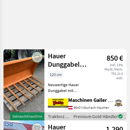
Hauer
850 €
Dunggabel
inkl. 13%
MwSt./Verm.
120cm
752,21 €
120 cm
exkl.
Euroaufnahme
Neuwertige Hauer
Neuwertig
Dunggabel mit
Euroaufnahme * Breite
Maschinen Gailer GmbH
120cm * 7 geschraubte
Zinken * Zinkenlänge ca.
9640 Kötschach-Mauthen
70cm * Gewicht ca. 120kg *
Traktorzubehör
Premium Gold Händler
Gebrauchtmaschine
sehr wenig gebraucht *
/ Hauer
Hauer
sofort
1.290