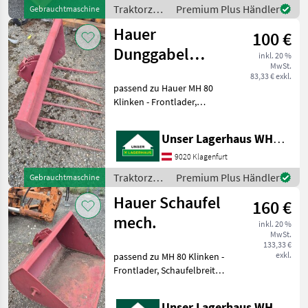
Traktorzubehör
Premium Plus Händler
Gebrauchtmaschine
/ Hauer
Hauer
100 €
Dunggabel
inkl. 20 %
MwSt.
mech.
83,33 € exkl.
passend zu Hauer MH 80
Klinken - Frontlader,
Gabelbreite 100cm, 2
Zinken sind verbogen
Unser Lagerhaus WHG, Kärnten, Klagenfurt
ansonsten sehr guter
Zustand! Verkauft wird wie
9020 Klagenfurt
steht ohne Gewähr , die
Traktorzubehör
Premium Plus Händler
Gebrauchtmaschine
beiden
/ Hauer
Hauer Schaufel
160 €
mech.
inkl. 20 %
MwSt.
133,33 €
exkl.
passend zu MH 80 Klinken -
Frontlader, Schaufelbreite
100cm, sehr guten Zustand
- wenig gebraucht, SOFORT
Unser Lagerhaus WHG, Kärnten, Klagenfurt