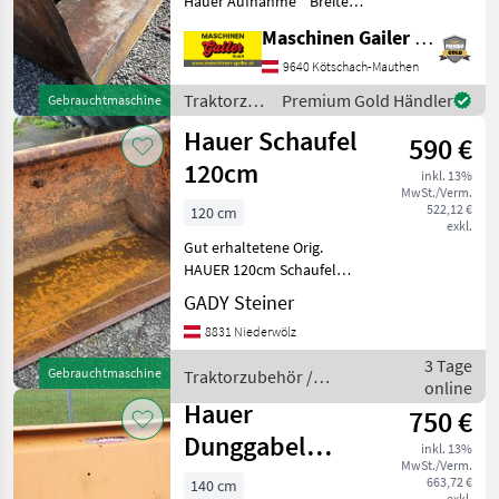
Hauer Aufnahme * Breite
ca. 220 cm * Höhe ca. 75 cm
Maschinen Gailer GmbH
Fliegl
* Tiefe ca. 95 cm Kommen
Sie vorbei und überzeugen
9640 Kötschach-Mauthen
Sie sich von unseren
Alö
Traktorzubehör
Premium Gold Händler
Gebrauchtmaschine
umfangreic
/ Hauer
Hauer Schaufel
590 €
Stoll
120cm
inkl. 13%
MwSt./Verm.
Quicke
522,12 €
120 cm
exkl.
Alle 37
Gut erhaltetene Orig.
anzeigen
HAUER 120cm Schaufel
Aktueller Neupreis 1150.-
GADY Steiner
MODELL
Traktorzubehör Frontlader-
8831 Niederwölz
Anbaugeräte
3 Tage
Gebrauchtmaschine
Traktorzubehör /
online
Dunggabel
Hauer
Hauer
160
750 €
Dunggabel
Leichtgutschaufel
inkl. 13%
MwSt./Verm.
140cm
Palettengabel
663,72 €
140 cm
exkl.