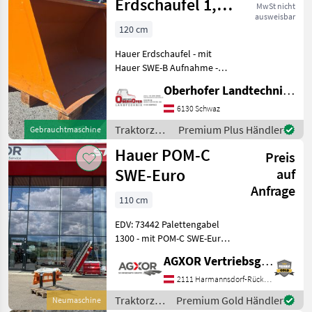
Erdschaufel 1,20
MwSt nicht
ausweisbar
m
120 cm
Hauer Erdschaufel - mit
Hauer SWE-B Aufnahme -
kaum Gebrauchsspuren -
Oberhofer Landtechnik GmbH
TOP Zustand - Breite 120cm
- Volumen 0, 42m² -
6130 Schwaz
Eigengewicht 138kg -
Traktorzubehör
Premium Plus Händler
Gebrauchtmaschine
Baujahr leider nicht
/ Hauer
Hauer POM-C
Preis
SWE-Euro
auf
Anfrage
110 cm
EDV: 73442 Palettengabel
1300 - mit POM-C SWE-Euro
- mit Palettenzinken
AGXOR Vertriebsgesellschaft Ost GmbH
1100mm Das Verkaufsteam
der Fa. Agxor zeigt Ihnen
2111 Harmannsdorf-Rückersdorf
das Gerät/Maschine gerne
Traktorzubehör
Premium Gold Händler
Neumaschine
und bit