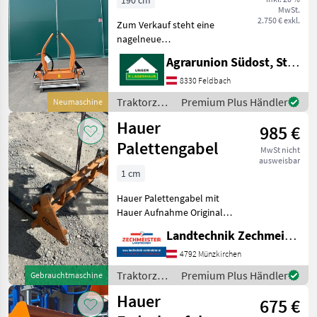
190 cm
MwSt.
2.750 € exkl.
Zum Verkauf steht eine
nagelneue
Rundballenzange der
Agrarunion Südost, Standort Gniebing
renommierten Marke
Hauer, die sich durch ihre
8330 Feldbach
erstklassige Qualität und
Traktorzubehör
Premium Plus Händler
Neumaschine
Langlebigkeit auszeichnet.
/ Hauer
Hauer
Dieses Modell
985 €
Palettengabel
MwSt nicht
ausweisbar
1 cm
Hauer Palettengabel mit
Hauer Aufnahme Original
Traktorzubehör Frontlader-
Landtechnik Zechmeister GmbH & Co KG
Anbaugeräte
4792 Münzkirchen
Traktorzubehör
Premium Plus Händler
Gebrauchtmaschine
/ Hauer
Hauer
675 €