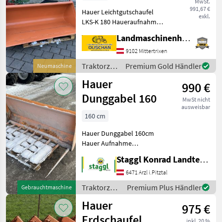
MwSt.
991,67 €
Hauer Leichtgutschaufel
exkl.
LKS-K 180 Haueraufnahme -
Breite 1800mm - Tiefe
Landmaschinenhandel Ouschan Anton
870mm - Höhe 670mm -
Haueraufnahme - sofort
9102 Mittertrixen
Verfügbar - innen Gerundet
Traktorzubehör
Premium Gold Händler
Neumaschine
- Hinten 90
/ Hauer
Hauer
990 €
Dunggabel 160
MwSt nicht
ausweisbar
160 cm
Hauer Dunggabel 160cm
Hauer Aufnahme
Zinkenlänge: 80cm Zinken:
Staggl Konrad Landtechnik Oberland
9 Gewicht: 143kg Bitte
informieren Sie sich vor der
6471 Arzl i.Pitztal
Besichtigung, ob die
Traktorzubehör
Premium Plus Händler
Gebrauchtmaschine
Maschine bei uns am Be
/ Hauer
Hauer
975 €
Erdschaufel
inkl. 20 %