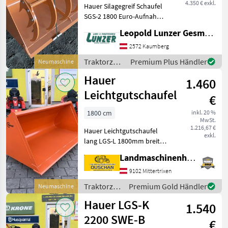
4.350 € exkl.
Hauer Silagegreif Schaufel
SGS-2 1800 Euro-Aufnahme
Breite: 1800mm Höhe:
Leopold Lunzer GesmbH
700mm Tiefe: 1020mm
Öffnungsweite: 1320
2572 Kaumberg
Fassungsvermögen 0, 87m3
Traktorzubehör
Premium Plus Händler
Neumaschine
Verstärkte Seiten
/ Hauer
Hauer
1.460
Leichtgutschaufel
€
1800 cm
inkl. 20 %
MwSt.
1.216,67 €
Hauer Leichtgutschaufel
exkl.
lang LGS-L 1800mm breit
mit Hauer Aufnahme SWE-B
Landmaschinenhandel Ouschan Anton
-Breite 1800mm -Tiefe
100mm -Höhe 800mm -
9102 Mittertrixen
Schürfleiste 150/20 -
Traktorzubehör
Premium Gold Händler
Neumaschine
Gewicht 220kg Sofort
/ Hauer
Hauer LGS-K
1.540
2200 SWE-B
€