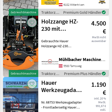
sind gerne für sie erreichbar
9102 Mittertrixen
oder Besuchen sie uns vor
Traktorzubehör
Premium Gold Händler
Gebrauchtmaschine
Ort Trak
/ Hauer
Holzzange HZ-
4.500
230 mit
€
Haueraufnahme
MwSt nicht
Gebrauchte Hauer
ausweisbar
PRIVATVERKAUF
Holzzange HZ-230
PRIVATVERKAUF! Standort
der Maschine: 6232 Münster
Mühlbacher Maschinen GmbH
0.6.7.6.7.7.0.9.3.9.0 -
neuwertiger Zustand -
5580 Tamsweg
Haueraufnahme B - Gewich
Traktorzubehör
Premium Plus Händler
Gebrauchtmaschine
/ Hauer
Hauer
1.190
Werkzeugadapter
€
B-Eu
inkl. 20 %
Nr. 68753 Werkzeugadapter
MwSt.
991,67 €
- Frontladerseitig Hauer
exkl.