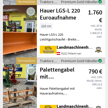
Traktorzubehör
Premium Gold Händler
Neumaschine
Tragkraft 2000kg - Gewicht
/ Hauer
Hauer LGS-L 220
180kg Wir sind ge
1.760
Euroaufnahme
€
220 cm
inkl. 20 %
MwSt.
1.466,67 €
Hauer LGS-L 220
exkl.
Leichtgutschaufel - Breite
220cm - Tiefe 1000mm -
Landmaschinenhandel Ouschan Anton
Höhe 800mm -
Schaufelschneide 150/20 -
9102 Mittertrixen
Eigengewicht 269kg -
Traktorzubehör
Premium Gold Händler
Neumaschine
Euroaufnahme - Volumen 1,
/ Hauer
Palettengabel
1
790 €
mit
inkl. 13%
MwSt./Verm.
Haueraufnahme
699,12 €
exkl.
Hauer Palettengabel mit
Haueraufnahme,
Zinkenlänge 960mm,
Haueraufnahme 106mm,
Landmaschinenhandel Ouschan Anton
Schmale Aufnahme, wir