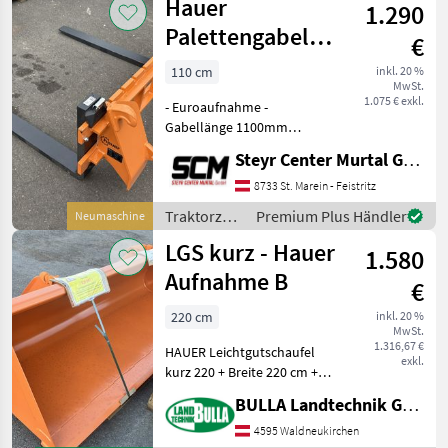
Hauer
Vereinbaren S
1.290
Palettengabel
€
PG 1100mm
110 cm
inkl. 20 %
MwSt.
1.075 € exkl.
- Euroaufnahme -
Gabellänge 1100mm
Traktorzubehör Frontlader-
Steyr Center Murtal GmbH
Anbaugeräte
8733 St. Marein - Feistritz
Traktorzubehör
Premium Plus Händler
Neumaschine
/ Hauer
LGS kurz - Hauer
1.580
Aufnahme B
€
220 cm
inkl. 20 %
MwSt.
1.316,67 €
HAUER Leichtgutschaufel
exkl.
kurz 220 + Breite 220 cm +
Aufnahme Hauer B
BULLA Landtechnik GmbH
Traktorzubehör Frontlader-
Anbaugeräte
4595 Waldneukirchen