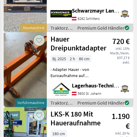
SWE - B - Geräteseitig EURO
Das Verkaufsteam der Fa.
Schwarzmayr Landtechnik GmbH - Schlitters
Schwarzmayr zeigt Ihnen
das Gerät/Maschine gerne u
6262 Schlitters
Traktorzubehör
Premium Gold Händler
Neumaschine
/ Hauer
Hauer
720 €
Dreipunktadapter
inkl. 13%
MwSt./Verm.
637,17 €
Bj. 2025
2 h
86 cm
exkl.
- Adapter Hauer - von
Euroaufnahme auf
Dreipunkt (Schenkelmaß
Lagerhaus-Technik St. Johann
86cm) - 1x Verwendet -
keine Gebrauchsspuren
5600 St. Johann
Kaufpreis inkl. 13% Mwst.
Traktorzubehör
Premium Gold Händler
Vorführmaschine
Wir bitten telefonisch ode
/ Hauer
LKS-K 180 Mit
1.190
Haueraufnahme
€
180 cm
inkl. 20 %