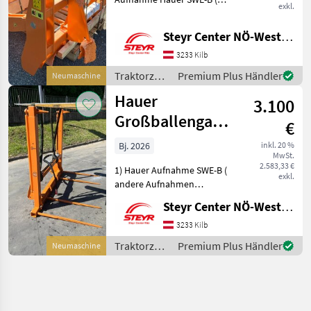
exkl.
eventuell andere möglich)
Folienhalter
Steyr Center NÖ-West - Standort Kilb
Traktorzubehör Frontlader-
Anbaugeräte
3233 Kilb
Traktorzubehör
Premium Plus Händler
Neumaschine
/ Hauer
Hauer
3.100
Großballengabel
€
klappbar hydr
Bj. 2026
inkl. 20 %
MwSt.
GBK 1800 POM-C
2.583,33 €
1) Hauer Aufnahme SWE-B (
SWE
exkl.
andere Aufnahmen
möglich) 2) 4 STK
Steyr Center NÖ-West - Standort Kilb
Ballenspiesser 1100mm 3)
hydr. Klappbar 4) hydr.
3233 Kilb
ausfahrbare
Traktorzubehör
Premium Plus Händler
Neumaschine
Abrutschsicherung
/ Hauer
Traktorzubehör Frontlade