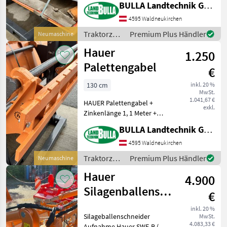
BULLA Landtechnik GmbH
220 cm Breite + Euro
Aufnahme Traktorzubehör
4595 Waldneukirchen
Frontlader-Anbaugeräte
Traktorzubehör
Premium Plus Händler
Neumaschine
/ Hauer
Hauer
1.250
Palettengabel
€
130 cm
inkl. 20 %
MwSt.
1.041,67 €
HAUER Palettengabel +
exkl.
Zinkenlänge 1, 1 Meter +
Rahmenbreite 1, 3 Meter +
BULLA Landtechnik GmbH
Euro Aufnahme
Traktorzubehör Frontlader-
4595 Waldneukirchen
Anbaugeräte
Traktorzubehör
Premium Plus Händler
Neumaschine
/ Hauer
Hauer
4.900
Silagenballenschneider
€
SBS POM-C SWE-
inkl. 20 %
Silageballenschneider
MwSt.
B SWE-N
4.083,33 €
Aufnahme Hauer SWE-B (