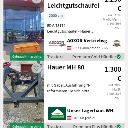
Leichtgutschaufel
€
2000 cm
inkl. 13%
MwSt./Verm.
1.141,59 €
EDV: 73174
exkl.
Leichtgutschaufel - Hauer
Aufnahme B - Breite
AGXOR Vertriebsgesellschaft Ost GmbH
2000mm gebraucht aus
Vermittlung 13% MwSt. Das
2111 Harmannsdorf-Rückersdorf
Verkaufsteam der Fa. Agxor
Traktorzubehör
Premium Gold Händler
Gebrauchtmaschine
zeigt Ihnen das Gerät
/ Hauer
Hauer MH 80
1.300
€
mit Gabel, Ausführung "N"
inkl. 20 %
MwSt.
Informieren Sie sich bitte
1.083,33 €
vor Fahrt-Antritt
exkl.
telefonisch, ob die von
Ihnen angefragte Maschine
Unser Lagerhaus WHG, Kärnten, Klagenfurt
aktuell bei uns am Lager
9020 Klagenfurt
steht. Wir inserier
Traktorzubehör
Premium Plus Händler
Gebrauchtmaschine