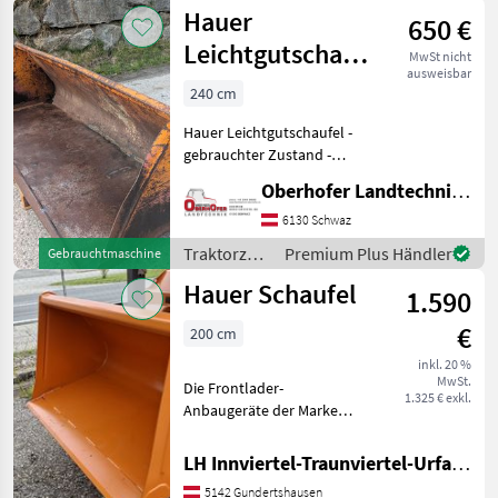
/ Hauer
Hauer
650 €
Leichtgutschaufel
MwSt nicht
ausweisbar
Lang 2400mm
240 cm
verstärkte
Hauer Leichtgutschaufel -
Ausführ
gebrauchter Zustand -
verstärkte Bauweise - Breite
Oberhofer Landtechnik GmbH
2400mm - Hauer Aufnahme
118cm - wurde
6130 Schwaz
nachgeschweißt -
Traktorzubehör
Premium Plus Händler
Gebrauchtmaschine
Winkeleisen an den Seite
/ Hauer
Hauer Schaufel
1.590
€
200 cm
inkl. 20 %
MwSt.
Die Frontlader-
1.325 € exkl.
Anbaugeräte der Marke
Hauer zeichnen sich durch
ihre robuste Bauweise und
LH Innviertel-Traunviertel-Urfahr eGen, Gundertshausen
Vielseitigkeit aus. Das
5142 Gundertshausen