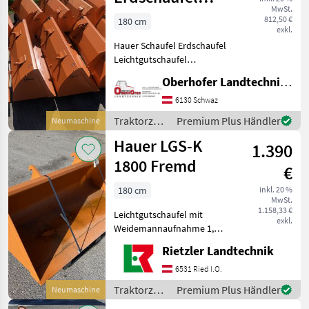
MwSt.
Leichtgutschaufel
812,50 €
180 cm
exkl.
Schüttgutschaufel
Hauer Schaufel Erdschaufel
Leichtgutschaufel
Schüttgutschaufel - große
Oberhofer Landtechnik GmbH
Auswahl - sofort verfügbar -
Breiten: 1400mm bis
6130 Schwaz
2400mm - mit Hauer oder
Traktorzubehör
Premium Plus Händler
Neumaschine
Euro-Aufnahme -
/ Hauer
Hauer LGS-K
1.390
1800 Fremd
€
180 cm
inkl. 20 %
MwSt.
1.158,33 €
Leichtgutschaufel mit
exkl.
Weidemannaufnahme 1,
8m breit Traktorzubehör
Rietzler Landtechnik
Frontlader-Anbaugeräte
6531 Ried I.O.
Traktorzubehör
Premium Plus Händler
Neumaschine
/ Hauer