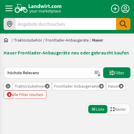
Angebote durchsuchen
/
Traktorzubehör
/
Frontlader-Anbaugeräte
/
Hauer
Hauer Frontlader-Anbaugeräte neu oder gebraucht kaufen
So wird auf Landwirt.com sortiert
Filter
x
x
x
x
Traktorzubehoer
Frontlader Anbaugeraete
Hauer
x
alle Filter löschen
Liste
Raster