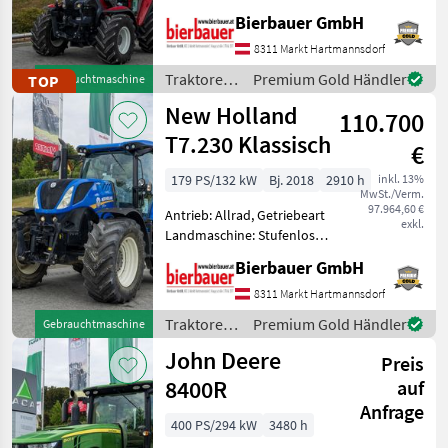
Getriebe, Plattform: Kabine,
Bierbauer GmbH
Zapfwellendrehzahl:
430/540/750/1000,
8311 Markt Hartmannsdorf
Höchstgeschwindigkeit in
Traktoren
Premium Gold Händler
TOP
Gebrauchtmaschine
km/h: 40 km/h, Aufladun
/ Lindner
New Holland
110.700
T7.230 Klassisch
€
179 PS/132 kW
Bj. 2018
2910 h
inkl. 13%
MwSt./Verm.
97.964,60 €
Antrieb: Allrad, Getriebeart
exkl.
Landmaschine: Stufenloses
Getriebe, Plattform: Kabine,
Bierbauer GmbH
Zapfwellendrehzahl:
540/1000/1000E,
8311 Markt Hartmannsdorf
Höchstgeschwindigkeit in
Traktoren
Premium Gold Händler
Gebrauchtmaschine
km/h: 40 km/h, Aufladung:
/ New
John Deere
Preis
Holland
8400R
auf
Anfrage
400 PS/294 kW
3480 h