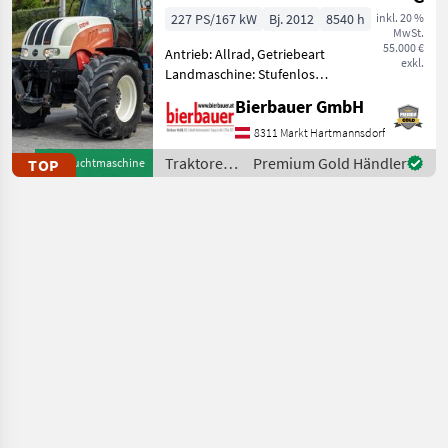
227 PS/167 kW
Bj. 2012
8540 h
inkl. 20 %
MwSt.
55.000 €
Antrieb: Allrad, Getriebeart
exkl.
Landmaschine: Stufenloses
Getriebe, Plattform: Kabine,
Bierbauer GmbH
Zapfwellendrehzahl:
540/540E/1000/1000E,
8311 Markt Hartmannsdorf
Höchstgeschwindigkeit in
Traktoren
Premium Gold Händler
TOP
Gebrauchtmaschine
km/h: 50 km/h, Aufla
/ Steyr