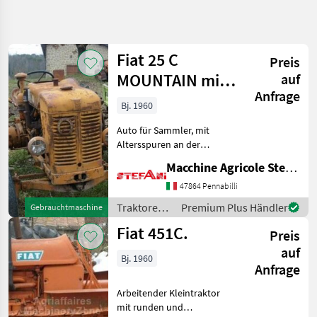
Suche
verfeinern
Fiat 25 C
Preis
Kategorie
Land
Filter
4
MOUNTAIN mit
auf
Anfrage
Rädern
2
Bj. 1960
AKTUELLER
Zurücksetzen
Ergebnisse
PFAD
anzeigen
Auto für Sammler, mit
Landtechnik
Altersspuren an der
Karosserie noch schöner.
Traktoren
Macchine Agricole Stefani Luciano
Räder mit abnehmbaren
Oldtimer
Steigeisen, um selbst
47864 Pennabilli
Traktoren
unzugängliches Gelände zu
Traktoren /
Premium Plus Händler
Gebrauchtmaschine
erreichen Für diejenigen, di
Fiat
Fiat
Fiat 451C.
Preis
KATEGORIE
auf
WÄHLEN
Bj. 1960
Anfrage
Fiat
Arbeitender Kleintraktor
mit runden und
Steyr