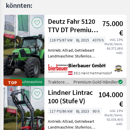
könnten:
Deutz Fahr 5120
75.000
TTV DT Premium
€
Plus
118 PS/87 kW
Bj. 2015
4370 h
inkl. 13%
MwSt./Verm.
66.371,68 €
Antrieb: Allrad, Getriebeart
exkl.
Landmaschine: Stufenloses
Getriebe, Plattform: Kabine,
Bierbauer GmbH
Zapfwellendrehzahl:
540/540E/1000,
8311 Markt Hartmannsdorf
Höchstgeschwindigkeit in
Traktoren
Premium Gold Händler
TOP
Gebrauchtmaschine
km/h: 50 km/h, Aufladung:
/ Deutz
Lindner Lintrac
104.000
Fahr
100 (Stufe V)
€
117 PS/86 kW
Bj. 2023
90 h
inkl. 13%
MwSt./Verm.
92.035,40 €
Antrieb: Allrad, Getriebeart
exkl.
Landmaschine: Stufenloses