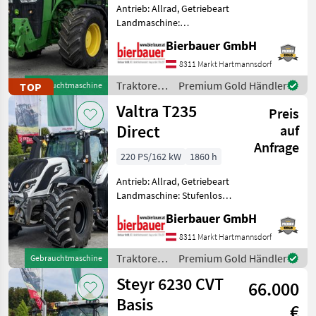
Antrieb: Allrad, Getriebeart
Landmaschine:
Lastschaltgetriebe,
Bierbauer GmbH
Plattform: Kabine,
Zapfwellendrehzahl:
8311 Markt Hartmannsdorf
540/1000,
Traktoren
Premium Gold Händler
TOP
Gebrauchtmaschine
Höchstgeschwindigkeit in
/ John
Valtra T235
km/h: 50 km/h, Aufladung:
Preis
Deere
Turbola
Direct
auf
Anfrage
220 PS/162 kW
1860 h
Antrieb: Allrad, Getriebeart
Landmaschine: Stufenloses
Getriebe, Plattform: Kabine,
Bierbauer GmbH
Zapfwellendrehzahl:
540/1000,
8311 Markt Hartmannsdorf
Höchstgeschwindigkeit in
Traktoren
Premium Gold Händler
Gebrauchtmaschine
km/h: 50 km/h, Aufladung:
/ Valtra
Steyr 6230 CVT
Turbo
66.000
Basis
€