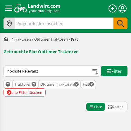
Angebote durchsuchen
/
Traktoren
/
Oldtimer Traktoren
/
Fiat
Gebrauchte Fiat Oldtimer Traktoren
So wird auf Landwirt.com sortiert
Filter
x
x
x
x
Traktoren
Oldtimer Traktoren
Fiat
x
alle Filter löschen
Liste
Raster