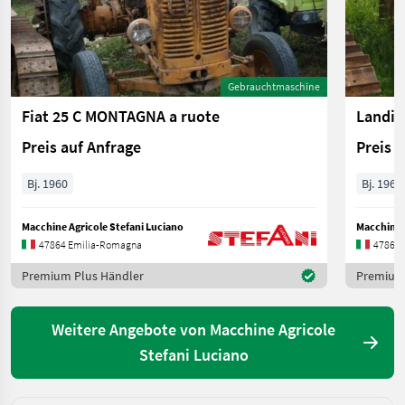
Gebrauchtmaschine
Fiat 25 C MONTAGNA a ruote
Landin
Preis auf Anfrage
Preis 
Bj. 1960
Bj. 1968
Macchine Agricole Stefani Luciano
Macchine A
47864 Emilia-Romagna
47864 
Premium Plus Händler
Premium 
Weitere Angebote von Macchine Agricole
Stefani Luciano