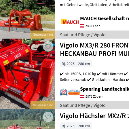
mit Gelenkwelle, Gleitkufen, Arbeitsbreite: 280cm, Transportbreite:
299cm, Leistungsbedarf: 80-150P
MAUCH Gesellschaft m
5531 Eben
Saat und Pflege / Vigolo
Neumaschine
Vigolo MX3/R 280 FRO
HECKANBAU PROFI MU
Bj. 2026
280 cm
✔️ bis 150PS, 1.010 kg ✔️ mit Hämmer ✔️ doppeltes Gehäuse ✔️ hydr.
Seitenverschub ✔️ Gleitkufen - Hardox ✔
GELENKWELLE ✔️neue Ausführung, Bj. J
Spanring Landtechni
2871 Zöbern
Saat und Pflege / Vigolo
Neumaschine
Vigolo Hächsler MX2/R 
Bj. 2025
280 cm