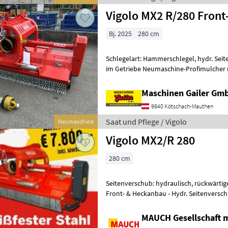
Vigolo MX2 R/280 Fron
Bj. 2025
280 cm
Schlegelart: Hammerschlegel, hydr. Seit
im Getriebe Neumaschine-Profimulcher m
Doppelbock Kat II für Front- und
Maschinen Gailer Gm
9640 Kötschach-Mauthen
Saat und Pflege / Vigolo
Neumaschine
Vigolo MX2/R 280
280 cm
Seitenverschub: hydraulisch, rückwärtige
Front- & Heckanbau - Hydr. Seitenversc
doppeltes Gehäuse aus Hardox - Höhe
MAUCH Gesellschaft m