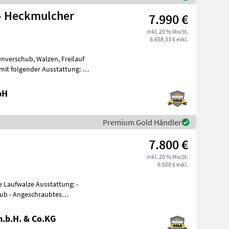
t- Heckmulcher
7.990 €
inkl. 20 % MwSt.
6.658,33 € exkl.
enverschub, Walzen, Freilauf
it folgender Ausstattung: *
bH
Premium Gold Händler
7.800 €
inkl. 20 % MwSt.
6.500 € exkl.
 Laufwalze Ausstattung: -
hub - Angeschraubtes
.b.H. & Co.KG