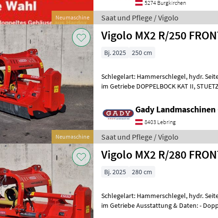
5274 Burgkirchen
Saat und Pflege / Vigolo
Neumaschine
Vigolo MX2 R/250 FR
Bj. 2025
250 cm
Schlegelart: Hammerschlegel, hydr. Seit
im Getriebe DOPPELBOCK KAT II, STUE
1.000 U/MIN DOPPE
Gady Landmaschinen
8403 Lebring
Saat und Pflege / Vigolo
Neumaschine
Vigolo MX2 R/280 FR
Bj. 2025
280 cm
Schlegelart: Hammerschlegel, hydr. Seit
im Getriebe Ausstattung & Daten: - Doppe
Doppeltes Gehäuse - Freilaufgetriebe