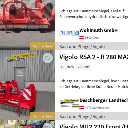
Schlegelart: Hammerschlegel, Freilauf: Fr
Seitenverschub: hydraulisch, rückwärtig
Vigolo MX2/R 280 mit Hämmer, Stüt
Wohlmuth GmbH
8342 Gnas
Saat und Pflege / Vigolo
Neumaschine
Vigolo RSA 2 - R 280 MA
Bj. 2025
280 cm
Schlegelart: Hammerschlegel, hydr. Seit
im Getriebe, seitliche Kufen Neuer Mulche
Betriebsstunden - Arbeitsb
Deschberger Landte
4973 Senftenbach
Saat und Pflege / Vigolo
Neumaschine
Vigolo MU2 220 Front/