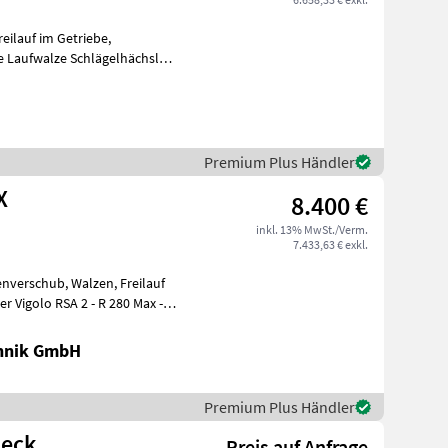
eilauf im Getriebe,
e Laufwalze Schlägelhächsler
zwalze
Premium Plus Händler
X
8.400 €
inkl. 13% MwSt./Verm.
7.433,63 € exkl.
enverschub, Walzen, Freilauf
r Vigolo RSA 2 - R 280 Max - 0
chnik GmbH
Premium Plus Händler
Heck
Preis auf Anfrage