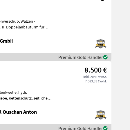
enverschub, Walzen -
rm für
äuse u
e GmbH
Premium Gold Händler
8.500 €
inkl. 20 % MwSt.
7.083,33 € exkl.
lenkwelle, hydr.
iebe, Kettenschutz, seitliche
 Riemenspan
l Ouschan Anton
Premium Gold Händler