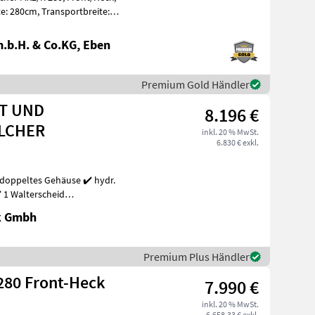
.b.H. & Co.KG, Eben
Premium Gold Händler
NT UND
8.196 €
LCHER
inkl. 20 % MwSt.
6.830 € exkl.
️ 1 Walterscheid
k Gmbh
Premium Plus Händler
280 Front-Heck
7.990 €
inkl. 20 % MwSt.
6.658,33 € exkl.