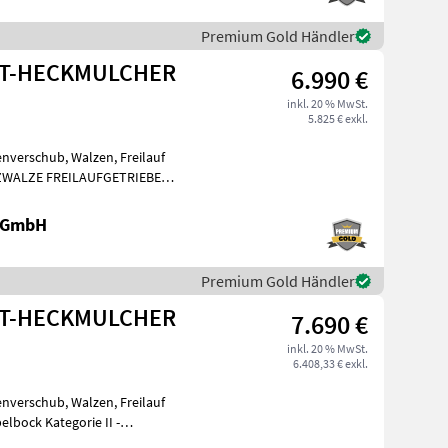
Premium Gold Händler
ONT-HECKMULCHER
6.990 €
inkl. 20 % MwSt.
5.825 € exkl.
enverschub, Walzen, Freilauf
TZWALZE FREILAUFGETRIEBE
LTES GEHAEUSE, HAEMMER
 GmbH
Premium Gold Händler
ONT-HECKMULCHER
7.690 €
inkl. 20 % MwSt.
6.408,33 € exkl.
enverschub, Walzen, Freilauf
lbock Kategorie II -