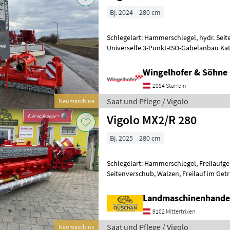
Bj. 2024
280 cm
Schlegelart: Hammerschlegel, hydr. Seit
Universelle 3-Punkt-ISO-Gabelanbau Kat. II, Doppelanbautu
Front-Heck Anwendung - doppeltes Geh
Wingelhofer & Söhn
2084 Starrein
Saat und Pflege / Vigolo
Neumaschine
Vigolo MX2/R 280
Bj. 2025
280 cm
Schlegelart: Hammerschlegel, Freilaufge
Seitenverschub, Walzen, Freilauf im Getr
Kufen, Bodenstützwalze, automatische
Landmaschinenhande
9102 Mittertrixen
Saat und Pflege / Vigolo
Neumaschine