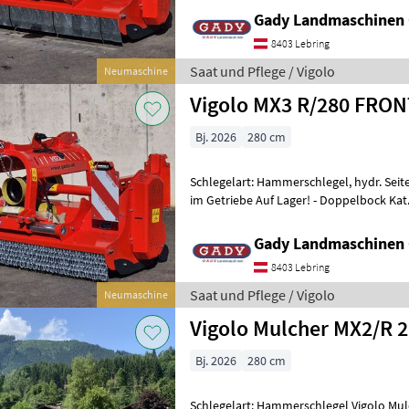
Gady Landmaschinen
8403 Lebring
Saat und Pflege / Vigolo
Neumaschine
Vigolo MX3 R/280 FR
Bj. 2026
280 cm
Schlegelart: Hammerschlegel, hydr. Seit
im Getriebe Auf Lager! - Doppelbock Kat. II mit Freilaufgetriebe -
Doppelgehäuse - Hämmer - Wa
Gady Landmaschinen
8403 Lebring
Saat und Pflege / Vigolo
Neumaschine
Vigolo Mulcher MX2/R 
Bj. 2026
280 cm
Schlegelart: Hammerschlegel Vigolo Mulcher MX2