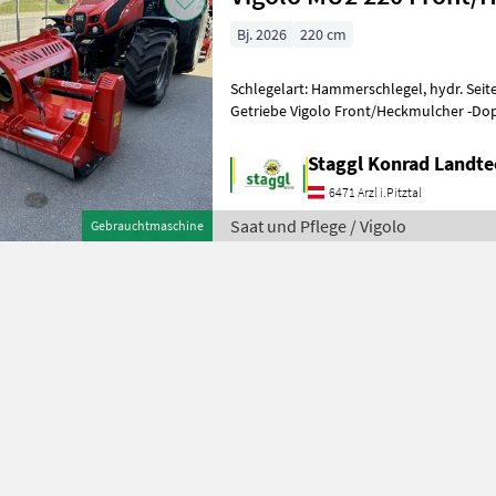
Bj. 2026
220 cm
Schlegelart: Hammerschlegel, hydr. Seit
Getriebe Vigolo Front/Heckmulcher -Doppelanbaubock Front/Heck -
Hydraulischer Seitenverschub +/- 250
Staggl Konrad Landte
6471 Arzl i.Pitztal
Saat und Pflege / Vigolo
Gebrauchtmaschine