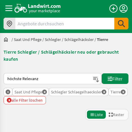
Angebote durchsuchen
/
Saat Und Pflege
/
Schlegler / Schlägelhäcksler
/
Tierre
Tierre Schlegler / Schlägelhäcksler neu oder gebraucht
kaufen
So wird auf Landwirt.com sortiert
Filter
x
x
x
x
Saat Und Pflege
Schlegler Schlaegelhaecksler
Tierre
x
alle Filter löschen
Liste
Raster