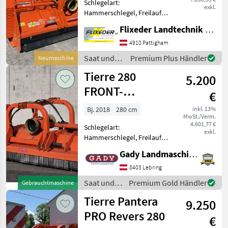
Tierre
Schlegelart:
exkl.
Hammerschlegel, Freilauf:
Freilauf im Getriebe,
Tehnos
Flixeder Landtechnik GmbH
Seitenverschub:
hydraulisch Für Front und
4910 Pattigham
Vigolo
Heckanbau, mit
Saat und
Premium Plus Händler
Neumaschine
hydraulischem
Pflege /
Berti
Tierre 280
Seitenverschub, neuestes
5.200
Tierre
Modell 2025
FRONT-
Müthing
€
HECKMULCHER
Bj. 2018
280 cm
inkl. 13%
Ino
MwSt./Verm.
4.601,77 €
Schlegelart:
exkl.
Alle 32
Hammerschlegel, Freilauf:
anzeigen
Freilauf im Getriebe,
Gady Landmaschinen GmbH
Seitenverschub:
MODELL
hydraulisch, rückwärtige
8403 Lebring
Laufwalze Auf Lager! -
Saat und
Premium Gold Händler
Gebrauchtmaschine
Gelenkwelle Während
Pflege /
Tierre Pantera
unserer Öffnungsz
9.250
Tierre
Pantera
PRO Revers 280
Revers
€
300