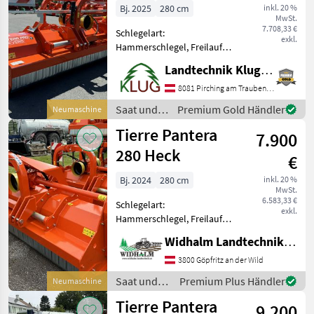
Bj. 2025
280 cm
inkl. 20 %
MwSt.
MARKTPLATZ
7.708,33 €
Schlegelart:
exkl.
Marktplatz
Händlerangebote
Kleinanzeigen
Hammerschlegel, Freilauf:
Freilauf im Getriebe,
Landtechnik Klug e. U.
Seitenverschub:
hydraulisch, rückwärtige
8081 Pirching am Traubenberg
Laufwalze,
Saat und
Premium Gold Händler
Neumaschine
Haubenverstellung Neues
Pflege /
Tierre Pantera
PRO Modell des beliebten
7.900
Tierre
Pantera
280 Heck
€
Bj. 2024
280 cm
inkl. 20 %
MwSt.
6.583,33 €
Schlegelart:
exkl.
Hammerschlegel, Freilauf:
Freilauf im Getriebe,
Widhalm Landtechnik GmbH
Seitenverschub:
hydraulisch, rückwärtige
3800 Göpfritz an der Wild
Laufwalze hydraulischer
Saat und
Premium Plus Händler
Neumaschine
Seitenverschub, neuestes
Pflege /
Tierre Pantera
Modell 2024, 1082
9.200
Tierre