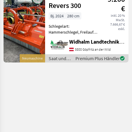
Revers 300
€
Bj. 2024
280 cm
inkl. 20 %
MwSt.
7.666,67 €
Schlegelart:
exkl.
Hammerschlegel, Freilauf:
Freilauf im Getriebe,
Widhalm Landtechnik GmbH
Seitenverschub:
hydraulisch, rückwärtige
3800 Göpfritz an der Wild
Laufwalze Front und
Saat und
Premium Plus Händler
Neumaschine
Heckanabu, hydraulischer
Pflege /
Seitenverschub, neues
Tierre