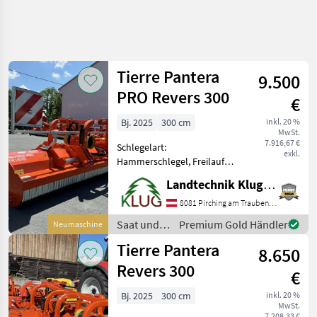
Suche
verfeinern
Tierre Pantera
9.500
Kategorie
Land
Filter
4
PRO Revers 300
€
6
Bj. 2025
300 cm
inkl. 20 %
AKTUELLER
Zurücksetzen
Ergebnisse
MwSt.
PFAD
7.916,67 €
anzeigen
Schlegelart:
exkl.
Landtechnik
Hammerschlegel, Freilauf:
Freilauf im Getriebe,
Saat
Landtechnik Klug e. U.
Seitenverschub:
Und
Pflege
hydraulisch, rückwärtige
8081 Pirching am Traubenberg
Laufwalze,
Schlegler
Saat und
Premium Gold Händler
Neumaschine
Haubenverstellung Neues
Schlaegelhaecksler
Pflege /
Tierre Pantera
PRO Modell des beliebten
8.650
Tierre
Tierre
Pantera
Revers 300
€
KATEGORIE
WÄHLEN
Bj. 2025
300 cm
inkl. 20 %
MwSt.
7.208,33 €