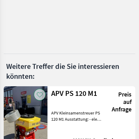
Hermes
Tehnos
Vigolo
Berti
Müthing
Weitere Treffer die Sie interessieren
Ino
könnten:
Alle 32
anzeigen
APV PS 120 M1
Preis
MARKTPLATZ
auf
Anfrage
Marktplatz
Händlerangebote
Kleinanzeigen
APV Kleinsamenstreuer PS
120 M1 Ausstattung: - elek.
Gebläse - 120L
Tankvolumen -
Säwellenabstreifer 3-reihig -