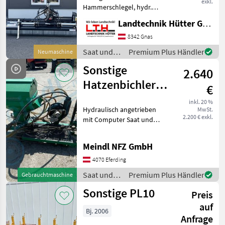
exkl.
Hammerschlegel, hydr.
Seitenverschub, Freilauf im
Landtechnik Hütter GmbH & Co KG
Getriebe, seitliche Kufen,
Bodenstützwalze,
8342 Gnas
automatische
Saat und
Premium Plus Händler
Neumaschine
Riemenspannung Müthing
Pflege /
Sonstige
MU-VARIO SHARK 2.0 280 •
2.640
Müthing
Hatzenbichler
€
Kleinsamenstreuer
inkl. 20 %
Hydraulisch angetrieben
MwSt.
2.200 € exkl.
mit Computer Saat und
Pflege Universalstreuer
Meindl NFZ GmbH
4070 Eferding
Saat und
Premium Plus Händler
Gebrauchtmaschine
Pflege /
Sonstige PL10
Preis
Sonstige
auf
Bj. 2006
Anfrage