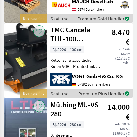
MAUCH Gesellschaft m.b.H. & Co.KG
6m Gerätekabel Standard -
5274 Burgkirchen
8 Auslässe - Rührw
Saat und
Premium Gold Händler
Neumaschine
Pflege /
TMC Cancela
8.470
APV
THL-100
€
Hydraulischer
Bj. 2026
100 cm
inkl. 19%
MwSt
Schlegelmulcher
7.117,65 €
Kettenschutz, seitliche
exkl.
Kufen VOGT Profitechnik –
Ihr Generalimporteur für
VOGT GmbH & Co. KG
TMC CANCELA in
Deutschland & Österreich =
57392 Schmallenberg
Große Auswahl an TMC
Saat und
Premium Plus Händler
Neumaschine
Forstmulchern, Forstfräs
Pflege /
Müthing MU-VS
14.000
TMC
Cancela
280
€
Bj. 2026
280 cm
inkl. 20 %
MwSt.
11.666,67 €
Schlegelart: