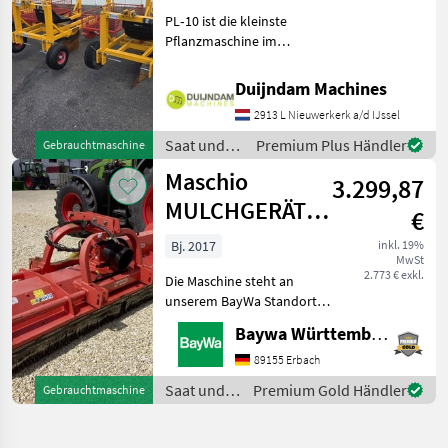
PL‑10 ist die kleinste
Pflanzmaschine im
Damcon-Sortiment, speziell
entwickelt zum Pflanzen
Duijndam Machines
von Unterlagen,
2913 L Nieuwerkerk a/d IJssel
Jungpflanzen, Koniferen
und ähnlichen
Saat und
Premium Plus Händler
Gebrauchtmaschine
PflanztypenMit Drei
Pflege /
Maschio
3.299,87
Sonstige
MULCHGERÄT
€
BISONTE 280
Bj. 2017
inkl. 19%
MwSt
"AB"
2.773 € exkl.
Die Maschine steht an
unserem BayWa Standort in
DE-73527 Herlikofen.Gerne
Baywa Württemberg
steht Ihnen Herr Rössler
unter Tel.: 0151 1610 3908
89155 Erbach
für Ihre Anfrage zur
Saat und
Premium Gold Händler
Gebrauchtmaschine
Verfügung!Maschio
Pflege /
Maschio