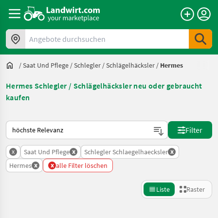
Angebote durchsuchen
/
Saat Und Pflege
/
Schlegler / Schlägelhäcksler
/
Hermes
Hermes Schlegler / Schlägelhäcksler neu oder gebraucht
kaufen
So wird auf Landwirt.com sortiert
Filter
x
x
x
Saat Und Pflege
Schlegler Schlaegelhaecksler
x
x
Hermes
alle Filter löschen
Liste
Raster