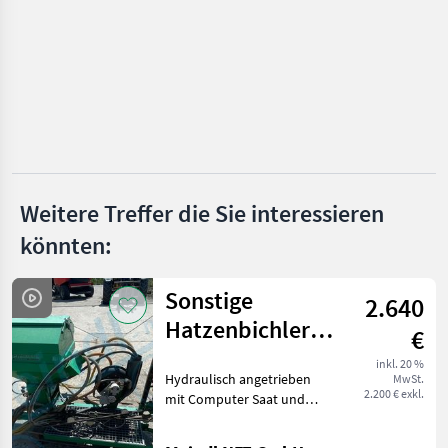
Dragone
Tehnos
Vigolo
Berti
Müthing
Weitere Treffer die Sie interessieren
Ino
könnten:
Alle 32
anzeigen
Sonstige
2.640
MARKTPLATZ
Hatzenbichler
€
Kleinsamenstreuer
Marktplatz
Händlerangebote
Kleinanzeigen
inkl. 20 %
Hydraulisch angetrieben
MwSt.
2.200 € exkl.
mit Computer Saat und
Pflege Universalstreuer