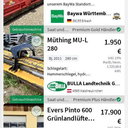
unserem BayWa Standort in
DE-73527 Herlikofen.Gerne
Baywa Württemberg
steht Ihnen Herr Rössler
unter Tel.: 0151 1610 3908
89155 Erbach
für Ihre Anfrage zur
Saat und
Premium Gold Händler
Gebrauchtmaschine
Verfügung!Maschio
Pflege /
Müthing MU-L
1.950
Maschio
280
€
Bj. 2011
280 cm
inkl. 13%
MwSt./Verm.
1.725,66 €
Schlegelart:
exkl.
Hammerschlegel, hydr.
Seitenverschub, Walzen,
BULLA Landtechnik GmbH
Freilauf im Getriebe
MÜTHING Mulcher MU-L 280
4595 Waldneukirchen
+ Bj. 2011 + Front und
Saat und
Premium Plus Händler
Gebrauchtmaschine
Heckmaschine +
Pflege /
Evers Pinto 600
hydraulischer Seitenv
17.900
Müthing
Grünlandlüfter -
€
Grünlandlockerer
inkl. 20 %