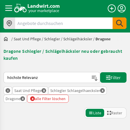
Angebote durchsuchen
/
Saat Und Pflege
/
Schlegler / Schlägelhäcksler
/
Dragone
Dragone Schlegler / Schlägelhäcksler neu oder gebraucht
kaufen
So wird auf Landwirt.com sortiert
Filter
x
x
x
Saat Und Pflege
Schlegler Schlaegelhaecksler
x
x
Dragone
alle Filter löschen
Liste
Raster