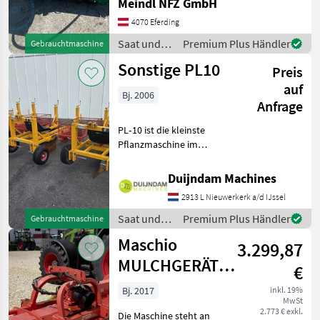
Meindl NFZ GmbH
4070 Eferding
Saat und
Premium Plus Händler
Gebrauchtmaschine
Pflege /
Sonstige PL10
Preis
Sonstige
auf
Bj. 2006
Anfrage
PL‑10 ist die kleinste
Pflanzmaschine im
Damcon-Sortiment, speziell
entwickelt zum Pflanzen
Duijndam Machines
von Unterlagen,
2913 L Nieuwerkerk a/d IJssel
Jungpflanzen, Koniferen
und ähnlichen
Saat und
Premium Plus Händler
Gebrauchtmaschine
PflanztypenMit Drei
Pflege /
Maschio
3.299,87
Sonstige
MULCHGERÄT
€
BISONTE 280
Bj. 2017
inkl. 19%
MwSt
"AB"
2.773 € exkl.
Die Maschine steht an