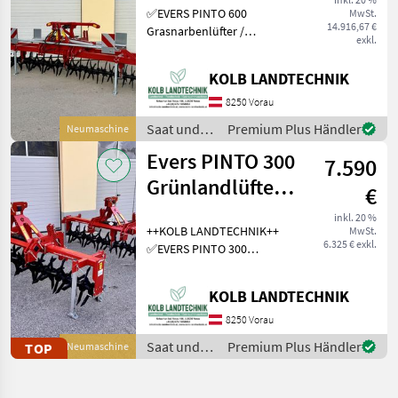
✅EVERS PINTO 600
MwSt.
- Gr
14.916,67 €
Grasnarbenlüfter /
exkl.
Bodenlüfter ✅Arbeitsbreite
6.0m ✅Sternwalze leicht
KOLB LANDTECHNIK
schrägstellbar, dadurch 2
verschieden Intensive
8250 Vorau
Bearbeitungsstufen ✅Zinke
Saat und
Premium Plus Händler
Neumaschine
Pflege /
Evers PINTO 300
7.590
Evers
Grünlandlüfter -
€
Grünlandlockerer
inkl. 20 %
++KOLB LANDTECHNIK++
MwSt.
- Gr
6.325 € exkl.
✅EVERS PINTO 300
Grasnarbenlüfter /
Bodenlüfter ✅Arbeits- und
KOLB LANDTECHNIK
Transportbreite 3.0m
✅Sternwalze leicht
8250 Vorau
schrägstellbar, dadurch 2
Saat und
Premium Plus Händler
TOP
Neumaschine
verschied
Pflege /
Evers