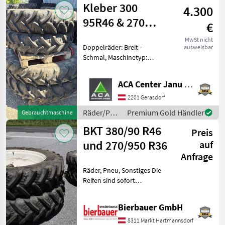
Kleber 300
4.300
95R46 & 270
€
95R32
MwSt nicht
Doppelräder: Breit -
ausweisbar
Schmal, Maschinetyp:
Traktoren,
Geschwindigkeitsindex (SI):
ACA Center Janu GmbH
40 km/h (SI: A8), Last-Index
(LI): LI: 134 (2120 kg), TT/TL:
2201 Gerasdorf
Schlauchlos (TL), Bauweise:
Räder/Pneu/Felgen
Premium Gold Händler
Gebrauchtmaschine
/ Kleber
BKT 380/90 R46
Preis
und 270/950 R36
auf
Anfrage
Räder, Pneu, Sonstiges Die
Reifen sind sofort
einsatzbereit und nach
Vereinbarung verfügbar.
Bierbauer GmbH
Eine Besichtigung sowie
Prüfung vor Ort ist jederzeit
8311 Markt Hartmannsdorf