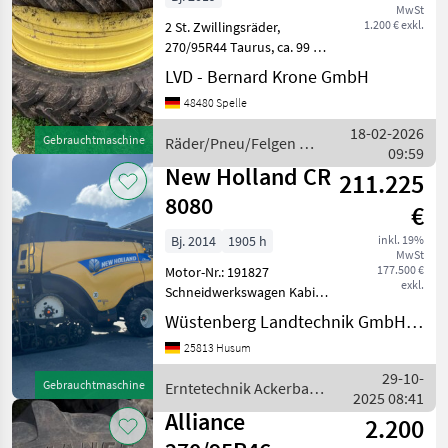
MwSt
1.200 € exkl.
2 St. Zwillingsräder,
270/95R44 Taurus, ca. 99 %
Profil, 142A8, Distanzring:
LVD - Bernard Krone GmbH
200 mm,
48480 Spelle
Räder/Pneu/Felgen
Sonstige
18-02-2026
Gebrauchtmaschine
Räder/Pneu/Felgen /
Räder/Pneu/Felgen
09:59
Taurus
New Holland CR
211.225
8080
€
Bj. 2014
1905 h
inkl. 19%
MwSt
177.500 €
Motor-Nr.: 191827
exkl.
Schneidwerkswagen Kabine
Klimaanlage Häcksler
Wüstenberg Landtechnik GmbH & Co. KG
Hydrostat Bordinformator
25813 Husum
Anhänger-Kupplung
Spreuverteiler
29-10-
Gebrauchtmaschine
Erntetechnik Ackerbau /
Schneidwerkbreite (mtr): 7,
2025 08:41
New Holland
63 Motor: FPT Cu
Alliance
2.200