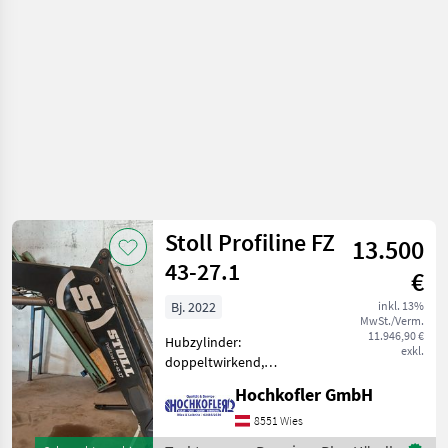
Stoll Profiline FZ
13.500
43-27.1
€
Bj. 2022
inkl. 13%
MwSt./Verm.
11.946,90 €
Hubzylinder:
exkl.
doppeltwirkend,
Front/Heck: Frontlader,
Hochkofler GmbH
Anbaukonsole,
Parallelführung,
8551 Wies
Schnellwechselrahmen, 3.