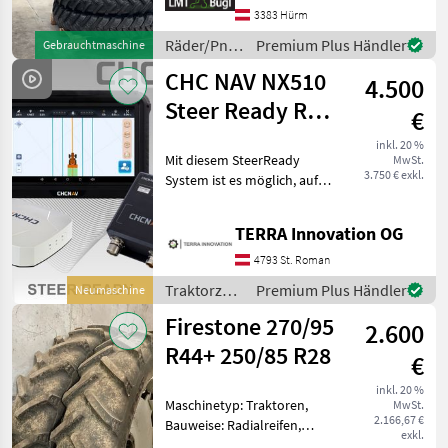
Kulturräder zu Fendt 414 /
3383 Hürm
415 und 500 Vario Fixfelgen
Räder/Pneu/Felgen
Premium Plus Händler
Gebrauchtmaschine
mit S
/ Sonstige
CHC NAV NX510
4.500
Steer Ready RTK
€
Lenksystem
inkl. 20 %
Mit diesem SteerReady
MwSt.
3.750 € exkl.
System ist es möglich, auf
Traktoren mit einer vom
Werk aus ausgestattenden
TERRA Innovation OG
Lenksystem Vorrüstung
zuzugreifen. Dabei wird kein
4793 St. Roman
zusätzlicher Len
Traktorzubehör
Premium Plus Händler
Neumaschine
/ CHC NAV
Firestone 270/95
2.600
R44+ 250/85 R28
€
inkl. 20 %
Maschinetyp: Traktoren,
MwSt.
2.166,67 €
Bauweise: Radialreifen,
exkl.
Felgendurchmesser: 44