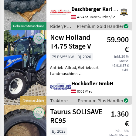
Zoll, Räder Taurus 270/95
Deschberger Karl Landtechnik GesmbH & Co KG
R32 Pflegeräder mit 8-Loch
MARKTPLATZ
Fixfelgen, Innenlochkreis-
4774 St. Marienkirchen/Schärding
Dm: 290 mm, Bolzena
Marktplatz
Händlerangebote
Kleinanzeigen
Räder/Pneu/Felgen
Premium Gold Händler
Gebrauchtmaschine
/ Taurus
New Holland
59.900
T4.75 Stage V
€
75 PS/55 kW
Bj. 2026
inkl. 20 %
MwSt.
49.916,67 €
Antrieb: Allrad, Getriebeart
exkl.
Landmaschine:
Lastschaltgetriebe,
Hochkofler GmbH
Plattform: Kabine,
Zapfwellendrehzahl:
8551 Wies
540/540E,
Traktoren /
Premium Plus Händler
Neumaschine
Höchstgeschwindigkeit in
New
Taurus SOLISAVE
km/h: 40 km/h, Aufladung:
1.360
Holland
Turbola
RC95
€
Bj. 2023
inkl. 13%
MwSt./Verm.