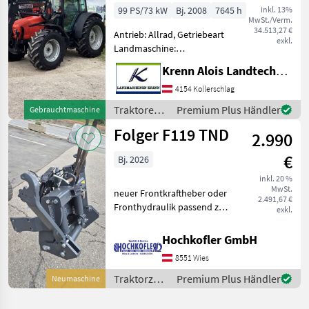
99 PS/73 kW
Bj. 2008
7645 h
inkl. 13%
MwSt./Verm.
34.513,27 €
Antrieb: Allrad, Getriebeart
exkl.
Landmaschine:
Schaltgetriebe, Plattform:
Krenn Alois Landtechnik GmbH
Kabine,
Zapfwellendrehzahl:
4154 Kollerschlag
430/540/540E/1000,
Traktoren /
Premium Plus Händler
Gebrauchtmaschine
Höchstgeschwindigkeit in
Same
Folger F119 TND
km/h: 40 km/h, Aufladung:
2.990
Tu
€
Bj. 2026
inkl. 20 %
MwSt.
neuer Frontkraftheber oder
2.491,67 €
Fronthydraulik passend zu
exkl.
NewHolland TND inkl.
Oberlenker mechn.
Hochkofler GmbH
Schnellfankhacken
8551 Wies
Traktorzubehör
Fronthydraulik
Traktorzubehör
Premium Plus Händler
Neumaschine
/ Folger