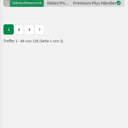
Räder/Pneu/Felgen
Premium Plus Händler
Gebrauchtmaschine
Räder/Pneu
/
Continental
1
2
3
Treffer
1
-
48
von
136
(Seite 1 von 3)