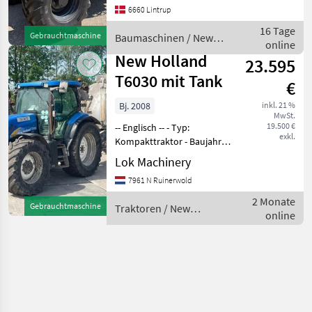
6660 Lintrup
Wir haben ihn gerade erst
gekauft und noch nicht in
16 Tage
Gebrauchtmaschine
Baumaschinen / New
Empfang genommen,
online
Holland
New Holland
23.595
T6030 mit Tank
€
Bj. 2008
inkl. 21 %
MwSt.
19.500 €
-- Englisch -- - Typ:
exkl.
Kompakttraktor - Baujahr:
2008 - Betriebsstunden:
Lok Machinery
1999 - Einsatzbereich:
7961 N Ruinerwold
Landwirtschaft - CE-
Kennzeichnung: ja -
2 Monate
Gebrauchtmaschine
Traktoren / New
Allgemeinzustand: sehr gut
online
Holland
- T