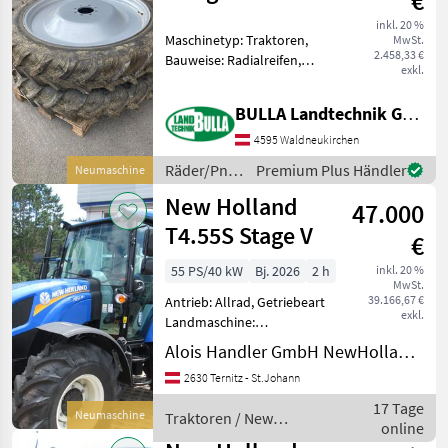
€
Holland
270/95 R42 Case
inkl. 20 %
Maschinetyp: Traktoren,
MwSt.
IH / New Holland
2.458,33 €
Bauweise: Radialreifen,
exkl.
Felgendurchmesser: 42
Zoll, Räder, Pneu,
BULLA Landtechnik GmbH
Pflegeräder, Felgen
Pflegeräder Taurus +
4595 Waldneukirchen
Dimension 270/95 R42 +
Räder/Pneu/Felgen
Premium Plus Händler
Neumaschine
Fixfelge + pass
/ Taurus
New Holland
47.000
T4.55S Stage V
€
55 PS/40 kW
Bj. 2026
2 h
inkl. 20 %
MwSt.
39.166,67 €
Antrieb: Allrad, Getriebeart
exkl.
Landmaschine:
Schaltgetriebe, Plattform:
Alois Handler GmbH NewHolland, MacDon u.Toyota Vertragshändler
Kabine,
2630 Ternitz - St.Johann
Zapfwellendrehzahl:
540/540E,
17 Tage
Neumaschine
Traktoren / New
Höchstgeschwindigkeit in
online
Holland
km/h: 40 km/h, Aufladung: