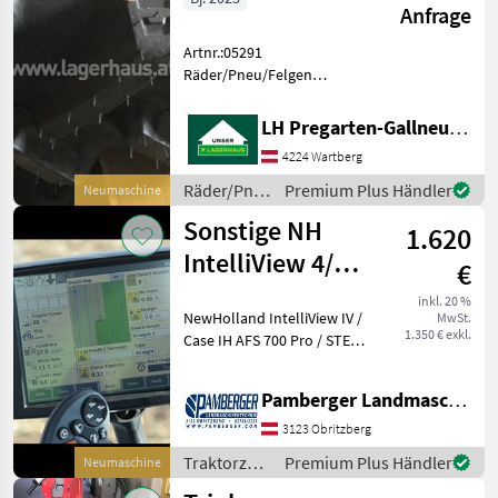
Anfrage
Artnr.:05291
Räder/Pneu/Felgen
Traktorräder
LH Pregarten-Gallneukirchen, Pregarten
4224 Wartberg
Räder/Pneu/Felgen
Premium Plus Händler
Neumaschine
/ BKT
Sonstige NH
1.620
IntelliView 4/
€
Case AFS700 /
inkl. 20 %
NewHolland IntelliView IV /
MwSt.
Steyr S-Tech 700
1.350 € exkl.
Case IH AFS 700 Pro / STEYR
S-Tech 700 Touch-Screen-
Monitor zur Nachrüstung
Pamberger Landmaschinentechnik GmbH
mit ISOBUS-VT (UT); Der
Monitor kann auf New
3123 Obritzberg
Holland / CASE
Traktorzubehör
Premium Plus Händler
Neumaschine
/ Sonstige