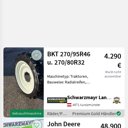
BKT 270/95R46
4.290
u. 270/80R32
€
MwSt nicht
Maschinetyp: Traktoren,
ausweisbar
Bauweise: Radialreifen,
Räder, Pflegeräder, Felgen
Edvnr. 88237 Privatverkauf
Schwarzmayr Landtechnik GmbH - Aurolzmünster
Pflegeräder passend zu
Steyr Multi 4095-4105-4115
4971 Aurolzmünster
Vorne: 270/80R3
Räder/Pneu/Felgen
Premium Gold Händler
Gebrauchtmaschine
/ BKT
John Deere
48.900