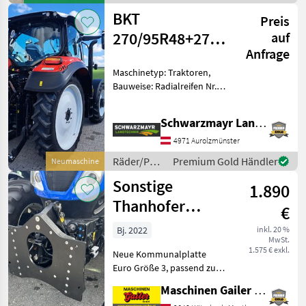
Geotrac 74 ; Anbauposition
/ Sonstige
BKT
der Räder/Reife
Preis
270/95R48+270/80R36
auf
Anfrage
Pflegeräder
Maschinetyp: Traktoren,
Bauweise: Radialreifen Nr.
66399 1 Garnitur (4 Stk.)
Kompletträder bestehend
Schwarzmayr Landtechnik GmbH - Aurolzmünster
aus: - 2 Stk. Fixfelgen mit
BKT 270/80R36 TL Agrimax
4971 Aurolzmünster
RT 9
Räder/Pneu/Felgen
Premium Gold Händler
Neumaschine
/ BKT
Sonstige
1.890
Thanhofer
€
Kommunalplatte
Bj. 2022
inkl. 20 %
MwSt.
Euro Gr.3
1.575 € exkl.
Neue Kommunalplatte
Euro Größe 3, passend zu
original Frontkraftheber der
Maschinen Gailer GmbH
Serien New Holland T5