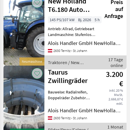
New Holland
Preis
Turbolader
T6.180 Auto
auf
Anfrage
Command
145 PS/107 kW
Bj. 2026
5 h
(Stage V)
Antrieb: Allrad, Getriebeart
Landmaschine: Stufenloses
Getriebe, Plattform: Kabine,
Alois Handler GmbH NewHolland, MacDon u.Toyota Vertragshändler
Zapfwellendrehzahl:
2630 Ternitz - St.Johann
540/540E/1000,
Höchstgeschwindigkeit in
17 Tage
Neumaschine
Traktoren / New
km/h: 50 km/h, Aufladung:
online
Holland
Taurus
3.200
Zwillingräder
€
inkl. 20 %
Bauweise: Radialreifen,
MwSt.
Doppelräder Zubehör
2.666,67 €
Neuwertige Trinker
exkl.
Zwillingsräder Taurus
Alois Handler GmbH NewHolland, MacDon u.Toyota Vertragshändler
270/95-R48
2630 Ternitz - St.Johann
Räder/Pneu/Felgen
1 Monat
Sonstige
Räder/Pneu/Felgen /