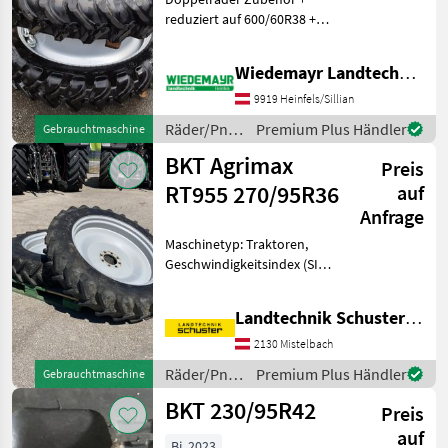
reduziert auf 600/60R38 +
weiters passend zu
540/65R38, 480/70R38,
Wiedemayr Landtechnik GmbH
420/85R38, 16.9R38
Rücksprache bzw. Vergleich
9919 Heinfels/Sillian
Maß des Aufnahmeringes +
Räder/Pneu/Felgen
Premium Plus Händler
Gebrauchtmaschine
/ Alliance
BKT Agrimax
Preis
RT955 270/95R36
auf
Anfrage
Maschinetyp: Traktoren,
Geschwindigkeitsindex (SI):
40 km/h (SI: A8), Last-Index
(LI): LI: 139 (2430 kg), TT/TL:
Landtechnik Schuster Niederlassung Mistelbach
Schlauchlos (TL), Bauweise:
Radialreifen,
2130 Mistelbach
Felgendurchmess
Räder/Pneu/Felgen
Premium Plus Händler
Gebrauchtmaschine
/ BKT
BKT 230/95R42
Preis
auf
Bj. 2023