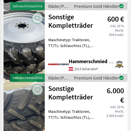
möglich. Bei Frag
Räder/Pneu/Felgen
Premium Gold Händler
Gebrauchtmaschine
/ BKT
Sonstige
600 €
Kompletträder
inkl. 20 %
MwSt.
500 € exkl.
Maschinetyp: Traktoren,
TT/TL: Schlauchlos (TL),
Bauweise: Radialreifen,
Pflegeräder verschiedene
Hammerschmied GmbH
gebrauchte Kompletträder
Pflegeräder 9, 5-38 Pirelli
2013 Göllersdorf
40% auf Fixfelgen
Räder/Pneu/Felgen
Premium Gold Händler
Gebrauchtmaschine
/ Sonstige
Sonstige
6.000
Kompletträder
€
inkl. 20 %
Maschinetyp: Traktoren,
MwSt.
5.000 € exkl.
TT/TL: Schlauchlos (TL),
Bauweise: Radialreifen,
Räder, Pflegeräder Satz