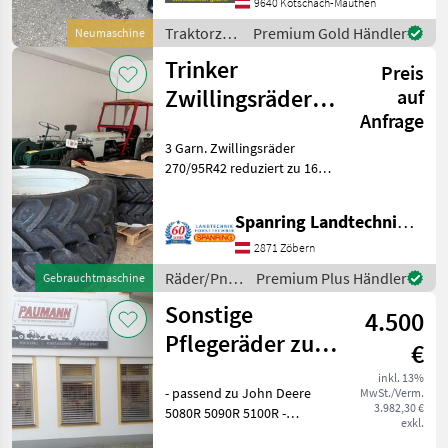
Auto Command und T5
9640 Kötschach-Mauthen
Dynamic Command, Steyr
Traktorzubehör
Premium Gold Händler
Neumaschine
Expert, Case Vestrum. Wi
/ Sonstige
Trinker
Preis
Zwillingsräder
auf
Anfrage
270/95R42 red.
3 Garn. Zwillingsräder
zu 34"
270/95R42 reduziert zu 16,
9x34, 420/85R34, 480/70R34
oder540/65R34 mit
Spanring Landtechnik Gmbh
Anbauteilen passend für
alle Traktore INVENTUR -
2871 Zöbern
ABVERKAUF Räder/Pne
Räder/Pneu/Felgen
Premium Plus Händler
Gebrauchtmaschine
/ Trinker
Sonstige
4.500
Pflegeräder zu
€
John Deere
inkl. 13%
- passend zu John Deere
MwSt./Verm.
5080R 5090R
3.982,30 €
5080R 5090R 5100R -
5100R
exkl.
Dimension Vorne