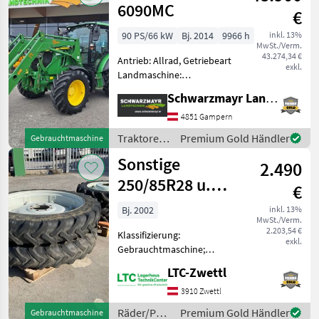
6090MC
€
90 PS/66 kW
Bj. 2014
9966 h
inkl. 13%
MwSt./Verm.
43.274,34 €
Antrieb: Allrad, Getriebeart
exkl.
Landmaschine:
Lastschaltgetriebe,
Schwarzmayr Landtechnik GmbH - Gampern
Plattform: Kabine,
Zapfwellendrehzahl:
4851 Gampern
540/540E/1000,
Traktoren
Premium Gold Händler
Gebrauchtmaschine
Höchstgeschwindigkeit in
/ John
Sonstige
km/h: 40 km/h, Aufladung:
2.490
Deere
Tu
250/85R28 u.
€
270/95R42
Bj. 2002
inkl. 13%
MwSt./Verm.
2.203,54 €
Klassifizierung:
exkl.
Gebrauchtmaschine;
Maschinentyp: Traktor;
LTC-Zwettl
Reifentyp: Rad; Hersteller
und Baureihe der
3910 Zwettl
passenden Maschine:
Räder/Pneu/Felgen
Premium Gold Händler
Gebrauchtmaschine