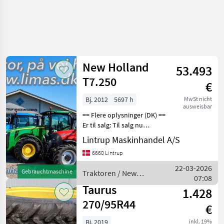
New Holland
53.493
T7.250
€
Bj. 2012
5697 h
MwSt nicht
ausweisbar
== Flere oplysninger (DK) ==
Er til salg: Til salg nu
NewHolland T7.250PC der
Lintrup Maskinhandel A/S
er fra 2012 og kun kørt
6660 Lintrup
5697timer. Den har frontlift
luft anlæg 540/1000 PTO
22-03-2026
Gebrauchtmaschine
Traktoren / New
hydraul
07:08
Holland
Taurus
1.428
270/95R44
€
Bj. 2019
inkl. 19%