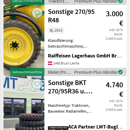
Traktorzubehör
Premium Plus Händler
Gebrauchtmaschine
Steuerkreis schöner gebr.
/ Stoll
Sonstige 270/95
Frontlader von Stoll FZ 43-
3.000
27.1-
R48
€
Bj. 2015
inkl. 20 %
MwSt.
2.500 € exkl.
Klassifizierung:
Gebrauchtmaschine;
Maschinentyp: Spritze;
Raiffeisen Lagerhaus GmbH Bruck/Leitha
Reifentyp: Rad; Hersteller
und Baureihe der
2460 Bruck/Leitha
passenden Maschine: BKT
Räder/Pneu/Felgen
Premium Plus Händler
Gebrauchtmaschine
John Deere 840; Anzahl der
/ Sonstige
Sonstige BKT
Räder/Reife
4.740
270/95R36 u.
€
320/90R50
inkl. 20 %
Maschinetyp: Traktoren,
MwSt.
3.950 € exkl.
Bauweise: Radialreifen,
Felgendurchmesser: 50
Zoll, Räder, Pneu,
ACA Partner LMT-Bugl GmbH
Pflegeräder, Felgen