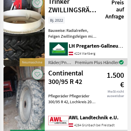
Trinker
Preis
ZWILLINGSRÄDER
auf
Anfrage
230/95R42
Bj. 2022
Bauweise: Radialreifen,
Felgen Zwillingsfelgen mit
BKT 230/95R42 auf 13.6R36;
LH Pregarten-Gallneukirchen, Pregarten
Artnr.:000618, Standort der
Maschine: Pregarten
4224 Wartberg
Räder/Pneu/Felgen
Räder/Pneu/Felgen
Premium Plus Händler
Neumaschine
Traktorräder
/ Trinker
Continental
1.500
300/95 R 42
€
MwSt nicht
Pflegeräder Pflegeräder
ausweisbar
300/95 R 42, Lochkreis 205,
Nabenbohrung 161mm, 8
Loch Felge, Breite nach
AWL Landtechnik e.U.
innen 8cm, Breite nach
Außen 23cm + 1cm
4264 Grünbach bei Freistadt
Wandstärke Felge