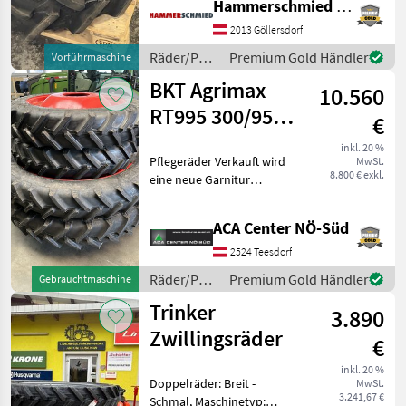
Hammerschmied GmbH
Kompletträder passend zu
Lindner Geotrac, Lintrac
2013 Göllersdorf
vorne 280/85R28 Klebe
Räder/Pneu/Felgen
Premium Gold Händler
Vorführmaschine
/ Sonstige
BKT Agrimax
10.560
RT995 300/95
€
R52 + 270/95 R38
inkl. 20 %
Pflegeräder Verkauft wird
MwSt.
8.800 € exkl.
eine neue Garnitur
Pflegeräder, es handelt sich
um BKT Agrimax RT995.
ACA Center NÖ-Süd
Dimension hinten: 300/95
R52 Dimension vorne:
2524 Teesdorf
270/95 R38 Die Rei
Räder/Pneu/Felgen
Premium Gold Händler
Gebrauchtmaschine
/ BKT
Trinker
3.890
Zwillingsräder
€
inkl. 20 %
Doppelräder: Breit -
MwSt.
3.241,67 €
Schmal, Maschinetyp: