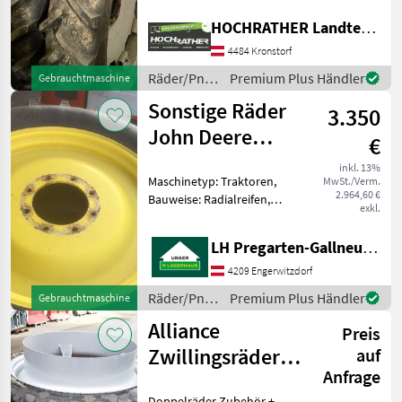
Zoll, Räder Kulturräder
HOCHRATHER Landtechnik GmbH
270/95 R44+ 250/85 R28
passend zu Steyr Serie
4484 Kronstorf
9085-9105 MT Derzeitige Sp
Räder/Pneu/Felgen
Premium Plus Händler
Gebrauchtmaschine
/ Firestone
Sonstige Räder
3.350
John Deere
€
270/95R32,
inkl. 13%
Maschinetyp: Traktoren,
MwSt./Verm.
320/90R46
2.964,60 €
Bauweise: Radialreifen,
exkl.
Räder, Pflegeräder
Kompletträder -
LH Pregarten-Gallneukirchen, Gallneukirchen
Pflegebereifung , Felgen
John Deere Spur 1800 mm,
4209 Engerwitzdorf
Vorne 270/95 R 32, Hinten
Räder/Pneu/Felgen
Premium Plus Händler
Gebrauchtmaschine
320/
/ Sonstige
Alliance
Preis
Zwillingsräder
auf
Anfrage
270/95R46
Doppelräder Zubehör +