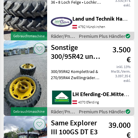
3.530,97 €
36 • 8 Loch Felge • Lochkreis
exkl.
Durchmesser 2.200mm •
Spur 2.000 mm • Profiltiefe
Land und Technik HandelsgesmbH
80 % • Dimension hinten
13.6 R - 48 • 8 Loch Felge •
4792 Münzkirchen
Räder/Pneu/Felgen
Premium Plus Händler
Gebrauchtmaschine
/ Alliance
Sonstige
3.500
300/95R42 und
€
270/95R44
inkl. 13%
300/95R42 Komplettrad &
MwSt./Verm.
3.097,35 €
270/95R44 Zwillingräder
exkl.
Räder/Pneu/Felgen
Traktorräder
LH Eferding-OE.Mitte, Eferding
4070 Eferding
Räder/Pneu/Felgen
Premium Plus Händler
Gebrauchtmaschine
/ Sonstige
Same Explorer
39.000
III 100GS DT E3
€