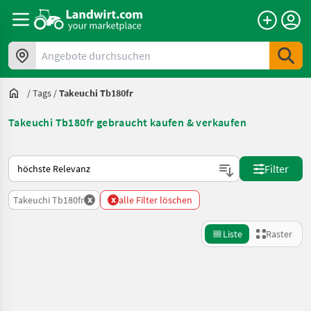
Angebote durchsuchen
/
Tags
/
Takeuchi Tb180fr
Takeuchi Tb180fr gebraucht kaufen & verkaufen
So wird auf Landwirt.com sortiert
Filter
x
x
Takeuchi Tb180fr
alle Filter löschen
Liste
Raster
Suche