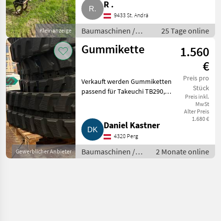
R .
8.000, -. Baumaschinen
Minibagger
9433 St. Andrä
Baumaschinen /
25 Tage online
Kleinanzeige
Minibagger
Gummikette
1.560
€
Preis pro
Verkauft werden Gummiketten
Stück
passend für Takeuchi TB290,
Preis inkl.
Bobcat E80, Bobcat E85, Doosan
MwSt
DX80V, Doosan DX85R-3, Hitachi
Alter Preis
1.680 €
EX60LC-2, Hitachi EX60LC-3,
Daniel Kastner
Hitachi EX60URG-2,
4320 Perg
Baumaschinen /
2 Monate online
Gewerblicher Anbieter
Kettenbagger